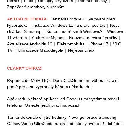
Perník
|
Lečo
|
Recepty s rybízem
|
Domácí housky
|
Zapečené brambory s uzeným
AKTUÁLNÍ TÉMATA
Jak nastavit Wi-Fi
|
Varování před
kyberútoky
|
Instalace Windows 11 na starší počítač
|
Nový
skládací Samsung
|
Konec modré smrti Windows?
|
Windows
11 zdarma
|
Anthropic Mythos
|
Nouzové otevírání pračky
|
Aktualizace Androidu 16
|
Elektromobilita
|
iPhone 17
|
VLC
TV
|
Klimatizace Maoudegola
|
Nejlepší Linux
ČLÁNKY CHIP.CZ
Rýpanec do Mety. Brýle DuckDuckGo neumí vůbec nic, ale
právě proto se vyprodaly během několika dní
Ajťák radí: Některé aplikace od Googlu umí vyždímat baterii
telefonu. Omezte jejich práci na pozadí
Téměř dokonalé chytré hodinky. Nová generace Samsung
Galaxy Watch Ultra2 odstranila nedostatky svého předchůdce