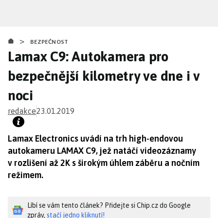
Přejít
k
hlavnímu
>
obsahu
BEZPEČNOST
Lamax C9: Autokamera pro
bezpečnější kilometry ve dne i v
noci
redakce
23.01.2019
Lamax Electronics uvádí na trh high-endovou
autokameru LAMAX C9, jež natáčí videozáznamy
v rozlišení až 2K s širokým úhlem záběru a nočním
režimem.
Líbí se vám tento článek? Přidejte si Chip.cz do Google
zpráv,
stačí jedno kliknutí!