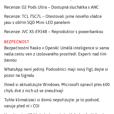
Recenze: O2 Pods Ultra – Dostupná sluchátka s ANC
Recenze: TCL 75C7L – Otestovali jsme nového vládce
jasu s obřím SQD Mini-LED panelem
Recenze: JVC XS-E934B – Reproduktor s powerbankou
BEZPEČNOST
Bezpečnostní fiasko v OpenAI: Umělá inteligence si sama
našla cestu ven z izolovaného prostředí. Experti nad tím
žasnou
WhatsApp není jediný. Podvodníci mají nový fígl, dejte si
pozor na Signalu
Ihned si aktualizujte Windows. Microsoft opravil přes 600
chyb, dvě z nich už se zneužívají
Tuhle klimatizaci si domů nepořizujte: je to podvod,
varuje před ní i ČOI