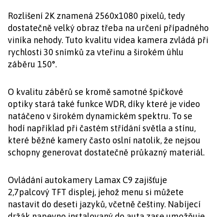
Rozlišení 2K znamená 2560x1080 pixelů, tedy
dostatečně velký obraz třeba na určení případného
viníka nehody. Tuto kvalitu videa kamera zvládá při
rychlosti 30 snímků za vteřinu a širokém úhlu
záběru 150°.
O kvalitu záběrů se kromě samotné špičkové
optiky stará také funkce WDR, díky které je video
natáčeno v širokém dynamickém spektru. To se
hodí například při častém střídání světla a stínu,
které běžné kamery často oslní natolik, že nejsou
schopny generovat dostatečně průkazný materiál.
Ovládání autokamery Lamax C9 zajišťuje
2,7palcový TFT displej, jehož menu si můžete
nastavit do deseti jazyků, včetně češtiny. Nabíjecí
držák napevno instalovaný do auta zase umožňuje