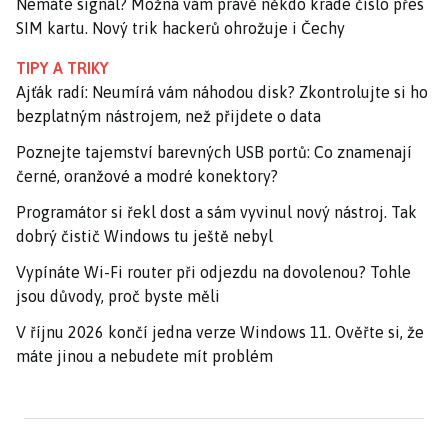
Nemáte signál? Možná vám právě někdo krade číslo přes
SIM kartu. Nový trik hackerů ohrožuje i Čechy
TIPY A TRIKY
Ajťák radí: Neumírá vám náhodou disk? Zkontrolujte si ho
bezplatným nástrojem, než přijdete o data
Poznejte tajemství barevných USB portů: Co znamenají
černé, oranžové a modré konektory?
Programátor si řekl dost a sám vyvinul nový nástroj. Tak
dobrý čistič Windows tu ještě nebyl
Vypínáte Wi-Fi router při odjezdu na dovolenou? Tohle
jsou důvody, proč byste měli
V říjnu 2026 končí jedna verze Windows 11. Ověřte si, že
máte jinou a nebudete mít problém