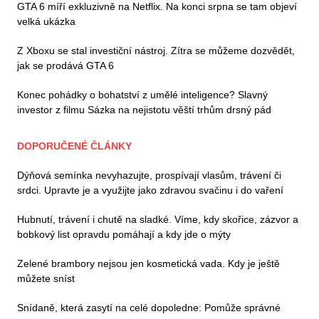
GTA 6 míří exkluzivně na Netflix. Na konci srpna se tam objeví
velká ukázka
Z Xboxu se stal investiční nástroj. Zítra se můžeme dozvědět,
jak se prodává GTA 6
Konec pohádky o bohatství z umělé inteligence? Slavný
investor z filmu Sázka na nejistotu věští trhům drsný pád
DOPORUČENÉ ČLÁNKY
Dýňová semínka nevyhazujte, prospívají vlasům, trávení či
srdci. Upravte je a využijte jako zdravou svačinu i do vaření
Hubnutí, trávení i chutě na sladké. Víme, kdy skořice, zázvor a
bobkový list opravdu pomáhají a kdy jde o mýty
Zelené brambory nejsou jen kosmetická vada. Kdy je ještě
můžete sníst
Snídaně, která zasytí na celé dopoledne: Pomůže správné