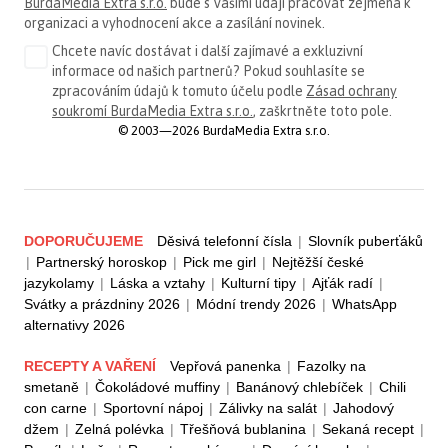
BurdaMedia Extra s.r.o.
bude s Vašimi údaji pracovat zejména k
organizaci a vyhodnocení akce a zasílání novinek.
Chcete navíc dostávat i další zajímavé a exkluzivní
informace od našich partnerů? Pokud souhlasíte se
zpracováním údajů k tomuto účelu podle
Zásad ochrany
soukromí BurdaMedia Extra s.r.o.
, zaškrtněte toto pole.
© 2003—2026 BurdaMedia Extra s.r.o.
DOPORUČUJEME
Děsivá telefonní čísla
|
Slovník puberťáků
|
Partnerský horoskop
|
Pick me girl
|
Nejtěžší české
jazykolamy
|
Láska a vztahy
|
Kulturní tipy
|
Ajťák radí
|
Svátky a prázdniny 2026
|
Módní trendy 2026
|
WhatsApp
alternativy 2026
RECEPTY A VAŘENÍ
Vepřová panenka
|
Fazolky na
smetaně
|
Čokoládové muffiny
|
Banánový chlebíček
|
Chili
con carne
|
Sportovní nápoj
|
Zálivky na salát
|
Jahodový
džem
|
Zelná polévka
|
Třešňová bublanina
|
Sekaná recept
|