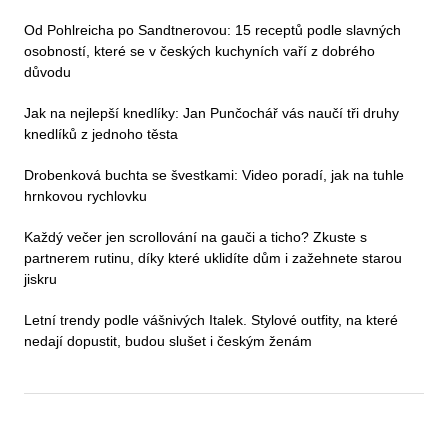
Od Pohlreicha po Sandtnerovou: 15 receptů podle slavných
osobností, které se v českých kuchyních vaří z dobrého
důvodu
Jak na nejlepší knedlíky: Jan Punčochář vás naučí tři druhy
knedlíků z jednoho těsta
Drobenková buchta se švestkami: Video poradí, jak na tuhle
hrnkovou rychlovku
Každý večer jen scrollování na gauči a ticho? Zkuste s
partnerem rutinu, díky které uklidíte dům i zažehnete starou
jiskru
Letní trendy podle vášnivých Italek. Stylové outfity, na které
nedají dopustit, budou slušet i českým ženám