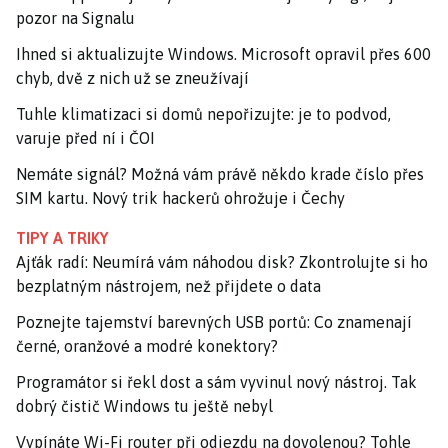
pozor na Signalu
Ihned si aktualizujte Windows. Microsoft opravil přes 600
chyb, dvě z nich už se zneužívají
Tuhle klimatizaci si domů nepořizujte: je to podvod,
varuje před ní i ČOI
Nemáte signál? Možná vám právě někdo krade číslo přes
SIM kartu. Nový trik hackerů ohrožuje i Čechy
TIPY A TRIKY
Ajťák radí: Neumírá vám náhodou disk? Zkontrolujte si ho
bezplatným nástrojem, než přijdete o data
Poznejte tajemství barevných USB portů: Co znamenají
černé, oranžové a modré konektory?
Programátor si řekl dost a sám vyvinul nový nástroj. Tak
dobrý čistič Windows tu ještě nebyl
Vypínáte Wi-Fi router při odjezdu na dovolenou? Tohle