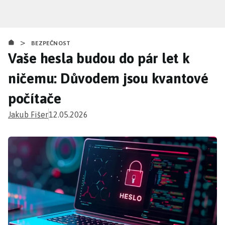
Přejít
k
hlavnímu
>
obsahu
BEZPEČNOST
Vaše hesla budou do pár let k
ničemu: Důvodem jsou kvantové
počítače
Jakub Fišer
12.05.2026