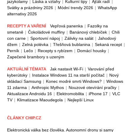
jazykolamy
|
Láska a vztahy
|
Kulturní tipy
|
Ajťák radí
|
Svátky a prázdniny 2026
|
Módní trendy 2026
|
WhatsApp
alternativy 2026
RECEPTY A VAŘENÍ
Vepřová panenka
|
Fazolky na
smetaně
|
Čokoládové muffiny
|
Banánový chlebíček
|
Chili
con carne
|
Sportovní nápoj
|
Zálivky na salát
|
Jahodový
džem
|
Zelná polévka
|
Třešňová bublanina
|
Sekaná recept
|
Perník
|
Lečo
|
Recepty s rybízem
|
Domácí housky
|
Zapečené brambory s uzeným
AKTUÁLNÍ TÉMATA
Jak nastavit Wi-Fi
|
Varování před
kyberútoky
|
Instalace Windows 11 na starší počítač
|
Nový
skládací Samsung
|
Konec modré smrti Windows?
|
Windows
11 zdarma
|
Anthropic Mythos
|
Nouzové otevírání pračky
|
Aktualizace Androidu 16
|
Elektromobilita
|
iPhone 17
|
VLC
TV
|
Klimatizace Maoudegola
|
Nejlepší Linux
ČLÁNKY CHIP.CZ
Elektronická válka bez člověka. Autonomní drony si samy