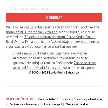
ODEBÍRAT
Přihlášením k newsletteru souhlasíte s
Obchodními podmínkami
společnosti BurdaMedia Extra s.r.o.
a potvrzujete, že jste se
seznámili se
Zásadami ochrany soukromí BurdaMedia Extra -
BurdaMedia Extra s.r.o.
bude s Vašimi údaji pracovat zejména k
organizaci a vyhodnocení akce a zasílání novinek.
Chcete navíc dostávat i další zajímavé a exkluzivní
informace od našich partnerů? Pokud souhlasíte se
zpracováním údajů k tomuto účelu podle
Zásad ochrany
soukromí BurdaMedia Extra s.r.o.
, zaškrtněte toto pole.
© 2003—2026 BurdaMedia Extra s.r.o.
DOPORUČUJEME
Děsivá telefonní čísla
|
Slovník puberťáků
|
Partnerský horoskop
|
Pick me girl
|
Nejtěžší české