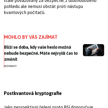
stále považovány za bezpečné, z dlouhodobého
pohledu ale nemusí obstát proti nástupu
kvantových počítačů.
MOHLO BY VÁS ZAJÍMAT
Blíží se doba, kdy vaše heslo možná nebude bezpečné.
Blíží se doba, kdy vaše heslo možná
nebude bezpečné. Máte nejvyšší čas to
změnit
NOVINKY
Postkvantová kryptografie
Jako perspektivní řešení proto BSI doporučuje