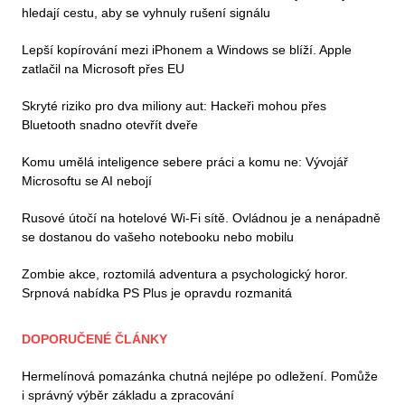
hledají cestu, aby se vyhnuly rušení signálu
Lepší kopírování mezi iPhonem a Windows se blíží. Apple
zatlačil na Microsoft přes EU
Skryté riziko pro dva miliony aut: Hackeři mohou přes
Bluetooth snadno otevřít dveře
Komu umělá inteligence sebere práci a komu ne: Vývojář
Microsoftu se AI nebojí
Rusové útočí na hotelové Wi-Fi sítě. Ovládnou je a nenápadně
se dostanou do vašeho notebooku nebo mobilu
Zombie akce, roztomilá adventura a psychologický horor.
Srpnová nabídka PS Plus je opravdu rozmanitá
DOPORUČENÉ ČLÁNKY
Hermelínová pomazánka chutná nejlépe po odležení. Pomůže
i správný výběr základu a zpracování