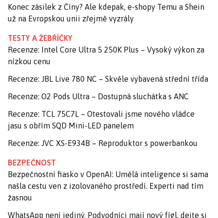
Konec zásilek z Číny? Ale kdepak, e-shopy Temu a Shein
už na Evropskou unii zřejmě vyzrály
TESTY A ŽEBŘÍČKY
Recenze: Intel Core Ultra 5 250K Plus – Vysoký výkon za
nízkou cenu
Recenze: JBL Live 780 NC – Skvěle vybavená střední třída
Recenze: O2 Pods Ultra – Dostupná sluchátka s ANC
Recenze: TCL 75C7L – Otestovali jsme nového vládce
jasu s obřím SQD Mini-LED panelem
Recenze: JVC XS-E934B – Reproduktor s powerbankou
BEZPEČNOST
Bezpečnostní fiasko v OpenAI: Umělá inteligence si sama
našla cestu ven z izolovaného prostředí. Experti nad tím
žasnou
WhatsApp není jediný. Podvodníci mají nový fígl, dejte si