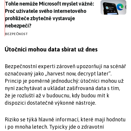
Tohle nemůže Microsoft myslet vážně: Proč uživatele
Tohle nemůže Microsoft myslet vážně:
Proč uživatele svého internetového
prohlížeče zbytečně vystavuje
nebezpečí?
BEZPEČNOST
Útočníci mohou data sbírat už dnes
Bezpečnostní experti zároveň upozorňují na scénář
označovaný jako „harvest now, decrypt later“.
Princip je poměrně jednoduchý: útočníci mohou už
nyní zachytávat a ukládat zašifrovaná data s tím,
že je rozluští až v budoucnu, kdy budou mít k
dispozici dostatečně výkonné nástroje.
Riziko se týká hlavně informací, které mají hodnotu
i po mnoha letech. Typicky jde o zdravotní