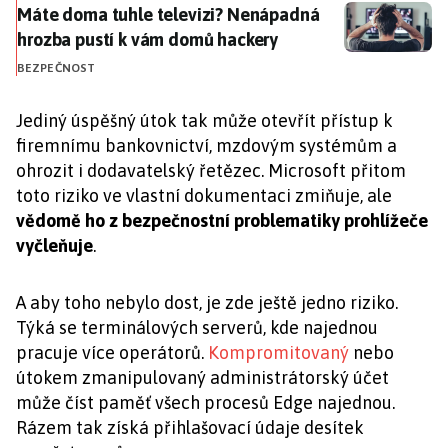
Máte doma tuhle televizi? Nenápadná hrozba pustí 
Máte doma tuhle televizi? Nenápadná
hrozba pustí k vám domů hackery
BEZPEČNOST
Jediný úspěšný útok tak může otevřít přístup k
firemnímu bankovnictví, mzdovým systémům a
ohrozit i dodavatelský řetězec. Microsoft přitom
toto riziko ve vlastní dokumentaci zmiňuje, ale
vědomě ho z bezpečnostní problematiky prohlížeče
vyčleňuje
.
A aby toho nebylo dost, je zde ještě jedno riziko.
Týká se terminálových serverů, kde najednou
pracuje více operátorů.
Kompromitovaný
nebo
útokem zmanipulovaný administrátorský účet
může číst paměť všech procesů Edge najednou.
Rázem tak získá přihlašovací údaje desítek