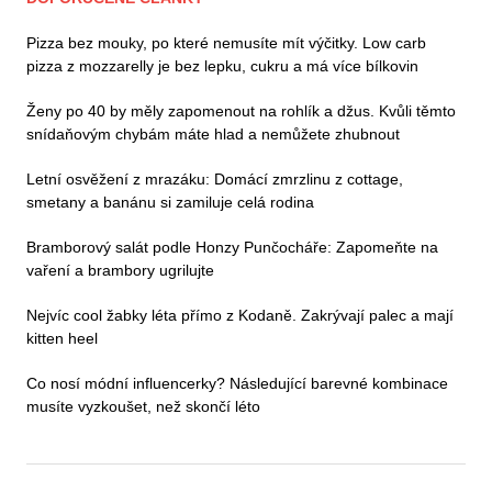
Pizza bez mouky, po které nemusíte mít výčitky. Low carb
pizza z mozzarelly je bez lepku, cukru a má více bílkovin
Ženy po 40 by měly zapomenout na rohlík a džus. Kvůli těmto
snídaňovým chybám máte hlad a nemůžete zhubnout
Letní osvěžení z mrazáku: Domácí zmrzlinu z cottage,
smetany a banánu si zamiluje celá rodina
Bramborový salát podle Honzy Punčocháře: Zapomeňte na
vaření a brambory ugrilujte
Nejvíc cool žabky léta přímo z Kodaně. Zakrývají palec a mají
kitten heel
Co nosí módní influencerky? Následující barevné kombinace
musíte vyzkoušet, než skončí léto