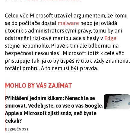
Celou věc Microsoft uzavřel argumentem, že komu
se do počítače dostal
malware
nebo jej ovládá
útočník s administrátorskými právy, tomu by ani
odstranění rizikové manipulace s hesly v
Edge
stejně nepomohlo. Právě s tím ale odborníci na
bezpečnost nesouhlasí. Microsoft totiž k celé věci
přistupuje tak, jako by úspěšný útok vždy znamenal
totální prohru. A to nemusí být pravda.
MOHLO BY VÁS ZAJÍMAT
Přihlášení jedním klikem: Nenechte se šmírovat. Věděli 
Přihlášení jedním klikem: Nenechte se
šmírovat. Věděli jste, co vše o vás Google,
Apple a Microsoft zjistí snáz, než byste
čekali?
BEZPEČNOST