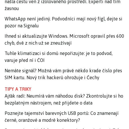
našla cestu ven z izolovaného prostředí. Experti nad tím
žasnou
WhatsApp není jediný. Podvodníci mají nový fígl, dejte si
pozor na Signalu
Ihned si aktualizujte Windows. Microsoft opravil přes 600
chyb, dvě z nich už se zneužívají
Tuhle klimatizaci si domů nepořizujte: je to podvod,
varuje před ní i ČOI
Nemáte signál? Možná vám právě někdo krade číslo přes
SIM kartu. Nový trik hackerů ohrožuje i Čechy
TIPY A TRIKY
Ajťák radí: Neumírá vám náhodou disk? Zkontrolujte si ho
bezplatným nástrojem, než přijdete o data
Poznejte tajemství barevných USB portů: Co znamenají
černé, oranžové a modré konektory?