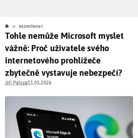
Přejít
k
hlavnímu
>
obsahu
BEZPEČNOST
Tohle nemůže Microsoft myslet
vážně: Proč uživatele svého
internetového prohlížeče
zbytečně vystavuje nebezpečí?
Jiří Palyza
11.05.2026