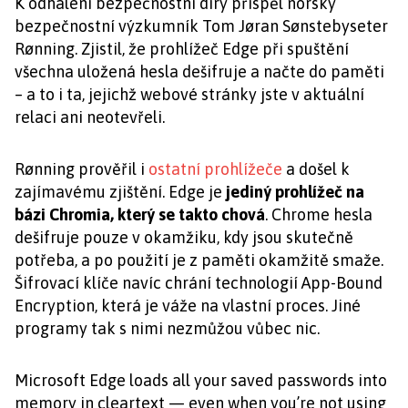
K odhalení bezpečnostní díry přispěl norský
bezpečnostní výzkumník Tom Jøran Sønstebyseter
Rønning. Zjistil, že prohlížeč Edge při spuštění
všechna uložená hesla dešifruje a načte do paměti
– a to i ta, jejichž webové stránky jste v aktuální
relaci ani neotevřeli.
Rønning prověřil i
ostatní prohlížeče
a došel k
zajímavému zjištění. Edge je
jediný prohlížeč na
bázi Chromia, který se takto chová
. Chrome hesla
dešifruje pouze v okamžiku, kdy jsou skutečně
potřeba, a po použití je z paměti okamžitě smaže.
Šifrovací klíče navíc chrání technologií App-Bound
Encryption, která je váže na vlastní proces. Jiné
programy tak s nimi nezmůžou vůbec nic.
Microsoft Edge loads all your saved passwords into
memory in cleartext — even when you’re not using