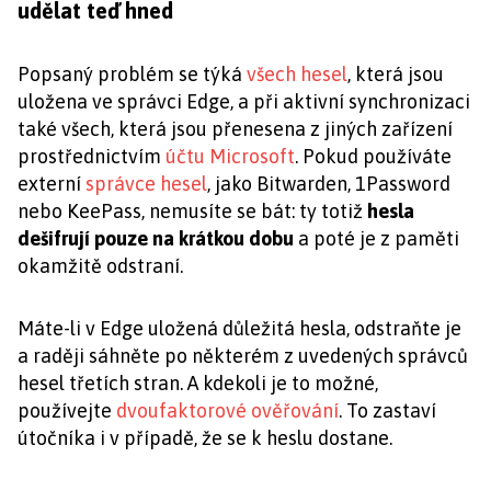
udělat teď hned
Popsaný problém se týká
všech hesel
, která jsou
uložena ve správci Edge, a při aktivní synchronizaci
také všech, která jsou přenesena z jiných zařízení
prostřednictvím
účtu Microsoft
. Pokud používáte
externí
správce hesel
, jako Bitwarden, 1Password
nebo KeePass, nemusíte se bát: ty totiž
hesla
dešifrují pouze na krátkou dobu
a poté je z paměti
okamžitě odstraní.
Máte-li v Edge uložená důležitá hesla, odstraňte je
a raději sáhněte po některém z uvedených správců
hesel třetích stran. A kdekoli je to možné,
používejte
dvoufaktorové ověřování
. To zastaví
útočníka i v případě, že se k heslu dostane.