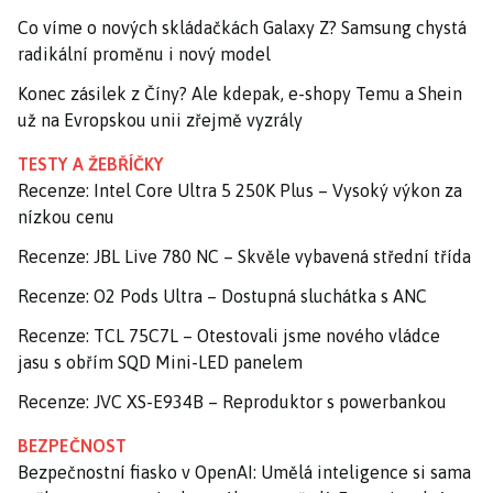
Co víme o nových skládačkách Galaxy Z? Samsung chystá
radikální proměnu i nový model
Konec zásilek z Číny? Ale kdepak, e-shopy Temu a Shein
už na Evropskou unii zřejmě vyzrály
TESTY A ŽEBŘÍČKY
Recenze: Intel Core Ultra 5 250K Plus – Vysoký výkon za
nízkou cenu
Recenze: JBL Live 780 NC – Skvěle vybavená střední třída
Recenze: O2 Pods Ultra – Dostupná sluchátka s ANC
Recenze: TCL 75C7L – Otestovali jsme nového vládce
jasu s obřím SQD Mini-LED panelem
Recenze: JVC XS-E934B – Reproduktor s powerbankou
BEZPEČNOST
Bezpečnostní fiasko v OpenAI: Umělá inteligence si sama