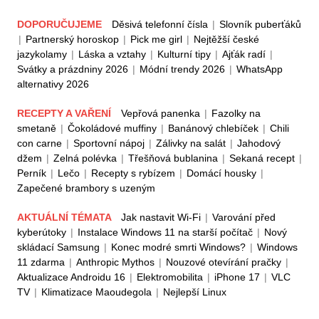
DOPORUČUJEME
Děsivá telefonní čísla
|
Slovník puberťáků
|
Partnerský horoskop
|
Pick me girl
|
Nejtěžší české
jazykolamy
|
Láska a vztahy
|
Kulturní tipy
|
Ajťák radí
|
Svátky a prázdniny 2026
|
Módní trendy 2026
|
WhatsApp
alternativy 2026
RECEPTY A VAŘENÍ
Vepřová panenka
|
Fazolky na
smetaně
|
Čokoládové muffiny
|
Banánový chlebíček
|
Chili
con carne
|
Sportovní nápoj
|
Zálivky na salát
|
Jahodový
džem
|
Zelná polévka
|
Třešňová bublanina
|
Sekaná recept
|
Perník
|
Lečo
|
Recepty s rybízem
|
Domácí housky
|
Zapečené brambory s uzeným
AKTUÁLNÍ TÉMATA
Jak nastavit Wi-Fi
|
Varování před
kyberútoky
|
Instalace Windows 11 na starší počítač
|
Nový
skládací Samsung
|
Konec modré smrti Windows?
|
Windows
11 zdarma
|
Anthropic Mythos
|
Nouzové otevírání pračky
|
Aktualizace Androidu 16
|
Elektromobilita
|
iPhone 17
|
VLC
TV
|
Klimatizace Maoudegola
|
Nejlepší Linux