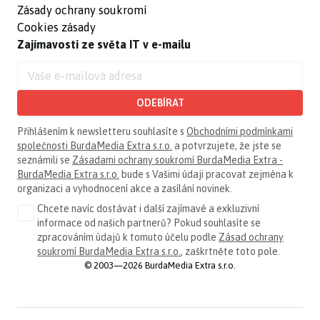
Zásady ochrany soukromí
Cookies zásady
Zajímavosti ze světa IT v e-mailu
ODEBÍRAT
Přihlášením k newsletteru souhlasíte s
Obchodními podmínkami
společnosti BurdaMedia Extra s.r.o.
a potvrzujete, že jste se
seznámili se
Zásadami ochrany soukromí BurdaMedia Extra -
BurdaMedia Extra s.r.o.
bude s Vašimi údaji pracovat zejména k
organizaci a vyhodnocení akce a zasílání novinek.
Chcete navíc dostávat i další zajímavé a exkluzivní
informace od našich partnerů? Pokud souhlasíte se
zpracováním údajů k tomuto účelu podle
Zásad ochrany
soukromí BurdaMedia Extra s.r.o.
, zaškrtněte toto pole.
© 2003—2026 BurdaMedia Extra s.r.o.