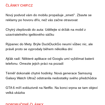
ČLÁNKY CHIP.CZ
Nový podvod vám do mobilu propašuje „smetí“. Zbavte se
reklamy po hovoru dřív, než vás začne otravovat
Chytrý zlepšovák do auta: Udělejte si držák na mobil z
uzavíratelného igelitového sáčku
Rýpanec do Mety. Brýle DuckDuckGo neumí vůbec nic, ale
právě proto se vyprodaly během několika dní
Ajťák radí: Některé aplikace od Googlu umí vyždímat baterii
telefonu. Omezte jejich práci na pozadí
Téměř dokonalé chytré hodinky. Nová generace Samsung
Galaxy Watch Ultra2 odstranila nedostatky svého předchůdce
GTA 6 míří exkluzivně na Netflix. Na konci srpna se tam objeví
velká ukázka
DOPORUČENÉ ČLÁNKY