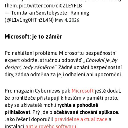
them.
pic.twitter.com/ci0ZLEYFLB
— Tom Jøran Sønstebyseter Rønning
(@L1v1ng0ffTh3L4N)
May 4, 2026
Microsoft: je to záměr
Po nahlášení problému Microsoftu bezpečnostní
expert obdržel stručnou odpověď: „
Chování je ‚by
design‘, tedy záměrné
.“ Žádné uznání bezpečnostní
díry, žádná odměna za její odhalení ani upozornění.
Pro magazín Cybernews pak
Microsoft
ještě dodal,
že prohlížeče přistupují k heslům v paměti proto,
aby se uživatelé mohli
rychle a pohodlně
přihlašovat
. Prý jde o
očekávané chování aplikace
.
Jako řešení doporučil
pravidelné aktualizace
a
instalaci
antivirového softwaru
.