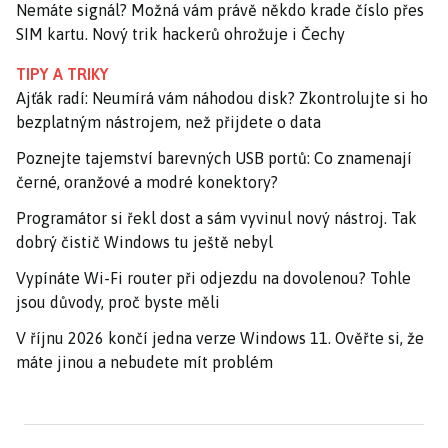
Nemáte signál? Možná vám právě někdo krade číslo přes
SIM kartu. Nový trik hackerů ohrožuje i Čechy
TIPY A TRIKY
Ajťák radí: Neumírá vám náhodou disk? Zkontrolujte si ho
bezplatným nástrojem, než přijdete o data
Poznejte tajemství barevných USB portů: Co znamenají
černé, oranžové a modré konektory?
Programátor si řekl dost a sám vyvinul nový nástroj. Tak
dobrý čistič Windows tu ještě nebyl
Vypínáte Wi-Fi router při odjezdu na dovolenou? Tohle
jsou důvody, proč byste měli
V říjnu 2026 končí jedna verze Windows 11. Ověřte si, že
máte jinou a nebudete mít problém