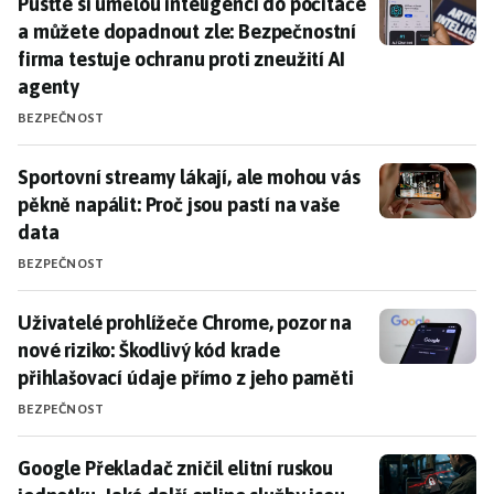
Pusťte si umělou inteligenci do počítače a můžete dop
Pusťte si umělou inteligenci do počítače
a můžete dopadnout zle: Bezpečnostní
firma testuje ochranu proti zneužití AI
agenty
BEZPEČNOST
Sportovní streamy lákají, ale mohou vás pěkně napálit
Sportovní streamy lákají, ale mohou vás
pěkně napálit: Proč jsou pastí na vaše
data
BEZPEČNOST
Uživatelé prohlížeče Chrome, pozor na nové riziko: Šk
Uživatelé prohlížeče Chrome, pozor na
nové riziko: Škodlivý kód krade
přihlašovací údaje přímo z jeho paměti
BEZPEČNOST
Google Překladač zničil elitní ruskou jednotku. Jaké d
Google Překladač zničil elitní ruskou