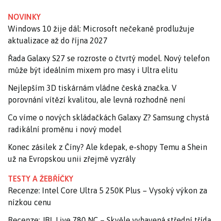
NOVINKY
Windows 10 žije dál: Microsoft nečekaně prodlužuje
aktualizace až do října 2027
Řada Galaxy S27 se rozroste o čtvrtý model. Nový telefon
může být ideálním mixem pro masy i Ultra elitu
Nejlepším 3D tiskárnám vládne česká značka. V
porovnání vítězí kvalitou, ale levná rozhodně není
Co víme o nových skládačkách Galaxy Z? Samsung chystá
radikální proměnu i nový model
Konec zásilek z Číny? Ale kdepak, e-shopy Temu a Shein
už na Evropskou unii zřejmě vyzrály
TESTY A ŽEBŘÍČKY
Recenze: Intel Core Ultra 5 250K Plus – Vysoký výkon za
nízkou cenu
Recenze: JBL Live 780 NC – Skvěle vybavená střední třída