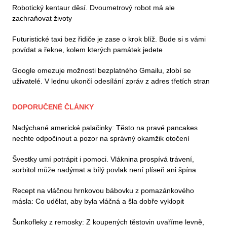
Robotický kentaur děsí. Dvoumetrový robot má ale
zachraňovat životy
Futuristické taxi bez řidiče je zase o krok blíž. Bude si s vámi
povídat a řekne, kolem kterých památek jedete
Google omezuje možnosti bezplatného Gmailu, zlobí se
uživatelé. V lednu ukončí odesílání zpráv z adres třetích stran
DOPORUČENÉ ČLÁNKY
Nadýchané americké palačinky: Těsto na pravé pancakes
nechte odpočinout a pozor na správný okamžik otočení
Švestky umí potrápit i pomoci. Vláknina prospívá trávení,
sorbitol může nadýmat a bílý povlak není plíseň ani špína
Recept na vláčnou hrnkovou bábovku z pomazánkového
másla: Co udělat, aby byla vláčná a šla dobře vyklopit
Šunkofleky z remosky: Z koupených těstovin uvaříme levně,