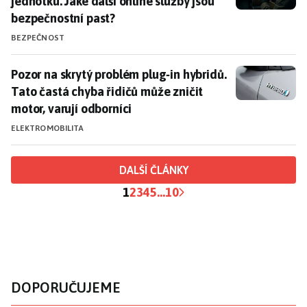
jednotku. Jaké další online služby jsou
bezpečnostní past?
BEZPEČNOST
Pozor na skrytý problém plug‑in hybridů. Tato častá c
Pozor na skrytý problém plug‑in hybridů.
Tato častá chyba řidičů může zničit
motor, varují odborníci
ELEKTROMOBILITA
DALŠÍ ČLÁNKY
1
2
3
4
5
...
10
DOPORUČUJEME