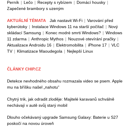
Perník
|
Lečo
|
Recepty s rybízem
|
Domácí housky
|
Zapečené brambory s uzeným
AKTUÁLNÍ TÉMATA
Jak nastavit Wi-Fi
|
Varování před
kyberútoky
|
Instalace Windows 11 na starší počítač
|
Nový
skládací Samsung
|
Konec modré smrti Windows?
|
Windows
11 zdarma
|
Anthropic Mythos
|
Nouzové otevírání pračky
|
Aktualizace Androidu 16
|
Elektromobilita
|
iPhone 17
|
VLC
TV
|
Klimatizace Maoudegola
|
Nejlepší Linux
ČLÁNKY CHIP.CZ
Detekce nevhodného obsahu rozmazala video se psem. Apple
mu na bříšku našel „nahotu“
Chytrý trik, jak odradit zloděje: Majitelé karavanů schválně
nechávají v autě svůj starý mobil
Dlouho očekávaný upgrade Samsung Galaxy: Baterie u S27
poskočí na novou úroveň