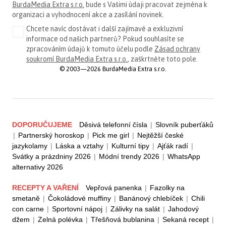
BurdaMedia Extra s.r.o.
bude s Vašimi údaji pracovat zejména k
organizaci a vyhodnocení akce a zasílání novinek.
Chcete navíc dostávat i další zajímavé a exkluzivní
informace od našich partnerů? Pokud souhlasíte se
zpracováním údajů k tomuto účelu podle
Zásad ochrany
soukromí BurdaMedia Extra s.r.o.
, zaškrtněte toto pole.
© 2003—2026 BurdaMedia Extra s.r.o.
DOPORUČUJEME
Děsivá telefonní čísla
|
Slovník puberťáků
|
Partnerský horoskop
|
Pick me girl
|
Nejtěžší české
jazykolamy
|
Láska a vztahy
|
Kulturní tipy
|
Ajťák radí
|
Svátky a prázdniny 2026
|
Módní trendy 2026
|
WhatsApp
alternativy 2026
RECEPTY A VAŘENÍ
Vepřová panenka
|
Fazolky na
smetaně
|
Čokoládové muffiny
|
Banánový chlebíček
|
Chili
con carne
|
Sportovní nápoj
|
Zálivky na salát
|
Jahodový
džem
|
Zelná polévka
|
Třešňová bublanina
|
Sekaná recept
|