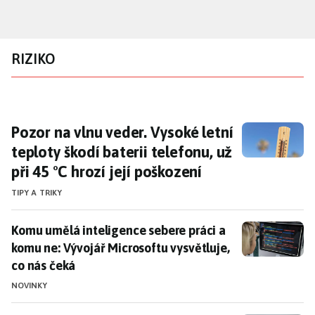
Přejít
k
hlavnímu
RIZIKO
obsahu
Pozor na vlnu veder. Vysoké letní teploty škod
Pozor na vlnu veder. Vysoké letní
teploty škodí baterii telefonu, už
při 45 °C hrozí její poškození
TIPY A TRIKY
Komu umělá inteligence sebere práci a komu ne: Vývoj
Komu umělá inteligence sebere práci a
komu ne: Vývojář Microsoftu vysvětluje,
co nás čeká
NOVINKY