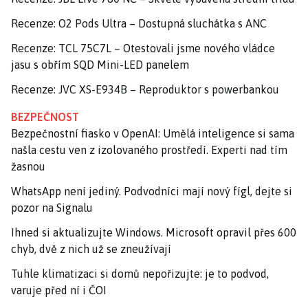
Recenze: O2 Pods Ultra – Dostupná sluchátka s ANC
Recenze: TCL 75C7L – Otestovali jsme nového vládce
jasu s obřím SQD Mini-LED panelem
Recenze: JVC XS-E934B – Reproduktor s powerbankou
BEZPEČNOST
Bezpečnostní fiasko v OpenAI: Umělá inteligence si sama
našla cestu ven z izolovaného prostředí. Experti nad tím
žasnou
WhatsApp není jediný. Podvodníci mají nový fígl, dejte si
pozor na Signalu
Ihned si aktualizujte Windows. Microsoft opravil přes 600
chyb, dvě z nich už se zneužívají
Tuhle klimatizaci si domů nepořizujte: je to podvod,
varuje před ní i ČOI