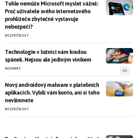
Tohle nemůže Microsoft myslet vážně: Proč uživatele
Tohle nemůže Microsoft myslet vážně:
Proč uživatele svého internetového
prohlížeče zbytečně vystavuje
nebezpečí?
BEZPEČNOST
Technologie v ložnici nám kradou spánek. Nejsou ale
Technologie v ložnici nám kradou
spánek. Nejsou ale jediným viníkem
NOVINKY
AD
Nový androidový malware v platebních aplikacích. Vyb
Nový androidový malware v platebních
aplikacích. Vybílí vám konto, ani si toho
nevšimnete
BEZPEČNOST