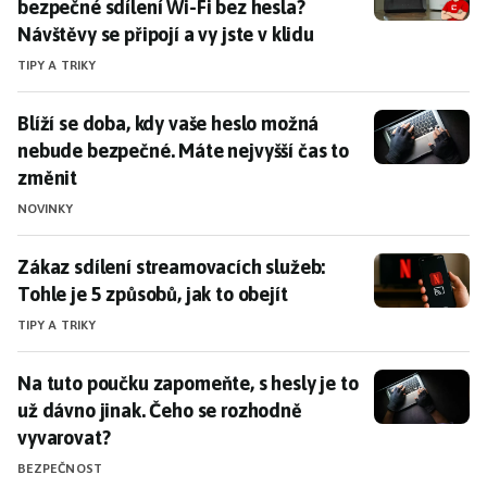
bezpečné sdílení Wi-Fi bez hesla?
Návštěvy se připojí a vy jste v klidu
TIPY A TRIKY
Blíží se doba, kdy vaše heslo možná nebude bezpečné.
Blíží se doba, kdy vaše heslo možná
nebude bezpečné. Máte nejvyšší čas to
změnit
NOVINKY
Zákaz sdílení streamovacích služeb: Tohle je 5 způsobů
Zákaz sdílení streamovacích služeb:
Tohle je 5 způsobů, jak to obejít
TIPY A TRIKY
Na tuto poučku zapomeňte, s hesly je to už dávno jin
Na tuto poučku zapomeňte, s hesly je to
už dávno jinak. Čeho se rozhodně
vyvarovat?
BEZPEČNOST