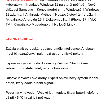
kyberútoky
|
Instalace Windows 11 na starší počítač
|
Nový
skládací Samsung
|
Konec modré smrti Windows?
|
Windows
11 zdarma
|
Anthropic Mythos
|
Nouzové otevírání pračky
|
Aktualizace Androidu 16
|
Elektromobilita
|
iPhone 17
|
VLC
TV
|
Klimatizace Maoudegola
|
Nejlepší Linux
ČLÁNKY CHIP.CZ
Začala platit evropská regulace umělé inteligence. AI obsah
musí být označený, jinak hrozí astronomické pokuty
Japonský vývojář přidá do své hry češtinu. Stačil zájem
jediného uživatele i vřelý vztah obou zemí
Rusové inovovali své drony. Expert objevil nový systém ladění
antén, který odolá rušení signálu
Pozor na vlnu veder. Vysoké letní teploty škodí baterii telefonu,
už při 45 °C hrozí její poškození