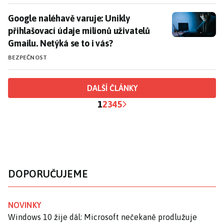
Google naléhavě varuje: Unikly přihlašovací údaje mil
Google naléhavě varuje: Unikly
přihlašovací údaje milionů uživatelů
Gmailu. Netýká se to i vás?
BEZPEČNOST
DALŠÍ ČLÁNKY
1
2
3
4
5
DOPORUČUJEME
NOVINKY
Windows 10 žije dál: Microsoft nečekaně prodlužuje