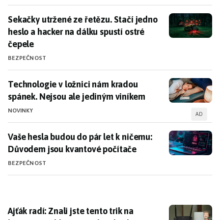
Sekačky utržené ze řetězu. Stačí jedno heslo a hacker
Sekačky utržené ze řetězu. Stačí jedno
heslo a hacker na dálku spustí ostré
čepele
BEZPEČNOST
Technologie v ložnici nám kradou spánek. Nejsou ale
Technologie v ložnici nám kradou
spánek. Nejsou ale jediným viníkem
NOVINKY
AD
Vaše hesla budou do pár let k ničemu: Důvodem jsou 
Vaše hesla budou do pár let k ničemu:
Důvodem jsou kvantové počítače
BEZPEČNOST
Ajťák radí: Znali jste tento trik na bezpečné sdílení Wi
Ajťák radí: Znali jste tento trik na