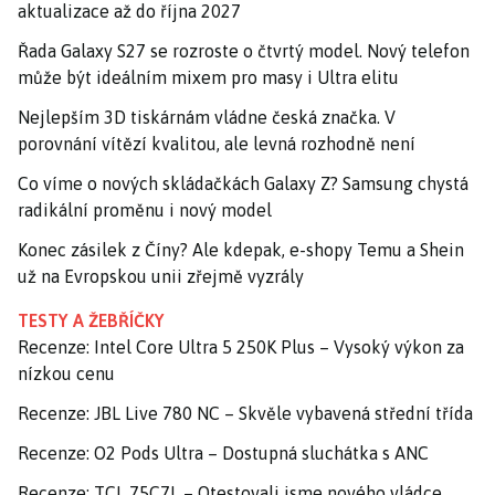
aktualizace až do října 2027
Řada Galaxy S27 se rozroste o čtvrtý model. Nový telefon
může být ideálním mixem pro masy i Ultra elitu
Nejlepším 3D tiskárnám vládne česká značka. V
porovnání vítězí kvalitou, ale levná rozhodně není
Co víme o nových skládačkách Galaxy Z? Samsung chystá
radikální proměnu i nový model
Konec zásilek z Číny? Ale kdepak, e-shopy Temu a Shein
už na Evropskou unii zřejmě vyzrály
TESTY A ŽEBŘÍČKY
Recenze: Intel Core Ultra 5 250K Plus – Vysoký výkon za
nízkou cenu
Recenze: JBL Live 780 NC – Skvěle vybavená střední třída
Recenze: O2 Pods Ultra – Dostupná sluchátka s ANC
Recenze: TCL 75C7L – Otestovali jsme nového vládce