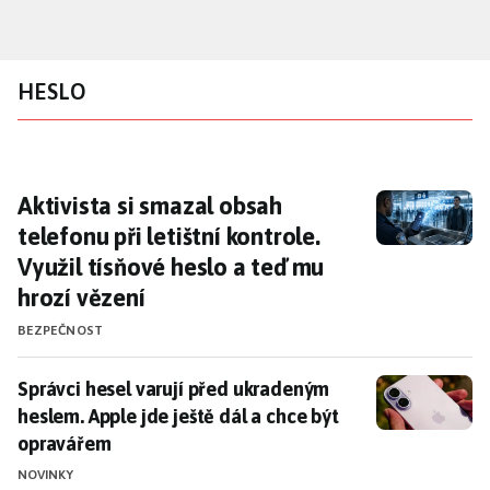
Přejít
k
hlavnímu
HESLO
obsahu
Aktivista si smazal obsah telefonu při letišt
Aktivista si smazal obsah
telefonu při letištní kontrole.
Využil tísňové heslo a teď mu
hrozí vězení
BEZPEČNOST
Správci hesel varují před ukradeným heslem. Apple jd
Správci hesel varují před ukradeným
heslem. Apple jde ještě dál a chce být
opravářem
NOVINKY