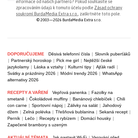
informace od našich partnerů? Pokud souhlasíte se
zpracováním údajů k tomuto účelu podle
Zásad ochrany
soukromí BurdaMedia Extra s.r.o.
, zaškrtněte toto pole.
© 2003—2026 BurdaMedia Extra s.r.o.
DOPORUČUJEME
Děsivá telefonní čísla
|
Slovník puberťáků
|
Partnerský horoskop
|
Pick me girl
|
Nejtěžší české
jazykolamy
|
Láska a vztahy
|
Kulturní tipy
|
Ajťák radí
|
Svátky a prázdniny 2026
|
Módní trendy 2026
|
WhatsApp
alternativy 2026
RECEPTY A VAŘENÍ
Vepřová panenka
|
Fazolky na
smetaně
|
Čokoládové muffiny
|
Banánový chlebíček
|
Chili
con carne
|
Sportovní nápoj
|
Zálivky na salát
|
Jahodový
džem
|
Zelná polévka
|
Třešňová bublanina
|
Sekaná recept
|
Perník
|
Lečo
|
Recepty s rybízem
|
Domácí housky
|
Zapečené brambory s uzeným
AKTUÁLNÍ TÉMATA
Jak nastavit Wi-Fi
|
Varování před