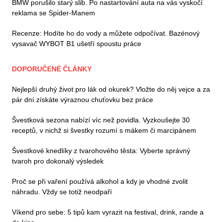
BMW porušilo starý slib. Po nastartování auta na vás vyskočí
reklama se Spider-Manem
Recenze: Hodíte ho do vody a můžete odpočívat. Bazénový
vysavač WYBOT B1 ušetří spoustu práce
DOPORUČENÉ ČLÁNKY
Nejlepší druhý život pro lák od okurek? Vložte do něj vejce a za
pár dní získáte výraznou chuťovku bez práce
Švestková sezona nabízí víc než povidla. Vyzkoušejte 30
receptů, v nichž si švestky rozumí s mákem či marcipánem
Švestkové knedlíky z tvarohového těsta: Vyberte správný
tvaroh pro dokonalý výsledek
Proč se při vaření používá alkohol a kdy je vhodné zvolit
náhradu. Vždy se totiž neodpaří
Víkend pro sebe: 5 tipů kam vyrazit na festival, drink, rande a