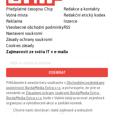
Předplatné časopisu Chip
Redakce a kontakty
Volná místa
Redakční etický kodex
Reklama
Inzerce
Všeobecné obchodní podmínky
RSS
Nastavení soukromí
Zásady ochrany soukromí
Cookies zásady
Zajímavosti ze světa IT v e-mailu
ODEBÍRAT
Přihlášením k newsletteru souhlasíte s
Obchodními podmínkami
společnosti BurdaMedia Extra s.r.o.
a potvrzujete, že jste se
seznámili se
Zásadami ochrany soukromí BurdaMedia Extra -
BurdaMedia Extra s.r.o.
bude s Vašimi údaji pracovat zejména k
organizaci a vyhodnocení akce a zasílání novinek.
Chcete navíc dostávat i další zajímavé a exkluzivní