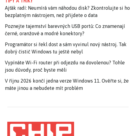
TIPY A TRIKY
Ajťák radí: Neumírá vám náhodou disk? Zkontrolujte si ho
bezplatným nástrojem, než přijdete o data
Poznejte tajemství barevných USB portů: Co znamenají
černé, oranžové a modré konektory?
Programátor si řekl dost a sám vyvinul nový nástroj. Tak
dobrý čistič Windows tu ještě nebyl
Vypínáte Wi-Fi router při odjezdu na dovolenou? Tohle
jsou důvody, proč byste měli
V říjnu 2026 končí jedna verze Windows 11. Ověřte si, že
máte jinou a nebudete mít problém