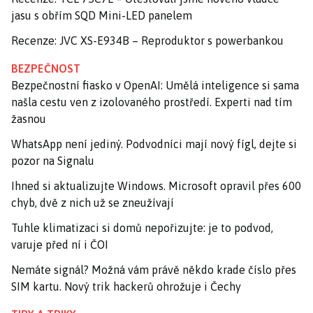
jasu s obřím SQD Mini-LED panelem
Recenze: JVC XS-E934B – Reproduktor s powerbankou
BEZPEČNOST
Bezpečnostní fiasko v OpenAI: Umělá inteligence si sama
našla cestu ven z izolovaného prostředí. Experti nad tím
žasnou
WhatsApp není jediný. Podvodníci mají nový fígl, dejte si
pozor na Signalu
Ihned si aktualizujte Windows. Microsoft opravil přes 600
chyb, dvě z nich už se zneužívají
Tuhle klimatizaci si domů nepořizujte: je to podvod,
varuje před ní i ČOI
Nemáte signál? Možná vám právě někdo krade číslo přes
SIM kartu. Nový trik hackerů ohrožuje i Čechy