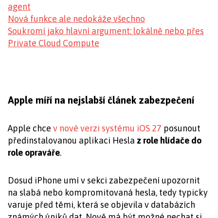
agent
Nová funkce ale nedokáže všechno
Soukromí jako hlavní argument: lokálně nebo přes
Private Cloud Compute
Apple míří na nejslabší článek zabezpečení
Apple chce
v nové verzi systému iOS 27
posunout
předinstalovanou aplikaci Hesla
z role hlídače do
role opraváře
.
Dosud iPhone umí v sekci zabezpečení upozornit
na slabá nebo kompromitovaná hesla, tedy typicky
varuje před těmi, která se objevila v databázích
známých úniků dat. Nově má být možné nechat si