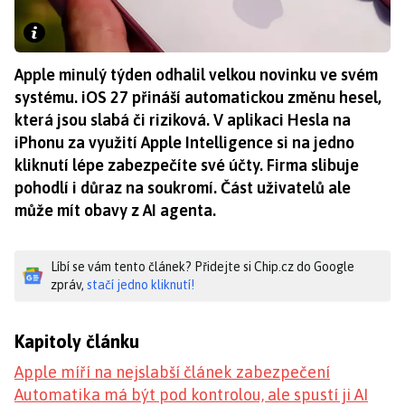
Apple minulý týden odhalil velkou novinku ve svém
systému. iOS 27 přináší automatickou změnu hesel,
která jsou slabá či riziková. V aplikaci Hesla na
iPhonu za využití Apple Intelligence si na jedno
kliknutí lépe zabezpečíte své účty. Firma slibuje
pohodlí i důraz na soukromí. Část uživatelů ale
může mít obavy z AI agenta.
Líbí se vám tento článek? Přidejte si Chip.cz do Google
zpráv,
stačí jedno kliknutí!
Kapitoly článku
Apple míří na nejslabší článek zabezpečení
Automatika má být pod kontrolou, ale spustí ji AI