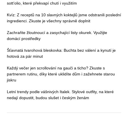
sott’olio, které překvapí chutí i využitím
Kvíz: Z receptů na 10 slavných koktejlů jsme odstranili poslední
ingredienci. Zkuste je všechny správně doplnit
Zachraňte žloutnoucí a zasychající listy okurek. Využijte
domácí prostředky
Šťavnatá tvarohová bleskovka: Buchta bez válení a kynutí je
hotová za pár minut
Každý večer jen scrollování na gauči a ticho? Zkuste s
partnerem rutinu, díky které uklidíte dům i zažehnete starou
jiskru
Letní trendy podle vášnivých Italek. Stylové outfity, na které
nedají dopustit, budou slušet i českým ženám