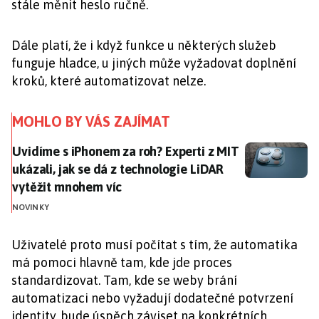
stále měnit heslo ručně.
Dále platí, že i když funkce u některých služeb
funguje hladce, u jiných může vyžadovat doplnění
kroků, které automatizovat nelze.
MOHLO BY VÁS ZAJÍMAT
Uvidíme s iPhonem za roh? Experti z MIT ukázali, jak
Uvidíme s iPhonem za roh? Experti z MIT
ukázali, jak se dá z technologie LiDAR
vytěžit mnohem víc
NOVINKY
Uživatelé proto musí počítat s tím, že automatika
má pomoci hlavně tam, kde jde proces
standardizovat. Tam, kde se weby brání
automatizaci nebo vyžadují dodatečné potvrzení
identity, bude úspěch záviset na konkrétních