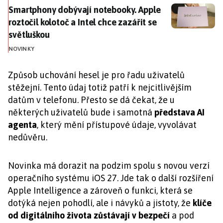
Smartphony dobývají notebooky. Apple roztočil kolotoč
Smartphony dobývají notebooky. Apple
roztočil kolotoč a Intel chce zazářit se
světluškou
NOVINKY
Způsob uchování hesel je pro řadu uživatelů
stěžejní. Tento údaj totiž patří k nejcitlivějším
datům v telefonu. Přesto se dá čekat, že u
některých uživatelů bude i samotná
představa AI
agenta
, který mění přístupové údaje, vyvolávat
nedůvěru.
Novinka má dorazit na podzim spolu s novou verzí
operačního systému iOS 27. Jde tak o další rozšíření
Apple Intelligence a zároveň o funkci, která se
dotýká nejen pohodlí, ale i návyků a jistoty, že
klíče
od digitálního života zůstávají v bezpečí
a pod