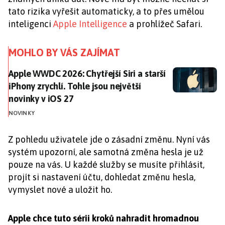
tato rizika vyřešit automaticky, a to přes umělou
inteligenci
Apple Intelligence
a prohlížeč Safari.
MOHLO BY VÁS ZAJÍMAT
Apple WWDC 2026: Chytřejší Siri a starší iPhony zrychlí
Apple WWDC 2026: Chytřejší Siri a starší
iPhony zrychlí. Tohle jsou největší
novinky v iOS 27
NOVINKY
Z pohledu uživatele jde o zásadní změnu. Nyní vás
systém upozorní, ale samotná změna hesla je už
pouze na vás. U každé služby se musíte přihlásit,
projít si nastavení účtu, dohledat změnu hesla,
vymyslet nové a uložit ho.
Apple chce tuto sérii kroků nahradit hromadnou