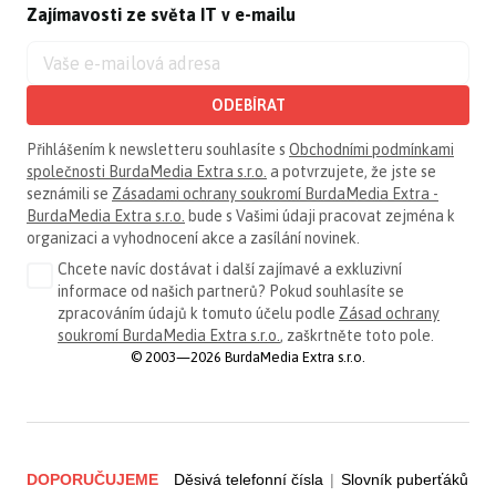
Zajímavosti ze světa IT v e-mailu
ODEBÍRAT
Přihlášením k newsletteru souhlasíte s
Obchodními podmínkami
společnosti BurdaMedia Extra s.r.o.
a potvrzujete, že jste se
seznámili se
Zásadami ochrany soukromí BurdaMedia Extra -
BurdaMedia Extra s.r.o.
bude s Vašimi údaji pracovat zejména k
organizaci a vyhodnocení akce a zasílání novinek.
Chcete navíc dostávat i další zajímavé a exkluzivní
informace od našich partnerů? Pokud souhlasíte se
zpracováním údajů k tomuto účelu podle
Zásad ochrany
soukromí BurdaMedia Extra s.r.o.
, zaškrtněte toto pole.
© 2003—2026 BurdaMedia Extra s.r.o.
DOPORUČUJEME
Děsivá telefonní čísla
|
Slovník puberťáků