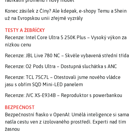
radikální proměnu i nový model
Konec zásilek z Číny? Ale kdepak, e-shopy Temu a Shein
už na Evropskou unii zřejmě vyzrály
TESTY A ŽEBŘÍČKY
Recenze: Intel Core Ultra 5 250K Plus – Vysoký výkon za
nízkou cenu
Recenze: JBL Live 780 NC – Skvěle vybavená střední třída
Recenze: O2 Pods Ultra – Dostupná sluchátka s ANC
Recenze: TCL 75C7L – Otestovali jsme nového vládce
jasu s obřím SQD Mini-LED panelem
Recenze: JVC XS-E934B – Reproduktor s powerbankou
BEZPEČNOST
Bezpečnostní fiasko v OpenAI: Umělá inteligence si sama
našla cestu ven z izolovaného prostředí. Experti nad tím
žasnou