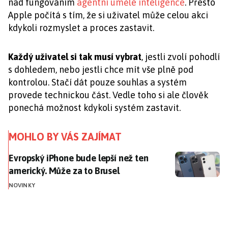
nad fungováním
agentní umělé inteligence
. Přesto
Apple počítá s tím, že si uživatel může celou akci
kdykoli rozmyslet a proces zastavit.
Každý uživatel si tak musí vybrat
, jestli zvolí pohodlí
s dohledem, nebo jestli chce mít vše plně pod
kontrolou. Stačí dát pouze souhlas a systém
provede technickou část. Vedle toho si ale člověk
ponechá možnost kdykoli systém zastavit.
MOHLO BY VÁS ZAJÍMAT
Evropský iPhone bude lepší než ten americký. Může za
Evropský iPhone bude lepší než ten
americký. Může za to Brusel
NOVINKY