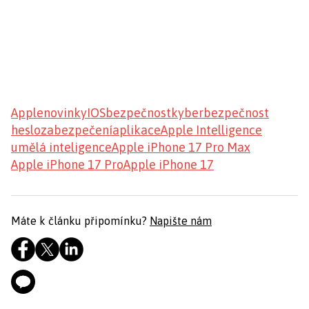
Apple
novinky
IOS
bezpečnost
kyberbezpečnost
heslo
zabezpečení
aplikace
Apple Intelligence
umělá inteligence
Apple iPhone 17 Pro Max
Apple iPhone 17 Pro
Apple iPhone 17
Máte k článku připomínku?
Napište nám