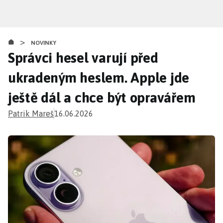
Přejít
k
hlavnímu
>
obsahu
NOVINKY
Správci hesel varují před
ukradeným heslem. Apple jde
ještě dál a chce být opravářem
Patrik Mareš
16.06.2026