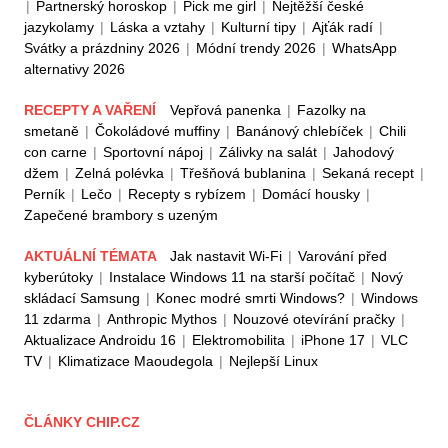
|
Partnerský horoskop
|
Pick me girl
|
Nejtěžší české
jazykolamy
|
Láska a vztahy
|
Kulturní tipy
|
Ajťák radí
|
Svátky a prázdniny 2026
|
Módní trendy 2026
|
WhatsApp
alternativy 2026
RECEPTY A VAŘENÍ
Vepřová panenka
|
Fazolky na
smetaně
|
Čokoládové muffiny
|
Banánový chlebíček
|
Chili
con carne
|
Sportovní nápoj
|
Zálivky na salát
|
Jahodový
džem
|
Zelná polévka
|
Třešňová bublanina
|
Sekaná recept
|
Perník
|
Lečo
|
Recepty s rybízem
|
Domácí housky
|
Zapečené brambory s uzeným
AKTUÁLNÍ TÉMATA
Jak nastavit Wi-Fi
|
Varování před
kyberútoky
|
Instalace Windows 11 na starší počítač
|
Nový
skládací Samsung
|
Konec modré smrti Windows?
|
Windows
11 zdarma
|
Anthropic Mythos
|
Nouzové otevírání pračky
|
Aktualizace Androidu 16
|
Elektromobilita
|
iPhone 17
|
VLC
TV
|
Klimatizace Maoudegola
|
Nejlepší Linux
ČLÁNKY CHIP.CZ