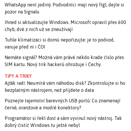
WhatsApp není jediný. Podvodníci mají nový fígl, dejte si
pozor na Signalu
Ihned si aktualizujte Windows. Microsoft opravil přes 600
chyb, dvě z nich už se zneužívají
Tuhle klimatizaci si domů nepořizujte: je to podvod,
varuje před ní i ČOI
Nemáte signál? Možná vám právě někdo krade číslo přes
SIM kartu. Nový trik hackerů ohrožuje i Čechy
TIPY A TRIKY
Ajťák radí: Neumírá vám náhodou disk? Zkontrolujte si ho
bezplatným nástrojem, než přijdete o data
Poznejte tajemství barevných USB portů: Co znamenají
černé, oranžové a modré konektory?
Programátor si řekl dost a sám vyvinul nový nástroj. Tak
dobrý čistič Windows tu ještě nebyl