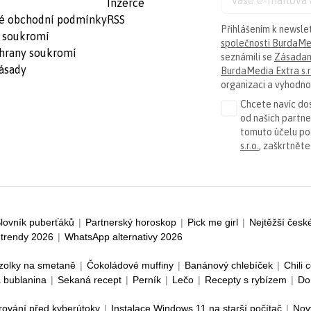
Inzerce
é obchodní podmínky
RSS
Přihlášením k newsle
 soukromí
společnosti BurdaMed
hrany soukromí
seznámili se
Zásadam
ásady
BurdaMedia Extra s.r
organizaci a vyhodnoc
Chcete navíc dos
od našich partn
tomuto účelu p
s.r.o.
, zaškrtněte
lovník puberťáků
|
Partnerský horoskop
|
Pick me girl
|
Nejtěžší česk
trendy 2026
|
WhatsApp alternativy 2026
zolky na smetaně
|
Čokoládové muffiny
|
Banánový chlebíček
|
Chili 
 bublanina
|
Sekaná recept
|
Perník
|
Lečo
|
Recepty s rybízem
|
Do
rování před kyberútoky
|
Instalace Windows 11 na starší počítač
|
Nov