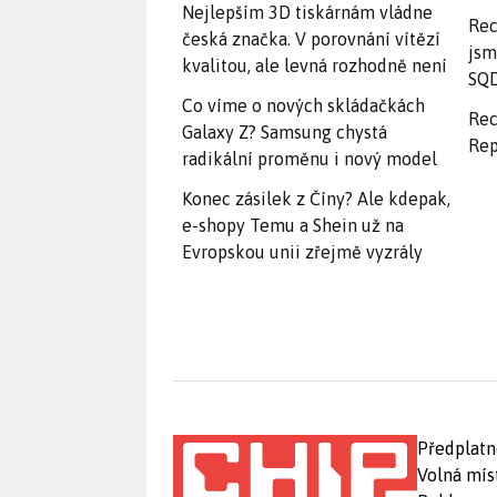
Nejlepším 3D tiskárnám vládne
Rec
česká značka. V porovnání vítězí
jsm
kvalitou, ale levná rozhodně není
SQD
Co víme o nových skládačkách
Rec
Galaxy Z? Samsung chystá
Rep
radikální proměnu i nový model
Konec zásilek z Číny? Ale kdepak,
e-shopy Temu a Shein už na
Evropskou unii zřejmě vyzrály
Předplatn
Volná mís