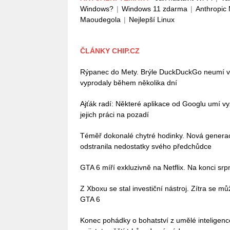
Windows?
|
Windows 11 zdarma
|
Anthropic
Maoudegola
|
Nejlepší Linux
ČLÁNKY CHIP.CZ
Rýpanec do Mety. Brýle DuckDuckGo neumí vůb
vyprodaly během několika dní
Ajťák radí: Některé aplikace od Googlu umí vy
jejich práci na pozadí
Téměř dokonalé chytré hodinky. Nová gener
odstranila nedostatky svého předchůdce
GTA 6 míří exkluzivně na Netflix. Na konci sr
Z Xboxu se stal investiční nástroj. Zítra se 
GTA 6
Konec pohádky o bohatství z umělé inteligenc