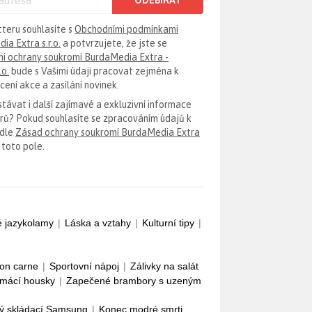
ODEBÍRAT
tteru souhlasíte s
Obchodními podmínkami
ia Extra s.r.o.
a potvrzujete, že jste se
i ochrany soukromí BurdaMedia Extra -
.o.
bude s Vašimi údaji pracovat zejména k
ení akce a zasílání novinek.
távat i další zajímavé a exkluzivní informace
erů? Pokud souhlasíte se zpracováním údajů k
odle
Zásad ochrany soukromí BurdaMedia Extra
 toto pole.
é jazykolamy
|
Láska a vztahy
|
Kulturní tipy
|
con carne
|
Sportovní nápoj
|
Zálivky na salát
mácí housky
|
Zapečené brambory s uzeným
ý skládací Samsung
|
Konec modré smrti