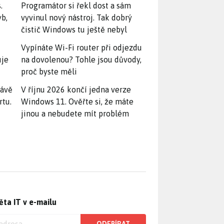
.
Programátor si řekl dost a sám
yb,
vyvinul nový nástroj. Tak dobrý
čistič Windows tu ještě nebyl
Vypínáte Wi-Fi router při odjezdu
uje
na dovolenou? Tohle jsou důvody,
proč byste měli
rávě
V říjnu 2026 končí jedna verze
rtu.
Windows 11. Ověřte si, že máte
jinou a nebudete mít problém
ěta IT v e-mailu