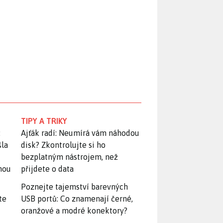
TIPY A TRIKY
:
Ajťák radí: Neumírá vám náhodou
šla
disk? Zkontrolujte si ho
bezplatným nástrojem, než
snou
přijdete o data
Poznejte tajemství barevných
te
USB portů: Co znamenají černé,
oranžové a modré konektory?