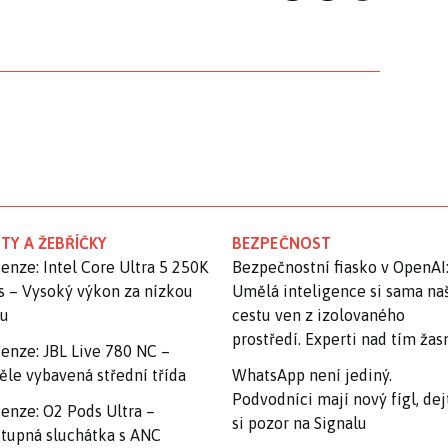
TY A ŽEBŘÍČKY
BEZPEČNOST
enze: Intel Core Ultra 5 250K
Bezpečnostní fiasko v OpenAI
s – Vysoký výkon za nízkou
Umělá inteligence si sama na
nu
cestu ven z izolovaného
prostředí. Experti nad tím ža
enze: JBL Live 780 NC –
ěle vybavená střední třída
WhatsApp není jediný.
Podvodníci mají nový fígl, dej
enze: O2 Pods Ultra –
si pozor na Signalu
tupná sluchátka s ANC