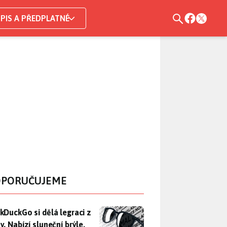
PIS A PŘEDPLATNÉ
PORUČUJEME
DuckGo si dělá legraci z Mety. Nabízí sluneční brýle, které n
kDuckGo si dělá legraci z
. Nabízí sluneční brýle,