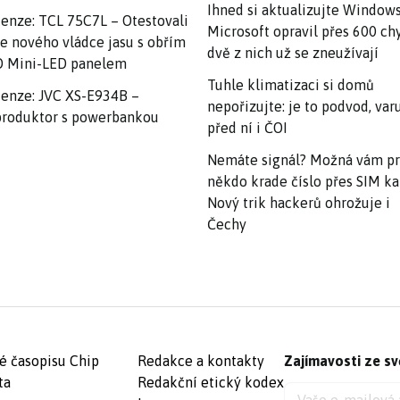
Ihned si aktualizujte Windows
enze: TCL 75C7L – Otestovali
Microsoft opravil přes 600 ch
e nového vládce jasu s obřím
dvě z nich už se zneužívají
 Mini-LED panelem
Tuhle klimatizaci si domů
enze: JVC XS-E934B –
nepořizujte: je to podvod, var
roduktor s powerbankou
před ní i ČOI
Nemáte signál? Možná vám p
někdo krade číslo přes SIM ka
Nový trik hackerů ohrožuje i
Čechy
é časopisu Chip
Redakce a kontakty
Zajímavosti ze sv
ta
Redakční etický kodex