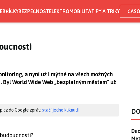
EBŘÍČKY
BEZPEČNOST
ELEKTROMOBILITA
TIPY A TRIKY
ČASO
oucnosti
nitoring, a nyní už i mýtné na všech možných
ti. Byl World Wide Web „bezplatným městem“ už
hip.cz do Google zpráv,
stačí jedno kliknutí!
DO
Duck
Duc
 budoucnosti?
Mety