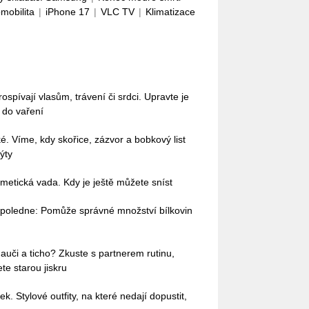
omobilita
|
iPhone 17
|
VLC TV
|
Klimatizace
pívají vlasům, trávení či srdci. Upravte je
i do vaření
ké. Víme, kdy skořice, zázvor a bobkový list
ýty
etická vada. Kdy je ještě můžete sníst
dopoledne: Pomůže správné množství bílkovin
auči a ticho? Zkuste s partnerem rutinu,
te starou jiskru
ek. Stylové outfity, na které nedají dopustit,