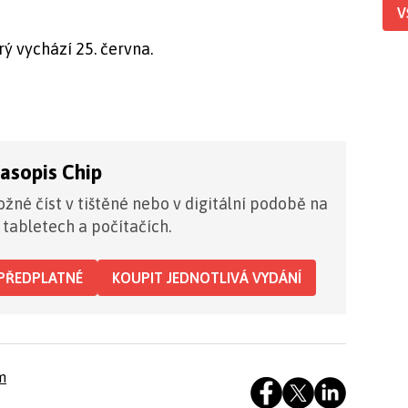
V
ý vychází 25. června.
časopis Chip
žné číst v tištěné nebo v digitální podobě na
 tabletech a počítačích.
PŘEDPLATNÉ
KOUPIT JEDNOTLIVÁ VYDÁNÍ
m