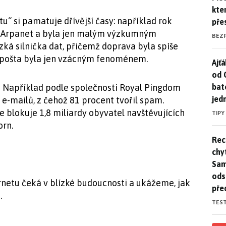
kte
u“ si pamatuje dřívější časy: například rok
pře
la Arpanet a byla jen malým výzkumným
BEZ
ká silnička dat, přičemž doprava byla spíše
á pošta byla jen vzácným fenoménem.
Ajť
Ajťá
od 
bat
k! Například podle společnosti Royal Pingdom
jed
 e-mailů, z čehož 81 procent tvořil spam.
 blokuje 1,8 miliardy obyvatel navštěvujících
TIPY
orn.
Rec
Rec
chy
Sam
ods
rnetu čeká v blízké budoucnosti a ukážeme, jak
pře
.
TES