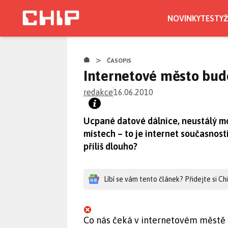
Přejít
k
NOVINKY
TESTY
Ž
hlavnímu
obsahu
>
ČASOPIS
Internetové město bud
redakce
16.06.2010
Ucpané datové dálnice, neustálý mo
místech – to je internet současnos
příliš dlouho?
Líbí se vám tento článek? Přidejte si C
Co nás čeká v internetovém městě