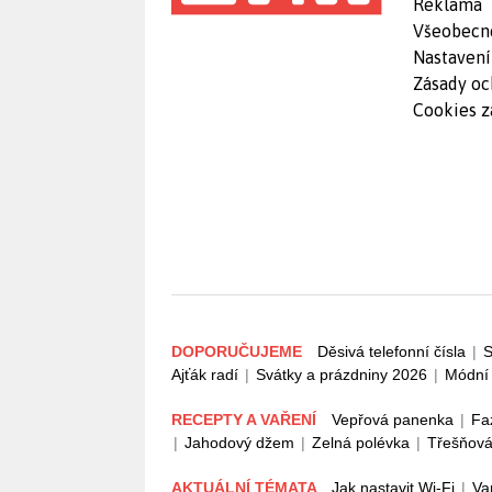
Reklama
Všeobecn
Nastavení
Zásady oc
Cookies z
DOPORUČUJEME
Děsivá telefonní čísla
|
S
Ajťák radí
|
Svátky a prázdniny 2026
|
Módní 
RECEPTY A VAŘENÍ
Vepřová panenka
|
Fa
|
Jahodový džem
|
Zelná polévka
|
Třešňová
AKTUÁLNÍ TÉMATA
Jak nastavit Wi-Fi
|
Va