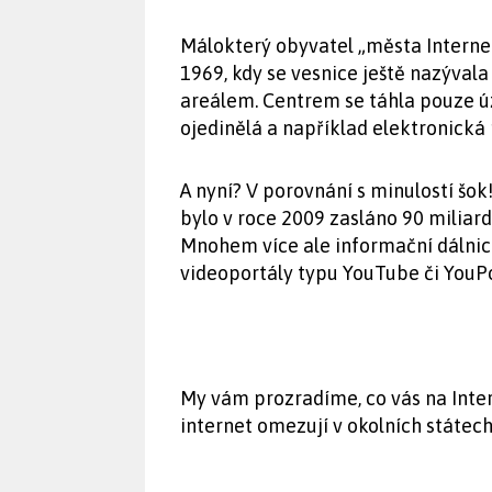
Málokterý obyvatel „města Internet
1969, kdy se vesnice ještě nazýva
areálem. Centrem se táhla pouze úz
ojedinělá a například elektronick
A nyní? V porovnání s minulostí šo
bylo v roce 2009 zasláno 90 miliard
Mnohem více ale informační dálnice
videoportály typu YouTube či YouP
My vám prozradíme, co vás na Inte
internet omezují v okolních státech