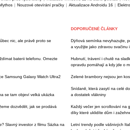
 Mythos
|
Nouzové otevírání pračky
|
Aktualizace Androidu 16
|
Elektr
DOPORUČENÉ ČLÁNKY
ec nic, ale právě proto se
Dýňová semínka nevyhazujte, pros
a využijte jako zdravou svačinu 
ždímat baterii telefonu. Omezte
Hubnutí, trávení i chutě na slad
opravdu pomáhají a kdy jde o m
ace Samsung Galaxy Watch Ultra2
Zelené brambory nejsou jen kosm
Snídaně, která zasytí na celé 
pna se tam objeví velká ukázka
a dostatek vlákniny
můžeme dozvědět, jak se prodává
Každý večer jen scrollování na g
díky které uklidíte dům i zažehne
e? Slavný investor z filmu Sázka na
Letní trendy podle vášnivých Ital