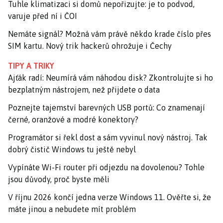
Tuhle klimatizaci si domů nepořizujte: je to podvod,
varuje před ní i ČOI
Nemáte signál? Možná vám právě někdo krade číslo přes
SIM kartu. Nový trik hackerů ohrožuje i Čechy
TIPY A TRIKY
Ajťák radí: Neumírá vám náhodou disk? Zkontrolujte si ho
bezplatným nástrojem, než přijdete o data
Poznejte tajemství barevných USB portů: Co znamenají
černé, oranžové a modré konektory?
Programátor si řekl dost a sám vyvinul nový nástroj. Tak
dobrý čistič Windows tu ještě nebyl
Vypínáte Wi-Fi router při odjezdu na dovolenou? Tohle
jsou důvody, proč byste měli
V říjnu 2026 končí jedna verze Windows 11. Ověřte si, že
máte jinou a nebudete mít problém