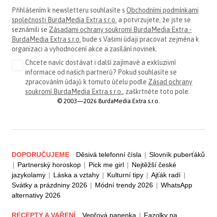
Přihlášením k newsletteru souhlasíte s
Obchodními podmínkami
společnosti BurdaMedia Extra s.r.o.
a potvrzujete, že jste se
seznámili se
Zásadami ochrany soukromí BurdaMedia Extra -
BurdaMedia Extra s.r.o.
bude s Vašimi údaji pracovat zejména k
organizaci a vyhodnocení akce a zasílání novinek.
Chcete navíc dostávat i další zajímavé a exkluzivní
informace od našich partnerů? Pokud souhlasíte se
zpracováním údajů k tomuto účelu podle
Zásad ochrany
soukromí BurdaMedia Extra s.r.o.
, zaškrtněte toto pole.
© 2003—2026 BurdaMedia Extra s.r.o.
DOPORUČUJEME
Děsivá telefonní čísla
|
Slovník puberťáků
|
Partnerský horoskop
|
Pick me girl
|
Nejtěžší české
jazykolamy
|
Láska a vztahy
|
Kulturní tipy
|
Ajťák radí
|
Svátky a prázdniny 2026
|
Módní trendy 2026
|
WhatsApp
alternativy 2026
RECEPTY A VAŘENÍ
Vepřová panenka
|
Fazolky na