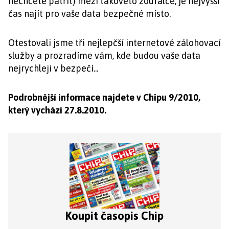
nechcete patřit) mezi takovéto zoufalce, je nejvyšší
čas najít pro vaše data bezpečné místo.
Otestovali jsme tři nejlepčší internetové zálohovací
služby a prozradíme vám, kde budou vaše data
nejrychleji v bezpečí...
Podrobnější informace
najdete v Chipu 9/2010,
který vychází 27.8.2010.
Koupit časopis Chip