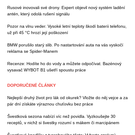
Rusové inovovali své drony. Expert objevil nový systém ladění
antén, který odolá rušení signálu
Pozor na vlnu veder. Vysoké letní teploty škodí baterii telefonu,
už při 45 °C hrozí její poškození
BMW porušilo starý slib. Po nastartování auta na vás vyskočí
reklama se Spider-Manem
Recenze: Hodíte ho do vody a můžete odpočívat. Bazénový
vysavač WYBOT B1 ušetří spoustu práce
DOPORUČENÉ ČLÁNKY
Nejlepší druhý život pro lák od okurek? Vložte do něj vejce a za
pár dní získáte výraznou chuťovku bez práce
Švestková sezona nabízí víc než povidla. Vyzkoušejte 30
receptů, v nichž si švestky rozumí s mákem či marcipánem