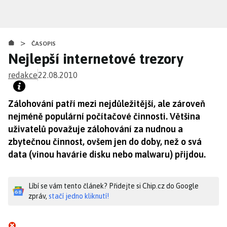
Přejít
k
hlavnímu
>
obsahu
ČASOPIS
Nejlepší internetové trezory
redakce
22.08.2010
Zálohování patří mezi nejdůležitější, ale zároveň
nejméně populární počítačové činnosti. Většina
uživatelů považuje zálohování za nudnou a
zbytečnou činnost, ovšem jen do doby, než o svá
data (vinou havárie disku nebo malwaru) přijdou.
Líbí se vám tento článek? Přidejte si Chip.cz do Google
zpráv,
stačí jedno kliknutí!