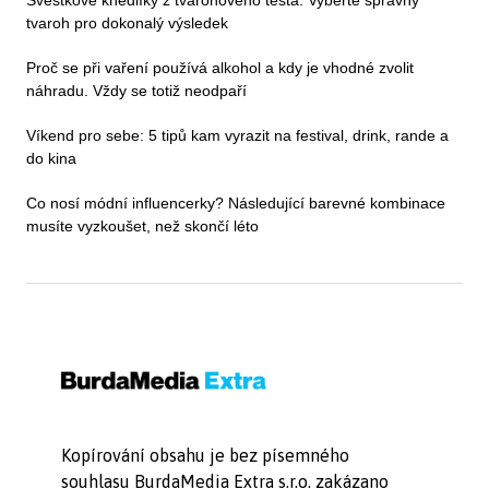
Švestkové knedlíky z tvarohového těsta: Vyberte správný
tvaroh pro dokonalý výsledek
Proč se při vaření používá alkohol a kdy je vhodné zvolit
náhradu. Vždy se totiž neodpaří
Víkend pro sebe: 5 tipů kam vyrazit na festival, drink, rande a
do kina
Co nosí módní influencerky? Následující barevné kombinace
musíte vyzkoušet, než skončí léto
Kopírování obsahu je bez písemného
souhlasu BurdaMedia Extra s.r.o. zakázano