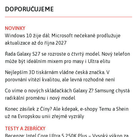
DOPORUČUJEME
NOVINKY
Windows 10 žije dál: Microsoft nečekaně prodlužuje
aktualizace až do října 2027
Řada Galaxy S27 se rozroste o čtvrtý model. Nový telefon
může být ideálním mixem pro masy i Ultra elitu
Nejlepším 3D tiskárnám vládne česká značka. V
porovnání vítězí kvalitou, ale levná rozhodně není
Co víme o nových skládačkách Galaxy Z? Samsung chystá
radikální proměnu i nový model
Konec zásilek z Číny? Ale kdepak, e-shopy Temu a Shein
už na Evropskou unii zřejmě vyzrály
TESTY A ŽEBŘÍČKY
Recenze: Intel Core Ultra 5 250K Plus – Vysoký výkon za