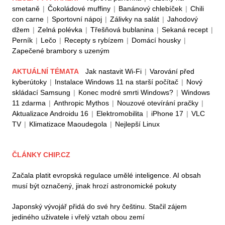
smetaně
|
Čokoládové muffiny
|
Banánový chlebíček
|
Chili
con carne
|
Sportovní nápoj
|
Zálivky na salát
|
Jahodový
džem
|
Zelná polévka
|
Třešňová bublanina
|
Sekaná recept
|
Perník
|
Lečo
|
Recepty s rybízem
|
Domácí housky
|
Zapečené brambory s uzeným
AKTUÁLNÍ TÉMATA
Jak nastavit Wi-Fi
|
Varování před
kyberútoky
|
Instalace Windows 11 na starší počítač
|
Nový
skládací Samsung
|
Konec modré smrti Windows?
|
Windows
11 zdarma
|
Anthropic Mythos
|
Nouzové otevírání pračky
|
Aktualizace Androidu 16
|
Elektromobilita
|
iPhone 17
|
VLC
TV
|
Klimatizace Maoudegola
|
Nejlepší Linux
ČLÁNKY CHIP.CZ
Začala platit evropská regulace umělé inteligence. AI obsah
musí být označený, jinak hrozí astronomické pokuty
Japonský vývojář přidá do své hry češtinu. Stačil zájem
jediného uživatele i vřelý vztah obou zemí