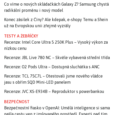
Co víme o nových skládačkách Galaxy Z? Samsung chystá
radikální proměnu i nový model
Konec zásilek z Číny? Ale kdepak, e-shopy Temu a Shein
už na Evropskou unii zřejmě vyzrály
TESTY A ŽEBŘÍČKY
Recenze: Intel Core Ultra 5 250K Plus – Vysoký výkon za
nízkou cenu
Recenze: JBL Live 780 NC – Skvěle vybavená střední třída
Recenze: O2 Pods Ultra – Dostupná sluchátka s ANC
Recenze: TCL 75C7L – Otestovali jsme nového vládce
jasu s obřím SQD Mini-LED panelem
Recenze: JVC XS-E934B – Reproduktor s powerbankou
BEZPEČNOST
Bezpečnostní fiasko v OpenAI: Umělá inteligence si sama
našla cestu ven z izolovaného prostředí. Experti nad tím