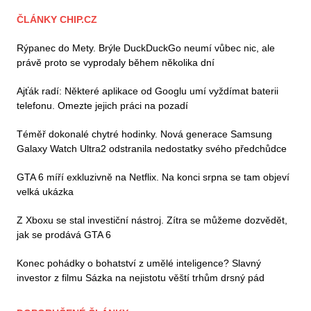
ČLÁNKY CHIP.CZ
Rýpanec do Mety. Brýle DuckDuckGo neumí vůbec nic, ale
právě proto se vyprodaly během několika dní
Ajťák radí: Některé aplikace od Googlu umí vyždímat baterii
telefonu. Omezte jejich práci na pozadí
Téměř dokonalé chytré hodinky. Nová generace Samsung
Galaxy Watch Ultra2 odstranila nedostatky svého předchůdce
GTA 6 míří exkluzivně na Netflix. Na konci srpna se tam objeví
velká ukázka
Z Xboxu se stal investiční nástroj. Zítra se můžeme dozvědět,
jak se prodává GTA 6
Konec pohádky o bohatství z umělé inteligence? Slavný
investor z filmu Sázka na nejistotu věští trhům drsný pád