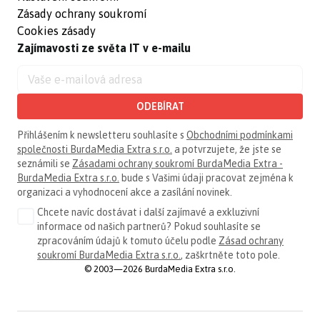
Zásady ochrany soukromí
Cookies zásady
Zajímavosti ze světa IT v e-mailu
ODEBÍRAT
Přihlášením k newsletteru souhlasíte s
Obchodními podmínkami
společnosti BurdaMedia Extra s.r.o.
a potvrzujete, že jste se
seznámili se
Zásadami ochrany soukromí BurdaMedia Extra -
BurdaMedia Extra s.r.o.
bude s Vašimi údaji pracovat zejména k
organizaci a vyhodnocení akce a zasílání novinek.
Chcete navíc dostávat i další zajímavé a exkluzivní
informace od našich partnerů? Pokud souhlasíte se
zpracováním údajů k tomuto účelu podle
Zásad ochrany
soukromí BurdaMedia Extra s.r.o.
, zaškrtněte toto pole.
© 2003—2026 BurdaMedia Extra s.r.o.