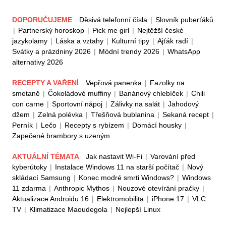
DOPORUČUJEME
Děsivá telefonní čísla
|
Slovník puberťáků
|
Partnerský horoskop
|
Pick me girl
|
Nejtěžší české
jazykolamy
|
Láska a vztahy
|
Kulturní tipy
|
Ajťák radí
|
Svátky a prázdniny 2026
|
Módní trendy 2026
|
WhatsApp
alternativy 2026
RECEPTY A VAŘENÍ
Vepřová panenka
|
Fazolky na
smetaně
|
Čokoládové muffiny
|
Banánový chlebíček
|
Chili
con carne
|
Sportovní nápoj
|
Zálivky na salát
|
Jahodový
džem
|
Zelná polévka
|
Třešňová bublanina
|
Sekaná recept
|
Perník
|
Lečo
|
Recepty s rybízem
|
Domácí housky
|
Zapečené brambory s uzeným
AKTUÁLNÍ TÉMATA
Jak nastavit Wi-Fi
|
Varování před
kyberútoky
|
Instalace Windows 11 na starší počítač
|
Nový
skládací Samsung
|
Konec modré smrti Windows?
|
Windows
11 zdarma
|
Anthropic Mythos
|
Nouzové otevírání pračky
|
Aktualizace Androidu 16
|
Elektromobilita
|
iPhone 17
|
VLC
TV
|
Klimatizace Maoudegola
|
Nejlepší Linux