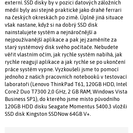
externí. SSD disky by v pozici datových záložních
médií byly asi stejně praktické jako drahé ferrari
na českých okreskách po zimě. Úplně jiná situace
však nastane, když si na dobrý SSD disk
nainstalujete systém a nejnáročnější a
nejpoužívanější aplikace a pak jej zaměníte za
starý systémový disk svého počítače. Nebudete
věřit vlastním očím, jak rychle systém nabíhá, jak
rychle reagují aplikace a jak rychle se po ukončení
práce systém vypne. Vyzkoušeli jsme to pomocí
jednoho z našich pracovních notebooků v testovací
laboratoři (Lenovo ThinkPad T61, 120GB HDD, Intel
Core2 Duo T7300 2,0 GHz, 2 GB RAM, Windows Vista
Business SP1), do kterého jsme místo původního
120GB HDD disku Seagate Momentus 5400.3 vložili
SSD disk Kingston SSDNow 64GB V+.