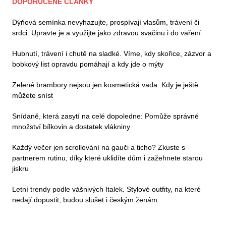
DOPORUČENÉ ČLÁNKY
Dýňová semínka nevyhazujte, prospívají vlasům, trávení či
srdci. Upravte je a využijte jako zdravou svačinu i do vaření
Hubnutí, trávení i chutě na sladké. Víme, kdy skořice, zázvor a
bobkový list opravdu pomáhají a kdy jde o mýty
Zelené brambory nejsou jen kosmetická vada. Kdy je ještě
můžete sníst
Snídaně, která zasytí na celé dopoledne: Pomůže správné
množství bílkovin a dostatek vlákniny
Každý večer jen scrollování na gauči a ticho? Zkuste s
partnerem rutinu, díky které uklidíte dům i zažehnete starou
jiskru
Letní trendy podle vášnivých Italek. Stylové outfity, na které
nedají dopustit, budou slušet i českým ženám