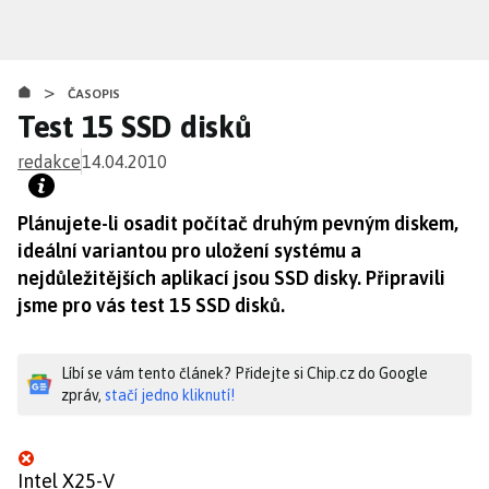
Přejít
k
hlavnímu
>
obsahu
ČASOPIS
Test 15 SSD disků
redakce
14.04.2010
Plánujete-li osadit počítač druhým pevným diskem,
ideální variantou pro uložení systému a
nejdůležitějších aplikací jsou SSD disky. Připravili
jsme pro vás test 15 SSD disků.
Líbí se vám tento článek? Přidejte si Chip.cz do Google
zpráv,
stačí jedno kliknutí!
Intel X25-V