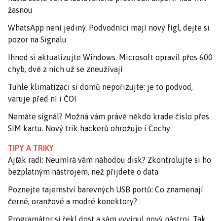
žasnou
WhatsApp není jediný. Podvodníci mají nový fígl, dejte si
pozor na Signalu
Ihned si aktualizujte Windows. Microsoft opravil přes 600
chyb, dvě z nich už se zneužívají
Tuhle klimatizaci si domů nepořizujte: je to podvod,
varuje před ní i ČOI
Nemáte signál? Možná vám právě někdo krade číslo přes
SIM kartu. Nový trik hackerů ohrožuje i Čechy
TIPY A TRIKY
Ajťák radí: Neumírá vám náhodou disk? Zkontrolujte si ho
bezplatným nástrojem, než přijdete o data
Poznejte tajemství barevných USB portů: Co znamenají
černé, oranžové a modré konektory?
Programátor si řekl dost a sám vyvinul nový nástroj. Tak