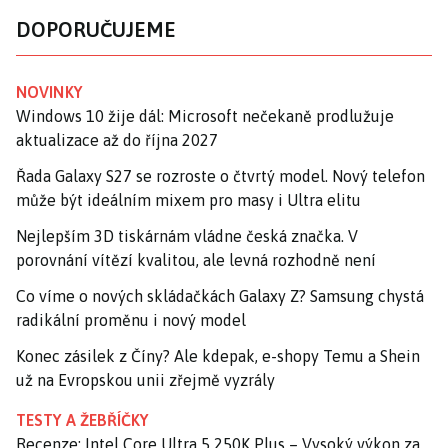
DOPORUČUJEME
NOVINKY
Windows 10 žije dál: Microsoft nečekaně prodlužuje
aktualizace až do října 2027
Řada Galaxy S27 se rozroste o čtvrtý model. Nový telefon
může být ideálním mixem pro masy i Ultra elitu
Nejlepším 3D tiskárnám vládne česká značka. V
porovnání vítězí kvalitou, ale levná rozhodně není
Co víme o nových skládačkách Galaxy Z? Samsung chystá
radikální proměnu i nový model
Konec zásilek z Číny? Ale kdepak, e-shopy Temu a Shein
už na Evropskou unii zřejmě vyzrály
TESTY A ŽEBŘÍČKY
Recenze: Intel Core Ultra 5 250K Plus – Vysoký výkon za