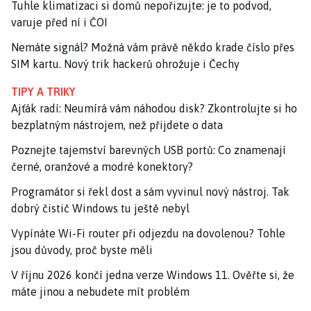
Tuhle klimatizaci si domů nepořizujte: je to podvod,
varuje před ní i ČOI
Nemáte signál? Možná vám právě někdo krade číslo přes
SIM kartu. Nový trik hackerů ohrožuje i Čechy
TIPY A TRIKY
Ajťák radí: Neumírá vám náhodou disk? Zkontrolujte si ho
bezplatným nástrojem, než přijdete o data
Poznejte tajemství barevných USB portů: Co znamenají
černé, oranžové a modré konektory?
Programátor si řekl dost a sám vyvinul nový nástroj. Tak
dobrý čistič Windows tu ještě nebyl
Vypínáte Wi-Fi router při odjezdu na dovolenou? Tohle
jsou důvody, proč byste měli
V říjnu 2026 končí jedna verze Windows 11. Ověřte si, že
máte jinou a nebudete mít problém