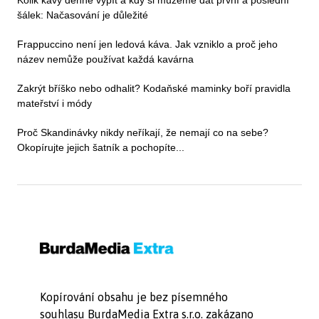
Kolik kávy denně vypít a kdy si můžeme dát první a poslední
šálek: Načasování je důležité
Frappuccino není jen ledová káva. Jak vzniklo a proč jeho
název nemůže používat každá kavárna
Zakrýt bříško nebo odhalit? Kodaňské maminky boří pravidla
mateřství i módy
Proč Skandinávky nikdy neříkají, že nemají co na sebe?
Okopírujte jejich šatník a pochopíte...
Kopírování obsahu je bez písemného
souhlasu BurdaMedia Extra s.r.o. zakázano