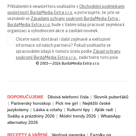
Přihlášením k newsletteru souhlasíte s
Obchodními podmínkami
společnosti BurdaMedia Extra s.r.o.
a potvrzujete, že jste se
seznámili se
Zásadami ochrany soukromí BurdaMedia Extra -
BurdaMedia Extra s.r.o.
bude s Vašimi údaji pracovat zejména k
organizaci a vyhodnocení akce a zasílání novinek.
Chcete navíc dostávat i další zajímavé a exkluzivní
informace od našich partnerů? Pokud souhlasíte se
zpracováním údajů k tomuto účelu podle
Zásad ochrany
soukromí BurdaMedia Extra s.r.o.
, zaškrtněte toto pole.
© 2003—2026 BurdaMedia Extra s.r.o.
DOPORUČUJEME
Děsivá telefonní čísla
|
Slovník puberťáků
|
Partnerský horoskop
|
Pick me girl
|
Nejtěžší české
jazykolamy
|
Láska a vztahy
|
Kulturní tipy
|
Ajťák radí
|
Svátky a prázdniny 2026
|
Módní trendy 2026
|
WhatsApp
alternativy 2026
RECEPTY A VAŘENÍ
Vepřová panenka
|
Fazolky na