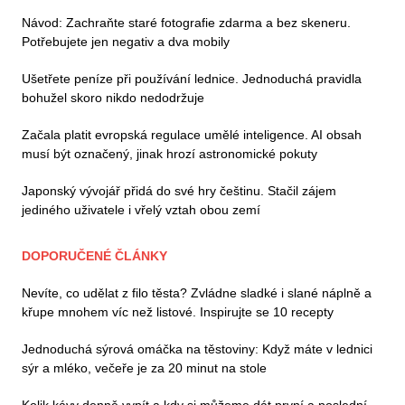
Návod: Zachraňte staré fotografie zdarma a bez skeneru.
Potřebujete jen negativ a dva mobily
Ušetřete peníze při používání lednice. Jednoduchá pravidla
bohužel skoro nikdo nedodržuje
Začala platit evropská regulace umělé inteligence. AI obsah
musí být označený, jinak hrozí astronomické pokuty
Japonský vývojář přidá do své hry češtinu. Stačil zájem
jediného uživatele i vřelý vztah obou zemí
DOPORUČENÉ ČLÁNKY
Nevíte, co udělat z filo těsta? Zvládne sladké i slané náplně a
křupe mnohem víc než listové. Inspirujte se 10 recepty
Jednoduchá sýrová omáčka na těstoviny: Když máte v lednici
sýr a mléko, večeře je za 20 minut na stole