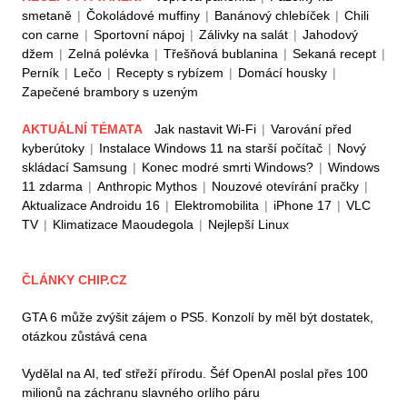
smetaně
|
Čokoládové muffiny
|
Banánový chlebíček
|
Chili
con carne
|
Sportovní nápoj
|
Zálivky na salát
|
Jahodový
džem
|
Zelná polévka
|
Třešňová bublanina
|
Sekaná recept
|
Perník
|
Lečo
|
Recepty s rybízem
|
Domácí housky
|
Zapečené brambory s uzeným
AKTUÁLNÍ TÉMATA
Jak nastavit Wi-Fi
|
Varování před
kyberútoky
|
Instalace Windows 11 na starší počítač
|
Nový
skládací Samsung
|
Konec modré smrti Windows?
|
Windows
11 zdarma
|
Anthropic Mythos
|
Nouzové otevírání pračky
|
Aktualizace Androidu 16
|
Elektromobilita
|
iPhone 17
|
VLC
TV
|
Klimatizace Maoudegola
|
Nejlepší Linux
ČLÁNKY CHIP.CZ
GTA 6 může zvýšit zájem o PS5. Konzolí by měl být dostatek,
otázkou zůstává cena
Vydělal na AI, teď střeží přírodu. Šéf OpenAI poslal přes 100
milionů na záchranu slavného orlího páru