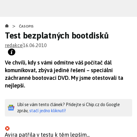
Přejít
k
hlavnímu
>
obsahu
ČASOPIS
Test bezplatných bootdisků
redakce
16.06.2010
Ve chvíli, kdy s vámi odmítne váš počítač dál
komunikovat, zbývá jediné řešení – speciální
záchranné bootovací DVD. My jsme otestovali ta
nejlepší.
Líbí se vám tento článek? Přidejte si Chip.cz do Google
zpráv,
stačí jedno kliknutí!
Avira patřila v testu k těm lepším...