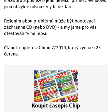
IceSword a pokusy o jeho detekci přímo z Windows
jsou obvykle odsouzeny k nezdaru.
Řešením obou problémů může být bootovací
záchranné CD (nebo DVD) - a my jsme pro vás
otestovali ty nejlepší.
Článek najdete v Chipu 7/2010, který vychází 25.
června.
Koupit časopis Chip