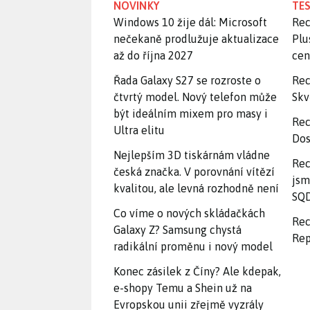
NOVINKY
TES
Windows 10 žije dál: Microsoft
Rec
nečekaně prodlužuje aktualizace
Plu
až do října 2027
ce
Řada Galaxy S27 se rozroste o
Rec
čtvrtý model. Nový telefon může
Skv
být ideálním mixem pro masy i
Rec
Ultra elitu
Dos
Nejlepším 3D tiskárnám vládne
Rec
česká značka. V porovnání vítězí
jsm
kvalitou, ale levná rozhodně není
SQD
Co víme o nových skládačkách
Rec
Galaxy Z? Samsung chystá
Rep
radikální proměnu i nový model
Konec zásilek z Číny? Ale kdepak,
e-shopy Temu a Shein už na
Evropskou unii zřejmě vyzrály