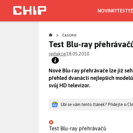
Přejít
k
NOVINKY
TESTY
Ž
hlavnímu
obsahu
>
ČASOPIS
Test Blu-ray přehrávač
redakce
18.05.2010
Nové Blu-ray přehrávače lze již se
přehled dvanácti nejlepších modelů
svůj HD televizor.
Líbí se vám tento článek? Přidejte si C
Test Blu-ray přehrávačů