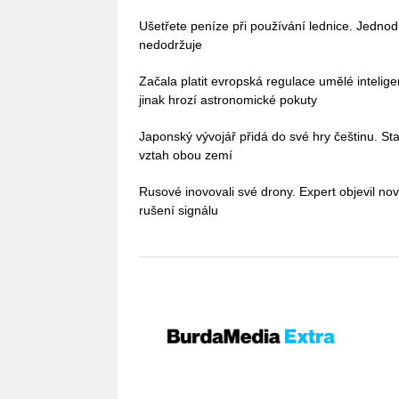
Ušetřete peníze při používání lednice. Jedno
nedodržuje
Začala platit evropská regulace umělé intelig
jinak hrozí astronomické pokuty
Japonský vývojář přidá do své hry češtinu. Stač
vztah obou zemí
Rusové inovovali své drony. Expert objevil no
rušení signálu