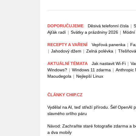
DOPORUČUJEME
Děsivá telefonní čísla
|
S
Ajťák radí
|
Svátky a prázdniny 2026
|
Módní 
RECEPTY A VAŘENÍ
Vepřová panenka
|
Fa
|
Jahodový džem
|
Zelná polévka
|
Třešňová
AKTUÁLNÍ TÉMATA
Jak nastavit Wi-Fi
|
Va
Windows?
|
Windows 11 zdarma
|
Anthropic
Maoudegola
|
Nejlepší Linux
ČLÁNKY CHIP.CZ
Vydělal na AI, teď střeží přírodu. Šéf OpenAI 
slavného orlího páru
Návod: Zachraňte staré fotografie zdarma a b
a dva mobily