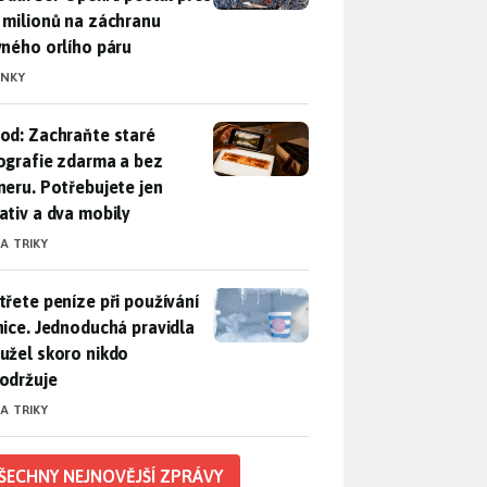
 milionů na záchranu
vného orlího páru
INKY
od: Zachraňte staré fotografie zdarma a bez skeneru. Potřebuje
od: Zachraňte staré
ografie zdarma a bez
neru. Potřebujete jen
ativ a dva mobily
 A TRIKY
třete peníze při používání lednice. Jednoduchá pravidla bohuž
třete peníze při používání
nice. Jednoduchá pravidla
užel skoro nikdo
održuje
 A TRIKY
ŠECHNY NEJNOVĚJŠÍ ZPRÁVY