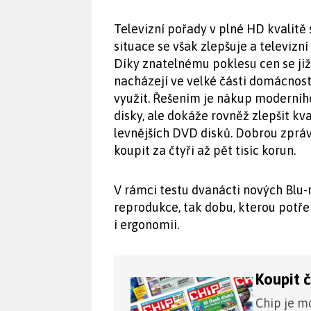
Televizní pořady v plné HD kvalitě s
situace se však zlepšuje a televizní 
Díky znatelnému poklesu cen se již
nacházejí ve velké části domácností
využit. Řešením je nákup moderníh
disky, ale dokáže rovněž zlepšit kv
levnějších DVD disků. Dobrou zprávo
koupit za čtyři až pět tisíc korun.
V rámci testu dvanácti nových Blu-
reprodukce, tak dobu, kterou potřeb
i ergonomii.
Koupit 
Chip je mo