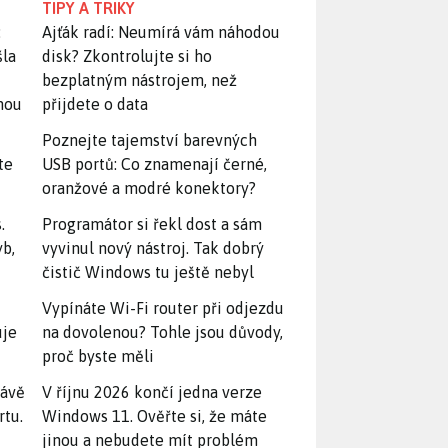
TIPY A TRIKY
:
Ajťák radí: Neumírá vám náhodou
šla
disk? Zkontrolujte si ho
bezplatným nástrojem, než
snou
přijdete o data
Poznejte tajemství barevných
te
USB portů: Co znamenají černé,
oranžové a modré konektory?
.
Programátor si řekl dost a sám
yb,
vyvinul nový nástroj. Tak dobrý
čistič Windows tu ještě nebyl
Vypínáte Wi-Fi router při odjezdu
uje
na dovolenou? Tohle jsou důvody,
proč byste měli
rávě
V říjnu 2026 končí jedna verze
rtu.
Windows 11. Ověřte si, že máte
jinou a nebudete mít problém