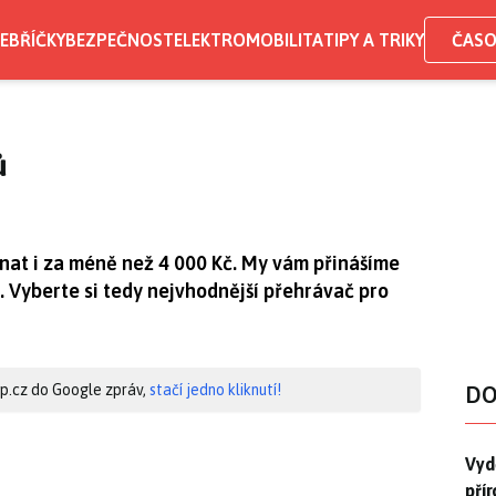
EBŘÍČKY
BEZPEČNOST
ELEKTROMOBILITA
TIPY A TRIKY
ČASO
ů
hnat i za méně než 4 000 Kč. My vám přinášíme
. Vyberte si tedy nejvhodnější přehrávač pro
hip.cz do Google zpráv,
stačí jedno kliknutí!
DO
Vydě
Vydě
pří