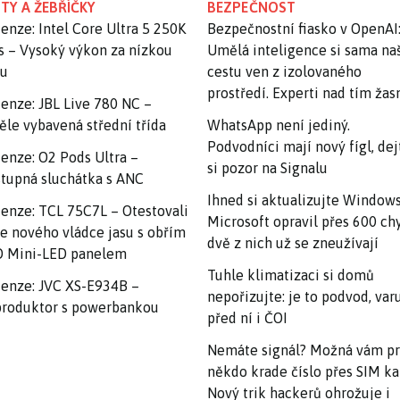
TY A ŽEBŘÍČKY
BEZPEČNOST
enze: Intel Core Ultra 5 250K
Bezpečnostní fiasko v OpenAI
s – Vysoký výkon za nízkou
Umělá inteligence si sama na
nu
cestu ven z izolovaného
prostředí. Experti nad tím ža
enze: JBL Live 780 NC –
ěle vybavená střední třída
WhatsApp není jediný.
Podvodníci mají nový fígl, dej
enze: O2 Pods Ultra –
si pozor na Signalu
tupná sluchátka s ANC
Ihned si aktualizujte Windows
enze: TCL 75C7L – Otestovali
Microsoft opravil přes 600 ch
e nového vládce jasu s obřím
dvě z nich už se zneužívají
 Mini-LED panelem
Tuhle klimatizaci si domů
enze: JVC XS-E934B –
nepořizujte: je to podvod, var
roduktor s powerbankou
před ní i ČOI
Nemáte signál? Možná vám p
někdo krade číslo přes SIM ka
Nový trik hackerů ohrožuje i