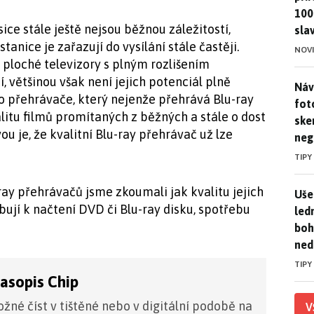
100
ice stále ještě nejsou běžnou záležitostí,
sla
stanice je zařazují do vysílání stále častěji.
NOV
 ploché televizory s plným rozlišením
, většinou však není jejich potenciál plně
Náv
Náv
o přehrávače, který nejenže přehrává Blu-ray
fot
alitu filmů promítaných z běžných a stále o dost
ske
u je, že kvalitní Blu-ray přehrávač už lze
neg
TIPY
ray přehrávačů jsme zkoumali jak kvalitu jejich
Uše
Uše
ují k načtení DVD či Blu-ray disku, spotřebu
led
boh
ned
TIPY
časopis Chip
žné číst v tištěné nebo v digitální podobě na
V