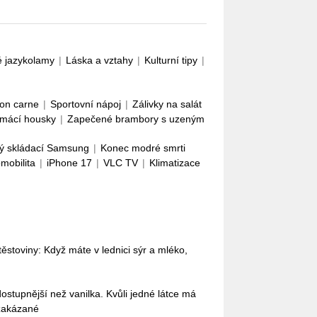
é jazykolamy
|
Láska a vztahy
|
Kulturní tipy
|
con carne
|
Sportovní nápoj
|
Zálivky na salát
mácí housky
|
Zapečené brambory s uzeným
ý skládací Samsung
|
Konec modré smrti
omobilita
|
iPhone 17
|
VLC TV
|
Klimatizace
stoviny: Když máte v lednici sýr a mléko,
dostupnější než vanilka. Kvůli jedné látce má
 zakázané