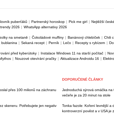
lovník puberťáků
|
Partnerský horoskop
|
Pick me girl
|
Nejtěžší česk
trendy 2026
|
WhatsApp alternativy 2026
zolky na smetaně
|
Čokoládové muffiny
|
Banánový chlebíček
|
Chili 
 bublanina
|
Sekaná recept
|
Perník
|
Lečo
|
Recepty s rybízem
|
Do
rování před kyberútoky
|
Instalace Windows 11 na starší počítač
|
Nov
 Mythos
|
Nouzové otevírání pračky
|
Aktualizace Androidu 16
|
Elektr
DOPORUČENÉ ČLÁNKY
poslal přes 100 milionů na záchranu
Jednoduchá sýrová omáčka na tě
večeře je za 20 minut na stole
ez skeneru. Potřebujete jen negativ
Tonka fazole: Koření levnější a 
kontroverzní pověst a v USA je