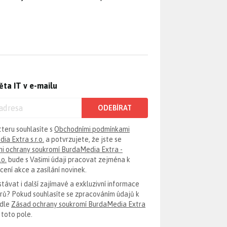
ěta IT v e-mailu
ODEBÍRAT
tteru souhlasíte s
Obchodními podmínkami
ia Extra s.r.o.
a potvrzujete, že jste se
i ochrany soukromí BurdaMedia Extra -
.o.
bude s Vašimi údaji pracovat zejména k
ení akce a zasílání novinek.
távat i další zajímavé a exkluzivní informace
erů? Pokud souhlasíte se zpracováním údajů k
odle
Zásad ochrany soukromí BurdaMedia Extra
 toto pole.