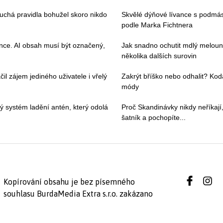
duchá pravidla bohužel skoro nikdo
Skvělé dýňové lívance s podmá
podle Marka Fichtnera
ence. AI obsah musí být označený,
Jak snadno ochutit mdlý meloun
několika dalších surovin
il zájem jediného uživatele i vřelý
Zakrýt bříško nebo odhalit? Kod
módy
vý systém ladění antén, který odolá
Proč Skandinávky nikdy neříkají,
šatník a pochopíte...
Kopírování obsahu je bez písemného
souhlasu BurdaMedia Extra s.r.o. zakázano