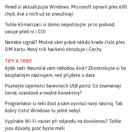
Ihned si aktualizujte Windows. Microsoft opravil přes 600
chyb, dvě z nich už se zneužívají
Tuhle klimatizaci si domů nepořizujte: je to podvod,
varuje před ní i ČOI
Nemáte signál? Možná vám právě někdo krade číslo přes
SIM kartu. Nový trik hackerů ohrožuje i Čechy
TIPY A TRIKY
Ajťák radí: Neumírá vám náhodou disk? Zkontrolujte si ho
bezplatným nástrojem, než přijdete o data
Poznejte tajemství barevných USB portů: Co znamenají
černé, oranžové a modré konektory?
Programátor si řekl dost a sám vyvinul nový nástroj. Tak
dobrý čistič Windows tu ještě nebyl
Vypínáte Wi-Fi router při odjezdu na dovolenou? Tohle
jsou důvody, proč byste měli