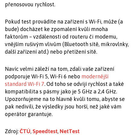
přenosovou rychlost.
Pokud test provádíte na zařízení s Wi-Fi, může (a
bude) docházet ke zpomalení kvůli mnoha
faktorům – vzdálenosti od routeru či modemu,
vnějším rušivým vlivům (Bluetooth sítě, mikrovlnky,
další zařízení atd.) nebo přetížení sítě.
Navíc velmi záleží na tom, zdali vaše zařízení
podporuje Wi-Fi 5, Wi-Fi 6 nebo
modernější
standard Wi-Fi 7
. Od toho se odvíjí rychlost a také
kompatibilita s pásmy jako je 5 GHz a 2,4 GHz.
Upozorňujeme na to hlavně kvůli tomu, abyste se
pak nedivili, že výsledky jsou horší, než jaké vám
operátor garantuje.
Zdroj:
ČTÚ
,
Speedtest
,
NetTest