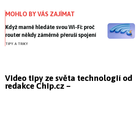
MOHLO BY VÁS ZAJÍMAT
Když marně hledáte svou Wi-Fi: proč router někdy zá
Když marně hledáte svou Wi-Fi: proč
router někdy záměrně přeruší spojení
TIPY A TRIKY
Video tipy ze světa technologií od
redakce Chip.cz –