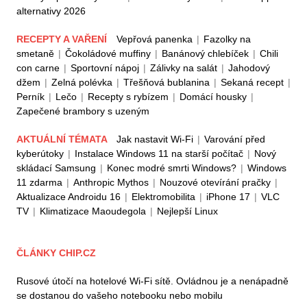
alternativy 2026
RECEPTY A VAŘENÍ
Vepřová panenka
|
Fazolky na
smetaně
|
Čokoládové muffiny
|
Banánový chlebíček
|
Chili
con carne
|
Sportovní nápoj
|
Zálivky na salát
|
Jahodový
džem
|
Zelná polévka
|
Třešňová bublanina
|
Sekaná recept
|
Perník
|
Lečo
|
Recepty s rybízem
|
Domácí housky
|
Zapečené brambory s uzeným
AKTUÁLNÍ TÉMATA
Jak nastavit Wi-Fi
|
Varování před
kyberútoky
|
Instalace Windows 11 na starší počítač
|
Nový
skládací Samsung
|
Konec modré smrti Windows?
|
Windows
11 zdarma
|
Anthropic Mythos
|
Nouzové otevírání pračky
|
Aktualizace Androidu 16
|
Elektromobilita
|
iPhone 17
|
VLC
TV
|
Klimatizace Maoudegola
|
Nejlepší Linux
ČLÁNKY CHIP.CZ
Rusové útočí na hotelové Wi-Fi sítě. Ovládnou je a nenápadně
se dostanou do vašeho notebooku nebo mobilu