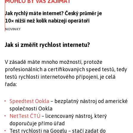
MOHLO BY VÁS ZAJÍMAT
Jak rychlý máte internet? Český průměr je 10× nižší n
Jak rychlý máte internet? Český průměr je
10× nižší než kolik nabízejí operátoři
NOVINKY
Jak si změřit rychlost internetu?
V zásadě máte mnoho možností, protože
profesionálních a certifikovaných speed testů, tedy
testů rychlosti internetového přípojení, je celá
řada:
Speedtest Ookla
– bezplatný nástroj od americké
společnosti Ookla
NetTest ČTÚ
– licencovaný nástroj, který
doporučuje přímo úřad
Test rychlosti na Googlu – stačí zadat do