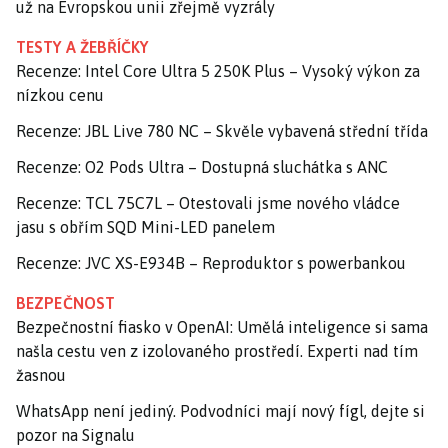
už na Evropskou unii zřejmě vyzrály
TESTY A ŽEBŘÍČKY
Recenze: Intel Core Ultra 5 250K Plus – Vysoký výkon za
nízkou cenu
Recenze: JBL Live 780 NC – Skvěle vybavená střední třída
Recenze: O2 Pods Ultra – Dostupná sluchátka s ANC
Recenze: TCL 75C7L – Otestovali jsme nového vládce
jasu s obřím SQD Mini-LED panelem
Recenze: JVC XS-E934B – Reproduktor s powerbankou
BEZPEČNOST
Bezpečnostní fiasko v OpenAI: Umělá inteligence si sama
našla cestu ven z izolovaného prostředí. Experti nad tím
žasnou
WhatsApp není jediný. Podvodníci mají nový fígl, dejte si
pozor na Signalu