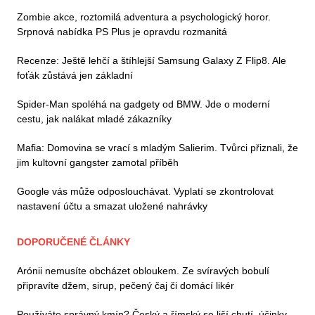
Zombie akce, roztomilá adventura a psychologický horor.
Srpnová nabídka PS Plus je opravdu rozmanitá
Recenze: Ještě lehčí a štíhlejší Samsung Galaxy Z Flip8. Ale
foťák zůstává jen základní
Spider-Man spoléhá na gadgety od BMW. Jde o moderní
cestu, jak nalákat mladé zákazníky
Mafia: Domovina se vrací s mladým Salierim. Tvůrci přiznali, že
jim kultovní gangster zamotal příběh
Google vás může odposlouchávat. Vyplatí se zkontrolovat
nastavení účtu a smazat uložené nahrávky
DOPORUČENÉ ČLÁNKY
Arónii nemusíte obcházet obloukem. Ze svíravých bobulí
připravíte džem, sirup, pečený čaj či domácí likér
Používáte správný kmín? Český a římský se liší chutí, účinky