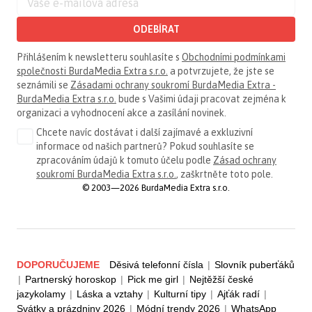
ODEBÍRAT
Přihlášením k newsletteru souhlasíte s
Obchodními podmínkami
společnosti BurdaMedia Extra s.r.o.
a potvrzujete, že jste se
seznámili se
Zásadami ochrany soukromí BurdaMedia Extra -
BurdaMedia Extra s.r.o.
bude s Vašimi údaji pracovat zejména k
organizaci a vyhodnocení akce a zasílání novinek.
Chcete navíc dostávat i další zajímavé a exkluzivní
informace od našich partnerů? Pokud souhlasíte se
zpracováním údajů k tomuto účelu podle
Zásad ochrany
soukromí BurdaMedia Extra s.r.o.
, zaškrtněte toto pole.
© 2003—2026 BurdaMedia Extra s.r.o.
DOPORUČUJEME
Děsivá telefonní čísla
|
Slovník puberťáků
|
Partnerský horoskop
|
Pick me girl
|
Nejtěžší české
jazykolamy
|
Láska a vztahy
|
Kulturní tipy
|
Ajťák radí
|
Svátky a prázdniny 2026
|
Módní trendy 2026
|
WhatsApp