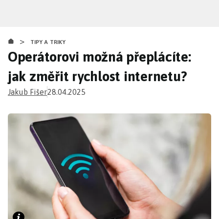
Přejít
k
hlavnímu
>
obsahu
TIPY A TRIKY
Operátorovi možná přeplácíte:
jak změřit rychlost internetu?
Jakub Fišer
28.04.2025