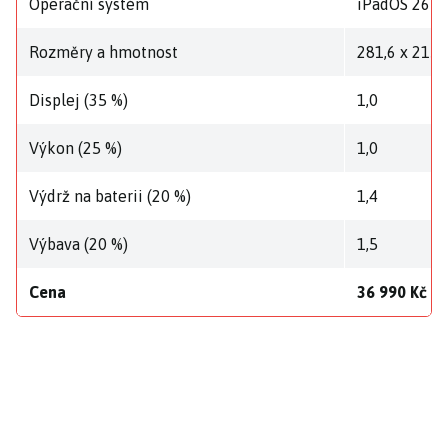
Operační systém
iPadOS 26
Rozměry a hmotnost
281,6 x 215,
Displej (35 %)
1,0
Výkon (25 %)
1,0
Výdrž na baterii (20 %)
1,4
Výbava (20 %)
1,5
Cena
36 990 Kč