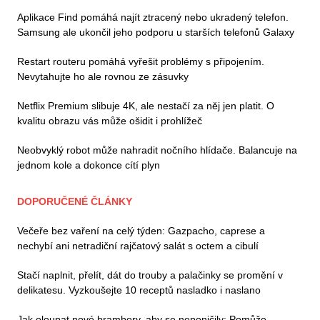
Aplikace Find pomáhá najít ztracený nebo ukradený telefon.
Samsung ale ukončil jeho podporu u starších telefonů Galaxy
Restart routeru pomáhá vyřešit problémy s připojením.
Nevytahujte ho ale rovnou ze zásuvky
Netflix Premium slibuje 4K, ale nestačí za něj jen platit. O
kvalitu obrazu vás může ošidit i prohlížeč
Neobvyklý robot může nahradit nočního hlídače. Balancuje na
jednom kole a dokonce cítí plyn
DOPORUČENÉ ČLÁNKY
Večeře bez vaření na celý týden: Gazpacho, caprese a
nechybí ani netradiční rajčatový salát s octem a cibulí
Stačí naplnit, přelít, dát do trouby a palačinky se promění v
delikatesu. Vyzkoušejte 10 receptů nasladko i naslano
Jak oloupat nové brambory, aby se neponičily: Pomůže