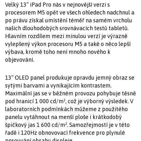
Velký 13“ iPad Pro nás v nejnovější verzi s
procesorem M5 opět ve všech ohledech nadchnul a
po právu získal umístění téměř na samém vrcholu
našich dlouhodobých srovnávacích testů tabletů.
Hlavním rozdílem mezi minulou verzí je výrazně
vylepšený výkon procesoru M5 a také o něco lepší
výbava, kromě toho není mnoho nového k
objevování.
13“ OLED panel produkuje opravdu jemný obraz se
sytými barvami a vynikajícím kontrastem.
Maximální jas se v běžném provozu pohybuje těsně
pod hranicí 1 000 cd/m², což je výborný výsledek. V
laboratorních podmínkách můžeme z použitého
panelu vytáhnout na menší ploše i krátkodobý
špičkový jas 1 600 cd/m². Samozřejmostí je v této
řadě i 120Hz obnovovací frekvence pro plynulé
posouvání obsahu displeje.