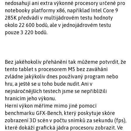
nedosahují ani extra výkonné procesory určené pro
notebooky platformy x86, například Intel Core 9
285K předvádí v multijádrovém testu hodnoty
okolo 22 600 bodů, ale v jednojádrovém testu
pouze 3 220 bodů.
Bez jakéhokoliv přehánění tak můžeme potvrdit, že
tento tablet s procesorem M5 bez zaváhání
zvládne jakýkoliv dnes používaný program nebo
hru, a ještě se u toho bude nudit. Ani v
nejnáročnějších testech jsme se nepřiblížili
hranicím jeho výkonu.
Herní výkon měříme mimo jiné pomocí
benchmarku GFX-Bench, který poskytuje skóre
zobrazení 3D scén v počtu snímků za sekundu (fps),
které dokáží grafická jádra procesoru zobrazit. Ve