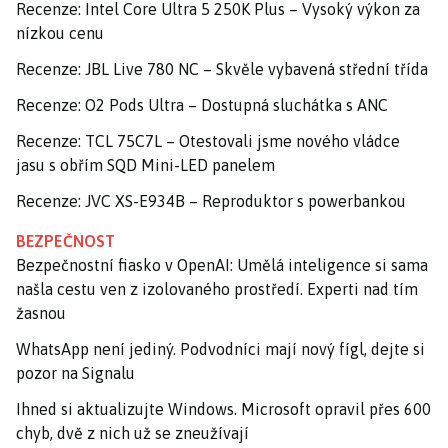
Recenze: Intel Core Ultra 5 250K Plus – Vysoký výkon za
nízkou cenu
Recenze: JBL Live 780 NC – Skvěle vybavená střední třída
Recenze: O2 Pods Ultra – Dostupná sluchátka s ANC
Recenze: TCL 75C7L – Otestovali jsme nového vládce
jasu s obřím SQD Mini-LED panelem
Recenze: JVC XS-E934B – Reproduktor s powerbankou
BEZPEČNOST
Bezpečnostní fiasko v OpenAI: Umělá inteligence si sama
našla cestu ven z izolovaného prostředí. Experti nad tím
žasnou
WhatsApp není jediný. Podvodníci mají nový fígl, dejte si
pozor na Signalu
Ihned si aktualizujte Windows. Microsoft opravil přes 600
chyb, dvě z nich už se zneužívají