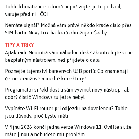
Tuhle klimatizaci si domů nepořizujte: je to podvod,
varuje před ní i ČOI
Nemáte signál? Možná vám právě někdo krade číslo přes
SIM kartu. Nový trik hackerů ohrožuje i Čechy
TIPY A TRIKY
Ajťák radí: Neumírá vám náhodou disk? Zkontrolujte si ho
bezplatným nástrojem, než přijdete o data
Poznejte tajemství barevných USB portů: Co znamenají
černé, oranžové a modré konektory?
Programátor si řekl dost a sám vyvinul nový nástroj. Tak
dobrý čistič Windows tu ještě nebyl
Vypínáte Wi-Fi router při odjezdu na dovolenou? Tohle
jsou důvody, proč byste měli
V říjnu 2026 končí jedna verze Windows 11. Ověřte si, že
máte jinou a nebudete mít problém