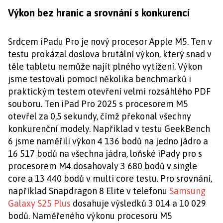
Výkon bez hranic a srovnání s konkurencí
Srdcem iPadu Pro je nový procesor Apple M5. Ten v
testu prokázal doslova brutální výkon, který snad v
těle tabletu nemůže najít plného vytížení. Výkon
jsme testovali pomocí několika benchmarků i
praktickým testem otevření velmi rozsáhlého PDF
souboru. Ten iPad Pro 2025 s procesorem M5
otevřel za 0,5 sekundy, čímž překonal všechny
konkurenční modely. Například v testu GeekBench
6 jsme naměřili výkon 4 136 bodů na jedno jádro a
16 517 bodů na všechna jádra, loňské iPady pro s
procesorem M4 dosahovaly 3 680 bodů v single
core a 13 440 bodů v multi core testu. Pro srovnání,
například Snapdragon 8 Elite v telefonu
Samsung
Galaxy S25 Plus
dosahuje výsledků 3 014 a 10 029
bodů. Naměřeného výkonu procesoru M5