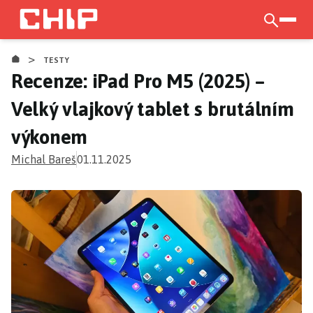
Přejít
k
otevří
hlavnímu
>
obsahu
TESTY
Recenze: iPad Pro M5 (2025) –
Velký vlajkový tablet s brutálním
výkonem
Michal Bareš
01.11.2025