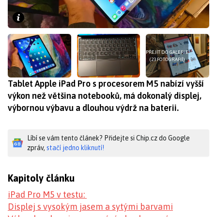
PŘEJÍT DO GALERIE
(23 FOTOGRAFIÍ)
Tablet Apple iPad Pro s procesorem M5 nabízí vyšší
výkon než většina notebooků, má dokonalý displej,
výbornou výbavu a dlouhou výdrž na baterii.
Líbí se vám tento článek? Přidejte si Chip.cz do Google
zpráv,
stačí jedno kliknutí!
Kapitoly článku
iPad Pro M5 v testu:
Displej s vysokým jasem a sytými barvami