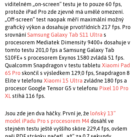
viditelném „on-screen“ testu je to pouze 60 fps,
protože iPad Pro zde zjevně má umělé omezení.
„Off-screen“ test naopak měří maximální možný
grafický výkon a dosahuje prvotřídních 217 fps. Pro
srovnání
Samsung Galaxy Tab S11 Ultra
s
procesorem Mediatek Dimensity 9400+ dosahuje v
tomto testu 201,0 fps a Samsung Galaxy Tab
S10FE+ s procesorem Exynos 1580 zvládá 51 fps.
Qualcomm Snapdragon v testu tabletu
Xiaomi Pad
6S Pro
skončil s výsledkem 129,0 fps, Snapdragon 8
Elite v telefonu
Xiaomi 15 Ultra
zvládne 180 fps a
procesor Google Tensor G5 v telefonu
Pixel 10 Pro
XL
stíhá 116 fps.
Jsou zde jen dva háčky. První je, že
loňský 13“
model iPadu Pro s procesorem M4
dosáhl ve
stejném testu ještě vyššího skóre 229,4 fps, ovšem
naši PDF stránku načetl „až“ za 0,7 sekundy.