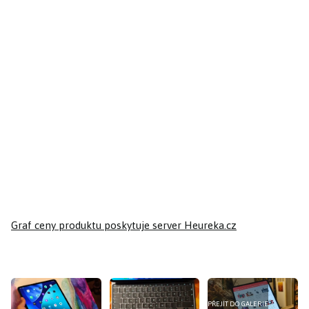
Graf ceny produktu
poskytuje server Heureka.cz
PŘEJÍT DO GALERIE