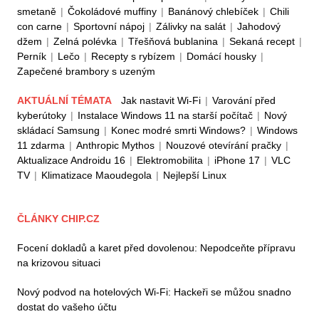
smetaně
|
Čokoládové muffiny
|
Banánový chlebíček
|
Chili
con carne
|
Sportovní nápoj
|
Zálivky na salát
|
Jahodový
džem
|
Zelná polévka
|
Třešňová bublanina
|
Sekaná recept
|
Perník
|
Lečo
|
Recepty s rybízem
|
Domácí housky
|
Zapečené brambory s uzeným
AKTUÁLNÍ TÉMATA
Jak nastavit Wi-Fi
|
Varování před
kyberútoky
|
Instalace Windows 11 na starší počítač
|
Nový
skládací Samsung
|
Konec modré smrti Windows?
|
Windows
11 zdarma
|
Anthropic Mythos
|
Nouzové otevírání pračky
|
Aktualizace Androidu 16
|
Elektromobilita
|
iPhone 17
|
VLC
TV
|
Klimatizace Maoudegola
|
Nejlepší Linux
ČLÁNKY CHIP.CZ
Focení dokladů a karet před dovolenou: Nepodceňte přípravu
na krizovou situaci
Nový podvod na hotelových Wi-Fi: Hackeři se můžou snadno
dostat do vašeho účtu