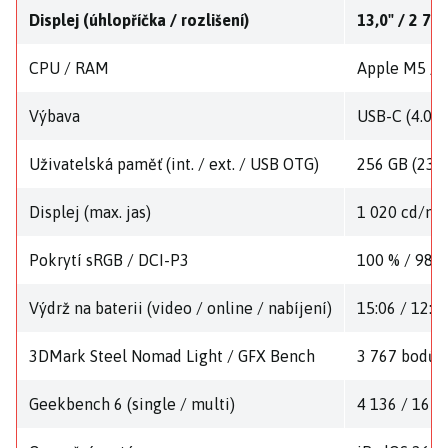
Displej (úhlopříčka / rozlišení)
13,0" / 2 75
CPU / RAM
Apple M5 / 
Výbava
USB-C (4.0),
Uživatelská paměť (int. / ext. / USB OTG)
256 GB (238,
Displej (max. jas)
1 020 cd/m2
Pokrytí sRGB / DCI-P3
100 % / 98,8
Výdrž na baterii (video / online / nabíjení)
15:06 / 12:08
3DMark Steel Nomad Light / GFX Bench
3 767 bodů (2
Geekbench 6 (single / multi)
4 136 / 16 5