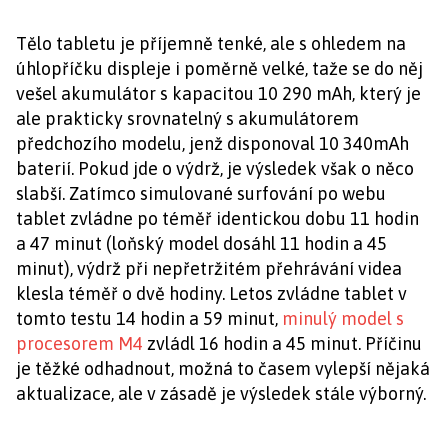
Tělo tabletu je příjemně tenké, ale s ohledem na
úhlopříčku displeje i poměrně velké, taže se do něj
vešel akumulátor s kapacitou 10 290 mAh, který je
ale prakticky srovnatelný s akumulátorem
předchozího modelu, jenž disponoval 10 340mAh
baterií. Pokud jde o výdrž, je výsledek však o něco
slabší. Zatímco simulované surfování po webu
tablet zvládne po téměř identickou dobu 11 hodin
a 47 minut (loňský model dosáhl 11 hodin a 45
minut), výdrž při nepřetržitém přehrávání videa
klesla téměř o dvě hodiny. Letos zvládne tablet v
tomto testu 14 hodin a 59 minut,
minulý model s
procesorem M4
zvládl 16 hodin a 45 minut. Příčinu
je těžké odhadnout, možná to časem vylepší nějaká
aktualizace, ale v zásadě je výsledek stále výborný.