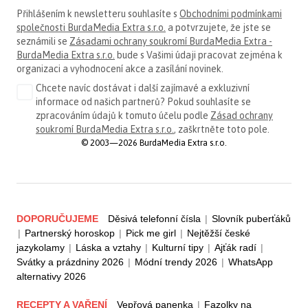
Přihlášením k newsletteru souhlasíte s
Obchodními podmínkami
společnosti BurdaMedia Extra s.r.o.
a potvrzujete, že jste se
seznámili se
Zásadami ochrany soukromí BurdaMedia Extra -
BurdaMedia Extra s.r.o.
bude s Vašimi údaji pracovat zejména k
organizaci a vyhodnocení akce a zasílání novinek.
Chcete navíc dostávat i další zajímavé a exkluzivní
informace od našich partnerů? Pokud souhlasíte se
zpracováním údajů k tomuto účelu podle
Zásad ochrany
soukromí BurdaMedia Extra s.r.o.
, zaškrtněte toto pole.
© 2003—2026 BurdaMedia Extra s.r.o.
DOPORUČUJEME
Děsivá telefonní čísla
|
Slovník puberťáků
|
Partnerský horoskop
|
Pick me girl
|
Nejtěžší české
jazykolamy
|
Láska a vztahy
|
Kulturní tipy
|
Ajťák radí
|
Svátky a prázdniny 2026
|
Módní trendy 2026
|
WhatsApp
alternativy 2026
RECEPTY A VAŘENÍ
Vepřová panenka
|
Fazolky na