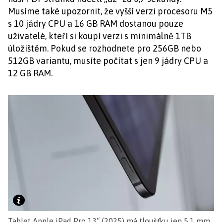
Musíme také upozornit, že vyšší verzi procesoru M5
s 10 jádry CPU a 16 GB RAM dostanou pouze
uživatelé, kteří si koupí verzi s minimálně 1TB
úložištěm. Pokud se rozhodnete pro 256GB nebo
512GB variantu, musíte počítat s jen 9 jádry CPU a
12 GB RAM.
Tablet Apple iPad Pro 13“ (2025) má tloušťku jen 5,1 mm