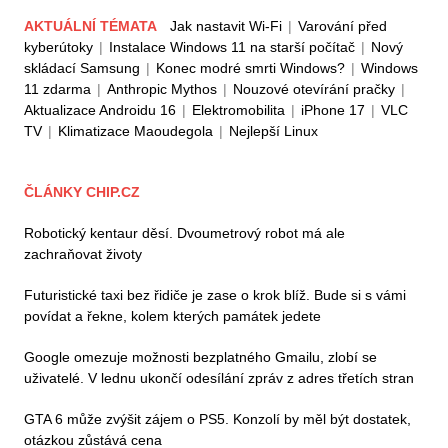
AKTUÁLNÍ TÉMATA
Jak nastavit Wi-Fi
|
Varování před
kyberútoky
|
Instalace Windows 11 na starší počítač
|
Nový
skládací Samsung
|
Konec modré smrti Windows?
|
Windows
11 zdarma
|
Anthropic Mythos
|
Nouzové otevírání pračky
|
Aktualizace Androidu 16
|
Elektromobilita
|
iPhone 17
|
VLC
TV
|
Klimatizace Maoudegola
|
Nejlepší Linux
ČLÁNKY CHIP.CZ
Robotický kentaur děsí. Dvoumetrový robot má ale
zachraňovat životy
Futuristické taxi bez řidiče je zase o krok blíž. Bude si s vámi
povídat a řekne, kolem kterých památek jedete
Google omezuje možnosti bezplatného Gmailu, zlobí se
uživatelé. V lednu ukončí odesílání zpráv z adres třetích stran
GTA 6 může zvýšit zájem o PS5. Konzolí by měl být dostatek,
otázkou zůstává cena