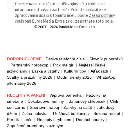
Chcete navíc dostávat i další zajímavé a exkluzivní
informace od našich partnerů? Pokud souhlasíte se
zpracováním údajů k tomuto účelu podle
Zásad ochrany
soukromí BurdaMedia Extra s.r.o.
, zaškrtněte toto pole.
© 2003—2026 BurdaMedia Extra s.r.o.
DOPORUČUJEME
Děsivá telefonní čísla
|
Slovník puberťáků
|
Partnerský horoskop
|
Pick me girl
|
Nejtěžší české
jazykolamy
|
Láska a vztahy
|
Kulturní tipy
|
Ajťák radí
|
Svátky a prázdniny 2026
|
Módní trendy 2026
|
WhatsApp
alternativy 2026
RECEPTY A VAŘENÍ
Vepřová panenka
|
Fazolky na
smetaně
|
Čokoládové muffiny
|
Banánový chlebíček
|
Chili
con carne
|
Sportovní nápoj
|
Zálivky na salát
|
Jahodový
džem
|
Zelná polévka
|
Třešňová bublanina
|
Sekaná recept
|
Perník
|
Lečo
|
Recepty s rybízem
|
Domácí housky
|
Zapečené brambory s uzeným