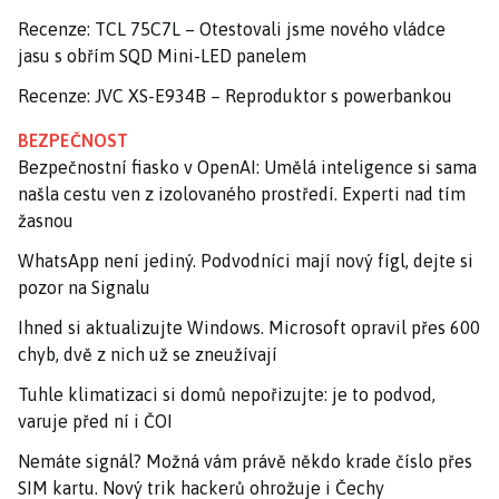
Recenze: TCL 75C7L – Otestovali jsme nového vládce
jasu s obřím SQD Mini-LED panelem
Recenze: JVC XS-E934B – Reproduktor s powerbankou
BEZPEČNOST
Bezpečnostní fiasko v OpenAI: Umělá inteligence si sama
našla cestu ven z izolovaného prostředí. Experti nad tím
žasnou
WhatsApp není jediný. Podvodníci mají nový fígl, dejte si
pozor na Signalu
Ihned si aktualizujte Windows. Microsoft opravil přes 600
chyb, dvě z nich už se zneužívají
Tuhle klimatizaci si domů nepořizujte: je to podvod,
varuje před ní i ČOI
Nemáte signál? Možná vám právě někdo krade číslo přes
SIM kartu. Nový trik hackerů ohrožuje i Čechy