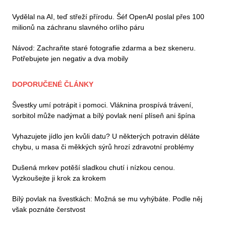
Vydělal na AI, teď střeží přírodu. Šéf OpenAI poslal přes 100
milionů na záchranu slavného orlího páru
Návod: Zachraňte staré fotografie zdarma a bez skeneru.
Potřebujete jen negativ a dva mobily
DOPORUČENÉ ČLÁNKY
Švestky umí potrápit i pomoci. Vláknina prospívá trávení,
sorbitol může nadýmat a bílý povlak není plíseň ani špína
Vyhazujete jídlo jen kvůli datu? U některých potravin děláte
chybu, u masa či měkkých sýrů hrozí zdravotní problémy
Dušená mrkev potěší sladkou chutí i nízkou cenou.
Vyzkoušejte ji krok za krokem
Bílý povlak na švestkách: Možná se mu vyhýbáte. Podle něj
však poznáte čerstvost