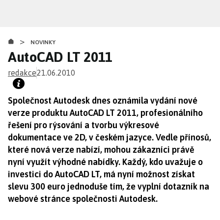
Přejít
k
hlavnímu
>
obsahu
NOVINKY
AutoCAD LT 2011
redakce
21.06.2010
Společnost Autodesk dnes oznámila vydání nové
verze produktu AutoCAD LT 2011, profesionálního
řešení pro rýsování a tvorbu výkresové
dokumentace ve 2D, v českém jazyce. Vedle přínosů,
které nová verze nabízí, mohou zákazníci právě
nyní využít výhodné nabídky. Každý, kdo uvažuje o
investici do AutoCAD LT, má nyní možnost získat
slevu 300 euro jednoduše tím, že vyplní dotazník na
webové stránce společnosti Autodesk.