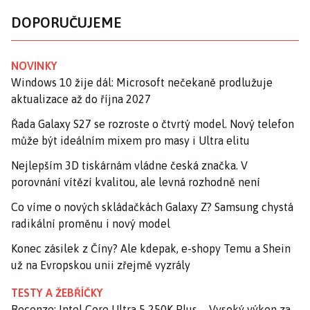
DOPORUČUJEME
NOVINKY
Windows 10 žije dál: Microsoft nečekaně prodlužuje
aktualizace až do října 2027
Řada Galaxy S27 se rozroste o čtvrtý model. Nový telefon
může být ideálním mixem pro masy i Ultra elitu
Nejlepším 3D tiskárnám vládne česká značka. V
porovnání vítězí kvalitou, ale levná rozhodně není
Co víme o nových skládačkách Galaxy Z? Samsung chystá
radikální proměnu i nový model
Konec zásilek z Číny? Ale kdepak, e-shopy Temu a Shein
už na Evropskou unii zřejmě vyzrály
TESTY A ŽEBŘÍČKY
Recenze: Intel Core Ultra 5 250K Plus – Vysoký výkon za