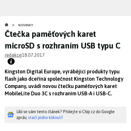
Přejít
k
hlavnímu
>
obsahu
NOVINKY
Čtečka paměťových karet
microSD s rozhraním USB typu C
redakce
18.07.2017
Kingston Digital Europe, vyrábějící produkty typu
flash jako dceřiná společnost Kingston Technology
Company, uvádí novou čtečku paměťových karet
MobileLite Duo 3C s rozhraním USB-A i USB-C.
Líbí se vám tento článek? Přidejte si Chip.cz do Google
zpráv,
stačí jedno kliknutí!