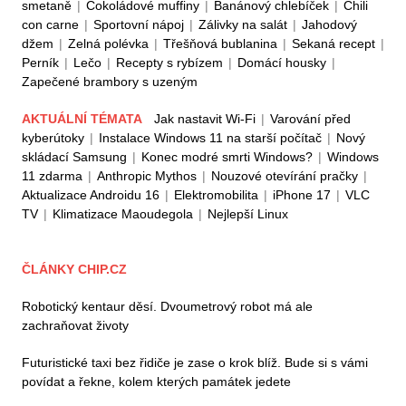
smetaně
|
Čokoládové muffiny
|
Banánový chlebíček
|
Chili
con carne
|
Sportovní nápoj
|
Zálivky na salát
|
Jahodový
džem
|
Zelná polévka
|
Třešňová bublanina
|
Sekaná recept
|
Perník
|
Lečo
|
Recepty s rybízem
|
Domácí housky
|
Zapečené brambory s uzeným
AKTUÁLNÍ TÉMATA
Jak nastavit Wi-Fi
|
Varování před
kyberútoky
|
Instalace Windows 11 na starší počítač
|
Nový
skládací Samsung
|
Konec modré smrti Windows?
|
Windows
11 zdarma
|
Anthropic Mythos
|
Nouzové otevírání pračky
|
Aktualizace Androidu 16
|
Elektromobilita
|
iPhone 17
|
VLC
TV
|
Klimatizace Maoudegola
|
Nejlepší Linux
ČLÁNKY CHIP.CZ
Robotický kentaur děsí. Dvoumetrový robot má ale
zachraňovat životy
Futuristické taxi bez řidiče je zase o krok blíž. Bude si s vámi
povídat a řekne, kolem kterých památek jedete