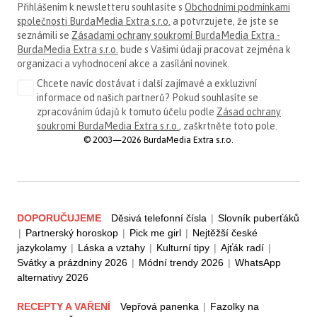
Přihlášením k newsletteru souhlasíte s
Obchodními podmínkami
společnosti BurdaMedia Extra s.r.o.
a potvrzujete, že jste se
seznámili se
Zásadami ochrany soukromí BurdaMedia Extra -
BurdaMedia Extra s.r.o.
bude s Vašimi údaji pracovat zejména k
organizaci a vyhodnocení akce a zasílání novinek.
Chcete navíc dostávat i další zajímavé a exkluzivní
informace od našich partnerů? Pokud souhlasíte se
zpracováním údajů k tomuto účelu podle
Zásad ochrany
soukromí BurdaMedia Extra s.r.o.
, zaškrtněte toto pole.
© 2003—2026 BurdaMedia Extra s.r.o.
DOPORUČUJEME
Děsivá telefonní čísla
|
Slovník puberťáků
|
Partnerský horoskop
|
Pick me girl
|
Nejtěžší české
jazykolamy
|
Láska a vztahy
|
Kulturní tipy
|
Ajťák radí
|
Svátky a prázdniny 2026
|
Módní trendy 2026
|
WhatsApp
alternativy 2026
RECEPTY A VAŘENÍ
Vepřová panenka
|
Fazolky na