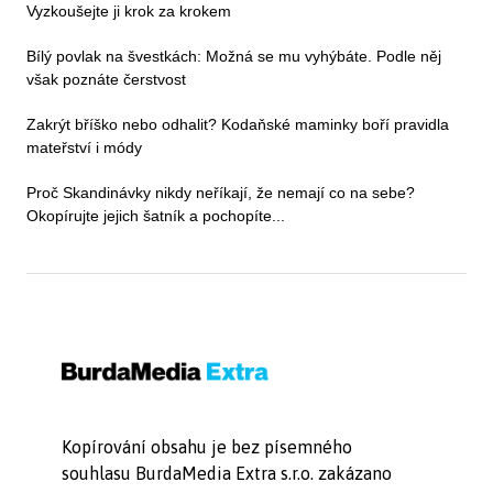
Vyzkoušejte ji krok za krokem
Bílý povlak na švestkách: Možná se mu vyhýbáte. Podle něj
však poznáte čerstvost
Zakrýt bříško nebo odhalit? Kodaňské maminky boří pravidla
mateřství i módy
Proč Skandinávky nikdy neříkají, že nemají co na sebe?
Okopírujte jejich šatník a pochopíte...
Kopírování obsahu je bez písemného
souhlasu BurdaMedia Extra s.r.o. zakázano