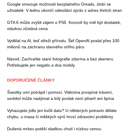
Google omezuje možnosti bezplatného Gmailu, zlobí se
uživatelé. V lednu ukončí odesílání zpráv z adres třetích stran
GTA 6 může zvýšit zájem o PS5. Konzolí by měl být dostatek,
otázkou zůstává cena
Vydělal na AI, teď střeží přírodu. Šéf OpenAI poslal přes 100
milionů na záchranu slavného orlího páru
Návod: Zachraňte staré fotografie zdarma a bez skeneru.
Potřebujete jen negativ a dva mobily
DOPORUČENÉ ČLÁNKY
Švestky umí potrápit i pomoci. Vláknina prospívá trávení,
sorbitol může nadýmat a bílý povlak není plíseň ani špína
Vyhazujete jídlo jen kvůli datu? U některých potravin děláte
chybu, u masa či měkkých sýrů hrozí zdravotní problémy
Dušená mrkev potěší sladkou chutí i nízkou cenou.