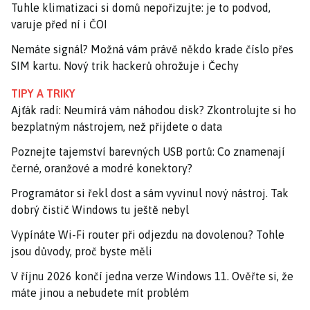
Tuhle klimatizaci si domů nepořizujte: je to podvod,
varuje před ní i ČOI
Nemáte signál? Možná vám právě někdo krade číslo přes
SIM kartu. Nový trik hackerů ohrožuje i Čechy
TIPY A TRIKY
Ajťák radí: Neumírá vám náhodou disk? Zkontrolujte si ho
bezplatným nástrojem, než přijdete o data
Poznejte tajemství barevných USB portů: Co znamenají
černé, oranžové a modré konektory?
Programátor si řekl dost a sám vyvinul nový nástroj. Tak
dobrý čistič Windows tu ještě nebyl
Vypínáte Wi-Fi router při odjezdu na dovolenou? Tohle
jsou důvody, proč byste měli
V říjnu 2026 končí jedna verze Windows 11. Ověřte si, že
máte jinou a nebudete mít problém