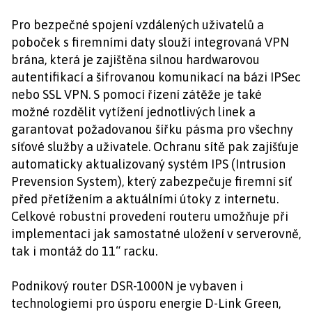
Pro bezpečné spojení vzdálených uživatelů a
poboček s firemními daty slouží integrovaná VPN
brána, která je zajištěna silnou hardwarovou
autentifikací a šifrovanou komunikací na bázi IPSec
nebo SSL VPN. S pomocí řízení zátěže je také
možné rozdělit vytížení jednotlivých linek a
garantovat požadovanou šířku pásma pro všechny
síťové služby a uživatele. Ochranu sítě pak zajišťuje
automaticky aktualizovaný systém IPS (Intrusion
Prevension System), který zabezpečuje firemní síť
před přetížením a aktuálními útoky z internetu.
Celkové robustní provedení routeru umožňuje při
implementaci jak samostatné uložení v serverovně,
tak i montáž do 11“ racku.
Podnikový router DSR-1000N je vybaven i
technologiemi pro úsporu energie D-Link Green,