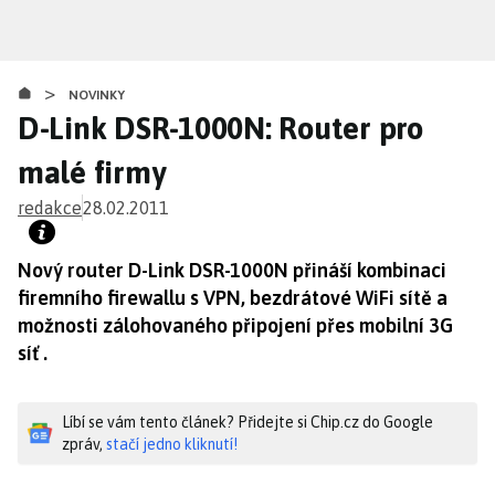
Přejít
k
hlavnímu
>
obsahu
NOVINKY
D-Link DSR-1000N: Router pro
malé firmy
redakce
28.02.2011
Nový router D-Link DSR-1000N přináší kombinaci
firemního firewallu s VPN, bezdrátové WiFi sítě a
možnosti zálohovaného připojení přes mobilní 3G
síť .
Líbí se vám tento článek? Přidejte si Chip.cz do Google
zpráv,
stačí jedno kliknutí!