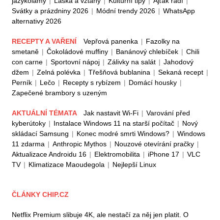
jazykolamy
|
Láska a vztahy
|
Kulturní tipy
|
Ajťák radí
|
Svátky a prázdniny 2026
|
Módní trendy 2026
|
WhatsApp
alternativy 2026
RECEPTY A VAŘENÍ
Vepřová panenka
|
Fazolky na
smetaně
|
Čokoládové muffiny
|
Banánový chlebíček
|
Chili
con carne
|
Sportovní nápoj
|
Zálivky na salát
|
Jahodový
džem
|
Zelná polévka
|
Třešňová bublanina
|
Sekaná recept
|
Perník
|
Lečo
|
Recepty s rybízem
|
Domácí housky
|
Zapečené brambory s uzeným
AKTUÁLNÍ TÉMATA
Jak nastavit Wi-Fi
|
Varování před
kyberútoky
|
Instalace Windows 11 na starší počítač
|
Nový
skládací Samsung
|
Konec modré smrti Windows?
|
Windows
11 zdarma
|
Anthropic Mythos
|
Nouzové otevírání pračky
|
Aktualizace Androidu 16
|
Elektromobilita
|
iPhone 17
|
VLC
TV
|
Klimatizace Maoudegola
|
Nejlepší Linux
ČLÁNKY CHIP.CZ
Netflix Premium slibuje 4K, ale nestačí za něj jen platit. O