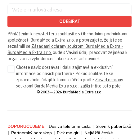
ODEBÍRAT
Přihlášením k newsletteru souhlasíte s
Obchodními podmínkami
společnosti BurdaMedia Extra s.r.o.
a potvrzujete, že jste se
seznámili se
Zásadami ochrany soukromí BurdaMedia Extra -
BurdaMedia Extra s.r.o.
bude s Vašimi údaji pracovat zejména k
organizaci a vyhodnocení akce a zasílání novinek.
Chcete navíc dostávat i další zajímavé a exkluzivní
informace od našich partnerů? Pokud souhlasíte se
zpracováním údajů k tomuto účelu podle
Zásad ochrany
soukromí BurdaMedia Extra s.r.o.
, zaškrtněte toto pole.
© 2003—2026 BurdaMedia Extra s.r.o.
DOPORUČUJEME
Děsivá telefonní čísla
|
Slovník puberťáků
|
Partnerský horoskop
|
Pick me girl
|
Nejtěžší české