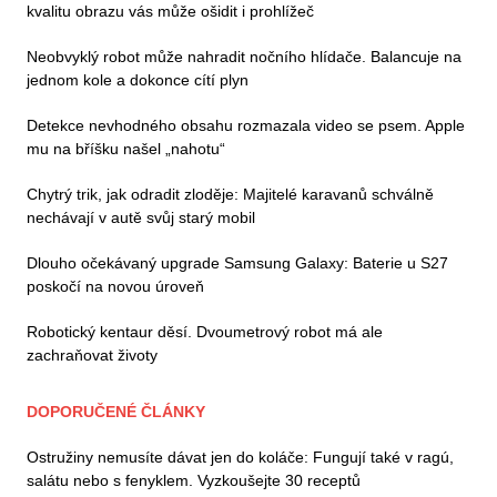
kvalitu obrazu vás může ošidit i prohlížeč
Neobvyklý robot může nahradit nočního hlídače. Balancuje na
jednom kole a dokonce cítí plyn
Detekce nevhodného obsahu rozmazala video se psem. Apple
mu na bříšku našel „nahotu“
Chytrý trik, jak odradit zloděje: Majitelé karavanů schválně
nechávají v autě svůj starý mobil
Dlouho očekávaný upgrade Samsung Galaxy: Baterie u S27
poskočí na novou úroveň
Robotický kentaur děsí. Dvoumetrový robot má ale
zachraňovat životy
DOPORUČENÉ ČLÁNKY
Ostružiny nemusíte dávat jen do koláče: Fungují také v ragú,
salátu nebo s fenyklem. Vyzkoušejte 30 receptů