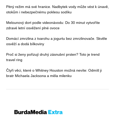
Pitný režim má své hranice. Nadbytek vody může vést k únavě,
otokům i nebezpečnému poklesu sodíku
Melounový dort podle videonávodu: Do 30 minut vytvoříte
zdravé letní osvěžení plné ovoce
Domácí zmrzlina z tvarohu a jogurtu bez zmrzlinovače. Skvěle
osvěží a dodá bílkoviny
Proč si ženy pořizují druhý zásnubní prsten? Toto je trend
travel ring
Čtyři věci, které o Whitney Houston možná nevíte: Odmítl ji
bratr Michaela Jacksona a měla milenku