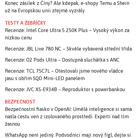
Konec zásilek z Číny? Ale kdepak, e-shopy Temu a Shein
už na Evropskou unii zřejmě vyzrály
TESTY A ŽEBŘÍČKY
Recenze: Intel Core Ultra 5 250K Plus – Vysoký výkon za
nízkou cenu
Recenze: JBL Live 780 NC – Skvěle vybavená střední třída
Recenze: O2 Pods Ultra – Dostupná sluchátka s ANC
Recenze: TCL 75C7L – Otestovali jsme nového vládce
jasu s obřím SQD Mini-LED panelem
Recenze: JVC XS-E934B – Reproduktor s powerbankou
BEZPEČNOST
Bezpečnostní fiasko v OpenAI: Umělá inteligence si sama
našla cestu ven z izolovaného prostředí. Experti nad tím
žasnou
WhatsApp není jediný. Podvodníci mají nový fígl, dejte si