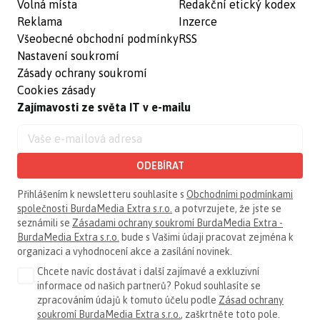
Volná místa
Redakční etický kodex
Reklama
Inzerce
Všeobecné obchodní podmínky
RSS
Nastavení soukromí
Zásady ochrany soukromí
Cookies zásady
Zajímavosti ze světa IT v e-mailu
ODEBÍRAT
Přihlášením k newsletteru souhlasíte s
Obchodními podmínkami
společnosti BurdaMedia Extra s.r.o.
a potvrzujete, že jste se
seznámili se
Zásadami ochrany soukromí BurdaMedia Extra -
BurdaMedia Extra s.r.o.
bude s Vašimi údaji pracovat zejména k
organizaci a vyhodnocení akce a zasílání novinek.
Chcete navíc dostávat i další zajímavé a exkluzivní
informace od našich partnerů? Pokud souhlasíte se
zpracováním údajů k tomuto účelu podle
Zásad ochrany
soukromí BurdaMedia Extra s.r.o.
, zaškrtněte toto pole.