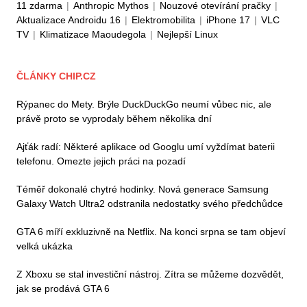
11 zdarma
|
Anthropic Mythos
|
Nouzové otevírání pračky
|
Aktualizace Androidu 16
|
Elektromobilita
|
iPhone 17
|
VLC
TV
|
Klimatizace Maoudegola
|
Nejlepší Linux
ČLÁNKY CHIP.CZ
Rýpanec do Mety. Brýle DuckDuckGo neumí vůbec nic, ale
právě proto se vyprodaly během několika dní
Ajťák radí: Některé aplikace od Googlu umí vyždímat baterii
telefonu. Omezte jejich práci na pozadí
Téměř dokonalé chytré hodinky. Nová generace Samsung
Galaxy Watch Ultra2 odstranila nedostatky svého předchůdce
GTA 6 míří exkluzivně na Netflix. Na konci srpna se tam objeví
velká ukázka
Z Xboxu se stal investiční nástroj. Zítra se můžeme dozvědět,
jak se prodává GTA 6