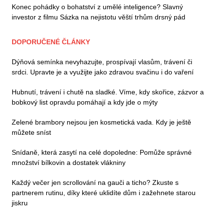
Konec pohádky o bohatství z umělé inteligence? Slavný
investor z filmu Sázka na nejistotu věští trhům drsný pád
DOPORUČENÉ ČLÁNKY
Dýňová semínka nevyhazujte, prospívají vlasům, trávení či
srdci. Upravte je a využijte jako zdravou svačinu i do vaření
Hubnutí, trávení i chutě na sladké. Víme, kdy skořice, zázvor a
bobkový list opravdu pomáhají a kdy jde o mýty
Zelené brambory nejsou jen kosmetická vada. Kdy je ještě
můžete sníst
Snídaně, která zasytí na celé dopoledne: Pomůže správné
množství bílkovin a dostatek vlákniny
Každý večer jen scrollování na gauči a ticho? Zkuste s
partnerem rutinu, díky které uklidíte dům i zažehnete starou
jiskru