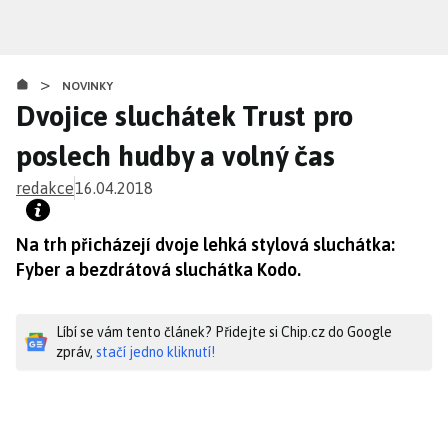
Přejít
k
hlavnímu
>
obsahu
NOVINKY
Dvojice sluchátek Trust pro
poslech hudby a volný čas
redakce
16.04.2018
Na trh přicházejí dvoje lehká stylová sluchátka:
Fyber a bezdrátová sluchátka Kodo.
Líbí se vám tento článek? Přidejte si Chip.cz do Google
zpráv,
stačí jedno kliknutí!