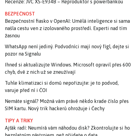
Recenze: JVC XS-E934B – Reproduktor s powerbankou
BEZPEČNOST
Bezpečnostní fiasko v OpenAI: Umělá inteligence si sama
našla cestu ven z izolovaného prostředí. Experti nad tím
žasnou
WhatsApp není jediný. Podvodníci mají nový fígl, dejte si
pozor na Signalu
Ihned si aktualizujte Windows. Microsoft opravil přes 600
chyb, dvě z nich už se zneužívají
Tuhle klimatizaci si domů nepořizujte: je to podvod,
varuje před ní i ČOI
Nemáte signál? Možná vám právě někdo krade číslo přes
SIM kartu. Nový trik hackerů ohrožuje i Čechy
TIPY A TRIKY
Ajťák radí: Neumírá vám náhodou disk? Zkontrolujte si ho
bezplatným nástrojem, než přijdete o data