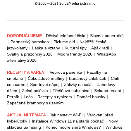
© 2003—2026 BurdaMedia Extra s.r.o.
DOPORUČUJEME
Děsivá telefonní čísla
|
Slovník puberťáků
|
Partnerský horoskop
|
Pick me girl
|
Nejtěžší české
jazykolamy
|
Láska a vztahy
|
Kulturní tipy
|
Ajťák radí
|
Svátky a prázdniny 2026
|
Módní trendy 2026
|
WhatsApp
alternativy 2026
RECEPTY A VAŘENÍ
Vepřová panenka
|
Fazolky na
smetaně
|
Čokoládové muffiny
|
Banánový chlebíček
|
Chili
con carne
|
Sportovní nápoj
|
Zálivky na salát
|
Jahodový
džem
|
Zelná polévka
|
Třešňová bublanina
|
Sekaná recept
|
Perník
|
Lečo
|
Recepty s rybízem
|
Domácí housky
|
Zapečené brambory s uzeným
AKTUÁLNÍ TÉMATA
Jak nastavit Wi-Fi
|
Varování před
kyberútoky
|
Instalace Windows 11 na starší počítač
|
Nový
skládací Samsung
|
Konec modré smrti Windows?
|
Windows