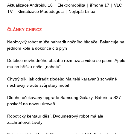
Aktualizace Androidu 16
|
Elektromobilita
|
iPhone 17
|
VLC
TV
|
Klimatizace Maoudegola
|
Nejlepší Linux
ČLÁNKY CHIP.CZ
Neobvyklý robot může nahradit nočního hlídače. Balancuje na
jednom kole a dokonce cítí plyn
Detekce nevhodného obsahu rozmazala video se psem. Apple
mu na bříšku našel „nahotu“
Chytrý trik, jak odradit zloděje: Majitelé karavanů schválně
nechávají v autě svůj starý mobil
Dlouho očekávaný upgrade Samsung Galaxy: Baterie u S27
poskočí na novou úroveň
Robotický kentaur děsí. Dvoumetrový robot má ale
zachraňovat životy