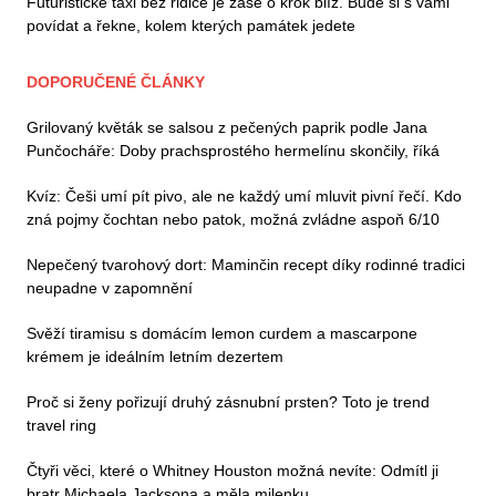
Futuristické taxi bez řidiče je zase o krok blíž. Bude si s vámi
povídat a řekne, kolem kterých památek jedete
DOPORUČENÉ ČLÁNKY
Grilovaný květák se salsou z pečených paprik podle Jana
Punčocháře: Doby prachsprostého hermelínu skončily, říká
Kvíz: Češi umí pít pivo, ale ne každý umí mluvit pivní řečí. Kdo
zná pojmy čochtan nebo patok, možná zvládne aspoň 6/10
Nepečený tvarohový dort: Maminčin recept díky rodinné tradici
neupadne v zapomnění
Svěží tiramisu s domácím lemon curdem a mascarpone
krémem je ideálním letním dezertem
Proč si ženy pořizují druhý zásnubní prsten? Toto je trend
travel ring
Čtyři věci, které o Whitney Houston možná nevíte: Odmítl ji
bratr Michaela Jacksona a měla milenku