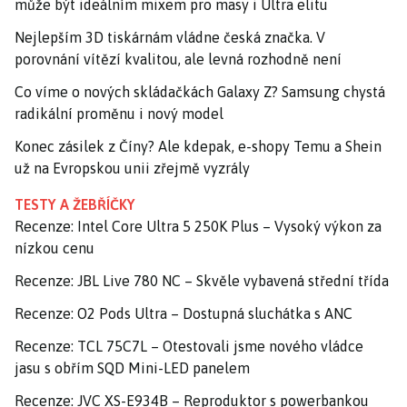
může být ideálním mixem pro masy i Ultra elitu
Nejlepším 3D tiskárnám vládne česká značka. V
porovnání vítězí kvalitou, ale levná rozhodně není
Co víme o nových skládačkách Galaxy Z? Samsung chystá
radikální proměnu i nový model
Konec zásilek z Číny? Ale kdepak, e-shopy Temu a Shein
už na Evropskou unii zřejmě vyzrály
TESTY A ŽEBŘÍČKY
Recenze: Intel Core Ultra 5 250K Plus – Vysoký výkon za
nízkou cenu
Recenze: JBL Live 780 NC – Skvěle vybavená střední třída
Recenze: O2 Pods Ultra – Dostupná sluchátka s ANC
Recenze: TCL 75C7L – Otestovali jsme nového vládce
jasu s obřím SQD Mini-LED panelem
Recenze: JVC XS-E934B – Reproduktor s powerbankou