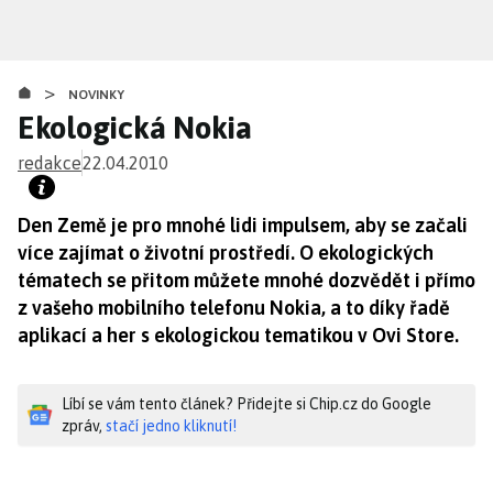
Přejít
k
hlavnímu
>
obsahu
NOVINKY
Ekologická Nokia
redakce
22.04.2010
Den Země je pro mnohé lidi impulsem, aby se začali
více zajímat o životní prostředí. O ekologických
tématech se přitom můžete mnohé dozvědět i přímo
z vašeho mobilního telefonu Nokia, a to díky řadě
aplikací a her s ekologickou tematikou v Ovi Store.
Líbí se vám tento článek? Přidejte si Chip.cz do Google
zpráv,
stačí jedno kliknutí!