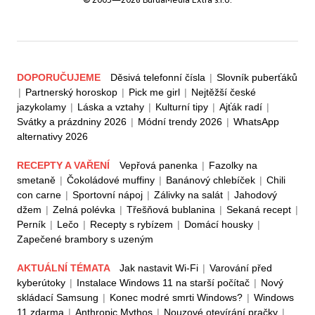
DOPORUČUJEME
Děsivá telefonní čísla
|
Slovník puberťáků
|
Partnerský horoskop
|
Pick me girl
|
Nejtěžší české
jazykolamy
|
Láska a vztahy
|
Kulturní tipy
|
Ajťák radí
|
Svátky a prázdniny 2026
|
Módní trendy 2026
|
WhatsApp
alternativy 2026
RECEPTY A VAŘENÍ
Vepřová panenka
|
Fazolky na
smetaně
|
Čokoládové muffiny
|
Banánový chlebíček
|
Chili
con carne
|
Sportovní nápoj
|
Zálivky na salát
|
Jahodový
džem
|
Zelná polévka
|
Třešňová bublanina
|
Sekaná recept
|
Perník
|
Lečo
|
Recepty s rybízem
|
Domácí housky
|
Zapečené brambory s uzeným
AKTUÁLNÍ TÉMATA
Jak nastavit Wi-Fi
|
Varování před
kyberútoky
|
Instalace Windows 11 na starší počítač
|
Nový
skládací Samsung
|
Konec modré smrti Windows?
|
Windows
11 zdarma
|
Anthropic Mythos
|
Nouzové otevírání pračky
|