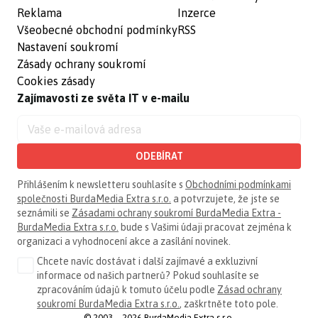
Reklama
Inzerce
Všeobecné obchodní podmínky
RSS
Nastavení soukromí
Zásady ochrany soukromí
Cookies zásady
Zajímavosti ze světa IT v e-mailu
ODEBÍRAT
Přihlášením k newsletteru souhlasíte s
Obchodními podmínkami
společnosti BurdaMedia Extra s.r.o.
a potvrzujete, že jste se
seznámili se
Zásadami ochrany soukromí BurdaMedia Extra -
BurdaMedia Extra s.r.o.
bude s Vašimi údaji pracovat zejména k
organizaci a vyhodnocení akce a zasílání novinek.
Chcete navíc dostávat i další zajímavé a exkluzivní
informace od našich partnerů? Pokud souhlasíte se
zpracováním údajů k tomuto účelu podle
Zásad ochrany
soukromí BurdaMedia Extra s.r.o.
, zaškrtněte toto pole.
© 2003—2026 BurdaMedia Extra s.r.o.