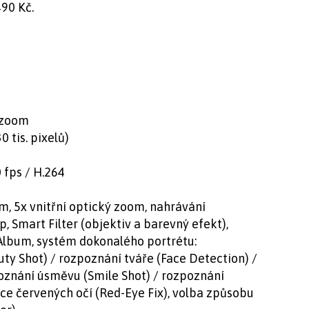
90 Kč.
ý zoom
0 tis. pixelů)
 fps / H.264
m, 5x vnitřní optický zoom, nahrávání
 Smart Filter (objektiv a barevný efekt),
 Album, systém dokonalého portrétu:
ty Shot) / rozpoznání tváře (Face Detection) /
zpoznání úsměvu (Smile Shot) / rozpoznání
kce červených očí (Red-Eye Fix), volba způsobu