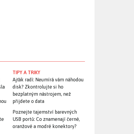
TIPY A TRIKY
:
Ajťák radí: Neumírá vám náhodou
šla
disk? Zkontrolujte si ho
bezplatným nástrojem, než
snou
přijdete o data
Poznejte tajemství barevných
te
USB portů: Co znamenají černé,
oranžové a modré konektory?