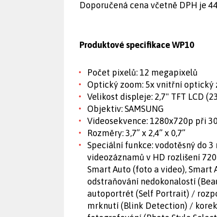
Doporučená cena včetně DPH je 44
Produktové specifikace WP10
Počet pixelů: 12 megapixelů
Optický zoom: 5x vnitřní optick
Velikost displeje: 2,7" TFT LCD (23
Objektiv: SAMSUNG
Videosekvence: 1280x720p při 30
Rozměry: 3,7” x 2,4” x 0,7”
Speciální funkce: vodotěsný do 3 
videozáznamů v HD rozlišení 720p,
Smart Auto (foto a video), Smart
odstraňování nedokonalostí (Beau
autoportrét (Self Portrait) / ro
mrknutí (Blink Detection) / kore