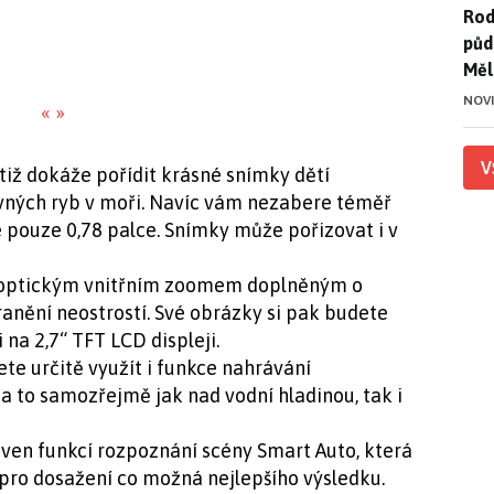
Rod
Rod
půd
Měl
NOV
«
»
V
ž dokáže pořídit krásné snímky dětí
evných ryb v moři. Navíc vám nezabere téměř
je pouze 0,78 palce. Snímky může pořizovat i v
5x optickým vnitřním zoomem doplněným o
tranění neostrostí. Své obrázky si pak budete
na 2,7“ TFT LCD displeji.
te určitě využít i funkce nahrávání
a to samozřejmě jak nad vodní hladinou, tak i
ven funkcí rozpoznání scény Smart Auto, která
í pro dosažení co možná nejlepšího výsledku.