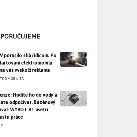
PORUČUJEME
 porušilo slib řidičům. Po nastartování elektromobilu iX3 na 
 porušilo slib řidičům. Po
tartování elektromobilu
 na vás vyskočí reklama
KTROMOBILITA
enze: Hodíte ho do vody a můžete odpočívat. Bazénový vysava
enze: Hodíte ho do vody a
ete odpočívat. Bazénový
avač WYBOT B1 ušetří
ustu práce
TY