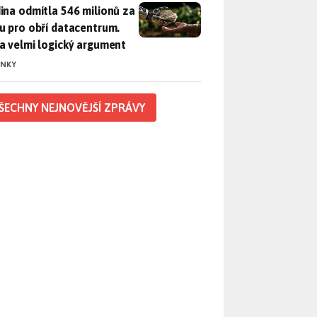
ina odmítla 546 milionů za půdu pro obří datacentrum. Měla 
ina odmítla 546 milionů za
u pro obří datacentrum.
a velmi logický argument
INKY
ŠECHNY NEJNOVĚJŠÍ ZPRÁVY