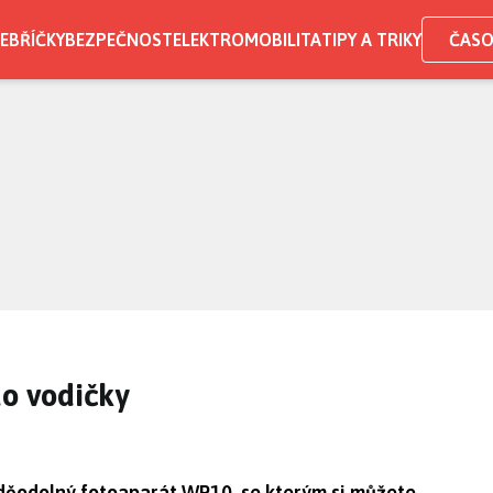
EBŘÍČKY
BEZPEČNOST
ELEKTROMOBILITA
TIPY A TRIKY
ČASO
do vodičky
ěodolný fotoaparát WP10, se kterým si můžete