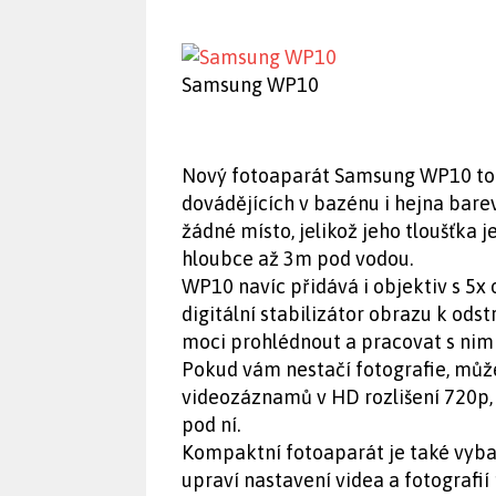
Samsung WP10
Nový fotoaparát Samsung WP10 toti
dovádějících v bazénu i hejna bar
žádné místo, jelikož jeho tloušťka 
hloubce až 3m pod vodou.
WP10 navíc přidává i objektiv s 
digitální stabilizátor obrazu k ods
moci prohlédnout a pracovat s nimi 
Pokud vám nestačí fotografie, může
videozáznamů v HD rozlišení 720p, 
pod ní.
Kompaktní fotoaparát je také vyba
upraví nastavení videa a fotografi