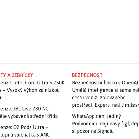
TY A ŽEBŘÍČKY
BEZPEČNOST
enze: Intel Core Ultra 5 250K
Bezpečnostní fiasko v OpenAI
s – Vysoký výkon za nízkou
Umělá inteligence si sama na
nu
cestu ven z izolovaného
prostředí. Experti nad tím ža
enze: JBL Live 780 NC –
ěle vybavená střední třída
WhatsApp není jediný.
Podvodníci mají nový fígl, dej
enze: O2 Pods Ultra –
si pozor na Signalu
tupná sluchátka s ANC