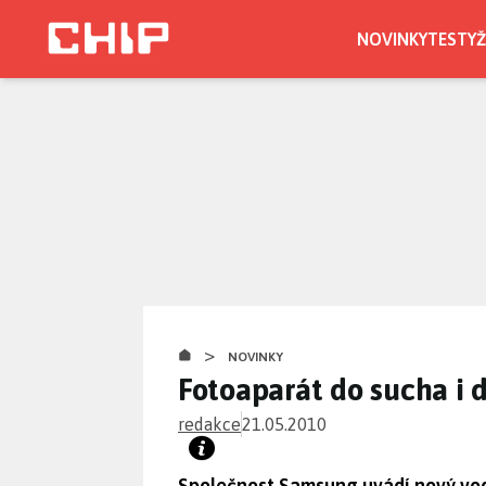
Přejít
k
NOVINKY
TESTY
Ž
hlavnímu
obsahu
>
NOVINKY
Fotoaparát do sucha i 
redakce
21.05.2010
Společnost Samsung uvádí nový vod