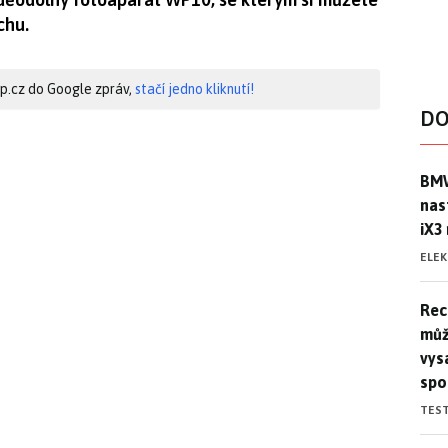
chu.
hip.cz do Google zpráv,
stačí jedno kliknutí!
DO
BMW
BMW
nas
iX3
ELE
Rec
Rec
můž
vys
spo
TES