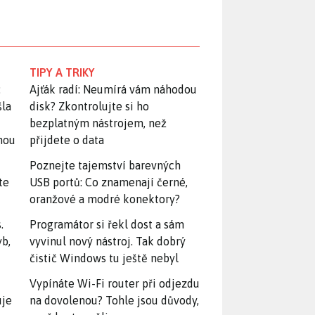
TIPY A TRIKY
:
Ajťák radí: Neumírá vám náhodou
šla
disk? Zkontrolujte si ho
bezplatným nástrojem, než
snou
přijdete o data
Poznejte tajemství barevných
te
USB portů: Co znamenají černé,
oranžové a modré konektory?
.
Programátor si řekl dost a sám
yb,
vyvinul nový nástroj. Tak dobrý
čistič Windows tu ještě nebyl
Vypínáte Wi-Fi router při odjezdu
uje
na dovolenou? Tohle jsou důvody,