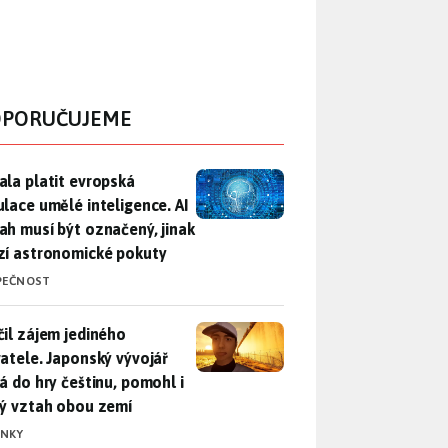
PORUČUJEME
ala platit evropská regulace umělé inteligence. AI obsah musí
ala platit evropská
ulace umělé inteligence. AI
ah musí být označený, jinak
zí astronomické pokuty
PEČNOST
il zájem jediného uživatele. Japonský vývojář přidá do hry češ
čil zájem jediného
vatele. Japonský vývojář
dá do hry češtinu, pomohl i
lý vztah obou zemí
INKY