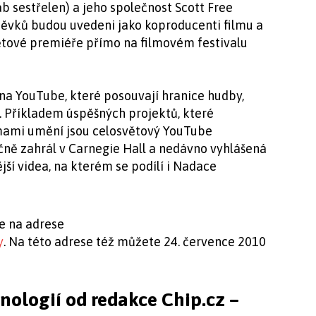
áb sestřelen) a jeho společnost Scott Free
spěvků budou uvedeni jako koproducenti filmu a
ětové premiéře přímo na filmovém festivalu
t na YouTube, které posouvají hranice hudby,
. Příkladem úspěšných projektů, které
ormami umění jsou celosvětový YouTube
ečně zahrál v Carnegie Hall a nedávno vyhlášená
ší videa, na kterém se podílí i Nadace
te na adrese
y
. Na této adrese též můžete 24. července 2010
hnologií od redakce Chip.cz –