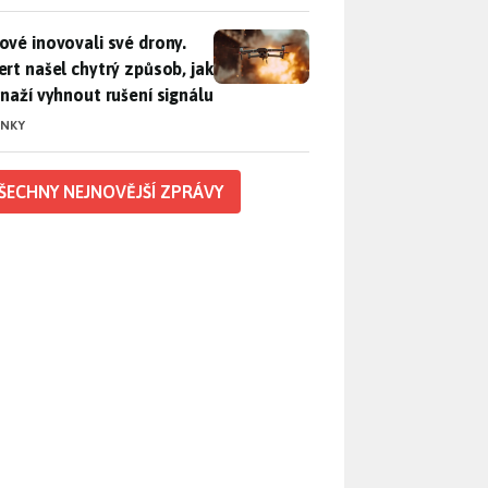
vé inovovali své drony. Expert našel chytrý způsob, jak se sna
ové inovovali své drony.
ert našel chytrý způsob, jak
snaží vyhnout rušení signálu
INKY
ŠECHNY NEJNOVĚJŠÍ ZPRÁVY