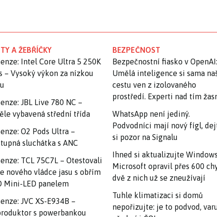
TY A ŽEBŘÍČKY
BEZPEČNOST
enze: Intel Core Ultra 5 250K
Bezpečnostní fiasko v OpenAI
s – Vysoký výkon za nízkou
Umělá inteligence si sama na
nu
cestu ven z izolovaného
prostředí. Experti nad tím ža
enze: JBL Live 780 NC –
ěle vybavená střední třída
WhatsApp není jediný.
Podvodníci mají nový fígl, dej
enze: O2 Pods Ultra –
si pozor na Signalu
tupná sluchátka s ANC
Ihned si aktualizujte Windows
enze: TCL 75C7L – Otestovali
Microsoft opravil přes 600 ch
e nového vládce jasu s obřím
dvě z nich už se zneužívají
 Mini-LED panelem
Tuhle klimatizaci si domů
enze: JVC XS-E934B –
nepořizujte: je to podvod, var
roduktor s powerbankou