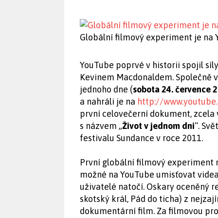
Globální filmový experiment je na
YouTube poprvé v historii spojil síl
Kevinem Macdonaldem. Společně vyz
jednoho dne (
sobota 24. července 
a nahráli je na
http://www.youtube
první celovečerní dokument, zcela 
s názvem „
Život v jednom dni
“. Sv
festivalu Sundance v roce 2011.
První globální filmový experiment
možné na YouTube umisťovat videa
uživatelé natočí. Oskary oceněný r
skotský král, Pád do ticha) z nejza
dokumentární film. Za filmovou pr