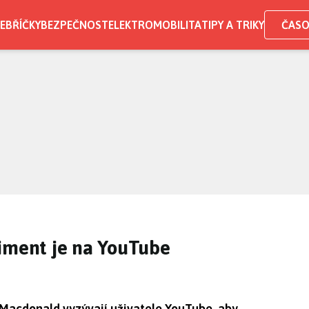
EBŘÍČKY
BEZPEČNOST
ELEKTROMOBILITA
TIPY A TRIKY
ČASO
riment je na YouTube
in Macdonald vyzývají uživatele YouTube, aby