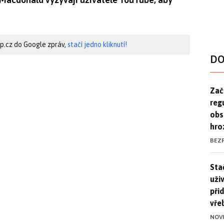
hip.cz do Google zpráv,
stačí jedno kliknutí!
DO
Zač
Zač
reg
obs
hro
BEZ
Stač
Sta
uži
při
vře
NOV