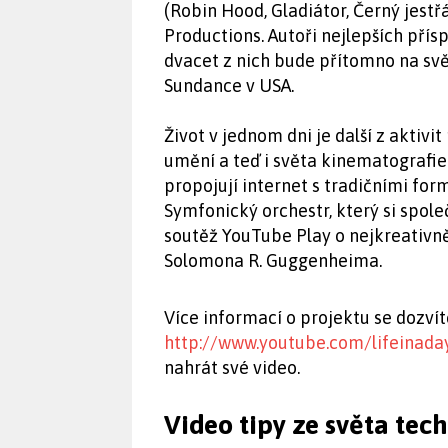
(Robin Hood, Gladiátor, Černý jestř
Productions. Autoři nejlepších pří
dvacet z nich bude přítomno na sv
Sundance v USA.
Život v jednom dni je další z aktivi
umění a teď i světa kinematografie
propojují internet s tradičními f
Symfonický orchestr, který si spol
soutěž YouTube Play o nejkreativněj
Solomona R. Guggenheima.
Více informací o projektu se dozví
http://www.youtube.com/lifeinada
nahrát své video.
Video tipy ze světa tec