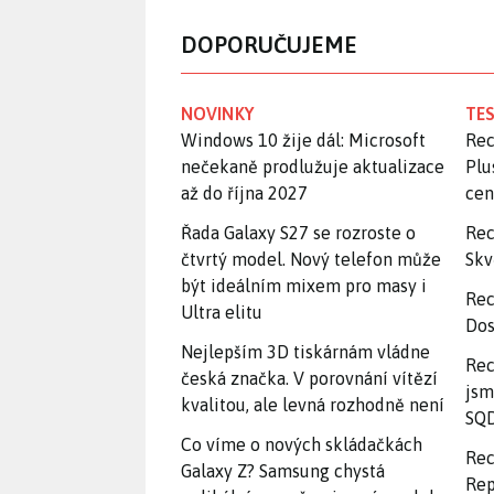
DOPORUČUJEME
NOVINKY
TES
Windows 10 žije dál: Microsoft
Rec
nečekaně prodlužuje aktualizace
Plu
až do října 2027
ce
Řada Galaxy S27 se rozroste o
Rec
čtvrtý model. Nový telefon může
Skv
být ideálním mixem pro masy i
Rec
Ultra elitu
Dos
Nejlepším 3D tiskárnám vládne
Rec
česká značka. V porovnání vítězí
jsm
kvalitou, ale levná rozhodně není
SQD
Co víme o nových skládačkách
Rec
Galaxy Z? Samsung chystá
Rep