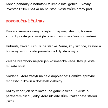
Konec pohádky o bohatství z umělé inteligence? Slavný
investor z filmu Sázka na nejistotu věští trhům drsný pád
DOPORUČENÉ ČLÁNKY
Dýňová semínka nevyhazujte, prospívají vlasům, trávení či
srdci. Upravte je a využijte jako zdravou svačinu i do vaření
Hubnutí, trávení i chutě na sladké. Víme, kdy skořice, zázvor a
bobkový list opravdu pomáhají a kdy jde o mýty
Zelené brambory nejsou jen kosmetická vada. Kdy je ještě
můžete sníst
Snídaně, která zasytí na celé dopoledne: Pomůže správné
množství bílkovin a dostatek vlákniny
Každý večer jen scrollování na gauči a ticho? Zkuste s
partnerem rutinu, díky které uklidíte dům i zažehnete starou
jiskru