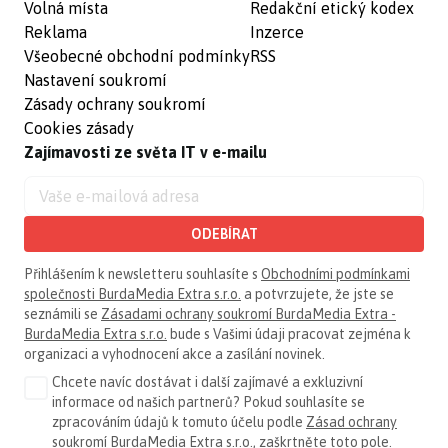
Volná místa
Redakční etický kodex
Reklama
Inzerce
Všeobecné obchodní podmínky
RSS
Nastavení soukromí
Zásady ochrany soukromí
Cookies zásady
Zajímavosti ze světa IT v e-mailu
ODEBÍRAT
Přihlášením k newsletteru souhlasíte s
Obchodními podmínkami
společnosti BurdaMedia Extra s.r.o.
a potvrzujete, že jste se
seznámili se
Zásadami ochrany soukromí BurdaMedia Extra -
BurdaMedia Extra s.r.o.
bude s Vašimi údaji pracovat zejména k
organizaci a vyhodnocení akce a zasílání novinek.
Chcete navíc dostávat i další zajímavé a exkluzivní
informace od našich partnerů? Pokud souhlasíte se
zpracováním údajů k tomuto účelu podle
Zásad ochrany
soukromí BurdaMedia Extra s.r.o.
, zaškrtněte toto pole.