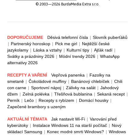
© 2003—2026 BurdaMedia Extra s.r.o.
DOPORUČUJEME
Děsivá telefonní čísla
|
Slovník puberťáků
|
Partnerský horoskop
|
Pick me girl
|
Nejtěžší české
jazykolamy
|
Láska a vztahy
|
Kulturní tipy
|
Ajťák radí
|
Svátky a prázdniny 2026
|
Módní trendy 2026
|
WhatsApp
alternativy 2026
RECEPTY A VAŘENÍ
Vepřová panenka
|
Fazolky na
smetaně
|
Čokoládové muffiny
|
Banánový chlebíček
|
Chili
con carne
|
Sportovní nápoj
|
Zálivky na salát
|
Jahodový
džem
|
Zelná polévka
|
Třešňová bublanina
|
Sekaná recept
|
Perník
|
Lečo
|
Recepty s rybízem
|
Domácí housky
|
Zapečené brambory s uzeným
AKTUÁLNÍ TÉMATA
Jak nastavit Wi-Fi
|
Varování před
kyberútoky
|
Instalace Windows 11 na starší počítač
|
Nový
skládací Samsung
|
Konec modré smrti Windows?
|
Windows