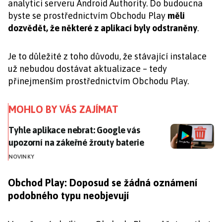
analytici serveru Android Authority. Do budoucna
byste se prostřednictvím Obchodu Play
měli
dozvědět, že některé z aplikací byly odstraněny
.
Je to důležité z toho důvodu, že stávající instalace
už nebudou dostávat aktualizace – tedy
přinejmenším prostřednictvím Obchodu Play.
MOHLO BY VÁS ZAJÍMAT
Tyhle aplikace nebrat: Google vás upozorní na zákeřn
Tyhle aplikace nebrat: Google vás
upozorní na zákeřné žrouty baterie
NOVINKY
Obchod Play: Doposud se žádná oznámení
podobného typu neobjevují