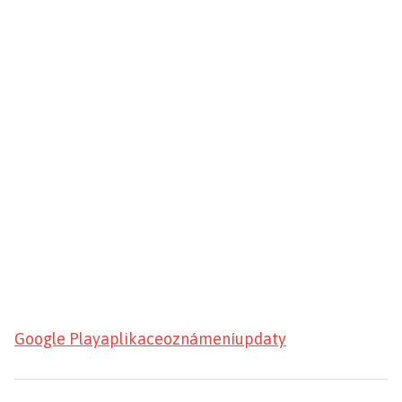
Google Play
aplikace
oznámení
updaty