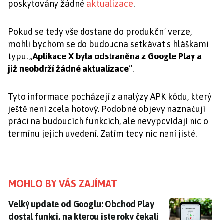
poskytovány žádné
aktualizace
.
Pokud se tedy vše dostane do produkční verze,
mohli bychom se do budoucna setkávat s hláškami
typu: „
Aplikace X byla odstraněna z Google Play a
již neobdrží žádné aktualizace
“.
Tyto informace pocházejí z analýzy APK kódu, který
ještě není zcela hotový. Podobné objevy naznačují
práci na budoucích funkcích, ale nevypovídají nic o
termínu jejich uvedení. Zatím tedy nic není jisté.
MOHLO BY VÁS ZAJÍMAT
Velký update od Googlu: Obchod Play dostal funkci, na
Velký update od Googlu: Obchod Play
dostal funkci, na kterou jste roky čekali