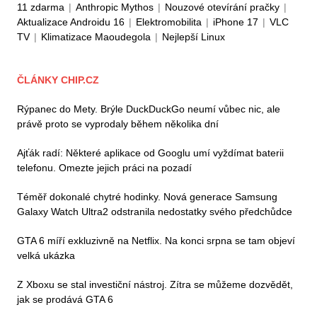
11 zdarma
|
Anthropic Mythos
|
Nouzové otevírání pračky
|
Aktualizace Androidu 16
|
Elektromobilita
|
iPhone 17
|
VLC
TV
|
Klimatizace Maoudegola
|
Nejlepší Linux
ČLÁNKY CHIP.CZ
Rýpanec do Mety. Brýle DuckDuckGo neumí vůbec nic, ale
právě proto se vyprodaly během několika dní
Ajťák radí: Některé aplikace od Googlu umí vyždímat baterii
telefonu. Omezte jejich práci na pozadí
Téměř dokonalé chytré hodinky. Nová generace Samsung
Galaxy Watch Ultra2 odstranila nedostatky svého předchůdce
GTA 6 míří exkluzivně na Netflix. Na konci srpna se tam objeví
velká ukázka
Z Xboxu se stal investiční nástroj. Zítra se můžeme dozvědět,
jak se prodává GTA 6