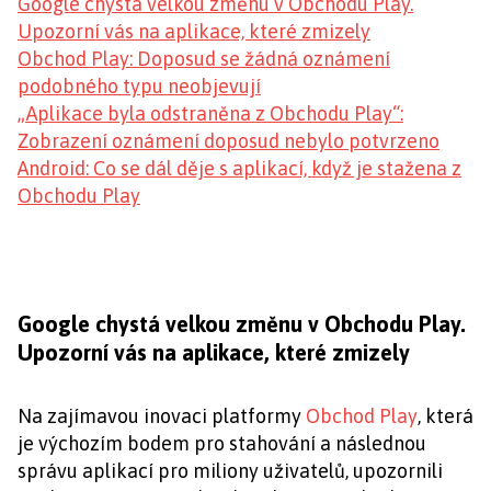
Google chystá velkou změnu v Obchodu Play.
Upozorní vás na aplikace, které zmizely
Obchod Play: Doposud se žádná oznámení
podobného typu neobjevují
„Aplikace byla odstraněna z Obchodu Play“:
Zobrazení oznámení doposud nebylo potvrzeno
Android: Co se dál děje s aplikací, když je stažena z
Obchodu Play
Google chystá velkou změnu v Obchodu Play.
Upozorní vás na aplikace, které zmizely
Na zajímavou inovaci platformy
Obchod Play
, která
je výchozím bodem pro stahování a následnou
správu aplikací pro miliony uživatelů, upozornili