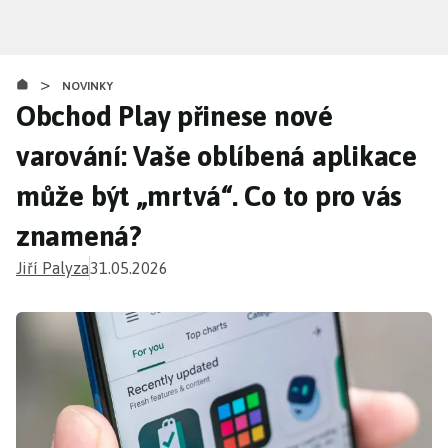
Přejít
k
hlavnímu
>
obsahu
NOVINKY
Obchod Play přinese nové
varování: Vaše oblíbená aplikace
může být „mrtvá“. Co to pro vás
znamená?
Jiří Palyza
31.05.2026