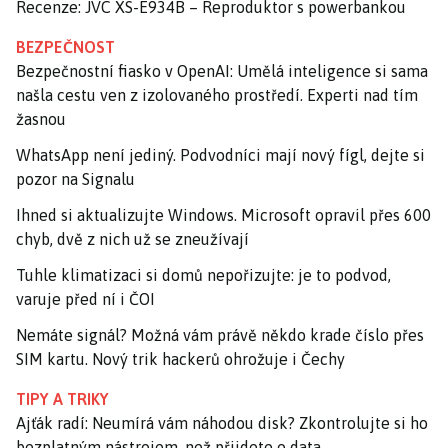
Recenze: JVC XS-E934B – Reproduktor s powerbankou
BEZPEČNOST
Bezpečnostní fiasko v OpenAI: Umělá inteligence si sama
našla cestu ven z izolovaného prostředí. Experti nad tím
žasnou
WhatsApp není jediný. Podvodníci mají nový fígl, dejte si
pozor na Signalu
Ihned si aktualizujte Windows. Microsoft opravil přes 600
chyb, dvě z nich už se zneužívají
Tuhle klimatizaci si domů nepořizujte: je to podvod,
varuje před ní i ČOI
Nemáte signál? Možná vám právě někdo krade číslo přes
SIM kartu. Nový trik hackerů ohrožuje i Čechy
TIPY A TRIKY
Ajťák radí: Neumírá vám náhodou disk? Zkontrolujte si ho
bezplatným nástrojem, než přijdete o data