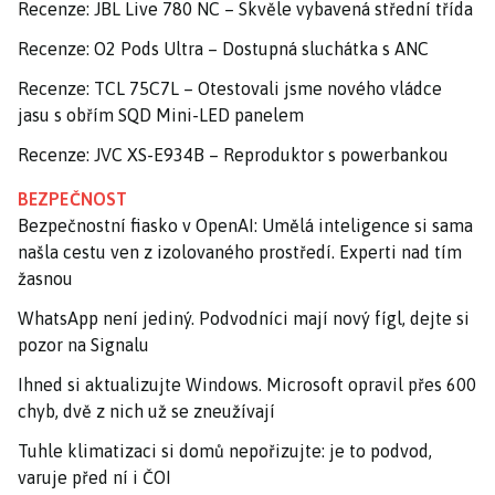
Recenze: JBL Live 780 NC – Skvěle vybavená střední třída
Recenze: O2 Pods Ultra – Dostupná sluchátka s ANC
Recenze: TCL 75C7L – Otestovali jsme nového vládce
jasu s obřím SQD Mini-LED panelem
Recenze: JVC XS-E934B – Reproduktor s powerbankou
BEZPEČNOST
Bezpečnostní fiasko v OpenAI: Umělá inteligence si sama
našla cestu ven z izolovaného prostředí. Experti nad tím
žasnou
WhatsApp není jediný. Podvodníci mají nový fígl, dejte si
pozor na Signalu
Ihned si aktualizujte Windows. Microsoft opravil přes 600
chyb, dvě z nich už se zneužívají
Tuhle klimatizaci si domů nepořizujte: je to podvod,
varuje před ní i ČOI