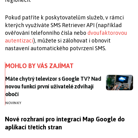
Pokud patříte k poskytovatelům služeb, v rámci
kterých využíváte SMS Retriever API (například
ověřování telefonního čísla nebo
dvoufaktorovou
autentizaci
), můžete si zálohovat i obnovit
nastavení automatického potvrzení SMS.
MOHLO BY VÁS ZAJÍMAT
Máte chytrý televizor s Google TV? Nad novou funkcí p
Máte chytrý televizor s Google TV? Nad
novou funkcí první uživatelé zdvihají
obočí
NOVINKY
Nové rozhraní pro integraci Map Google do
aplikací třetích stran