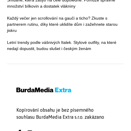
Snídaně, která zasytí na celé dopoledne: Pomůže správné
množství bílkovin a dostatek vlákniny
Každý večer jen scrollování na gauči a ticho? Zkuste s
partnerem rutinu, díky které uklidíte dům i zažehnete starou
jiskru
Letní trendy podle vášnivých Italek. Stylové outfity, na které
nedají dopustit, budou slušet i českým ženám
Kopírování obsahu je bez písemného
souhlasu BurdaMedia Extra s.r.o. zakázano