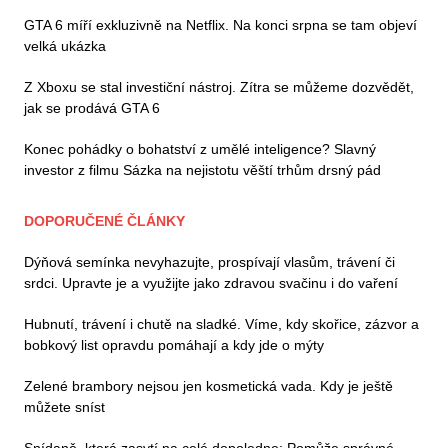
GTA 6 míří exkluzivně na Netflix. Na konci srpna se tam objeví
velká ukázka
Z Xboxu se stal investiční nástroj. Zítra se můžeme dozvědět,
jak se prodává GTA 6
Konec pohádky o bohatství z umělé inteligence? Slavný
investor z filmu Sázka na nejistotu věští trhům drsný pád
DOPORUČENÉ ČLÁNKY
Dýňová semínka nevyhazujte, prospívají vlasům, trávení či
srdci. Upravte je a využijte jako zdravou svačinu i do vaření
Hubnutí, trávení i chutě na sladké. Víme, kdy skořice, zázvor a
bobkový list opravdu pomáhají a kdy jde o mýty
Zelené brambory nejsou jen kosmetická vada. Kdy je ještě
můžete sníst