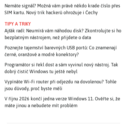
Nemáte signál? Možná vám právě někdo krade číslo přes
SIM kartu. Nový trik hackerů ohrožuje i Čechy
TIPY A TRIKY
Ajťák radí: Neumírá vám náhodou disk? Zkontrolujte si ho
bezplatným nástrojem, než přijdete o data
Poznejte tajemství barevných USB portů: Co znamenají
černé, oranžové a modré konektory?
Programátor si řekl dost a sám vyvinul nový nástroj. Tak
dobrý čistič Windows tu ještě nebyl
Vypínáte Wi-Fi router při odjezdu na dovolenou? Tohle
jsou důvody, proč byste měli
V říjnu 2026 končí jedna verze Windows 11. Ověřte si, že
máte jinou a nebudete mít problém