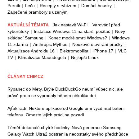
Perník
|
Lečo
|
Recepty s rybízem
|
Domácí housky
|
Zapečené brambory s uzeným
AKTUÁLNÍ TÉMATA
Jak nastavit Wi-Fi
|
Varování před
kyberútoky
|
Instalace Windows 11 na starší počítač
|
Nový
skládací Samsung
|
Konec modré smrti Windows?
|
Windows
11 zdarma
|
Anthropic Mythos
|
Nouzové otevírání pračky
|
Aktualizace Androidu 16
|
Elektromobilita
|
iPhone 17
|
VLC
TV
|
Klimatizace Maoudegola
|
Nejlepší Linux
ČLÁNKY CHIP.CZ
Rýpanec do Mety. Brýle DuckDuckGo neumí vůbec nic, ale
právě proto se vyprodaly během několika dní
Ajťák radí: Některé aplikace od Googlu umí vyždímat baterii
telefonu. Omezte jejich práci na pozadí
Téměř dokonalé chytré hodinky. Nová generace Samsung
Galaxy Watch Ultra2 odstranila nedostatky svého předchůdce