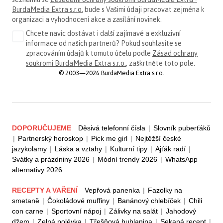
BurdaMedia Extra s.r.o.
bude s Vašimi údaji pracovat zejména k
organizaci a vyhodnocení akce a zasílání novinek.
Chcete navíc dostávat i další zajímavé a exkluzivní
informace od našich partnerů? Pokud souhlasíte se
zpracováním údajů k tomuto účelu podle
Zásad ochrany
soukromí BurdaMedia Extra s.r.o.
, zaškrtněte toto pole.
© 2003—2026 BurdaMedia Extra s.r.o.
DOPORUČUJEME
Děsivá telefonní čísla
|
Slovník puberťáků
|
Partnerský horoskop
|
Pick me girl
|
Nejtěžší české
jazykolamy
|
Láska a vztahy
|
Kulturní tipy
|
Ajťák radí
|
Svátky a prázdniny 2026
|
Módní trendy 2026
|
WhatsApp
alternativy 2026
RECEPTY A VAŘENÍ
Vepřová panenka
|
Fazolky na
smetaně
|
Čokoládové muffiny
|
Banánový chlebíček
|
Chili
con carne
|
Sportovní nápoj
|
Zálivky na salát
|
Jahodový
džem
|
Zelná polévka
|
Třešňová bublanina
|
Sekaná recept
|