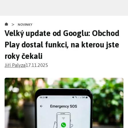
Přejít
k
hlavnímu
>
obsahu
NOVINKY
Velký update od Googlu: Obchod
Play dostal funkci, na kterou jste
roky čekali
Jiří Palyza
17.11.2025