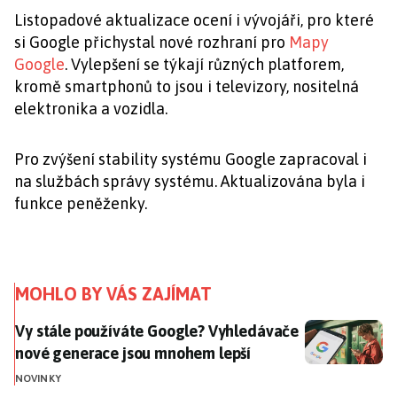
Listopadové aktualizace ocení i vývojáři, pro které
si Google přichystal nové rozhraní pro
Mapy
Google
. Vylepšení se týkají různých platforem,
kromě smartphonů to jsou i televizory, nositelná
elektronika a vozidla.
Pro zvýšení stability systému Google zapracoval i
na službách správy systému. Aktualizována byla i
funkce peněženky.
MOHLO BY VÁS ZAJÍMAT
Vy stále používáte Google? Vyhledávače nové genera
Vy stále používáte Google? Vyhledávače
nové generace jsou mnohem lepší
NOVINKY