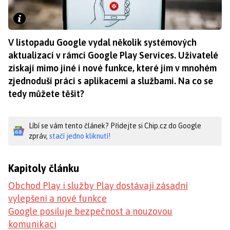
V listopadu Google vydal několik systémových
aktualizací v rámci Google Play Services. Uživatelé
získají mimo jiné i nové funkce, které jim v mnohém
zjednoduší práci s aplikacemi a službami. Na co se
tedy můžete těšit?
Líbí se vám tento článek? Přidejte si Chip.cz do Google
zpráv,
stačí jedno kliknutí!
Kapitoly článku
Obchod Play i služby Play dostávají zásadní
vylepšení a nové funkce
Google posiluje bezpečnost a nouzovou
komunikaci