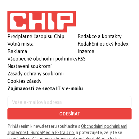
Předplatné časopisu Chip
Redakce a kontakty
Volná místa
Redakční etický kodex
Reklama
Inzerce
Všeobecné obchodní podmínky
RSS
Nastavení soukromí
Zásady ochrany soukromí
Cookies zásady
Zajímavosti ze světa IT v e-mailu
ODEBÍRAT
Přihlášením k newsletteru souhlasíte s
Obchodními podmínkami
společnosti BurdaMedia Extra s.r.o.
a potvrzujete, že jste se
seznámili se
Zásadami ochrany soukromí BurdaMedia Extra -