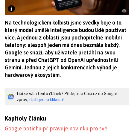
Na technologickém kolbišti jsme svědky boje o to,
který model umělé inteligence budou lidé používat
více. A jednou z oblastí jsou pochopitelně mobilní
telefony: alespoň jeden má dnes bezmála každý.
Google se snaží, aby uživatele přetáhl na svou
stranu a před ChatGPT od OpenAI upřednostnili
Gemini. Jednou z jejich konkurenčních výhod je
hardwarový ekosystém.
Líbí se vám tento článek? Přidejte si Chip.cz do Google
zpráv,
stačí jedno kliknutí!
Kapitoly článku
Google potichu připravuje novinku pro své