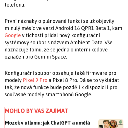
telefonu.
První náznaky o plánované funkci se už objevily
minulý měsíc ve verzi Android 16 QPR1 Beta 1, kam
Google
v tichosti přidal nový konfigurační
systémový soubor s názvem Ambient Data. Vše
naznačuje tomu, že se jedná o interní kódové
označen pro Gemini Space.
Konfigurační soubor obsahuje také firmware pro
modely
Pixel 9 Pro
a Pixel 8 Pro. Dá se to vykládat
tak, že nová funkce bude později k dispozici i pro
současné modely smartphonů Google.
MOHLO BY VÁS ZAJÍMAT
Mozek v útlumu: jak ChatGPT a umělá inteligence otu
Mozek v útlumu: jak ChatGPT a umělá