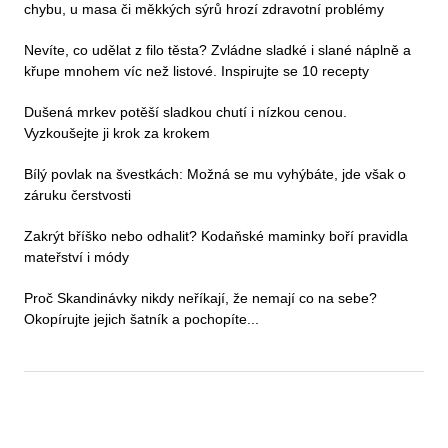
chybu, u masa či měkkých sýrů hrozí zdravotní problémy
Nevíte, co udělat z filo těsta? Zvládne sladké i slané náplně a
křupe mnohem víc než listové. Inspirujte se 10 recepty
Dušená mrkev potěší sladkou chutí i nízkou cenou.
Vyzkoušejte ji krok za krokem
Bílý povlak na švestkách: Možná se mu vyhýbáte, jde však o
záruku čerstvosti
Zakrýt bříško nebo odhalit? Kodaňské maminky boří pravidla
mateřství i módy
Proč Skandinávky nikdy neříkají, že nemají co na sebe?
Okopírujte jejich šatník a pochopíte...