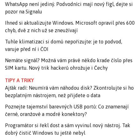
WhatsApp není jediný. Podvodníci mají nový fígl, dejte si
pozor na Signalu
Ihned si aktualizujte Windows. Microsoft opravil přes 600
chyb, dvě z nich už se zneužívají
Tuhle klimatizaci si domů nepořizujte: je to podvod,
varuje před ní i ČOI
Nemáte signál? Možná vám právě někdo krade číslo přes
SIM kartu. Nový trik hackerů ohrožuje i Čechy
TIPY A TRIKY
Ajťák radí: Neumírá vám náhodou disk? Zkontrolujte si ho
bezplatným nástrojem, než přijdete o data
Poznejte tajemství barevných USB portů: Co znamenají
černé, oranžové a modré konektory?
Programátor si řekl dost a sám vyvinul nový nástroj. Tak
dobrý čistič Windows tu ještě nebyl