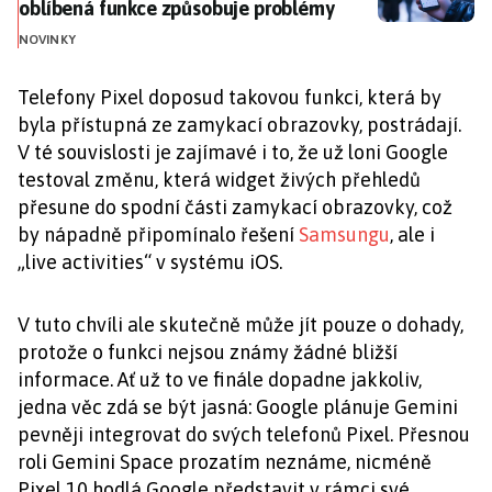
oblíbená funkce způsobuje problémy
NOVINKY
Telefony Pixel doposud takovou funkci, která by
byla přístupná ze zamykací obrazovky, postrádají.
V té souvislosti je zajímavé i to, že už loni Google
testoval změnu, která widget živých přehledů
přesune do spodní části zamykací obrazovky, což
by nápadně připomínalo řešení
Samsungu
, ale i
„live activities“ v systému iOS.
V tuto chvíli ale skutečně může jít pouze o dohady,
protože o funkci nejsou známy žádné bližší
informace. Ať už to ve finále dopadne jakkoliv,
jedna věc zdá se být jasná: Google plánuje Gemini
pevněji integrovat do svých telefonů Pixel. Přesnou
roli Gemini Space prozatím neznáme, nicméně
Pixel 10 hodlá Google představit v rámci své