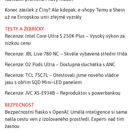
Konec zásilek z Číny? Ale kdepak, e-shopy Temu a Shein
už na Evropskou unii zřejmě vyzrály
TESTY A ŽEBŘÍČKY
Recenze: Intel Core Ultra 5 250K Plus – Vysoký výkon za
nízkou cenu
Recenze: JBL Live 780 NC – Skvěle vybavená střední třída
Recenze: O2 Pods Ultra – Dostupná sluchátka s ANC
Recenze: TCL 75C7L – Otestovali jsme nového vládce
jasu s obřím SQD Mini-LED panelem
Recenze: JVC XS-E934B – Reproduktor s powerbankou
BEZPEČNOST
Bezpečnostní fiasko v OpenAI: Umělá inteligence si sama
našla cestu ven z izolovaného prostředí. Experti nad tím
žasnou