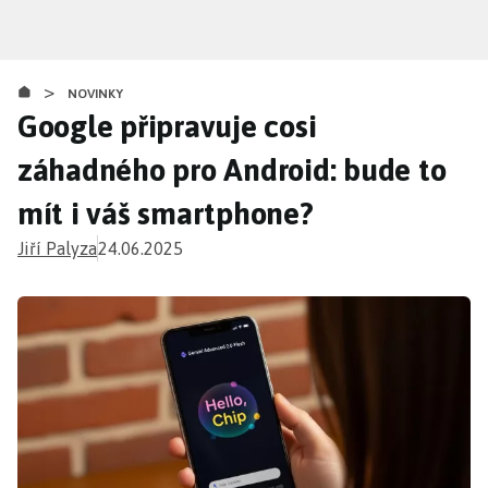
Přejít
k
hlavnímu
>
obsahu
NOVINKY
Google připravuje cosi
záhadného pro Android: bude to
mít i váš smartphone?
Jiří Palyza
24.06.2025