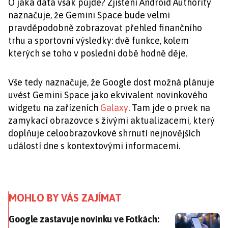
O jaká data však půjde? Zjištění Android Authority
naznačuje, že Gemini Space bude velmi
pravděpodobně zobrazovat přehled finančního
trhu a sportovní výsledky: dvě funkce, kolem
kterých se toho v poslední době hodně děje.
Vše tedy naznačuje, že Google dost možná plánuje
uvést Gemini Space jako ekvivalent novinkového
widgetu na zařízeních
Galaxy
. Tam jde o prvek na
zamykací obrazovce s živými aktualizacemi, který
doplňuje celoobrazovkové shrnutí nejnovějších
událostí dne s kontextovými informacemi.
MOHLO BY VÁS ZAJÍMAT
Google zastavuje novinku ve Fotkách: oblíbená funk
Google zastavuje novinku ve Fotkách: