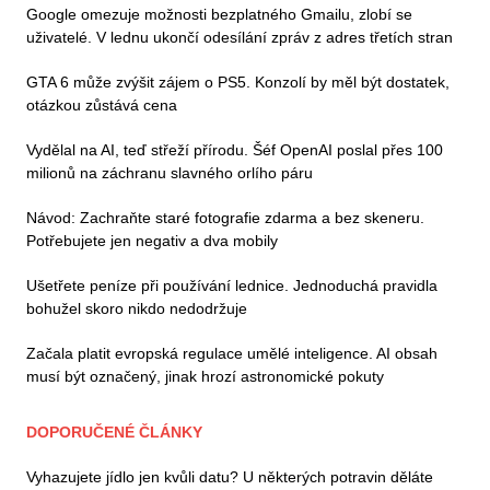
Google omezuje možnosti bezplatného Gmailu, zlobí se
uživatelé. V lednu ukončí odesílání zpráv z adres třetích stran
GTA 6 může zvýšit zájem o PS5. Konzolí by měl být dostatek,
otázkou zůstává cena
Vydělal na AI, teď střeží přírodu. Šéf OpenAI poslal přes 100
milionů na záchranu slavného orlího páru
Návod: Zachraňte staré fotografie zdarma a bez skeneru.
Potřebujete jen negativ a dva mobily
Ušetřete peníze při používání lednice. Jednoduchá pravidla
bohužel skoro nikdo nedodržuje
Začala platit evropská regulace umělé inteligence. AI obsah
musí být označený, jinak hrozí astronomické pokuty
DOPORUČENÉ ČLÁNKY
Vyhazujete jídlo jen kvůli datu? U některých potravin děláte