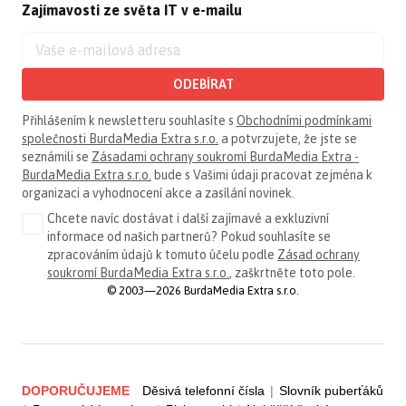
Zajímavosti ze světa IT v e-mailu
ODEBÍRAT
Přihlášením k newsletteru souhlasíte s
Obchodními podmínkami
společnosti BurdaMedia Extra s.r.o.
a potvrzujete, že jste se
seznámili se
Zásadami ochrany soukromí BurdaMedia Extra -
BurdaMedia Extra s.r.o.
bude s Vašimi údaji pracovat zejména k
organizaci a vyhodnocení akce a zasílání novinek.
Chcete navíc dostávat i další zajímavé a exkluzivní
informace od našich partnerů? Pokud souhlasíte se
zpracováním údajů k tomuto účelu podle
Zásad ochrany
soukromí BurdaMedia Extra s.r.o.
, zaškrtněte toto pole.
© 2003—2026 BurdaMedia Extra s.r.o.
DOPORUČUJEME
Děsivá telefonní čísla
|
Slovník puberťáků