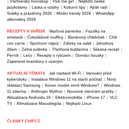
|
Partnerský horoskop
|
Pick me girl
|
Nejtěžší české
jazykolamy
|
Láska a vztahy
|
Kulturní tipy
|
Ajťák radí
|
Svátky a prázdniny 2026
|
Módní trendy 2026
|
WhatsApp
alternativy 2026
RECEPTY A VAŘENÍ
Vepřová panenka
|
Fazolky na
smetaně
|
Čokoládové muffiny
|
Banánový chlebíček
|
Chili
con carne
|
Sportovní nápoj
|
Zálivky na salát
|
Jahodový
džem
|
Zelná polévka
|
Třešňová bublanina
|
Sekaná recept
|
Perník
|
Lečo
|
Recepty s rybízem
|
Domácí housky
|
Zapečené brambory s uzeným
AKTUÁLNÍ TÉMATA
Jak nastavit Wi-Fi
|
Varování před
kyberútoky
|
Instalace Windows 11 na starší počítač
|
Nový
skládací Samsung
|
Konec modré smrti Windows?
|
Windows
11 zdarma
|
Anthropic Mythos
|
Nouzové otevírání pračky
|
Aktualizace Androidu 16
|
Elektromobilita
|
iPhone 17
|
VLC
TV
|
Klimatizace Maoudegola
|
Nejlepší Linux
ČLÁNKY CHIP.CZ