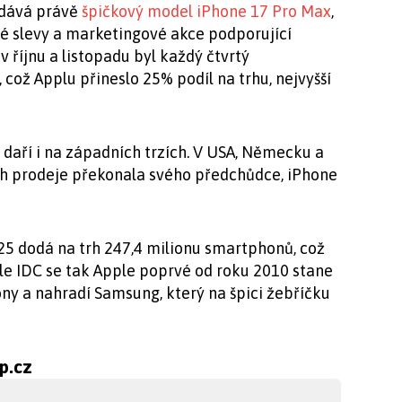
odává právě
špičkový model iPhone 17 Pro Max
,
vé slevy a marketingové akce podporující
 říjnu a listopadu byl každý čtvrtý
což Applu přineslo 25% podíl na trhu, nejvyšší
daří i na západních trzích. V USA, Německu a
ech prodeje překonala svého předchůdce, iPhone
25 dodá na trh 247,4 milionu smartphonů, což
dle IDC se tak Apple poprvé od roku 2010 stane
ny a nahradí Samsung, který na špici žebříčku
ip.cz