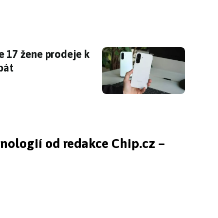
ne 17 žene prodeje k rekordům, Samsung se m
e 17 žene prodeje k
bát
hnologií od redakce Chip.cz –