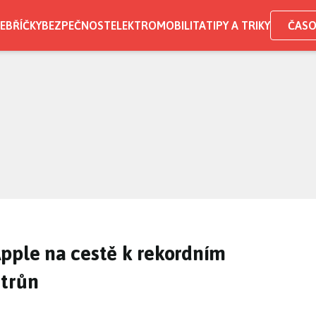
EBŘÍČKY
BEZPEČNOST
ELEKTROMOBILITA
TIPY A TRIKY
ČASO
pple na cestě k rekordním
 trůn