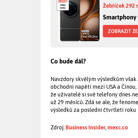
Žebříček 292 
Smartphony
ZOBRAZIT ŽE
Co bude dál?
Navzdory skvělým výsledkům však Ap
obchodní napětí mezi USA a Čínou, 
že uživatelé si své telefony dnes n
už 29 měsíců. Zdá se ale, že fenome
výsledků za poslední čtvrtletí rok
Zdroj:
Business Insider
,
mexc.co