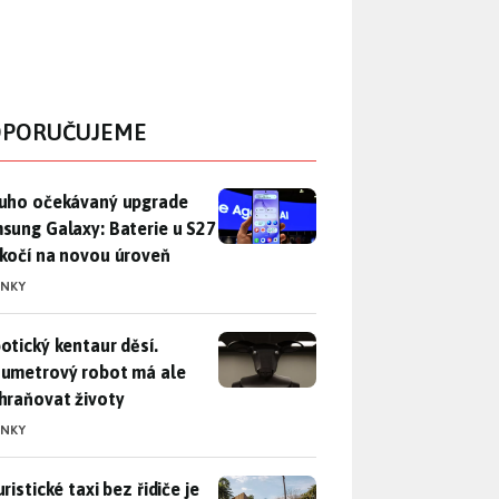
PORUČUJEME
uho očekávaný upgrade Samsung Galaxy: Baterie u S27 poskočí
uho očekávaný upgrade
sung Galaxy: Baterie u S27
kočí na novou úroveň
INKY
otický kentaur děsí. Dvoumetrový robot má ale zachraňovat ži
otický kentaur děsí.
umetrový robot má ale
hraňovat životy
INKY
ristické taxi bez řidiče je zase o krok blíž. Bude si s vámi p
ristické taxi bez řidiče je