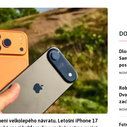
DO
Dlo
Dlo
Sam
pos
NOV
Rob
Rob
Dvo
zac
NOV
ení velkolepého návratu. Letošní iPhone 17
Futu
Futu