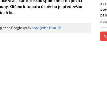
také vrací kalifornskou společnost na pozici
zase
hony. Klíčem k tomuto úspěchu je především
pov
ím trhu.
pam
NOV
hip.cz do Google zpráv,
stačí jedno kliknutí!
V