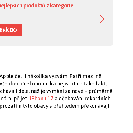
nejlepších produktů z kategorie
BŘÍČEK
ple čelí i několika výzvám. Patří mezi ně
všeobecná ekonomická nejistota a také fakt,
echávají déle, než je vymění za nové – průměrně
nální přijetí
iPhonu 17
a očekávání rekordních
u prozatím tyto obavy s přehledem překonávají.