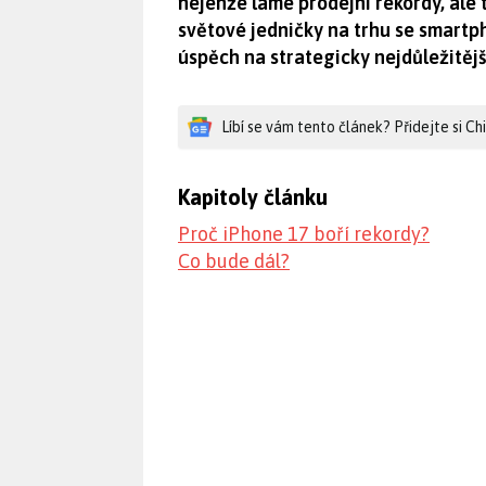
nejenže láme prodejní rekordy, ale 
světové jedničky na trhu se smartp
úspěch na strategicky nejdůležitějš
Líbí se vám tento článek? Přidejte si C
Kapitoly článku
Proč iPhone 17 boří rekordy?
Co bude dál?