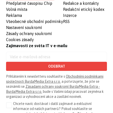
Předplatné časopisu Chip
Redakce a kontakty
Volná místa
Redakční etický kodex
Reklama
Inzerce
Všeobecné obchodní podmínky
RSS
Nastavení soukromí
Zásady ochrany soukromí
Cookies zásady
Zajímavosti ze světa IT v e-mailu
ODEBÍRAT
Přihlášením k newsletteru souhlasíte s
Obchodními podmínkami
společnosti BurdaMedia Extra s.r.o.
a potvrzujete, že jste se
seznámili se
Zásadami ochrany soukromí BurdaMedia Extra -
BurdaMedia Extra s.r.o.
bude s Vašimi údaji pracovat zejména k
organizaci a vyhodnocení akce a zasílání novinek.
Chcete navíc dostávat i další zajímavé a exkluzivní
informace od našich partnerů? Pokud souhlasíte se