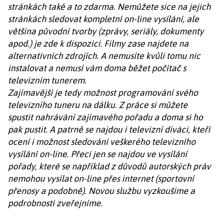
stránkách také a to zdarma. Nemůžete sice na jejich
stránkách sledovat kompletní on-line vysílání, ale
většina původní tvorby (zprávy, seriály, dokumenty
apod.) je zde k dispozici. Filmy zase najdete na
alternativních zdrojích. A nemusíte kvůli tomu nic
instalovat a nemusí vám doma běžet počítač s
televizním tunerem.
Zajímavější je tedy možnost programování svého
televizního tuneru na dálku. Z práce si můžete
spustit nahrávání zajímavého pořadu a doma si ho
pak pustit. A patrně se najdou i televizní diváci, kteří
ocení i možnost sledování veškerého televizního
vysílání on-line. Přeci jen se najdou ve vysílání
pořady, které se například z důvodů autorských práv
nemohou vysílat on-line přes internet (sportovní
přenosy a podobně). Novou službu vyzkoušíme a
podrobnosti zveřejníme.