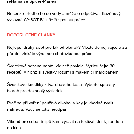
reklama se Spider-Manem
Recenze: Hodíte ho do vody a můžete odpočívat. Bazénový
vysavač WYBOT B1 ušetří spoustu práce
DOPORUČENÉ ČLÁNKY
Nejlepší druhý život pro lák od okurek? Vložte do něj vejce a za
pár dní získáte výraznou chuťovku bez práce
Švestková sezona nabízí víc než povidla. Vyzkoušejte 30
receptů, v nichž si švestky rozumí s mákem či marcipánem
Švestkové knedlíky z tvarohového těsta: Vyberte správný
tvaroh pro dokonalý výsledek
Proč se při vaření používá alkohol a kdy je vhodné zvolit
náhradu. Vždy se totiž neodpaří
Víkend pro sebe: 5 tipů kam vyrazit na festival, drink, rande a
do kina