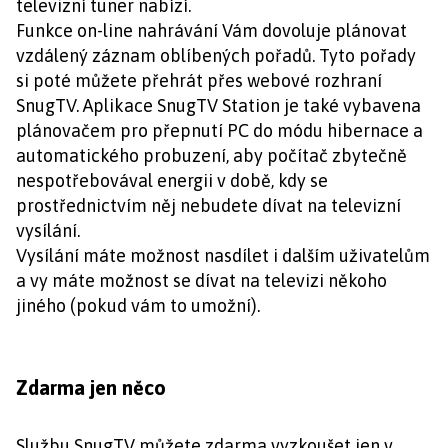
televizní tuner nabízí.
Funkce on-line nahrávání Vám dovoluje plánovat
vzdálený záznam oblíbených pořadů. Tyto pořady
si poté můžete přehrát přes webové rozhraní
SnugTV. Aplikace SnugTV Station je také vybavena
plánovačem pro přepnutí PC do módu hibernace a
automatického probuzení, aby počítač zbytečně
nespotřebovával energii v době, kdy se
prostřednictvím něj nebudete dívat na televizní
vysílání.
Vysílání máte možnost nasdílet i dalším uživatelům
a vy máte možnost se dívat na televizi někoho
jiného (pokud vám to umožní).
Zdarma jen něco
Službu SnugTV můžete zdarma vyzkoušet jen v