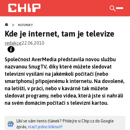
Přejít
k
otevří
hlavnímu
>
obsahu
NOVINKY
Kde je internet, tam je televize
redakce
22.06.2010
Společnost AverMedia představila novou službu
nazvanou SnugTV, díky které můžete sledovat
televizní vysílání na jakémkoli počítači (nebo
smartphonu) připojenému k internetu. Na dovolené,
na letišti, v práci, nebo v kavárně tak můžete
sledovat programy, nebo videa, která jste si nahráli
na svém domácím počítači s televizní kartou.
Líbí se vám tento článek? Přidejte si Chip.cz do Google
zpráv,
stačí jedno kliknutí!