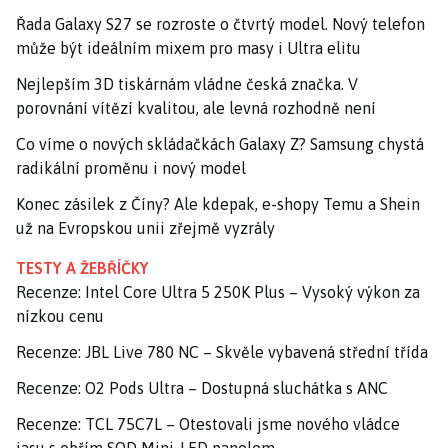
Řada Galaxy S27 se rozroste o čtvrtý model. Nový telefon
může být ideálním mixem pro masy i Ultra elitu
Nejlepším 3D tiskárnám vládne česká značka. V
porovnání vítězí kvalitou, ale levná rozhodně není
Co víme o nových skládačkách Galaxy Z? Samsung chystá
radikální proměnu i nový model
Konec zásilek z Číny? Ale kdepak, e-shopy Temu a Shein
už na Evropskou unii zřejmě vyzrály
TESTY A ŽEBŘÍČKY
Recenze: Intel Core Ultra 5 250K Plus – Vysoký výkon za
nízkou cenu
Recenze: JBL Live 780 NC – Skvěle vybavená střední třída
Recenze: O2 Pods Ultra – Dostupná sluchátka s ANC
Recenze: TCL 75C7L – Otestovali jsme nového vládce
jasu s obřím SQD Mini-LED panelem