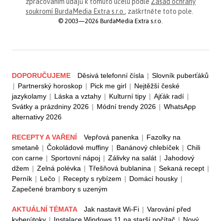
zpracováním údajů k tomuto účelu podle
Zásad ochrany
soukromí BurdaMedia Extra s.r.o.
, zaškrtněte toto pole.
© 2003—2026 BurdaMedia Extra s.r.o.
DOPORUČUJEME
Děsivá telefonní čísla
|
Slovník puberťáků
|
Partnerský horoskop
|
Pick me girl
|
Nejtěžší české
jazykolamy
|
Láska a vztahy
|
Kulturní tipy
|
Ajťák radí
|
Svátky a prázdniny 2026
|
Módní trendy 2026
|
WhatsApp
alternativy 2026
RECEPTY A VAŘENÍ
Vepřová panenka
|
Fazolky na
smetaně
|
Čokoládové muffiny
|
Banánový chlebíček
|
Chili
con carne
|
Sportovní nápoj
|
Zálivky na salát
|
Jahodový
džem
|
Zelná polévka
|
Třešňová bublanina
|
Sekaná recept
|
Perník
|
Lečo
|
Recepty s rybízem
|
Domácí housky
|
Zapečené brambory s uzeným
AKTUÁLNÍ TÉMATA
Jak nastavit Wi-Fi
|
Varování před
kyberútoky
|
Instalace Windows 11 na starší počítač
|
Nový