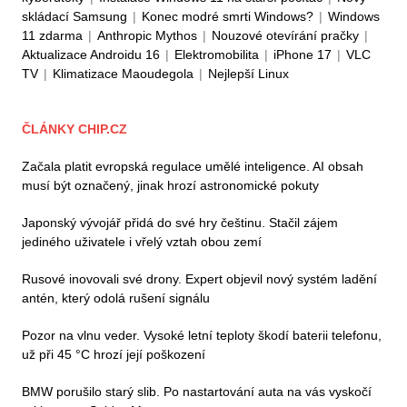
skládací Samsung
|
Konec modré smrti Windows?
|
Windows
11 zdarma
|
Anthropic Mythos
|
Nouzové otevírání pračky
|
Aktualizace Androidu 16
|
Elektromobilita
|
iPhone 17
|
VLC
TV
|
Klimatizace Maoudegola
|
Nejlepší Linux
ČLÁNKY CHIP.CZ
Začala platit evropská regulace umělé inteligence. AI obsah
musí být označený, jinak hrozí astronomické pokuty
Japonský vývojář přidá do své hry češtinu. Stačil zájem
jediného uživatele i vřelý vztah obou zemí
Rusové inovovali své drony. Expert objevil nový systém ladění
antén, který odolá rušení signálu
Pozor na vlnu veder. Vysoké letní teploty škodí baterii telefonu,
už při 45 °C hrozí její poškození
BMW porušilo starý slib. Po nastartování auta na vás vyskočí