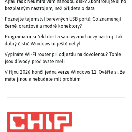
Ajťák radí: Neumírá vám náhodou disk? Zkontrolujte si ho
bezplatným nástrojem, než přijdete o data
Poznejte tajemství barevných USB portů: Co znamenají
černé, oranžové a modré konektory?
Programátor si řekl dost a sám vyvinul nový nástroj. Tak
dobrý čistič Windows tu ještě nebyl
Vypínáte Wi-Fi router při odjezdu na dovolenou? Tohle
jsou důvody, proč byste měli
V říjnu 2026 končí jedna verze Windows 11. Ověřte si, že
máte jinou a nebudete mít problém