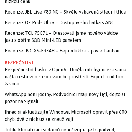
nízkou cenu
Recenze: JBL Live 780 NC – Skvěle vybavená střední třída
Recenze: O2 Pods Ultra – Dostupná sluchátka s ANC
Recenze: TCL 75C7L – Otestovali jsme nového vládce
jasu s obřím SQD Mini-LED panelem
Recenze: JVC XS-E934B – Reproduktor s powerbankou
BEZPEČNOST
Bezpečnostní fiasko v OpenAI: Umělá inteligence si sama
našla cestu ven z izolovaného prostředí. Experti nad tím
žasnou
WhatsApp není jediný. Podvodníci mají nový fígl, dejte si
pozor na Signalu
Ihned si aktualizujte Windows. Microsoft opravil přes 600
chyb, dvě z nich už se zneužívají
Tuhle klimatizaci si domů nepořizujte: je to podvod,