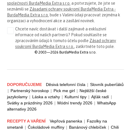
společnosti BurdaMedia Extra s.r.o.
a potvrzujete, že jste se
seznámili se
Zásadami ochrany soukromí BurdaMedia Extra -
BurdaMedia Extra s.r.o.
bude s Vašimi údaji pracovat zejména k
organizaci a vyhodnocení akce a zasílání novinek.
Chcete navíc dostávat i další zajímavé a exkluzivní
informace od našich partnerů? Pokud souhlasíte se
zpracováním údajů k tomuto účelu podle
Zásad ochrany
soukromí BurdaMedia Extra s.r.o.
, zaškrtněte toto pole.
© 2003—2026 BurdaMedia Extra s.r.o.
DOPORUČUJEME
Děsivá telefonní čísla
|
Slovník puberťáků
|
Partnerský horoskop
|
Pick me girl
|
Nejtěžší české
jazykolamy
|
Láska a vztahy
|
Kulturní tipy
|
Ajťák radí
|
Svátky a prázdniny 2026
|
Módní trendy 2026
|
WhatsApp
alternativy 2026
RECEPTY A VAŘENÍ
Vepřová panenka
|
Fazolky na
smetaně
|
Čokoládové muffiny
|
Banánový chlebíček
|
Chili