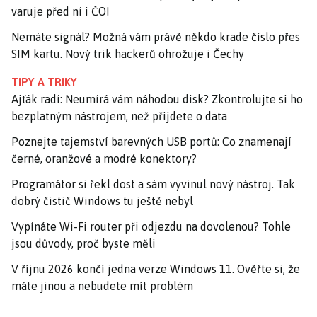
varuje před ní i ČOI
Nemáte signál? Možná vám právě někdo krade číslo přes
SIM kartu. Nový trik hackerů ohrožuje i Čechy
TIPY A TRIKY
Ajťák radí: Neumírá vám náhodou disk? Zkontrolujte si ho
bezplatným nástrojem, než přijdete o data
Poznejte tajemství barevných USB portů: Co znamenají
černé, oranžové a modré konektory?
Programátor si řekl dost a sám vyvinul nový nástroj. Tak
dobrý čistič Windows tu ještě nebyl
Vypínáte Wi-Fi router při odjezdu na dovolenou? Tohle
jsou důvody, proč byste měli
V říjnu 2026 končí jedna verze Windows 11. Ověřte si, že
máte jinou a nebudete mít problém