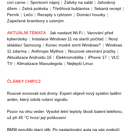
con carne
|
Sportovní nápoj
|
Zálivky na salát
|
Jahodový
džem
|
Zelná polévka
|
Třešňová bublanina
|
Sekaná recept
|
Perník
|
Lečo
|
Recepty s rybízem
|
Domácí housky
|
Zapečené brambory s uzeným
AKTUÁLNÍ TÉMATA
Jak nastavit Wi-Fi
|
Varování před
kyberútoky
|
Instalace Windows 11 na starší počítač
|
Nový
skládací Samsung
|
Konec modré smrti Windows?
|
Windows
11 zdarma
|
Anthropic Mythos
|
Nouzové otevírání pračky
|
Aktualizace Androidu 16
|
Elektromobilita
|
iPhone 17
|
VLC
TV
|
Klimatizace Maoudegola
|
Nejlepší Linux
ČLÁNKY CHIP.CZ
Rusové inovovali své drony. Expert objevil nový systém ladění
antén, který odolá rušení signálu
Pozor na vlnu veder. Vysoké letní teploty škodí baterii telefonu,
už při 45 °C hrozí její poškození
BMW porušilo starý slib. Po nastartování auta na vás vyskočí