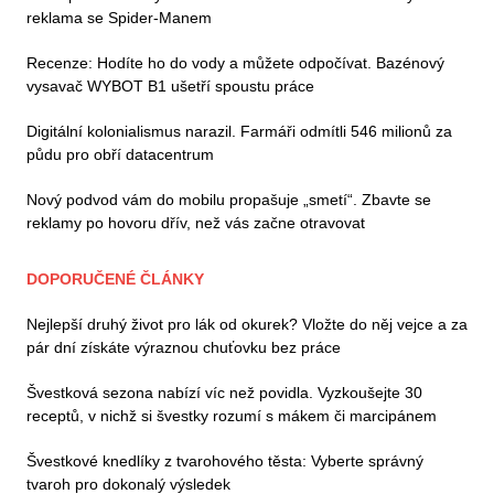
reklama se Spider-Manem
Recenze: Hodíte ho do vody a můžete odpočívat. Bazénový
vysavač WYBOT B1 ušetří spoustu práce
Digitální kolonialismus narazil. Farmáři odmítli 546 milionů za
půdu pro obří datacentrum
Nový podvod vám do mobilu propašuje „smetí“. Zbavte se
reklamy po hovoru dřív, než vás začne otravovat
DOPORUČENÉ ČLÁNKY
Nejlepší druhý život pro lák od okurek? Vložte do něj vejce a za
pár dní získáte výraznou chuťovku bez práce
Švestková sezona nabízí víc než povidla. Vyzkoušejte 30
receptů, v nichž si švestky rozumí s mákem či marcipánem
Švestkové knedlíky z tvarohového těsta: Vyberte správný
tvaroh pro dokonalý výsledek