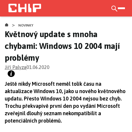
Přejít
k
otevří
hlavnímu
>
obsahu
NOVINKY
Květnový update s mnoha
chybami: Windows 10 2004 mají
problémy
Jiří Palyza
01.06.2020
Ještě nikdy Microsoft neměl tolik času na
aktualizace Windows 10, jako u nového květnového
updatu. Přesto Windows 10 2004 nejsou bez chyb.
Trochu překvapivě první den po vydání Microsoft
zveřejnil dlouhý seznam nekompatibilit a
potenciálních problémů.