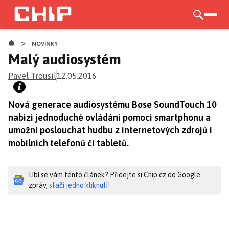
Přejít
k
otevří
hlavnímu
>
obsahu
NOVINKY
Malý audiosystém
Pavel Trousil
12.05.2016
Nová generace audiosystému Bose SoundTouch 10
nabízí jednoduché ovládání pomocí smartphonu a
umožní poslouchat hudbu z internetových zdrojů i
mobilních telefonů či tabletů.
Líbí se vám tento článek? Přidejte si Chip.cz do Google
zpráv,
stačí jedno kliknutí!