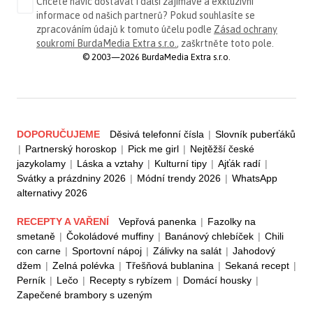
Chcete navíc dostávat i další zajímavé a exkluzivní
informace od našich partnerů? Pokud souhlasíte se
zpracováním údajů k tomuto účelu podle
Zásad ochrany
soukromí BurdaMedia Extra s.r.o.
, zaškrtněte toto pole.
© 2003—2026 BurdaMedia Extra s.r.o.
DOPORUČUJEME
Děsivá telefonní čísla
|
Slovník puberťáků
|
Partnerský horoskop
|
Pick me girl
|
Nejtěžší české
jazykolamy
|
Láska a vztahy
|
Kulturní tipy
|
Ajťák radí
|
Svátky a prázdniny 2026
|
Módní trendy 2026
|
WhatsApp
alternativy 2026
RECEPTY A VAŘENÍ
Vepřová panenka
|
Fazolky na
smetaně
|
Čokoládové muffiny
|
Banánový chlebíček
|
Chili
con carne
|
Sportovní nápoj
|
Zálivky na salát
|
Jahodový
džem
|
Zelná polévka
|
Třešňová bublanina
|
Sekaná recept
|
Perník
|
Lečo
|
Recepty s rybízem
|
Domácí housky
|
Zapečené brambory s uzeným