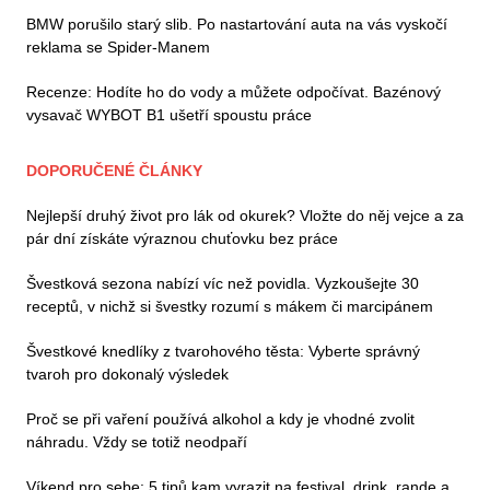
BMW porušilo starý slib. Po nastartování auta na vás vyskočí
reklama se Spider-Manem
Recenze: Hodíte ho do vody a můžete odpočívat. Bazénový
vysavač WYBOT B1 ušetří spoustu práce
DOPORUČENÉ ČLÁNKY
Nejlepší druhý život pro lák od okurek? Vložte do něj vejce a za
pár dní získáte výraznou chuťovku bez práce
Švestková sezona nabízí víc než povidla. Vyzkoušejte 30
receptů, v nichž si švestky rozumí s mákem či marcipánem
Švestkové knedlíky z tvarohového těsta: Vyberte správný
tvaroh pro dokonalý výsledek
Proč se při vaření používá alkohol a kdy je vhodné zvolit
náhradu. Vždy se totiž neodpaří
Víkend pro sebe: 5 tipů kam vyrazit na festival, drink, rande a