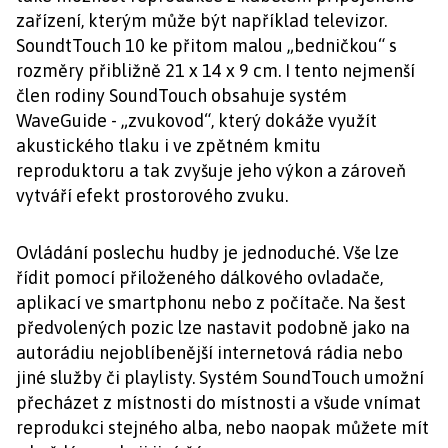
zařízení, kterým může být například televizor.
SoundtTouch 10 ke přitom malou „bedničkou“ s
rozměry přibližně 21 x 14 x 9 cm. I tento nejmenší
člen rodiny SoundTouch obsahuje systém
WaveGuide - „zvukovod“, který dokáže využít
akustického tlaku i ve zpětném kmitu
reproduktoru a tak zvyšuje jeho výkon a zároveň
vytváří efekt prostorového zvuku.
Ovládání poslechu hudby je jednoduché. Vše lze
řídit pomocí přiloženého dálkového ovladače,
aplikací ve smartphonu nebo z počítače. Na šest
předvolených pozic lze nastavit podobně jako na
autorádiu nejoblíbenější internetová rádia nebo
jiné služby či playlisty. Systém SoundTouch umožní
přecházet z místnosti do místnosti a všude vnímat
reprodukci stejného alba, nebo naopak můžete mít