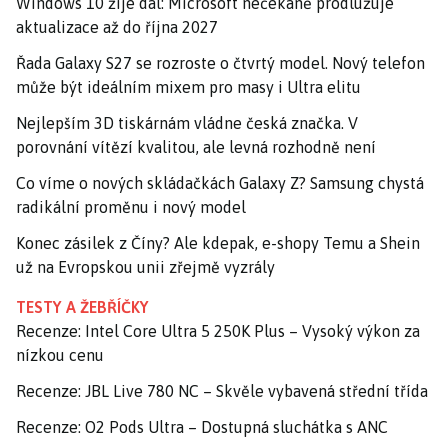
Windows 10 žije dál: Microsoft nečekaně prodlužuje
aktualizace až do října 2027
Řada Galaxy S27 se rozroste o čtvrtý model. Nový telefon
může být ideálním mixem pro masy i Ultra elitu
Nejlepším 3D tiskárnám vládne česká značka. V
porovnání vítězí kvalitou, ale levná rozhodně není
Co víme o nových skládačkách Galaxy Z? Samsung chystá
radikální proměnu i nový model
Konec zásilek z Číny? Ale kdepak, e-shopy Temu a Shein
už na Evropskou unii zřejmě vyzrály
TESTY A ŽEBŘÍČKY
Recenze: Intel Core Ultra 5 250K Plus – Vysoký výkon za
nízkou cenu
Recenze: JBL Live 780 NC – Skvěle vybavená střední třída
Recenze: O2 Pods Ultra – Dostupná sluchátka s ANC