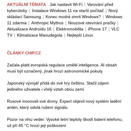
AKTUÁLNÍ TÉMATA
Jak nastavit Wi-Fi
|
Varování před
kyberútoky
|
Instalace Windows 11 na starší počítač
|
Nový
skládací Samsung
|
Konec modré smrti Windows?
|
Windows
11 zdarma
|
Anthropic Mythos
|
Nouzové otevírání pračky
|
Aktualizace Androidu 16
|
Elektromobilita
|
iPhone 17
|
VLC
TV
|
Klimatizace Maoudegola
|
Nejlepší Linux
ČLÁNKY CHIP.CZ
Začala platit evropská regulace umělé inteligence. AI obsah
musí být označený, jinak hrozí astronomické pokuty
Japonský vývojář přidá do své hry češtinu. Stačil zájem
jediného uživatele i vřelý vztah obou zemí
Rusové inovovali své drony. Expert objevil nový systém ladění
antén, který odolá rušení signálu
Pozor na vlnu veder. Vysoké letní teploty škodí baterii telefonu,
už při 45 °C hrozí její poškození