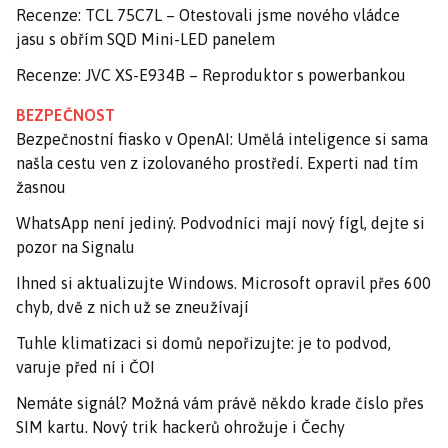
Recenze: TCL 75C7L – Otestovali jsme nového vládce
jasu s obřím SQD Mini-LED panelem
Recenze: JVC XS-E934B – Reproduktor s powerbankou
BEZPEČNOST
Bezpečnostní fiasko v OpenAI: Umělá inteligence si sama
našla cestu ven z izolovaného prostředí. Experti nad tím
žasnou
WhatsApp není jediný. Podvodníci mají nový fígl, dejte si
pozor na Signalu
Ihned si aktualizujte Windows. Microsoft opravil přes 600
chyb, dvě z nich už se zneužívají
Tuhle klimatizaci si domů nepořizujte: je to podvod,
varuje před ní i ČOI
Nemáte signál? Možná vám právě někdo krade číslo přes
SIM kartu. Nový trik hackerů ohrožuje i Čechy