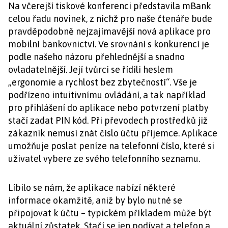
Na včerejší tiskové konferenci představila mBank
celou řadu novinek, z nichž pro naše čtenáře bude
pravděpodobně nejzajímavější nová aplikace pro
mobilní bankovnictví. Ve srovnání s konkurencí je
podle našeho názoru přehlednější a snadno
ovladatelnější. Její tvůrci se řídili heslem
„ergonomie a rychlost bez zbytečností“. Vše je
podřízeno intuitivnímu ovládání, a tak například
pro přihlášení do aplikace nebo potvrzení platby
stačí zadat PIN kód. Při převodech prostředků již
zákazník nemusí znát číslo účtu příjemce. Aplikace
umožňuje poslat peníze na telefonní číslo, které si
uživatel vybere ze svého telefonního seznamu.
Líbilo se nám, že aplikace nabízí některé
informace okamžitě, aniž by bylo nutné se
připojovat k účtu – typickém příkladem může být
aktuální zůstatek. Stačí se jen podívat a telefon a