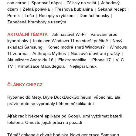
con carne
|
Sportovní nápoj
|
Zálivky na salát
|
Jahodový
džem
|
Zelná polévka
|
Třešňová bublanina
|
Sekaná recept
|
Perník
|
Lečo
|
Recepty s rybízem
|
Domácí housky
|
Zapečené brambory s uzeným
AKTUÁLNÍ TÉMATA
Jak nastavit Wi-Fi
|
Varování před
kyberútoky
|
Instalace Windows 11 na starší počítač
|
Nový
skládací Samsung
|
Konec modré smrti Windows?
|
Windows
11 zdarma
|
Anthropic Mythos
|
Nouzové otevírání pračky
|
Aktualizace Androidu 16
|
Elektromobilita
|
iPhone 17
|
VLC
TV
|
Klimatizace Maoudegola
|
Nejlepší Linux
ČLÁNKY CHIP.CZ
Rýpanec do Mety. Brýle DuckDuckGo neumí vůbec nic, ale
právě proto se vyprodaly během několika dní
Ajťák radí: Některé aplikace od Googlu umí vyždímat baterii
telefonu. Omezte jejich práci na pozadí
Téměř dokonalé chytré hodinky. Nová generace Samsung