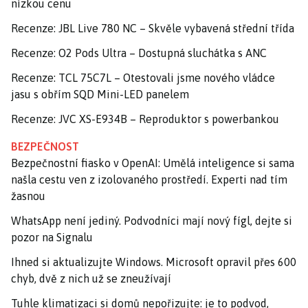
nízkou cenu
Recenze: JBL Live 780 NC – Skvěle vybavená střední třída
Recenze: O2 Pods Ultra – Dostupná sluchátka s ANC
Recenze: TCL 75C7L – Otestovali jsme nového vládce
jasu s obřím SQD Mini-LED panelem
Recenze: JVC XS-E934B – Reproduktor s powerbankou
BEZPEČNOST
Bezpečnostní fiasko v OpenAI: Umělá inteligence si sama
našla cestu ven z izolovaného prostředí. Experti nad tím
žasnou
WhatsApp není jediný. Podvodníci mají nový fígl, dejte si
pozor na Signalu
Ihned si aktualizujte Windows. Microsoft opravil přes 600
chyb, dvě z nich už se zneužívají
Tuhle klimatizaci si domů nepořizujte: je to podvod,