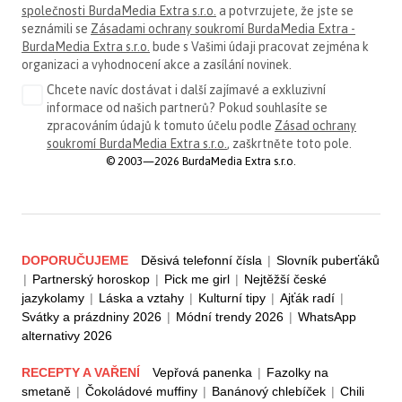
společnosti BurdaMedia Extra s.r.o.
a potvrzujete, že jste se
seznámili se
Zásadami ochrany soukromí BurdaMedia Extra -
BurdaMedia Extra s.r.o.
bude s Vašimi údaji pracovat zejména k
organizaci a vyhodnocení akce a zasílání novinek.
Chcete navíc dostávat i další zajímavé a exkluzivní
informace od našich partnerů? Pokud souhlasíte se
zpracováním údajů k tomuto účelu podle
Zásad ochrany
soukromí BurdaMedia Extra s.r.o.
, zaškrtněte toto pole.
© 2003—2026 BurdaMedia Extra s.r.o.
DOPORUČUJEME
Děsivá telefonní čísla
|
Slovník puberťáků
|
Partnerský horoskop
|
Pick me girl
|
Nejtěžší české
jazykolamy
|
Láska a vztahy
|
Kulturní tipy
|
Ajťák radí
|
Svátky a prázdniny 2026
|
Módní trendy 2026
|
WhatsApp
alternativy 2026
RECEPTY A VAŘENÍ
Vepřová panenka
|
Fazolky na
smetaně
|
Čokoládové muffiny
|
Banánový chlebíček
|
Chili