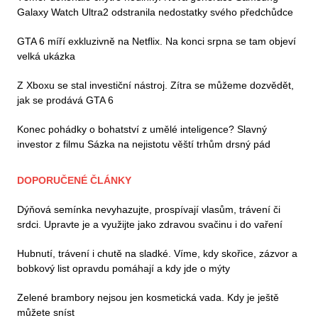
Galaxy Watch Ultra2 odstranila nedostatky svého předchůdce
GTA 6 míří exkluzivně na Netflix. Na konci srpna se tam objeví
velká ukázka
Z Xboxu se stal investiční nástroj. Zítra se můžeme dozvědět,
jak se prodává GTA 6
Konec pohádky o bohatství z umělé inteligence? Slavný
investor z filmu Sázka na nejistotu věští trhům drsný pád
DOPORUČENÉ ČLÁNKY
Dýňová semínka nevyhazujte, prospívají vlasům, trávení či
srdci. Upravte je a využijte jako zdravou svačinu i do vaření
Hubnutí, trávení i chutě na sladké. Víme, kdy skořice, zázvor a
bobkový list opravdu pomáhají a kdy jde o mýty
Zelené brambory nejsou jen kosmetická vada. Kdy je ještě
můžete sníst