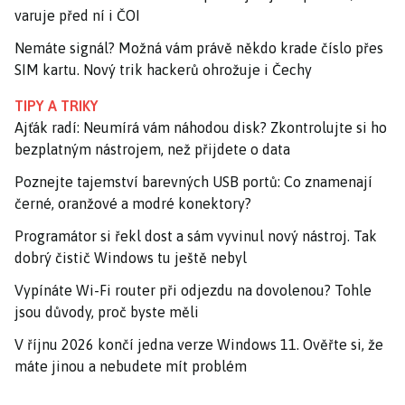
varuje před ní i ČOI
Nemáte signál? Možná vám právě někdo krade číslo přes
SIM kartu. Nový trik hackerů ohrožuje i Čechy
TIPY A TRIKY
Ajťák radí: Neumírá vám náhodou disk? Zkontrolujte si ho
bezplatným nástrojem, než přijdete o data
Poznejte tajemství barevných USB portů: Co znamenají
černé, oranžové a modré konektory?
Programátor si řekl dost a sám vyvinul nový nástroj. Tak
dobrý čistič Windows tu ještě nebyl
Vypínáte Wi-Fi router při odjezdu na dovolenou? Tohle
jsou důvody, proč byste měli
V říjnu 2026 končí jedna verze Windows 11. Ověřte si, že
máte jinou a nebudete mít problém