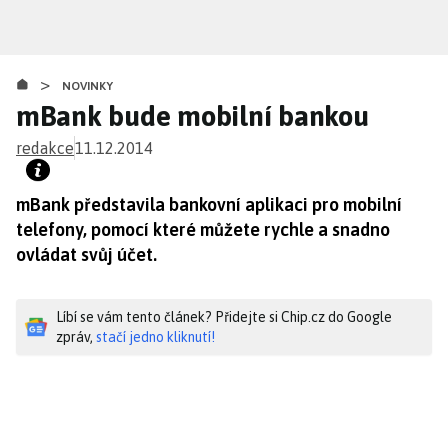
Přejít
k
hlavnímu
>
obsahu
NOVINKY
mBank bude mobilní bankou
redakce
11.12.2014
mBank představila bankovní aplikaci pro mobilní
telefony, pomocí které můžete rychle a snadno
ovládat svůj účet.
Líbí se vám tento článek? Přidejte si Chip.cz do Google
zpráv,
stačí jedno kliknutí!