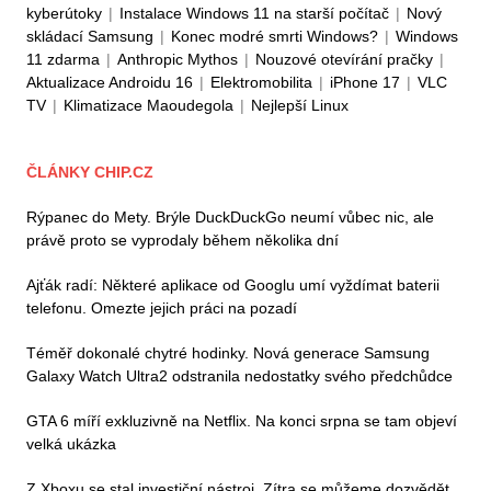
kyberútoky
|
Instalace Windows 11 na starší počítač
|
Nový
skládací Samsung
|
Konec modré smrti Windows?
|
Windows
11 zdarma
|
Anthropic Mythos
|
Nouzové otevírání pračky
|
Aktualizace Androidu 16
|
Elektromobilita
|
iPhone 17
|
VLC
TV
|
Klimatizace Maoudegola
|
Nejlepší Linux
ČLÁNKY CHIP.CZ
Rýpanec do Mety. Brýle DuckDuckGo neumí vůbec nic, ale
právě proto se vyprodaly během několika dní
Ajťák radí: Některé aplikace od Googlu umí vyždímat baterii
telefonu. Omezte jejich práci na pozadí
Téměř dokonalé chytré hodinky. Nová generace Samsung
Galaxy Watch Ultra2 odstranila nedostatky svého předchůdce
GTA 6 míří exkluzivně na Netflix. Na konci srpna se tam objeví
velká ukázka
Z Xboxu se stal investiční nástroj. Zítra se můžeme dozvědět,