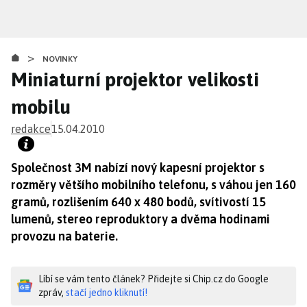
Přejít
k
hlavnímu
>
obsahu
NOVINKY
Miniaturní projektor velikosti
mobilu
redakce
15.04.2010
Společnost 3M nabízí nový kapesní projektor s
rozměry většího mobilního telefonu, s váhou jen 160
gramů, rozlišením 640 x 480 bodů, svítivostí 15
lumenů, stereo reproduktory a dvěma hodinami
provozu na baterie.
Líbí se vám tento článek? Přidejte si Chip.cz do Google
zpráv,
stačí jedno kliknutí!