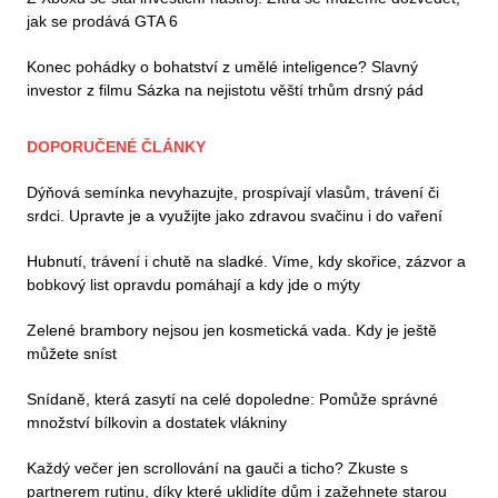
jak se prodává GTA 6
Konec pohádky o bohatství z umělé inteligence? Slavný
investor z filmu Sázka na nejistotu věští trhům drsný pád
DOPORUČENÉ ČLÁNKY
Dýňová semínka nevyhazujte, prospívají vlasům, trávení či
srdci. Upravte je a využijte jako zdravou svačinu i do vaření
Hubnutí, trávení i chutě na sladké. Víme, kdy skořice, zázvor a
bobkový list opravdu pomáhají a kdy jde o mýty
Zelené brambory nejsou jen kosmetická vada. Kdy je ještě
můžete sníst
Snídaně, která zasytí na celé dopoledne: Pomůže správné
množství bílkovin a dostatek vlákniny
Každý večer jen scrollování na gauči a ticho? Zkuste s
partnerem rutinu, díky které uklidíte dům i zažehnete starou