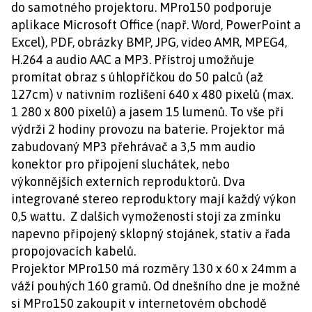
do samotného projektoru. MPro150 podporuje
aplikace Microsoft Office (např. Word, PowerPoint a
Excel), PDF, obrázky BMP, JPG, video AMR, MPEG4,
H.264 a audio AAC a MP3. Přístroj umožňuje
promítat obraz s úhlopříčkou do 50 palců (až
127cm) v nativním rozlišení 640 x 480 pixelů (max.
1 280 x 800 pixelů) a jasem 15 lumenů. To vše při
výdrži 2 hodiny provozu na baterie. Projektor má
zabudovaný MP3 přehrávač a 3,5 mm audio
konektor pro připojení sluchátek, nebo
výkonnějších externích reproduktorů. Dva
integrované stereo reproduktory mají každý výkon
0,5 wattu. Z dalších vymožeností stojí za zmínku
napevno připojený sklopný stojánek, stativ a řada
propojovacích kabelů.
Projektor MPro150 má rozměry 130 x 60 x 24mm a
váží pouhých 160 gramů. Od dnešního dne je možné
si MPro150 zakoupit v internetovém obchodě