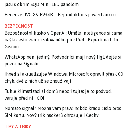
jasu s obřím SQD Mini-LED panelem
Recenze: JVC XS-E934B – Reproduktor s powerbankou
BEZPEČNOST
Bezpečnostní fiasko v OpenAI: Umělá inteligence si sama
našla cestu ven z izolovaného prostředí. Experti nad tím
žasnou
WhatsApp není jediný. Podvodníci mají nový fígl, dejte si
pozor na Signalu
Ihned si aktualizujte Windows. Microsoft opravil přes 600
chyb, dvě z nich už se zneužívají
Tuhle klimatizaci si domů nepořizujte: je to podvod,
varuje před ní i ČOI
Nemáte signál? Možná vám právě někdo krade číslo přes
SIM kartu. Nový trik hackerů ohrožuje i Čechy
TIPY A TRIKY