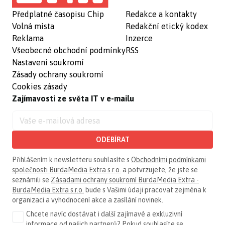
Předplatné časopisu Chip
Redakce a kontakty
Volná místa
Redakční etický kodex
Reklama
Inzerce
Všeobecné obchodní podmínky
RSS
Nastavení soukromí
Zásady ochrany soukromí
Cookies zásady
Zajímavosti ze světa IT v e-mailu
ODEBÍRAT
Přihlášením k newsletteru souhlasíte s
Obchodními podmínkami
společnosti BurdaMedia Extra s.r.o.
a potvrzujete, že jste se
seznámili se
Zásadami ochrany soukromí BurdaMedia Extra -
BurdaMedia Extra s.r.o.
bude s Vašimi údaji pracovat zejména k
organizaci a vyhodnocení akce a zasílání novinek.
Chcete navíc dostávat i další zajímavé a exkluzivní
informace od našich partnerů? Pokud souhlasíte se