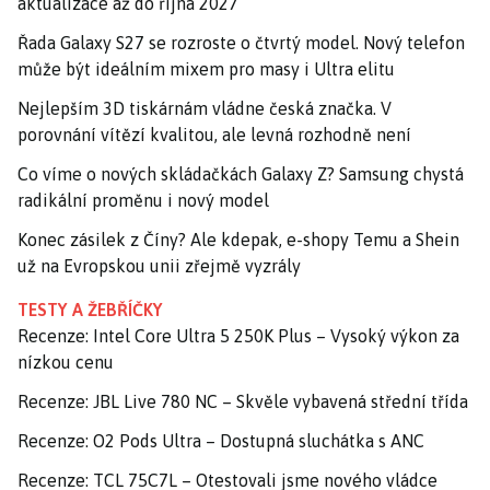
aktualizace až do října 2027
Řada Galaxy S27 se rozroste o čtvrtý model. Nový telefon
může být ideálním mixem pro masy i Ultra elitu
Nejlepším 3D tiskárnám vládne česká značka. V
porovnání vítězí kvalitou, ale levná rozhodně není
Co víme o nových skládačkách Galaxy Z? Samsung chystá
radikální proměnu i nový model
Konec zásilek z Číny? Ale kdepak, e-shopy Temu a Shein
už na Evropskou unii zřejmě vyzrály
TESTY A ŽEBŘÍČKY
Recenze: Intel Core Ultra 5 250K Plus – Vysoký výkon za
nízkou cenu
Recenze: JBL Live 780 NC – Skvěle vybavená střední třída
Recenze: O2 Pods Ultra – Dostupná sluchátka s ANC
Recenze: TCL 75C7L – Otestovali jsme nového vládce