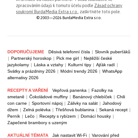
zpracováním údajů k tomuto účelu podle
Zásad ochrany
soukromí BurdaMedia Extra s.r.o.
, zaškrtněte toto pole.
© 2003—2026 BurdaMedia Extra s.r.o.
DOPORUČUJEME
Děsivá telefonní čísla
|
Slovník puberťáků
|
Partnerský horoskop
|
Pick me girl
|
Nejtěžší české
jazykolamy
|
Láska a vztahy
|
Kulturní tipy
|
Ajťák radí
|
Svátky a prázdniny 2026
|
Módní trendy 2026
|
WhatsApp
alternativy 2026
RECEPTY A VAŘENÍ
Vepřová panenka
|
Fazolky na
smetaně
|
Čokoládové muffiny
|
Banánový chlebíček
|
Chili
con carne
|
Sportovní nápoj
|
Zálivky na salát
|
Jahodový
džem
|
Zelná polévka
|
Třešňová bublanina
|
Sekaná recept
|
Perník
|
Lečo
|
Recepty s rybízem
|
Domácí housky
|
Zapečené brambory s uzeným
AKTUÁLNÍ TÉMATA
Jak nastavit Wi-Fi
|
Varování před