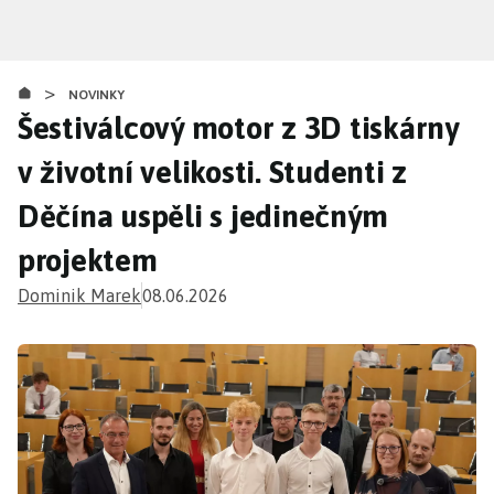
Přejít
k
hlavnímu
>
obsahu
NOVINKY
Šestiválcový motor z 3D tiskárny
v životní velikosti. Studenti z
Děčína uspěli s jedinečným
projektem
Dominik Marek
08.06.2026