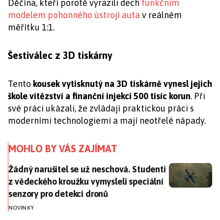
Děčína, kteří porotě vyrazili dech
funkčním
modelem pohonného ústrojí auta
v reálném
měřítku 1:1.
Šestiválec z 3D tiskárny
Tento
kousek vytisknutý na 3D tiskárně vynesl jejich
škole vítězství a finanční injekci 500 tisíc korun
. Při
své práci ukázali, že zvládají praktickou práci s
moderními technologiemi a mají neotřelé nápady.
MOHLO BY VÁS ZAJÍMAT
Žádný narušitel se už neschová. Studenti z vědeckého
Žádný narušitel se už neschová. Studenti
z vědeckého kroužku vymysleli speciální
senzory pro detekci dronů
NOVINKY