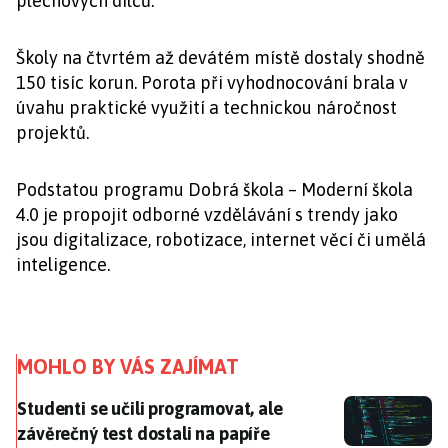
plechových dílců.
Školy na čtvrtém až devátém místě dostaly shodně
150 tisíc korun. Porota při vyhodnocování brala v
úvahu praktické využití a technickou náročnost
projektů.
Podstatou programu Dobrá škola – Moderní škola
4.0 je propojit odborné vzdělávání s trendy jako
jsou digitalizace, robotizace, internet věcí či umělá
inteligence.
MOHLO BY VÁS ZAJÍMAT
Studenti se učili programovat, ale závěrečný test dost
Studenti se učili programovat, ale
závěrečný test dostali na papíře