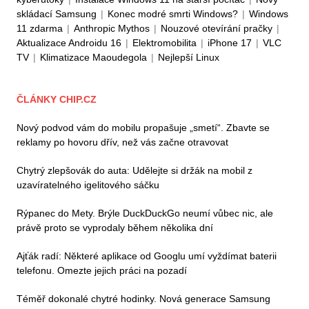
skládací Samsung
|
Konec modré smrti Windows?
|
Windows
11 zdarma
|
Anthropic Mythos
|
Nouzové otevírání pračky
|
Aktualizace Androidu 16
|
Elektromobilita
|
iPhone 17
|
VLC
TV
|
Klimatizace Maoudegola
|
Nejlepší Linux
ČLÁNKY CHIP.CZ
Nový podvod vám do mobilu propašuje „smetí“. Zbavte se
reklamy po hovoru dřív, než vás začne otravovat
Chytrý zlepšovák do auta: Udělejte si držák na mobil z
uzavíratelného igelitového sáčku
Rýpanec do Mety. Brýle DuckDuckGo neumí vůbec nic, ale
právě proto se vyprodaly během několika dní
Ajťák radí: Některé aplikace od Googlu umí vyždímat baterii
telefonu. Omezte jejich práci na pozadí
Téměř dokonalé chytré hodinky. Nová generace Samsung