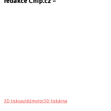
redakce Chip.cz –
3D tisk
soutěž
motor
3D tiskárna