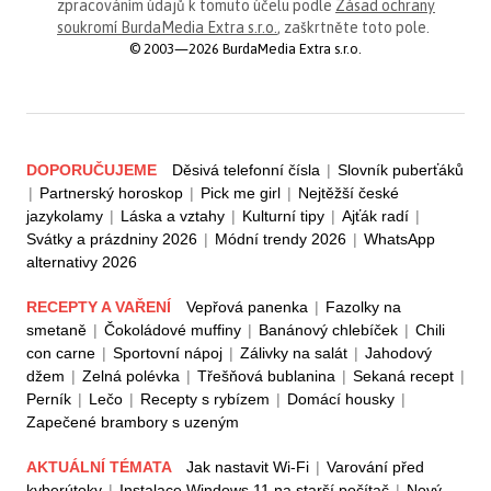
zpracováním údajů k tomuto účelu podle
Zásad ochrany
soukromí BurdaMedia Extra s.r.o.
, zaškrtněte toto pole.
© 2003—2026 BurdaMedia Extra s.r.o.
DOPORUČUJEME
Děsivá telefonní čísla
|
Slovník puberťáků
|
Partnerský horoskop
|
Pick me girl
|
Nejtěžší české
jazykolamy
|
Láska a vztahy
|
Kulturní tipy
|
Ajťák radí
|
Svátky a prázdniny 2026
|
Módní trendy 2026
|
WhatsApp
alternativy 2026
RECEPTY A VAŘENÍ
Vepřová panenka
|
Fazolky na
smetaně
|
Čokoládové muffiny
|
Banánový chlebíček
|
Chili
con carne
|
Sportovní nápoj
|
Zálivky na salát
|
Jahodový
džem
|
Zelná polévka
|
Třešňová bublanina
|
Sekaná recept
|
Perník
|
Lečo
|
Recepty s rybízem
|
Domácí housky
|
Zapečené brambory s uzeným
AKTUÁLNÍ TÉMATA
Jak nastavit Wi-Fi
|
Varování před
kyberútoky
|
Instalace Windows 11 na starší počítač
|
Nový