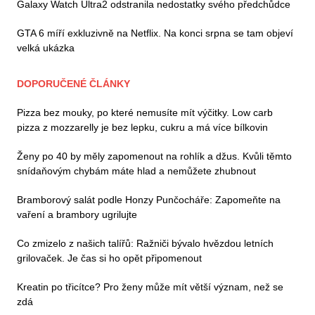
Galaxy Watch Ultra2 odstranila nedostatky svého předchůdce
GTA 6 míří exkluzivně na Netflix. Na konci srpna se tam objeví
velká ukázka
DOPORUČENÉ ČLÁNKY
Pizza bez mouky, po které nemusíte mít výčitky. Low carb
pizza z mozzarelly je bez lepku, cukru a má více bílkovin
Ženy po 40 by měly zapomenout na rohlík a džus. Kvůli těmto
snídaňovým chybám máte hlad a nemůžete zhubnout
Bramborový salát podle Honzy Punčocháře: Zapomeňte na
vaření a brambory ugrilujte
Co zmizelo z našich talířů: Ražniči bývalo hvězdou letních
grilovaček. Je čas si ho opět připomenout
Kreatin po třicítce? Pro ženy může mít větší význam, než se
zdá