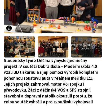
PŘEJÍT DO GALERIE
(11 FOTOGRAFIÍ)
Studentský tým z Děčína vymyslel jedinečný
projekt. V soutěži Dobrá škola – Moderní škola 4.0
vzali 3D tiskárnu a s její pomocí vyrobili kompletní
pohonnou soustavu auta v reálném měřítku 1:1.
Jejich projekt zahrnoval motor V6, spojku i
převodovku. Žáci z děčínské VOŠ a SPŠ strojní,
stavební a dopravní natolik okouzlili porotu, že
celou soutěž vyhráli a pro svou školu vybojovali