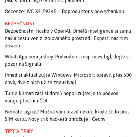
jasu s obřím SQD Mini-LED panelem
Recenze: JVC XS-E934B – Reproduktor s powerbankou
BEZPEČNOST
Bezpečnostní fiasko v OpenAI: Umělá inteligence si sama
našla cestu ven z izolovaného prostředí. Experti nad tím
žasnou
WhatsApp není jediný. Podvodníci mají nový fígl, dejte si
pozor na Signalu
Ihned si aktualizujte Windows. Microsoft opravil přes 600
chyb, dvě z nich už se zneužívají
Tuhle klimatizaci si domů nepořizujte: je to podvod,
varuje před ní i ČOI
Nemáte signál? Možná vám právě někdo krade číslo přes
SIM kartu. Nový trik hackerů ohrožuje i Čechy
TIPY A TRIKY