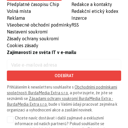
Předplatné časopisu Chip
Redakce a kontakty
Volná místa
Redakční etický kodex
Reklama
Inzerce
Všeobecné obchodní podmínky
RSS
Nastavení soukromí
Zásady ochrany soukromí
Cookies zásady
Zajímavosti ze světa IT v e-mailu
ODEBÍRAT
Přihlášením k newsletteru souhlasíte s
Obchodními podmínkami
společnosti BurdaMedia Extra s.r.o.
a potvrzujete, že jste se
seznámili se
Zásadami ochrany soukromí BurdaMedia Extra -
BurdaMedia Extra s.r.o.
bude s Vašimi údaji pracovat zejména k
organizaci a vyhodnocení akce a zasílání novinek.
Chcete navíc dostávat i další zajímavé a exkluzivní
informace od našich partnerů? Pokud souhlasíte se