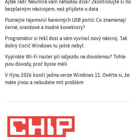
Ajťák radí: Neumírá vám náhodou disk? Zkontrolujte si ho
bezplatným nástrojem, než přijdete o data
Poznejte tajemství barevných USB portů: Co znamenají
černé, oranžové a modré konektory?
Programátor si řekl dost a sám vyvinul nový nástroj. Tak
dobrý čistič Windows tu ještě nebyl
Vypínáte Wi-Fi router při odjezdu na dovolenou? Tohle
jsou důvody, proč byste měli
V říjnu 2026 končí jedna verze Windows 11. Ověřte si, že
máte jinou a nebudete mít problém