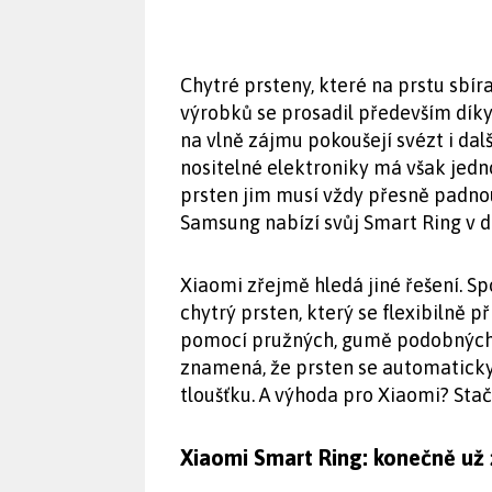
Chytré prsteny, které na prstu sbíraj
výrobků se prosadil především dík
na vlně zájmu pokoušejí svézt i dal
nositelné elektroniky má však jedno
prsten jim musí vždy přesně padnou
Samsung nabízí svůj Smart Ring v de
Xiaomi zřejmě hledá jiné řešení. Sp
chytrý prsten, který se flexibilně 
pomocí pružných, gumě podobných 
znamená, že prsten se automaticky
tloušťku. A výhoda pro Xiaomi? Sta
Xiaomi Smart Ring: konečně už 