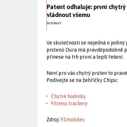
Patent odhaluje: první chytr
Patent odhaluje: první chytrý
vládnout všemu
NOVINKY
Ve skutečnosti se nejedná o jediný 
prstenů Oura má pravděpodobně po
přinese na trh první a lepší řešení.
Není pro vás chytrý prsten to pravé
Podívejte se na žebříčky Chipu:
Chytré hodinky
Fitness trackery
Zdroj:
91mobiles