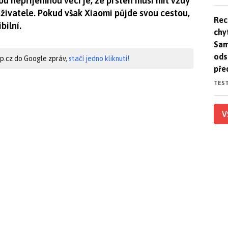
u nepříjemnou věcí je, že prsten musí mít vždy
živatele. Pokud však Xiaomi půjde svou cestou,
Rec
Rec
bilní.
chy
Sam
ods
hip.cz do Google zpráv,
stačí jedno kliknutí!
pře
TES
V