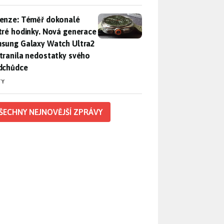
enze: Téměř dokonalé chytré hodinky. Nová generace Samsung
enze: Téměř dokonalé
tré hodinky. Nová generace
sung Galaxy Watch Ultra2
tranila nedostatky svého
dchůdce
TY
ŠECHNY NEJNOVĚJŠÍ ZPRÁVY