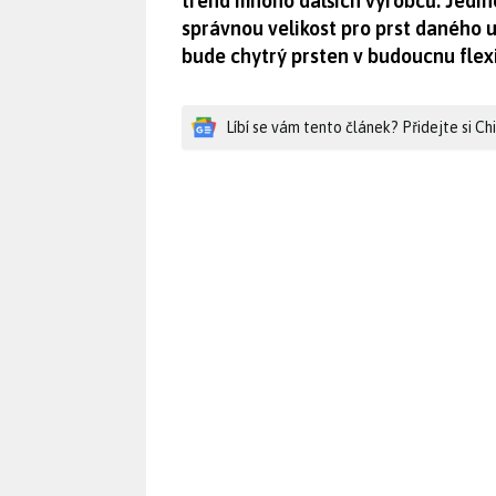
trend mnoho dalších výrobců. Jedino
správnou velikost pro prst daného u
bude chytrý prsten v budoucnu flexi
Líbí se vám tento článek? Přidejte si C