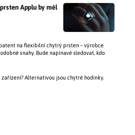
ý prsten Applu by měl vládnout všemu
 prsten Applu by měl
patent na flexibilní chytrý prsten – výrobce
dobné snahy. Bude napínavé sledovat, kdo
 zařízení? Alternativou jsou chytré hodinky.