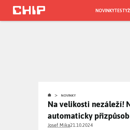
Přejít
k
NOVINKY
TESTY
Ž
hlavnímu
obsahu
>
NOVINKY
Na velikosti nezáleží! 
automaticky přizpůsobi
Josef Mika
21.10.2024