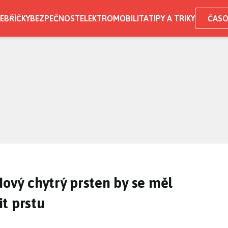
EBŘÍČKY
BEZPEČNOST
ELEKTROMOBILITA
TIPY A TRIKY
ČASO
Nový chytrý prsten by se měl
t prstu