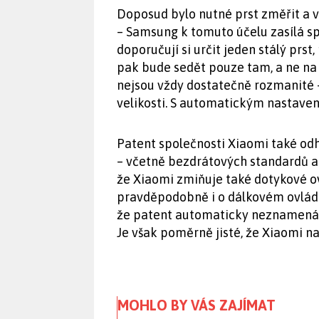
Doposud bylo nutné prst změřit a 
– Samsung k tomuto účelu zasílá sp
doporučují si určit jeden stálý prs
pak bude sedět pouze tam, a ne na 
nejsou vždy dostatečně rozmanité –
velikosti. S automatickým nastavení
Patent společnosti Xiaomi také odh
– včetně bezdrátových standardů a
že Xiaomi zmiňuje také dotykové ov
pravděpodobně i o dálkovém ovládá
že patent automaticky neznamená, 
Je však poměrně jisté, že Xiaomi n
MOHLO BY VÁS ZAJÍMAT