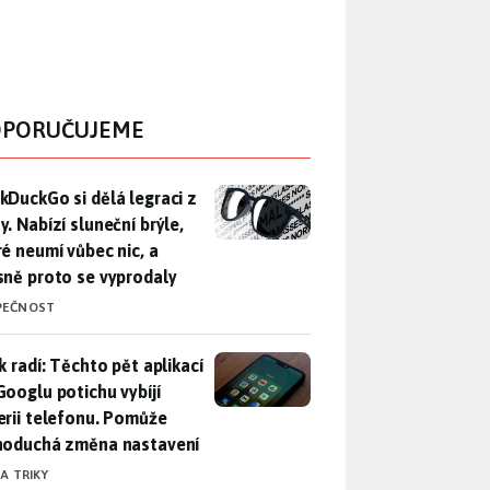
PORUČUJEME
DuckGo si dělá legraci z Mety. Nabízí sluneční brýle, které n
kDuckGo si dělá legraci z
. Nabízí sluneční brýle,
ré neumí vůbec nic, a
sně proto se vyprodaly
PEČNOST
ák radí: Těchto pět aplikací od Googlu potichu vybíjí baterii
k radí: Těchto pět aplikací
Googlu potichu vybíjí
erii telefonu. Pomůže
noduchá změna nastavení
 A TRIKY