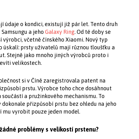
í údaje o kondici, existují již pár let. Tento druh
y Samsungu a jeho
Galaxy Ring
. Od té doby se
ší výrobci, včetně čínského Xiaomi. Nový typ
 úskalí: prsty uživatelů mají různou tloušťku a
t. Stejně jako mnoho jiných výrobců proto i
víti velikostech.
olečnost si v Číně zaregistrovala patent na
přizpůsobí prstu. Výrobce toho chce dosáhnout
součástí a pružinkového mechanismu. To
 dokonale přizpůsobí prstu bez ohledu na jeho
čí mu vyrobit pouze jeden model.
žádné problémy s velikostí prstenu?