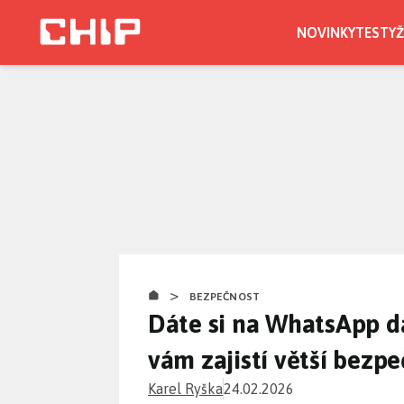
Přejít
k
NOVINKY
TESTY
Ž
hlavnímu
obsahu
>
BEZPEČNOST
Dáte si na WhatsApp da
vám zajistí větší bezp
Karel Ryška
24.02.2026