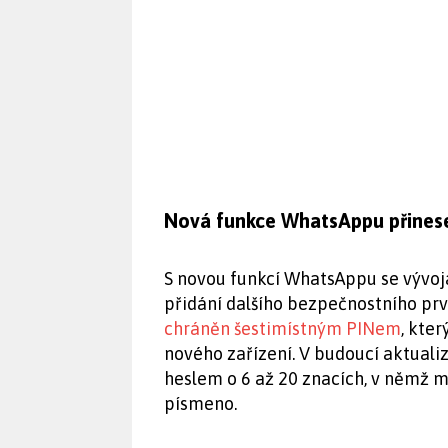
Nová funkce WhatsAppu přinese
S novou funkcí WhatsAppu se vývojá
přidání dalšího bezpečnostního prv
chráněn šestimístným PINem
, kte
nového zařízení. V budoucí aktuali
heslem o 6 až 20 znacích, v němž m
písmeno.