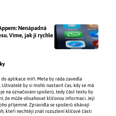
ppem: Nenápadná funkce prozrazuje vaši IP ad
sAppem: Nenápadná
su. Víme, jak ji rychle
nky
á do aplikace míří. Meta by ráda zavedla
. Uživatelé by si mohli nastavit čas, kdy se má
uje na označování spoilerů, tedy část textu by
ní, že může obsahovat klíčovou informaci. Její
ho příjemné. Zpravidla se spoilerů obávají
h, kteří nechtějí znát rozuzlení klíčové části