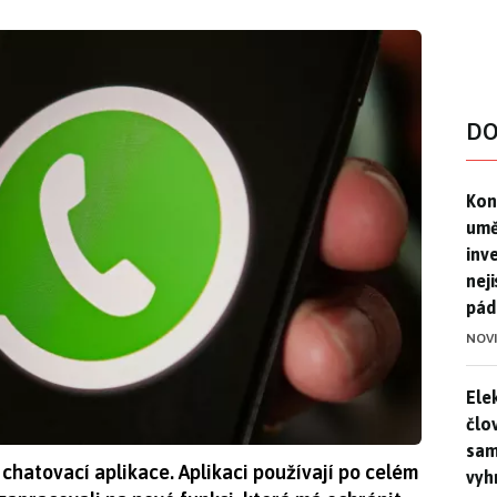
DO
Kon
Kon
umě
inv
nej
pád
NOV
Ele
Ele
člo
sam
chatovací aplikace. Aplikaci používají po celém
vyh