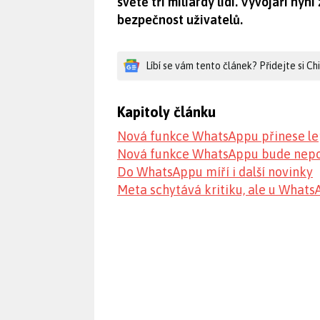
světě tři miliardy lidí. Vývojáři ny
bezpečnost uživatelů.
Líbí se vám tento článek? Přidejte si C
Kapitoly článku
Nová funkce WhatsAppu přinese le
Nová funkce WhatsAppu bude nep
Do WhatsAppu míří i další novinky
Meta schytává kritiku, ale u Whats