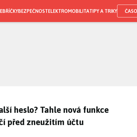
EBŘÍČKY
BEZPEČNOST
ELEKTROMOBILITA
TIPY A TRIKY
ČASO
lší heslo? Tahle nová funkce
ečí před zneužitím účtu