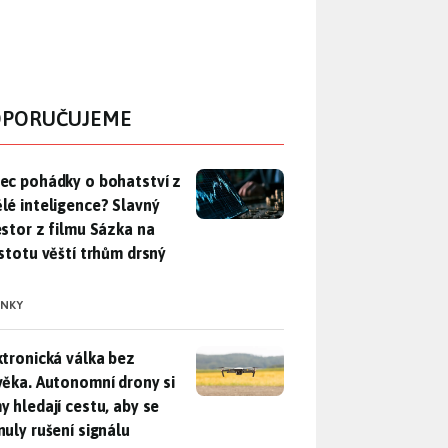
PORUČUJEME
ec pohádky o bohatství z umělé inteligence? Slavný investor z 
ec pohádky o bohatství z
lé inteligence? Slavný
estor z filmu Sázka na
istotu věští trhům drsný
INKY
ktronická válka bez člověka. Autonomní drony si samy hledají c
ktronická válka bez
věka. Autonomní drony si
y hledají cestu, aby se
nuly rušení signálu