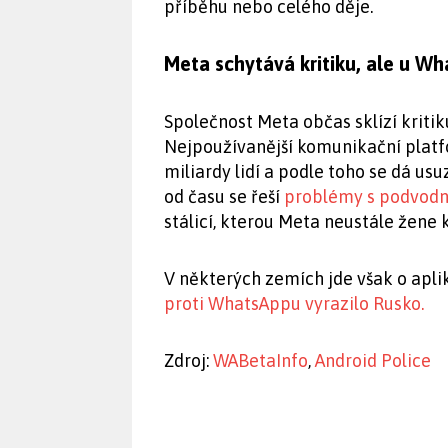
příběhu nebo celého děje.
Meta schytává kritiku, ale u Wh
Společnost Meta občas sklízí kritik
Nejpoužívanější komunikační platfo
miliardy lidí a podle toho se dá usuz
od času se řeší
problémy s podvodn
stálicí, kterou Meta neustále žene 
V některých zemích jde však o apli
proti WhatsAppu vyrazilo Rusko.
Zdroj:
WABetaInfo
,
Android Police