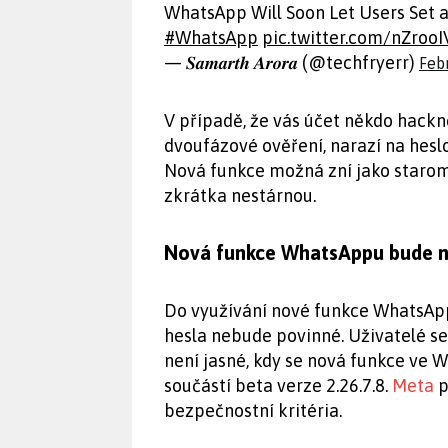
WhatsApp Will Soon Let Users Set a
#WhatsApp
pic.twitter.com/nZroo
— 𝑺𝒂𝒎𝒂𝒓𝒕𝒉 𝑨𝒓𝒐𝒓𝒂 (@techfryerr)
Feb
V případě, že vás účet někdo hackn
dvoufázové ověření, narazí na hesl
Nová funkce možná zní jako starom
zkrátka nestárnou.
Nová funkce WhatsAppu bude 
Do využívání nové funkce WhatsAppu
hesla nebude povinné. Uživatelé se 
není jasné, kdy se nová funkce ve Wh
součástí beta verze 2.26.7.8.
Meta
p
bezpečnostní kritéria.