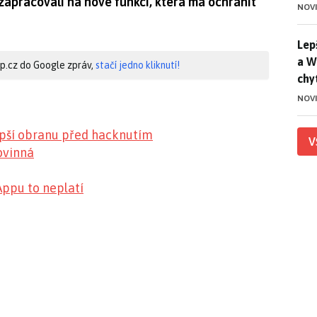
ní zapracovali na nové funkci, která má ochránit
NOV
Lep
Lep
a W
hip.cz do Google zpráv,
stačí jedno kliknutí!
chy
NOV
pší obranu před hacknutím
V
ovinná
Appu to neplatí