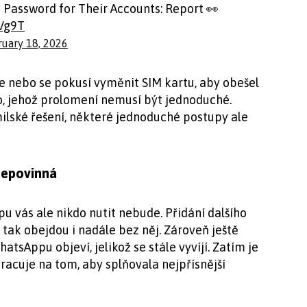
 Password for Their Accounts: Report 👀
IVg9T
ruary 18, 2026
e nebo se pokusí vyměnit SIM kartu, aby obešel
o, jehož prolomení nemusí být jednoduché.
ilské řešení, některé jednoduché postupy ale
nepovinná
 vás ale nikdo nutit nebude. Přidání dalšího
tak obejdou i nadále bez něj. Zároveň ještě
atsAppu objeví, jelikož se stále vyvíjí. Zatím je
racuje na tom, aby splňovala nejpřísnější