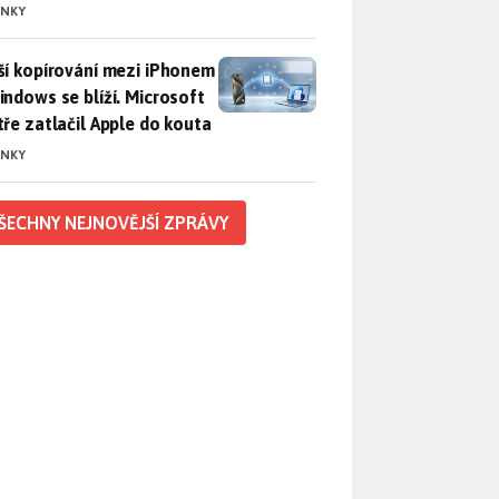
INKY
ší kopírování mezi iPhonem a Windows se blíží. Microsoft chyt
ší kopírování mezi iPhonem
indows se blíží. Microsoft
tře zatlačil Apple do kouta
INKY
ŠECHNY NEJNOVĚJŠÍ ZPRÁVY