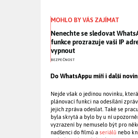
MOHLO BY VÁS ZAJÍMAT
Nenechte se sledovat WhatsA
Nenechte se sledovat What
funkce prozrazuje vaši IP adre
vypnout
BEZPEČNOST
Do WhatsAppu míří i další novi
Nejde však o jedinou novinku, kter
plánovací funkci na odesílání zpráv
jejich zpráva odeslat. Také se prac
byla skrytá a bylo by u ní upozorně
vyzrazení by nemuselo být pro něko
nadšenci do filmů a
seriálů
nebo kni