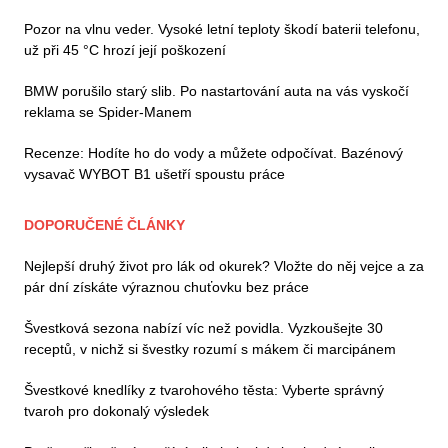
Pozor na vlnu veder. Vysoké letní teploty škodí baterii telefonu,
už při 45 °C hrozí její poškození
BMW porušilo starý slib. Po nastartování auta na vás vyskočí
reklama se Spider-Manem
Recenze: Hodíte ho do vody a můžete odpočívat. Bazénový
vysavač WYBOT B1 ušetří spoustu práce
DOPORUČENÉ ČLÁNKY
Nejlepší druhý život pro lák od okurek? Vložte do něj vejce a za
pár dní získáte výraznou chuťovku bez práce
Švestková sezona nabízí víc než povidla. Vyzkoušejte 30
receptů, v nichž si švestky rozumí s mákem či marcipánem
Švestkové knedlíky z tvarohového těsta: Vyberte správný
tvaroh pro dokonalý výsledek