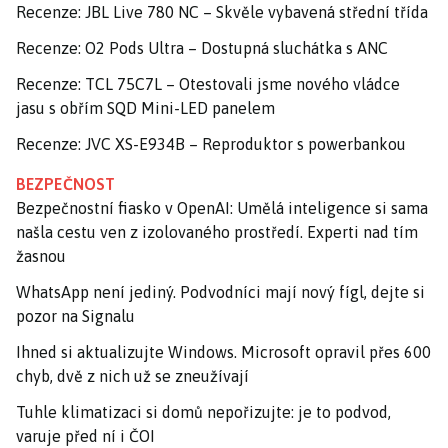
Recenze: JBL Live 780 NC – Skvěle vybavená střední třída
Recenze: O2 Pods Ultra – Dostupná sluchátka s ANC
Recenze: TCL 75C7L – Otestovali jsme nového vládce
jasu s obřím SQD Mini-LED panelem
Recenze: JVC XS-E934B – Reproduktor s powerbankou
BEZPEČNOST
Bezpečnostní fiasko v OpenAI: Umělá inteligence si sama
našla cestu ven z izolovaného prostředí. Experti nad tím
žasnou
WhatsApp není jediný. Podvodníci mají nový fígl, dejte si
pozor na Signalu
Ihned si aktualizujte Windows. Microsoft opravil přes 600
chyb, dvě z nich už se zneužívají
Tuhle klimatizaci si domů nepořizujte: je to podvod,
varuje před ní i ČOI