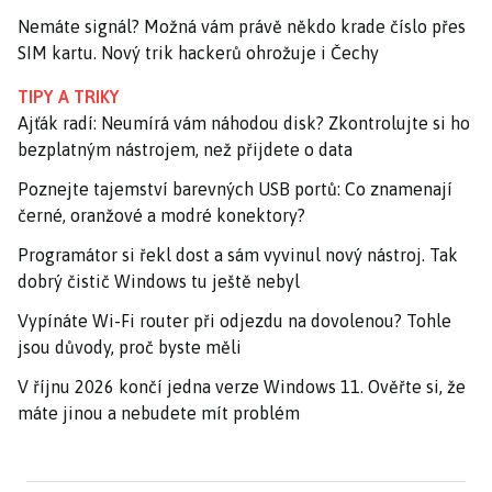
Nemáte signál? Možná vám právě někdo krade číslo přes
SIM kartu. Nový trik hackerů ohrožuje i Čechy
TIPY A TRIKY
Ajťák radí: Neumírá vám náhodou disk? Zkontrolujte si ho
bezplatným nástrojem, než přijdete o data
Poznejte tajemství barevných USB portů: Co znamenají
černé, oranžové a modré konektory?
Programátor si řekl dost a sám vyvinul nový nástroj. Tak
dobrý čistič Windows tu ještě nebyl
Vypínáte Wi-Fi router při odjezdu na dovolenou? Tohle
jsou důvody, proč byste měli
V říjnu 2026 končí jedna verze Windows 11. Ověřte si, že
máte jinou a nebudete mít problém