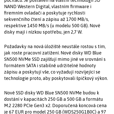
počítačů. Je postaven na vlastní technologii 3D
NAND Western Digital, vlastním firmware i
firemním ovladači a poskytuje rychlosti
sekvenčního čtení a zápisu až 1700 MB/s,
respektive 1450 MB/s (u modelu 500 GB). Nové
disky mají i nízkou spotřebu, jen 2,7 W.
Požadavky na nová úložiště neustále rostou s tím,
jak roste pracovní zatížení. Nové disky WD Blue
SN500 NVMe SSD zajišťují mimo jiné ve srovnání s
formátem SATA i stabilně udržitelné hodnoty
zápisu a poskytují vše, co vyžadují rozvíjející se
technologie proto, aby poskytovali špičkový výkon.
Nové SSD disky WD Blue SN500 NVMe budou k
dostání v kapacitách 250 GB a 500 GB a formátu
M.2 2280 PCIe Gen3 x2. Doporučená koncová cena
je 67 EUR pro model 250 GB (WDS250G1B0C) a 97