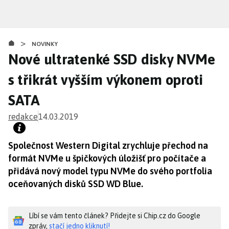
Přejít
k
hlavnímu
>
obsahu
NOVINKY
Nové ultratenké SSD disky NVMe
s třikrát vyšším výkonem oproti
SATA
redakce
14.03.2019
Společnost Western Digital zrychluje přechod na
formát NVMe u špičkových úložišť pro počítače a
přidává nový model typu NVMe do svého portfolia
oceňovaných disků SSD WD Blue.
Líbí se vám tento článek? Přidejte si Chip.cz do Google
zpráv,
stačí jedno kliknutí!