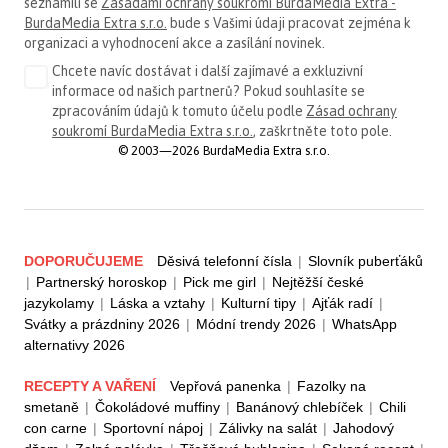
seznámili se
Zásadami ochrany soukromí BurdaMedia Extra -
BurdaMedia Extra s.r.o.
bude s Vašimi údaji pracovat zejména k
organizaci a vyhodnocení akce a zasílání novinek.
Chcete navíc dostávat i další zajímavé a exkluzivní
informace od našich partnerů? Pokud souhlasíte se
zpracováním údajů k tomuto účelu podle
Zásad ochrany
soukromí BurdaMedia Extra s.r.o.
, zaškrtněte toto pole.
© 2003—2026 BurdaMedia Extra s.r.o.
DOPORUČUJEME
Děsivá telefonní čísla
|
Slovník puberťáků
|
Partnerský horoskop
|
Pick me girl
|
Nejtěžší české
jazykolamy
|
Láska a vztahy
|
Kulturní tipy
|
Ajťák radí
|
Svátky a prázdniny 2026
|
Módní trendy 2026
|
WhatsApp
alternativy 2026
RECEPTY A VAŘENÍ
Vepřová panenka
|
Fazolky na
smetaně
|
Čokoládové muffiny
|
Banánový chlebíček
|
Chili
con carne
|
Sportovní nápoj
|
Zálivky na salát
|
Jahodový