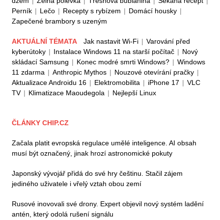
džem
|
Zelná polévka
|
Třešňová bublanina
|
Sekaná recept
|
Perník
|
Lečo
|
Recepty s rybízem
|
Domácí housky
|
Zapečené brambory s uzeným
AKTUÁLNÍ TÉMATA
Jak nastavit Wi-Fi
|
Varování před
kyberútoky
|
Instalace Windows 11 na starší počítač
|
Nový
skládací Samsung
|
Konec modré smrti Windows?
|
Windows
11 zdarma
|
Anthropic Mythos
|
Nouzové otevírání pračky
|
Aktualizace Androidu 16
|
Elektromobilita
|
iPhone 17
|
VLC
TV
|
Klimatizace Maoudegola
|
Nejlepší Linux
ČLÁNKY CHIP.CZ
Začala platit evropská regulace umělé inteligence. AI obsah
musí být označený, jinak hrozí astronomické pokuty
Japonský vývojář přidá do své hry češtinu. Stačil zájem
jediného uživatele i vřelý vztah obou zemí
Rusové inovovali své drony. Expert objevil nový systém ladění
antén, který odolá rušení signálu