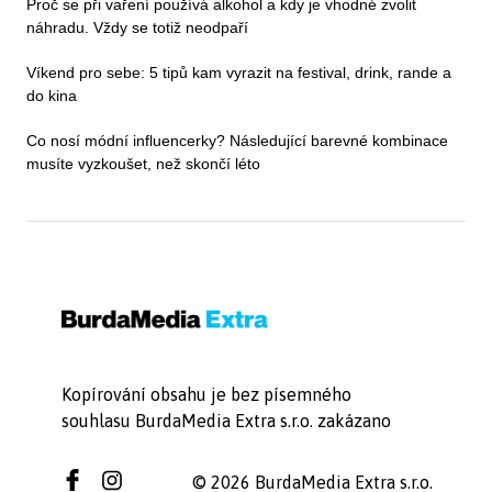
Proč se při vaření používá alkohol a kdy je vhodné zvolit
náhradu. Vždy se totiž neodpaří
Víkend pro sebe: 5 tipů kam vyrazit na festival, drink, rande a
do kina
Co nosí módní influencerky? Následující barevné kombinace
musíte vyzkoušet, než skončí léto
Kopírování obsahu je bez písemného
souhlasu BurdaMedia Extra s.r.o. zakázano
© 2026 BurdaMedia Extra s.r.o.