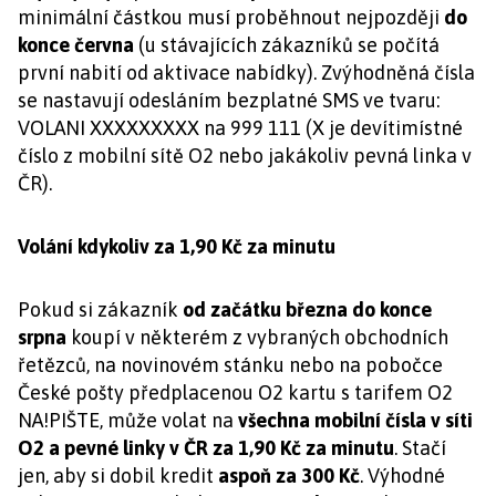
minimální částkou musí proběhnout nejpozději
do
konce června
(u stávajících zákazníků se počítá
první nabití od aktivace nabídky). Zvýhodněná čísla
se nastavují odesláním bezplatné SMS ve tvaru:
VOLANI XXXXXXXXX na 999 111 (X je devítimístné
číslo z mobilní sítě O2 nebo jakákoliv pevná linka v
ČR).
Volání kdykoliv za 1,90 Kč za minutu
Pokud si zákazník
od začátku března do konce
srpna
koupí v některém z vybraných obchodních
řetězců, na novinovém stánku nebo na pobočce
České pošty předplacenou O2 kartu s tarifem O2
NA!PIŠTE, může volat na
všechna mobilní čísla v síti
O2 a pevné linky v ČR za 1,90 Kč za minutu
. Stačí
jen, aby si dobil kredit
aspoň za 300 Kč
. Výhodné