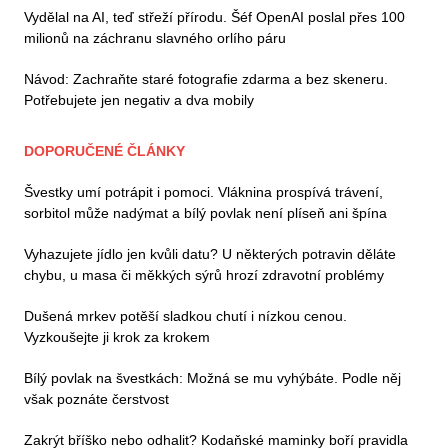
Vydělal na AI, teď střeží přírodu. Šéf OpenAI poslal přes 100
milionů na záchranu slavného orlího páru
Návod: Zachraňte staré fotografie zdarma a bez skeneru.
Potřebujete jen negativ a dva mobily
DOPORUČENÉ ČLÁNKY
Švestky umí potrápit i pomoci. Vláknina prospívá trávení,
sorbitol může nadýmat a bílý povlak není plíseň ani špína
Vyhazujete jídlo jen kvůli datu? U některých potravin děláte
chybu, u masa či měkkých sýrů hrozí zdravotní problémy
Dušená mrkev potěší sladkou chutí i nízkou cenou.
Vyzkoušejte ji krok za krokem
Bílý povlak na švestkách: Možná se mu vyhýbáte. Podle něj
však poznáte čerstvost
Zakrýt bříško nebo odhalit? Kodaňské maminky boří pravidla