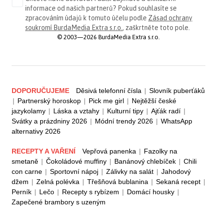
informace od našich partnerů? Pokud souhlasíte se
zpracováním údajů k tomuto účelu podle
Zásad ochrany
soukromí BurdaMedia Extra s.r.o.
, zaškrtněte toto pole.
© 2003—2026 BurdaMedia Extra s.r.o.
DOPORUČUJEME
Děsivá telefonní čísla
|
Slovník puberťáků
|
Partnerský horoskop
|
Pick me girl
|
Nejtěžší české
jazykolamy
|
Láska a vztahy
|
Kulturní tipy
|
Ajťák radí
|
Svátky a prázdniny 2026
|
Módní trendy 2026
|
WhatsApp
alternativy 2026
RECEPTY A VAŘENÍ
Vepřová panenka
|
Fazolky na
smetaně
|
Čokoládové muffiny
|
Banánový chlebíček
|
Chili
con carne
|
Sportovní nápoj
|
Zálivky na salát
|
Jahodový
džem
|
Zelná polévka
|
Třešňová bublanina
|
Sekaná recept
|
Perník
|
Lečo
|
Recepty s rybízem
|
Domácí housky
|
Zapečené brambory s uzeným