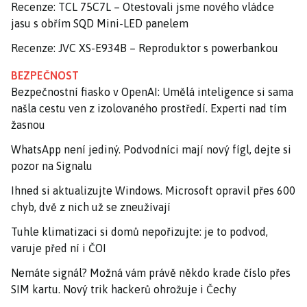
Recenze: TCL 75C7L – Otestovali jsme nového vládce
jasu s obřím SQD Mini-LED panelem
Recenze: JVC XS-E934B – Reproduktor s powerbankou
BEZPEČNOST
Bezpečnostní fiasko v OpenAI: Umělá inteligence si sama
našla cestu ven z izolovaného prostředí. Experti nad tím
žasnou
WhatsApp není jediný. Podvodníci mají nový fígl, dejte si
pozor na Signalu
Ihned si aktualizujte Windows. Microsoft opravil přes 600
chyb, dvě z nich už se zneužívají
Tuhle klimatizaci si domů nepořizujte: je to podvod,
varuje před ní i ČOI
Nemáte signál? Možná vám právě někdo krade číslo přes
SIM kartu. Nový trik hackerů ohrožuje i Čechy