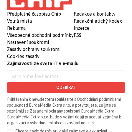
Předplatné časopisu Chip
Redakce a kontakty
Volná místa
Redakční etický kodex
Reklama
Inzerce
Všeobecné obchodní podmínky
RSS
Nastavení soukromí
Zásady ochrany soukromí
Cookies zásady
Zajímavosti ze světa IT v e-mailu
ODEBÍRAT
Přihlášením k newsletteru souhlasíte s
Obchodními podmínkami
společnosti BurdaMedia Extra s.r.o.
a potvrzujete, že jste se
seznámili se
Zásadami ochrany soukromí BurdaMedia Extra -
BurdaMedia Extra s.r.o.
bude s Vašimi údaji pracovat zejména k
organizaci a vyhodnocení akce a zasílání novinek.
Chcete navíc dostávat i další zajímavé a exkluzivní