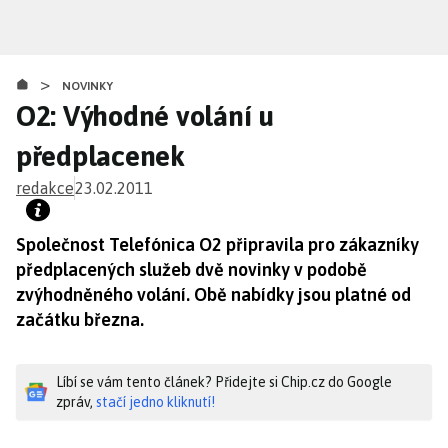
Přejít
k
hlavnímu
>
obsahu
NOVINKY
O2: Výhodné volání u
předplacenek
redakce
23.02.2011
Společnost Telefónica O2 připravila pro zákazníky
předplacených služeb dvě novinky v podobě
zvýhodněného volání. Obě nabídky jsou platné od
začátku března.
Líbí se vám tento článek? Přidejte si Chip.cz do Google
zpráv,
stačí jedno kliknutí!