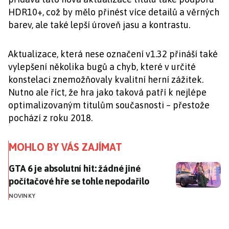
HDR10+, což by mělo přinést více detailů a věrných
barev, ale také lepší úroveň jasu a kontrastu.
Aktualizace, která nese označení v1.32 přináší také
vylepšení několika bugů a chyb, které v určité
konstelaci znemožňovaly kvalitní herní zážitek.
Nutno ale říct, že hra jako taková patří k nejlépe
optimalizovaným titulům současnosti – přestože
pochází z roku 2018.
MOHLO BY VÁS ZAJÍMAT
GTA 6 je absolutní hit: žádné jiné počítačové hře se t
GTA 6 je absolutní hit: žádné jiné
počítačové hře se tohle nepodařilo
NOVINKY