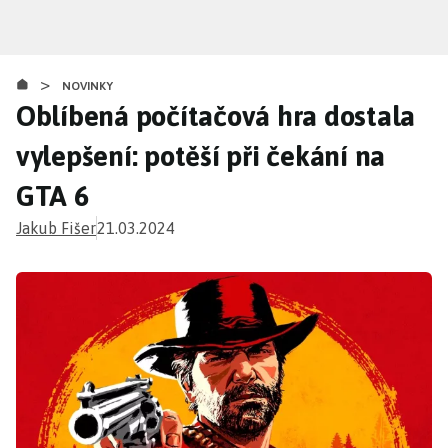
Přejít
k
hlavnímu
>
obsahu
NOVINKY
Oblíbená počítačová hra dostala
vylepšení: potěší při čekání na
GTA 6
Jakub Fišer
21.03.2024