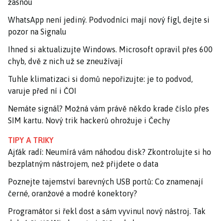
žasnou
WhatsApp není jediný. Podvodníci mají nový fígl, dejte si
pozor na Signalu
Ihned si aktualizujte Windows. Microsoft opravil přes 600
chyb, dvě z nich už se zneužívají
Tuhle klimatizaci si domů nepořizujte: je to podvod,
varuje před ní i ČOI
Nemáte signál? Možná vám právě někdo krade číslo přes
SIM kartu. Nový trik hackerů ohrožuje i Čechy
TIPY A TRIKY
Ajťák radí: Neumírá vám náhodou disk? Zkontrolujte si ho
bezplatným nástrojem, než přijdete o data
Poznejte tajemství barevných USB portů: Co znamenají
černé, oranžové a modré konektory?
Programátor si řekl dost a sám vyvinul nový nástroj. Tak