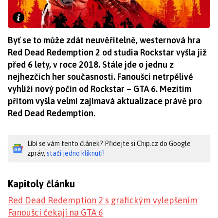
Byť se to může zdát neuvěřitelně, westernová hra
Red Dead Redemption 2 od studia Rockstar vyšla již
před 6 lety, v roce 2018. Stále jde o jednu z
nejhezčích her současnosti. Fanoušci netrpělivě
vyhlíží nový počin od Rockstar – GTA 6. Mezitím
přitom vyšla velmi zajímavá aktualizace právě pro
Red Dead Redemption.
Líbí se vám tento článek? Přidejte si Chip.cz do Google
zpráv,
stačí jedno kliknutí!
Kapitoly článku
Red Dead Redemption 2 s grafickým vylepšením
Fanoušci čekají na GTA 6