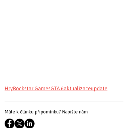
Hry
Rockstar Games
GTA 6
aktualizace
update
Máte k článku připomínku?
Napište nám