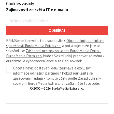
Cookies zásady
Zajímavosti ze světa IT v e-mailu
ODEBÍRAT
Přihlášením k newsletteru souhlasíte s
Obchodními podmínkami
společnosti BurdaMedia Extra s.r.o.
a potvrzujete, že jste se
seznámili se
Zásadami ochrany soukromí BurdaMedia Extra -
BurdaMedia Extra s.r.o.
bude s Vašimi údaji pracovat zejména k
organizaci a vyhodnocení akce a zasílání novinek.
Chcete navíc dostávat i další zajímavé a exkluzivní
informace od našich partnerů? Pokud souhlasíte se
zpracováním údajů k tomuto účelu podle
Zásad ochrany
soukromí BurdaMedia Extra s.r.o.
, zaškrtněte toto pole.
© 2003—2026 BurdaMedia Extra s.r.o.