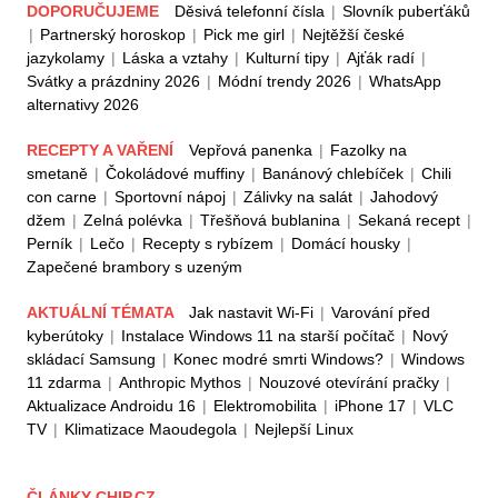
DOPORUČUJEME
Děsivá telefonní čísla
|
Slovník puberťáků
|
Partnerský horoskop
|
Pick me girl
|
Nejtěžší české
jazykolamy
|
Láska a vztahy
|
Kulturní tipy
|
Ajťák radí
|
Svátky a prázdniny 2026
|
Módní trendy 2026
|
WhatsApp
alternativy 2026
RECEPTY A VAŘENÍ
Vepřová panenka
|
Fazolky na
smetaně
|
Čokoládové muffiny
|
Banánový chlebíček
|
Chili
con carne
|
Sportovní nápoj
|
Zálivky na salát
|
Jahodový
džem
|
Zelná polévka
|
Třešňová bublanina
|
Sekaná recept
|
Perník
|
Lečo
|
Recepty s rybízem
|
Domácí housky
|
Zapečené brambory s uzeným
AKTUÁLNÍ TÉMATA
Jak nastavit Wi-Fi
|
Varování před
kyberútoky
|
Instalace Windows 11 na starší počítač
|
Nový
skládací Samsung
|
Konec modré smrti Windows?
|
Windows
11 zdarma
|
Anthropic Mythos
|
Nouzové otevírání pračky
|
Aktualizace Androidu 16
|
Elektromobilita
|
iPhone 17
|
VLC
TV
|
Klimatizace Maoudegola
|
Nejlepší Linux
ČLÁNKY CHIP.CZ