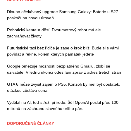
Dlouho očekávaný upgrade Samsung Galaxy: Baterie u S27
poskočí na novou úroveň
Robotický kentaur děsí. Dvoumetrový robot má ale
zachraňovat životy
Futuristické taxi bez řidiče je zase o krok blíž. Bude si s vámi
povídat a řekne, kolem kterých památek jedete
Google omezuje možnosti bezplatného Gmailu, zlobí se
uživatelé. V lednu ukončí odesílání zpráv z adres třetích stran
GTA 6 může zvýšit zájem o PS5. Konzolí by měl být dostatek,
otázkou zůstává cena
Vydělal na AI, teď střeží přírodu. Šéf OpenAI poslal přes 100
milionů na záchranu slavného orlího páru
DOPORUČENÉ ČLÁNKY