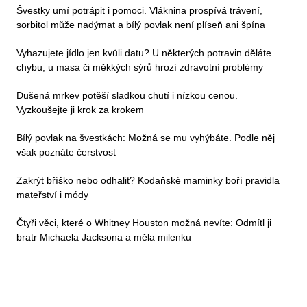
Švestky umí potrápit i pomoci. Vláknina prospívá trávení,
sorbitol může nadýmat a bílý povlak není plíseň ani špína
Vyhazujete jídlo jen kvůli datu? U některých potravin děláte
chybu, u masa či měkkých sýrů hrozí zdravotní problémy
Dušená mrkev potěší sladkou chutí i nízkou cenou.
Vyzkoušejte ji krok za krokem
Bílý povlak na švestkách: Možná se mu vyhýbáte. Podle něj
však poznáte čerstvost
Zakrýt bříško nebo odhalit? Kodaňské maminky boří pravidla
mateřství i módy
Čtyři věci, které o Whitney Houston možná nevíte: Odmítl ji
bratr Michaela Jacksona a měla milenku