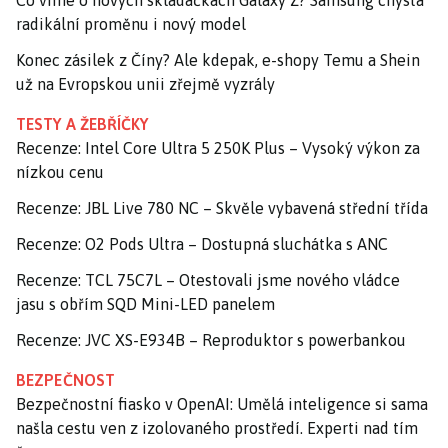
Co víme o nových skládačkách Galaxy Z? Samsung chystá
radikální proměnu i nový model
Konec zásilek z Číny? Ale kdepak, e-shopy Temu a Shein
už na Evropskou unii zřejmě vyzrály
TESTY A ŽEBŘÍČKY
Recenze: Intel Core Ultra 5 250K Plus – Vysoký výkon za
nízkou cenu
Recenze: JBL Live 780 NC – Skvěle vybavená střední třída
Recenze: O2 Pods Ultra – Dostupná sluchátka s ANC
Recenze: TCL 75C7L – Otestovali jsme nového vládce
jasu s obřím SQD Mini-LED panelem
Recenze: JVC XS-E934B – Reproduktor s powerbankou
BEZPEČNOST
Bezpečnostní fiasko v OpenAI: Umělá inteligence si sama
našla cestu ven z izolovaného prostředí. Experti nad tím