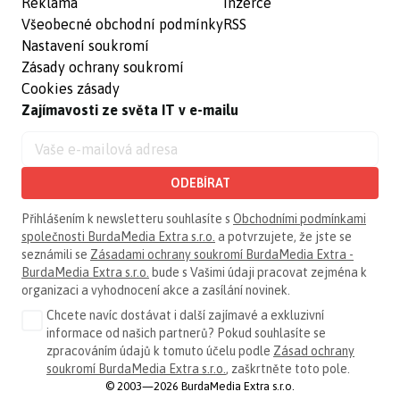
Reklama
Inzerce
Všeobecné obchodní podmínky
RSS
Nastavení soukromí
Zásady ochrany soukromí
Cookies zásady
Zajímavosti ze světa IT v e-mailu
ODEBÍRAT
Přihlášením k newsletteru souhlasíte s
Obchodními podmínkami
společnosti BurdaMedia Extra s.r.o.
a potvrzujete, že jste se
seznámili se
Zásadami ochrany soukromí BurdaMedia Extra -
BurdaMedia Extra s.r.o.
bude s Vašimi údaji pracovat zejména k
organizaci a vyhodnocení akce a zasílání novinek.
Chcete navíc dostávat i další zajímavé a exkluzivní
informace od našich partnerů? Pokud souhlasíte se
zpracováním údajů k tomuto účelu podle
Zásad ochrany
soukromí BurdaMedia Extra s.r.o.
, zaškrtněte toto pole.
© 2003—2026 BurdaMedia Extra s.r.o.