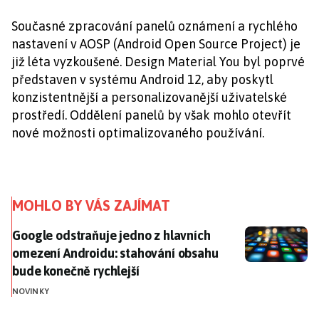
Současné zpracování panelů oznámení a rychlého
nastavení v AOSP (Android Open Source Project) je
již léta vyzkoušené. Design Material You byl poprvé
představen v systému Android 12, aby poskytl
konzistentnější a personalizovanější uživatelské
prostředí. Oddělení panelů by však mohlo otevřít
nové možnosti optimalizovaného používání.
MOHLO BY VÁS ZAJÍMAT
Google odstraňuje jedno z hlavních omezení Androidu
Google odstraňuje jedno z hlavních
omezení Androidu: stahování obsahu
bude konečně rychlejší
NOVINKY