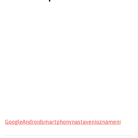
Google
Android
smartphony
nastavení
oznámení