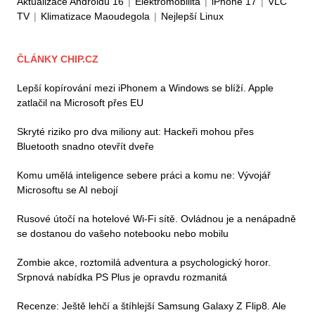
Aktualizace Androidu 16
|
Elektromobilita
|
iPhone 17
|
VLC
TV
|
Klimatizace Maoudegola
|
Nejlepší Linux
ČLÁNKY CHIP.CZ
Lepší kopírování mezi iPhonem a Windows se blíží. Apple
zatlačil na Microsoft přes EU
Skryté riziko pro dva miliony aut: Hackeři mohou přes
Bluetooth snadno otevřít dveře
Komu umělá inteligence sebere práci a komu ne: Vývojář
Microsoftu se AI nebojí
Rusové útočí na hotelové Wi-Fi sítě. Ovládnou je a nenápadně
se dostanou do vašeho notebooku nebo mobilu
Zombie akce, roztomilá adventura a psychologický horor.
Srpnová nabídka PS Plus je opravdu rozmanitá
Recenze: Ještě lehčí a štíhlejší Samsung Galaxy Z Flip8. Ale