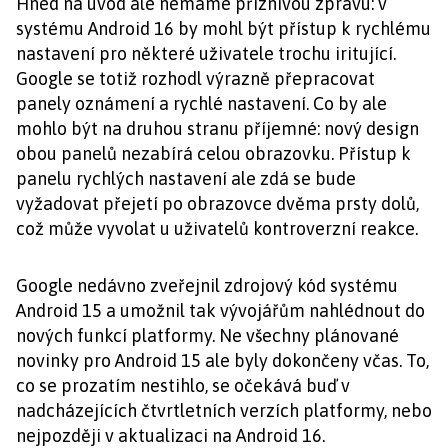
Hned na úvod ale nemáme příznivou zprávu: v
systému Android 16 by mohl být přístup k rychlému
nastavení pro některé uživatele trochu iritující.
Google se totiž rozhodl výrazně přepracovat
panely oznámení a rychlé nastavení. Co by ale
mohlo být na druhou stranu příjemné: nový design
obou panelů nezabírá celou obrazovku. Přístup k
panelu rychlých nastavení ale zdá se bude
vyžadovat přejetí po obrazovce dvěma prsty dolů,
což může vyvolat u uživatelů kontroverzní reakce.
Google nedávno zveřejnil zdrojový kód systému
Android 15 a umožnil tak vývojářům nahlédnout do
nových funkcí platformy. Ne všechny plánované
novinky pro Android 15 ale byly dokončeny včas. To,
co se prozatím nestihlo, se očekává buď v
nadcházejících čtvrtletních verzích platformy, nebo
nejpozději v aktualizaci na Android 16.