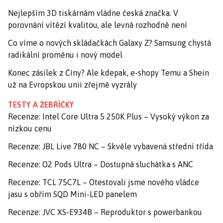
Nejlepším 3D tiskárnám vládne česká značka. V
porovnání vítězí kvalitou, ale levná rozhodně není
Co víme o nových skládačkách Galaxy Z? Samsung chystá
radikální proměnu i nový model
Konec zásilek z Číny? Ale kdepak, e-shopy Temu a Shein
už na Evropskou unii zřejmě vyzrály
TESTY A ŽEBŘÍČKY
Recenze: Intel Core Ultra 5 250K Plus – Vysoký výkon za
nízkou cenu
Recenze: JBL Live 780 NC – Skvěle vybavená střední třída
Recenze: O2 Pods Ultra – Dostupná sluchátka s ANC
Recenze: TCL 75C7L – Otestovali jsme nového vládce
jasu s obřím SQD Mini-LED panelem
Recenze: JVC XS-E934B – Reproduktor s powerbankou