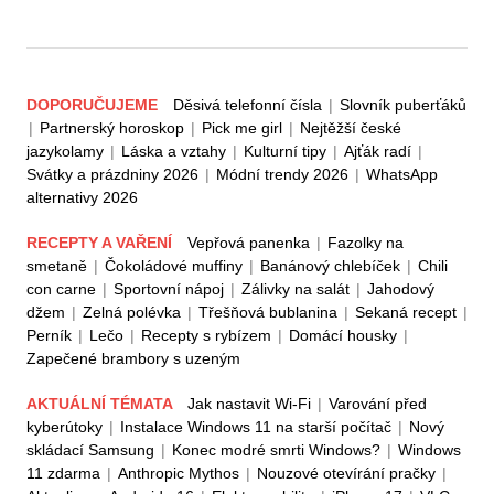
DOPORUČUJEME
Děsivá telefonní čísla
|
Slovník puberťáků
|
Partnerský horoskop
|
Pick me girl
|
Nejtěžší české
jazykolamy
|
Láska a vztahy
|
Kulturní tipy
|
Ajťák radí
|
Svátky a prázdniny 2026
|
Módní trendy 2026
|
WhatsApp
alternativy 2026
RECEPTY A VAŘENÍ
Vepřová panenka
|
Fazolky na
smetaně
|
Čokoládové muffiny
|
Banánový chlebíček
|
Chili
con carne
|
Sportovní nápoj
|
Zálivky na salát
|
Jahodový
džem
|
Zelná polévka
|
Třešňová bublanina
|
Sekaná recept
|
Perník
|
Lečo
|
Recepty s rybízem
|
Domácí housky
|
Zapečené brambory s uzeným
AKTUÁLNÍ TÉMATA
Jak nastavit Wi-Fi
|
Varování před
kyberútoky
|
Instalace Windows 11 na starší počítač
|
Nový
skládací Samsung
|
Konec modré smrti Windows?
|
Windows
11 zdarma
|
Anthropic Mythos
|
Nouzové otevírání pračky
|