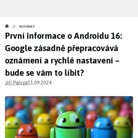
Přejít
k
hlavnímu
>
obsahu
NOVINKY
První informace o Androidu 16:
Google zásadně přepracovává
oznámení a rychlé nastavení –
bude se vám to líbit?
Jiří Palyza
11.09.2024