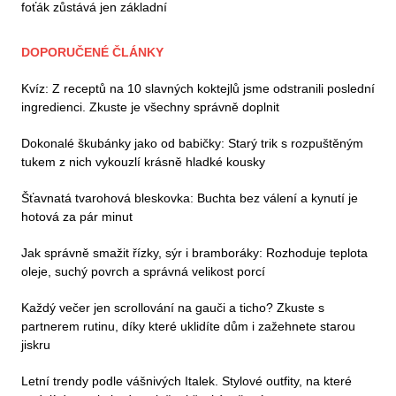
foťák zůstává jen základní
DOPORUČENÉ ČLÁNKY
Kvíz: Z receptů na 10 slavných koktejlů jsme odstranili poslední
ingredienci. Zkuste je všechny správně doplnit
Dokonalé škubánky jako od babičky: Starý trik s rozpuštěným
tukem z nich vykouzlí krásně hladké kousky
Šťavnatá tvarohová bleskovka: Buchta bez válení a kynutí je
hotová za pár minut
Jak správně smažit řízky, sýr i bramboráky: Rozhoduje teplota
oleje, suchý povrch a správná velikost porcí
Každý večer jen scrollování na gauči a ticho? Zkuste s
partnerem rutinu, díky které uklidíte dům i zažehnete starou
jiskru
Letní trendy podle vášnivých Italek. Stylové outfity, na které