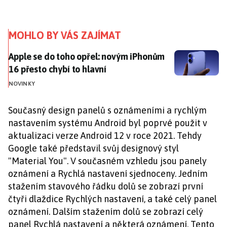
MOHLO BY VÁS ZAJÍMAT
Apple se do toho opřel: novým iPhonům 16 přesto chyb
Apple se do toho opřel: novým iPhonům
16 přesto chybí to hlavní
NOVINKY
Současný design panelů s oznámeními a rychlým
nastavením systému Android byl poprvé použit v
aktualizaci verze Android 12 v roce 2021. Tehdy
Google také představil svůj designový styl
"Material You". V současném vzhledu jsou panely
oznámení a Rychlá nastavení sjednoceny. Jedním
stažením stavového řádku dolů se zobrazí první
čtyři dlaždice Rychlých nastavení, a také celý panel
oznámení. Dalším stažením dolů se zobrazí celý
panel Rychlá nastavení a některá oznámení. Tento