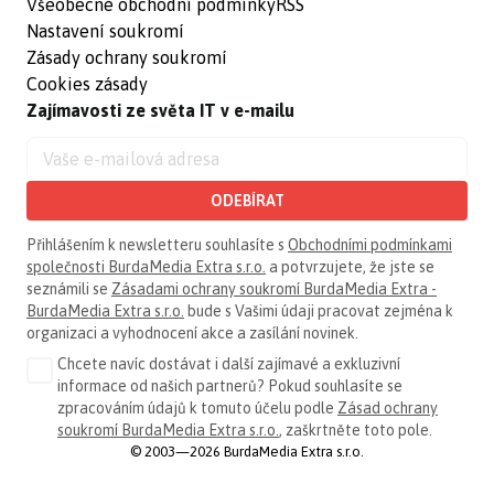
Všeobecné obchodní podmínky
RSS
Nastavení soukromí
Zásady ochrany soukromí
Cookies zásady
Zajímavosti ze světa IT v e-mailu
ODEBÍRAT
Přihlášením k newsletteru souhlasíte s
Obchodními podmínkami
společnosti BurdaMedia Extra s.r.o.
a potvrzujete, že jste se
seznámili se
Zásadami ochrany soukromí BurdaMedia Extra -
BurdaMedia Extra s.r.o.
bude s Vašimi údaji pracovat zejména k
organizaci a vyhodnocení akce a zasílání novinek.
Chcete navíc dostávat i další zajímavé a exkluzivní
informace od našich partnerů? Pokud souhlasíte se
zpracováním údajů k tomuto účelu podle
Zásad ochrany
soukromí BurdaMedia Extra s.r.o.
, zaškrtněte toto pole.
© 2003—2026 BurdaMedia Extra s.r.o.