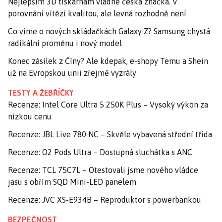
Nejlepším 3D tiskárnám vládne česká značka. V
porovnání vítězí kvalitou, ale levná rozhodně není
Co víme o nových skládačkách Galaxy Z? Samsung chystá
radikální proměnu i nový model
Konec zásilek z Číny? Ale kdepak, e-shopy Temu a Shein
už na Evropskou unii zřejmě vyzrály
TESTY A ŽEBŘÍČKY
Recenze: Intel Core Ultra 5 250K Plus – Vysoký výkon za
nízkou cenu
Recenze: JBL Live 780 NC – Skvěle vybavená střední třída
Recenze: O2 Pods Ultra – Dostupná sluchátka s ANC
Recenze: TCL 75C7L – Otestovali jsme nového vládce
jasu s obřím SQD Mini-LED panelem
Recenze: JVC XS-E934B – Reproduktor s powerbankou
BEZPEČNOST