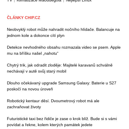
TV
|
Klimatizace Maoudegola
|
Nejlepší Linux
ČLÁNKY CHIP.CZ
Neobvyklý robot může nahradit nočního hlídače. Balancuje na
jednom kole a dokonce cítí plyn
Detekce nevhodného obsahu rozmazala video se psem. Apple
mu na bříšku našel „nahotu“
Chytrý trik, jak odradit zloděje: Majitelé karavanů schválně
nechávají v autě svůj starý mobil
Dlouho očekávaný upgrade Samsung Galaxy: Baterie u S27
poskočí na novou úroveň
Robotický kentaur děsí. Dvoumetrový robot má ale
zachraňovat životy
Futuristické taxi bez řidiče je zase o krok blíž. Bude si s vámi
povídat a řekne, kolem kterých památek jedete