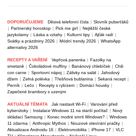
DOPORUČUJEME
Děsivá telefonní čísla
|
Slovník puberťáků
|
Partnerský horoskop
|
Pick me girl
|
Nejtěžší české
jazykolamy
|
Láska a vztahy
|
Kulturní tipy
|
Ajťák radí
|
Svátky a prázdniny 2026
|
Módní trendy 2026
|
WhatsApp
alternativy 2026
RECEPTY A VAŘENÍ
Vepřová panenka
|
Fazolky na
smetaně
|
Čokoládové muffiny
|
Banánový chlebíček
|
Chili
con carne
|
Sportovní nápoj
|
Zálivky na salát
|
Jahodový
džem
|
Zelná polévka
|
Třešňová bublanina
|
Sekaná recept
|
Perník
|
Lečo
|
Recepty s rybízem
|
Domácí housky
|
Zapečené brambory s uzeným
AKTUÁLNÍ TÉMATA
Jak nastavit Wi-Fi
|
Varování před
kyberútoky
|
Instalace Windows 11 na starší počítač
|
Nový
skládací Samsung
|
Konec modré smrti Windows?
|
Windows
11 zdarma
|
Anthropic Mythos
|
Nouzové otevírání pračky
|
Aktualizace Androidu 16
|
Elektromobilita
|
iPhone 17
|
VLC