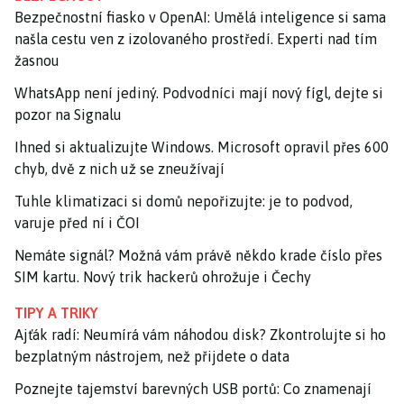
Bezpečnostní fiasko v OpenAI: Umělá inteligence si sama
našla cestu ven z izolovaného prostředí. Experti nad tím
žasnou
WhatsApp není jediný. Podvodníci mají nový fígl, dejte si
pozor na Signalu
Ihned si aktualizujte Windows. Microsoft opravil přes 600
chyb, dvě z nich už se zneužívají
Tuhle klimatizaci si domů nepořizujte: je to podvod,
varuje před ní i ČOI
Nemáte signál? Možná vám právě někdo krade číslo přes
SIM kartu. Nový trik hackerů ohrožuje i Čechy
TIPY A TRIKY
Ajťák radí: Neumírá vám náhodou disk? Zkontrolujte si ho
bezplatným nástrojem, než přijdete o data
Poznejte tajemství barevných USB portů: Co znamenají