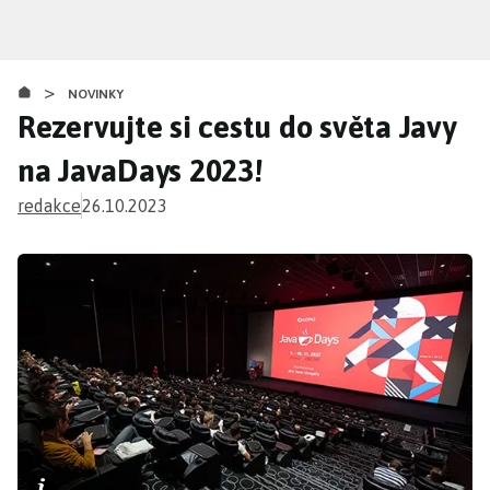
Přejít
k
hlavnímu
>
obsahu
NOVINKY
Rezervujte si cestu do světa Javy
na JavaDays 2023!
redakce
26.10.2023