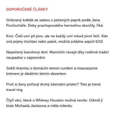
DOPORUČENÉ ČLÁNKY
Grilovaný květák se salsou z pečených paprik podle Jana
Punčocháře: Doby prachsprostého hermelínu skončily, říká
Kvíz: Češi umí pít pivo, ale ne každý umí mluvit pivní řečí. Kdo
zná pojmy čochtan nebo patok, možná zvládne aspoň 6/10
Nepečený tvarohový dort: Maminčin recept díky rodinné tradici
neupadne v zapomnění
Svěží tiramisu s domácím lemon curdem a mascarpone
krémem je ideálním letním dezertem
Proč si ženy pořizují druhý zásnubní prsten? Toto je trend
travel ring
Čtyři věci, které o Whitney Houston možná nevíte: Odmítl ji
bratr Michaela Jacksona a měla milenku