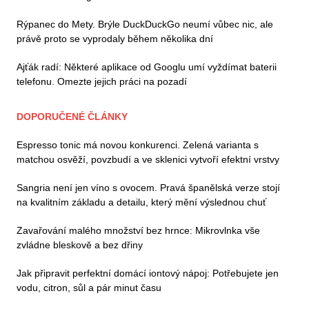
Rýpanec do Mety. Brýle DuckDuckGo neumí vůbec nic, ale
právě proto se vyprodaly během několika dní
Ajťák radí: Některé aplikace od Googlu umí vyždímat baterii
telefonu. Omezte jejich práci na pozadí
DOPORUČENÉ ČLÁNKY
Espresso tonic má novou konkurenci. Zelená varianta s
matchou osvěží, povzbudí a ve sklenici vytvoří efektní vrstvy
Sangria není jen víno s ovocem. Pravá španělská verze stojí
na kvalitním základu a detailu, který mění výslednou chuť
Zavařování malého množství bez hrnce: Mikrovlnka vše
zvládne bleskově a bez dřiny
Jak připravit perfektní domácí iontový nápoj: Potřebujete jen
vodu, citron, sůl a pár minut času