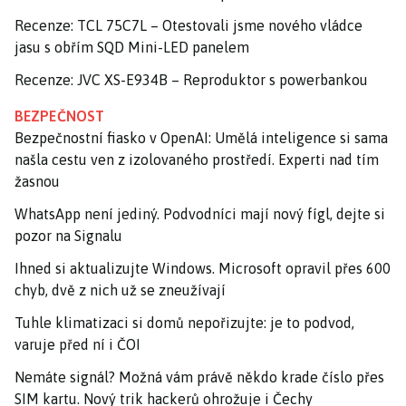
Recenze: TCL 75C7L – Otestovali jsme nového vládce
jasu s obřím SQD Mini-LED panelem
Recenze: JVC XS-E934B – Reproduktor s powerbankou
BEZPEČNOST
Bezpečnostní fiasko v OpenAI: Umělá inteligence si sama
našla cestu ven z izolovaného prostředí. Experti nad tím
žasnou
WhatsApp není jediný. Podvodníci mají nový fígl, dejte si
pozor na Signalu
Ihned si aktualizujte Windows. Microsoft opravil přes 600
chyb, dvě z nich už se zneužívají
Tuhle klimatizaci si domů nepořizujte: je to podvod,
varuje před ní i ČOI
Nemáte signál? Možná vám právě někdo krade číslo přes
SIM kartu. Nový trik hackerů ohrožuje i Čechy