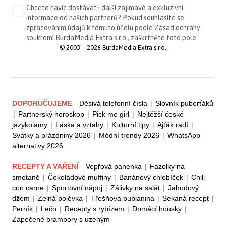
Chcete navíc dostávat i další zajímavé a exkluzivní
informace od našich partnerů? Pokud souhlasíte se
zpracováním údajů k tomuto účelu podle
Zásad ochrany
soukromí BurdaMedia Extra s.r.o.
, zaškrtněte toto pole.
© 2003—2026 BurdaMedia Extra s.r.o.
DOPORUČUJEME
Děsivá telefonní čísla
|
Slovník puberťáků
|
Partnerský horoskop
|
Pick me girl
|
Nejtěžší české
jazykolamy
|
Láska a vztahy
|
Kulturní tipy
|
Ajťák radí
|
Svátky a prázdniny 2026
|
Módní trendy 2026
|
WhatsApp
alternativy 2026
RECEPTY A VAŘENÍ
Vepřová panenka
|
Fazolky na
smetaně
|
Čokoládové muffiny
|
Banánový chlebíček
|
Chili
con carne
|
Sportovní nápoj
|
Zálivky na salát
|
Jahodový
džem
|
Zelná polévka
|
Třešňová bublanina
|
Sekaná recept
|
Perník
|
Lečo
|
Recepty s rybízem
|
Domácí housky
|
Zapečené brambory s uzeným