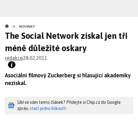
Přejít
k
hlavnímu
>
obsahu
NOVINKY
The Social Network získal jen tři
méně důležité oskary
redakce
28.02.2011
Asociální filmový Zuckerberg si hlasující akademiky
nezískal.
Líbí se vám tento článek? Přidejte si Chip.cz do Google
zpráv,
stačí jedno kliknutí!