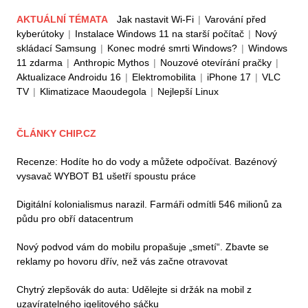
AKTUÁLNÍ TÉMATA
Jak nastavit Wi-Fi
|
Varování před
kyberútoky
|
Instalace Windows 11 na starší počítač
|
Nový
skládací Samsung
|
Konec modré smrti Windows?
|
Windows
11 zdarma
|
Anthropic Mythos
|
Nouzové otevírání pračky
|
Aktualizace Androidu 16
|
Elektromobilita
|
iPhone 17
|
VLC
TV
|
Klimatizace Maoudegola
|
Nejlepší Linux
ČLÁNKY CHIP.CZ
Recenze: Hodíte ho do vody a můžete odpočívat. Bazénový
vysavač WYBOT B1 ušetří spoustu práce
Digitální kolonialismus narazil. Farmáři odmítli 546 milionů za
půdu pro obří datacentrum
Nový podvod vám do mobilu propašuje „smetí“. Zbavte se
reklamy po hovoru dřív, než vás začne otravovat
Chytrý zlepšovák do auta: Udělejte si držák na mobil z
uzavíratelného igelitového sáčku