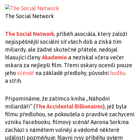
The Social Network
The Social Network
, příběh asociála, který založí
nejúspěšnější sociální síť všech dob a získá tím
miliardy, ale žádné skutečné přátele, nedojal
hlasující členy
Akademie
a nezískal včera večer
oskara za nejlepší film. Třemi oskary ocenili pouze
jeho
scénář
na základě předlohy, původní
hudbu
a střih.
Připomínáme, že zatímco kniha „Náhodní
miliardáři“ (
The Accidental Billionaires
), jež byla
filmu předlohou, se pokoušela o pravdivé zachycení
vzniku Facebooku, filmový scénář Aarona Sorkina
zachází s námětem volněji a vědomě některé
události pozměňuje; hlavní rysy příběhu ovšem