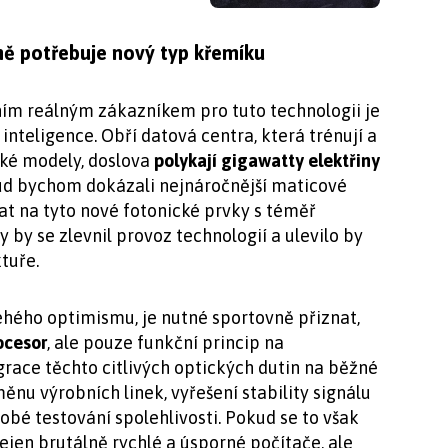
ě potřebuje nový typ křemíku
ím reálným zákazníkem pro tuto technologii je
teligence. Obří datová centra, která trénují a
cké modely, doslova
polykají gigawatty elektřiny
okud bychom dokázali nejnáročnější maticové
t na tyto nové fotonické prvky s téměř
 by se zlevnil provoz technologií a ulevilo by
tuře.
ehého optimismu, je nutné sportovně přiznat,
ocesor
, ale pouze funkční princip na
race těchto citlivých optických dutin na běžné
nu výrobních linek, vyřešení stability signálu
obé testování spolehlivosti. Pokud se to však
jen brutálně rychlé a úsporné počítače, ale