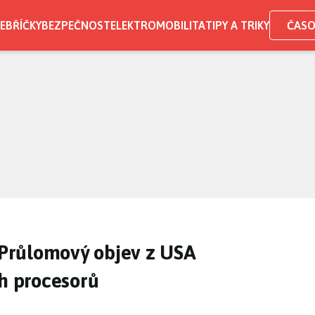
EBŘÍČKY
BEZPEČNOST
ELEKTROMOBILITA
TIPY A TRIKY
ČASO
. Průlomový objev z USA
ch procesorů