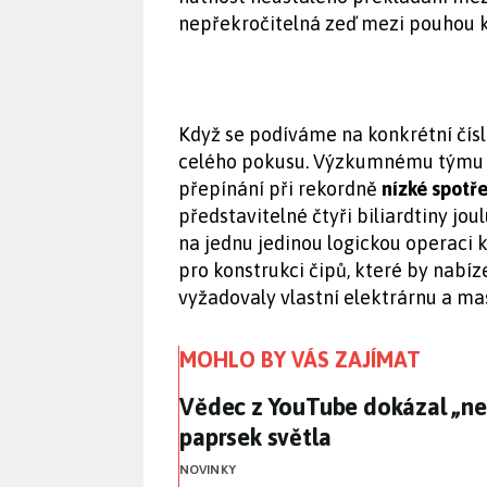
nepřekročitelná zeď mezi pouhou 
Když se podíváme na konkrétní čís
celého pokusu. Výzkumnému týmu s
přepínání při rekordně
nízké spotř
představitelné čtyři biliardtiny jo
na jednu jedinou logickou operaci 
pro konstrukci čipů, které by nabí
vyžadovaly vlastní elektrárnu a mas
MOHLO BY VÁS ZAJÍMAT
Vědec z YouTube dokázal „nem
Vědec z YouTube dokázal „nem
paprsek světla
NOVINKY