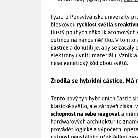
Fyzici z Pensylvánské univerzity pro
bleskovou
rychlost světla s reakti
tlustý pouhých několik atomových v
dutinou na nanosměřítku. V tomto 
částice
a donutili je, aby se začal
elektrony uvnitř materiálu. Vznikla
nese genetický kód obou světů.
Zrodila se hybridní částice. Má 
Tento nový typ hybridních částic si
klasické světlo, ale zároveň získal
schopnost na sebe reagovat
a měnit
hardwarových architektur to zname
provádět logické a výpočetní oper
nutnost neustálého překládání mezi