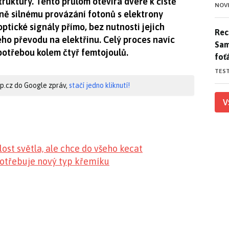
ruktury. Tento průlom otevírá dveře k čistě
NOV
ně silnému provázání fotonů s elektrony
tické signály přímo, bez nutnosti jejich
Rece
Rece
o převodu na elektřinu. Celý proces navíc
Sam
potřebou kolem čtyř femtojoulů.
foť
TES
hip.cz do Google zpráv,
stačí jedno kliknutí!
V
lost světla, ale chce do všeho kecat
otřebuje nový typ křemíku