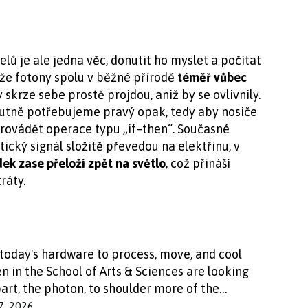
lů je ale jedna věc, donutit ho myslet a počítat
 že fotony spolu v běžné přírodě
téměř vůbec
skrze sebe prostě projdou, aniž by se ovlivnily.
nutně potřebujeme pravý opak, tedy aby nosiče
rovádět operace typu „if–then“. Současné
tický signál složitě převedou na elektřinu, v
dek zase přeloží zpět na světlo
, což přináší
ráty.
g today's hardware to process, move, and cool
n in the School of Arts & Sciences are looking
art, the photon, to shoulder more of the…
7, 2026