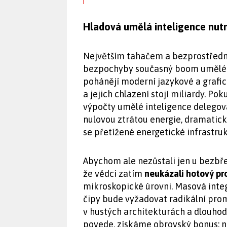
Hladová umělá inteligence nutn
Největším tahačem a bezprostředn
bezpochyby současný boom umělé in
pohánějí moderní jazykové a grafi
a jejich chlazení stojí miliardy. P
výpočty umělé inteligence delegova
nulovou ztrátou energie, dramaticky
se přetížené energetické infrastruk
Abychom ale nezůstali jen u bezbř
že vědci zatím
neukázali hotový pr
mikroskopické úrovni. Masová integ
čipy bude vyžadovat radikální promě
v hustých architekturách a dlouhod
povede, získáme obrovský bonus: ne