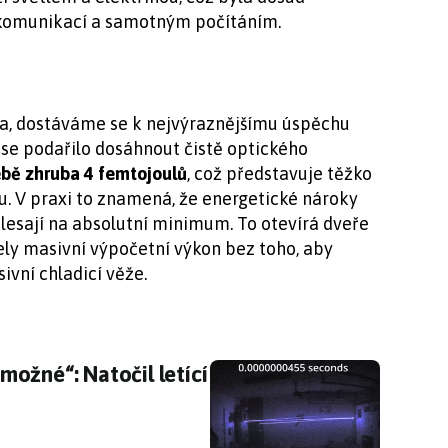
komunikací a samotným počítáním.
la, dostáváme se k nejvýraznějšímu úspěchu
e podařilo dosáhnout čistě optického
ebě zhruba 4 femtojoulů
, což představuje těžko
ulu. V praxi to znamená, že energetické nároky
klesají na absolutní minimum. To otevírá dveře
zely masivní výpočetní výkon bez toho, aby
ivní chladicí věže.
ožné“: Natočil letící paprsek světla
ožné“: Natočil letící