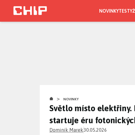
Přejít
k
NOVINKY
TESTY
Ž
hlavnímu
obsahu
>
NOVINKY
Světlo místo elektřiny
startuje éru fotonický
Dominik Marek
30.05.2026