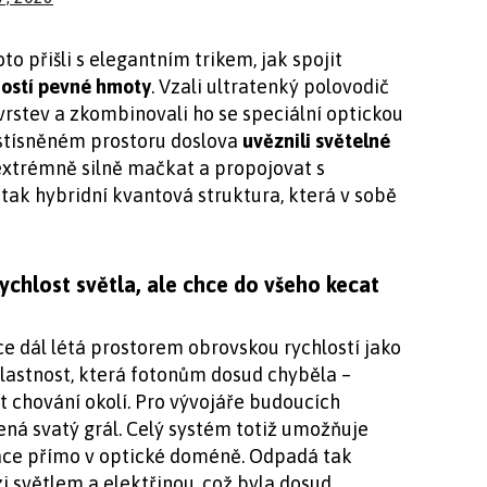
to přišli s elegantním trikem, jak spojit
vností pevné hmoty
. Vzali ultratenký polovodič
rstev a zkombinovali ho se speciální optickou
stísněném prostoru doslova
uvěznili světelné
y extrémně silně mačkat a propojovat s
 tak hybridní kvantová struktura, která v sobě
rychlost světla, ale chce do všeho kecat
ce dál létá prostorem obrovskou rychlostí jako
 vlastnost, která fotonům dosud chyběla –
 chování okolí. Pro vývojáře budoucích
ná svatý grál. Celý systém totiž umožňuje
ace přímo v optické doméně. Odpadá tak
 světlem a elektřinou, což byla dosud