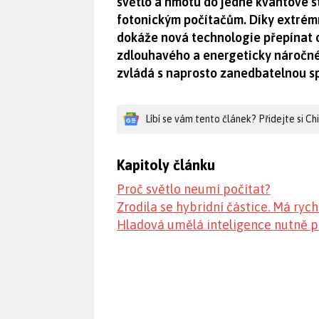
světlo a hmotu do jedné kvantové st
fotonickým počítačům. Díky extrém
dokáže nová technologie přepínat op
zdlouhavého a energeticky náročnéh
zvládá s naprosto zanedbatelnou s
Líbí se vám tento článek? Přidejte si C
Kapitoly článku
Proč světlo neumí počítat?
Zrodila se hybridní částice. Má rych
Hladová umělá inteligence nutně p