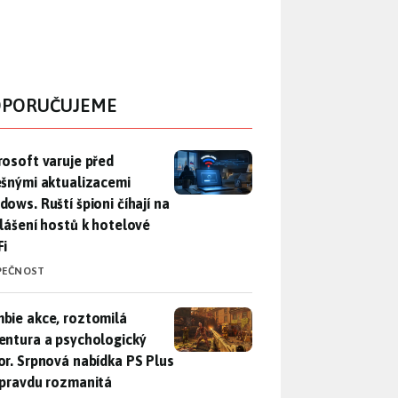
PORUČUJEME
rosoft varuje před falešnými aktualizacemi Windows. Ruští špio
rosoft varuje před
ešnými aktualizacemi
dows. Ruští špioni číhají na
hlášení hostů k hotelové
Fi
PEČNOST
bie akce, roztomilá adventura a psychologický horor. Srpnová
bie akce, roztomilá
entura a psychologický
or. Srpnová nabídka PS Plus
opravdu rozmanitá