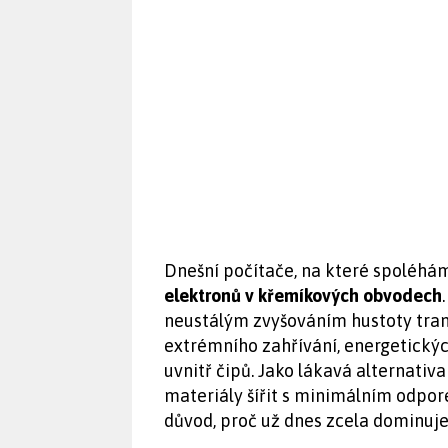
Dnešní počítače, na které spoléháme
elektronů v křemíkových obvodech
neustálým zvyšováním hustoty tran
extrémního zahřívání, energetický
uvnitř čipů. Jako lákavá alternativa
materiály šířit s minimálním odpor
důvod, proč už dnes zcela dominuj