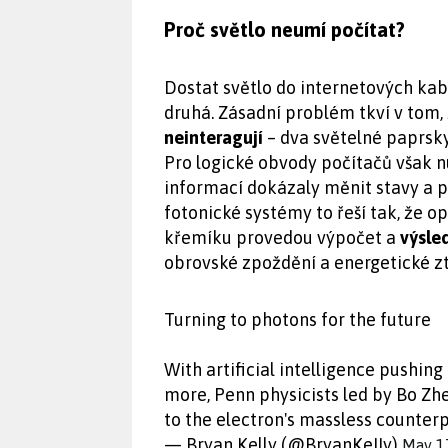
Proč světlo neumí počítat?
Dostat světlo do internetových kabe
druhá. Zásadní problém tkví v tom,
neinteragují
– dva světelné paprsky 
Pro logické obvody počítačů však 
informací dokázaly měnit stavy a p
fotonické systémy to řeší tak, že op
křemíku provedou výpočet a
výsle
obrovské zpoždění a energetické zt
Turning to photons for the future
With artificial intelligence pushin
more, Penn physicists led by Bo Zhe
to the electron's massless counterp
— Bryan Kelly (@BryanKeIIy)
May 1