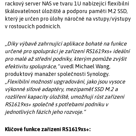
rackový server NAS ve tvaru 1U nabízející flexibilní
škálovatelnost úložiště a podporu paměti M.2 SSD,
který je určen pro úlohy náročné na vstupy/výstupy
v rostoucích podnicích.
„Díky výbavě zahrnující aplikace bohaté na funkce
určené pro spolupráci je zařízení RS1619xs+ ideální
pro malé až střední podniky, kterým pomůže zvýšit
efektivitu spolupráce,“
uvedl Michael Wang,
produktový manažer společnosti Synology.
„Flexibilní možnosti upgradování, jako jsou vysoce
výkonné síťové adaptéry, mezipaměť SSD M.2 a
rozšíření kapacity úložiště, umožňují růst zařízení
RS1619xs+ společně s potřebami podniku v
jednotlivých fázích jeho rozvoje.“
Klíčové funkce zařízení RS1619xs+: