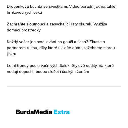
Drobenková buchta se švestkami: Video poradí, jak na tuhle
hrnkovou rychlovku
Zachraňte žloutnoucí a zasychající listy okurek. Využijte
domácí prostředky
Každý večer jen scrollování na gauči a ticho? Zkuste s
partnerem rutinu, díky které uklidíte dům i zažehnete starou
jiskru
Letní trendy podle vášnivých Italek. Stylové outfity, na které
nedají dopustit, budou slušet i českým ženám