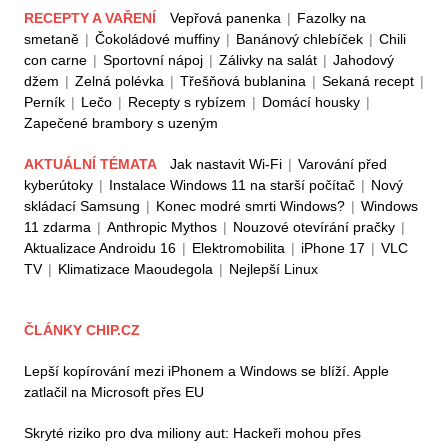
RECEPTY A VAŘENÍ
Vepřová panenka
|
Fazolky na
smetaně
|
Čokoládové muffiny
|
Banánový chlebíček
|
Chili
con carne
|
Sportovní nápoj
|
Zálivky na salát
|
Jahodový
džem
|
Zelná polévka
|
Třešňová bublanina
|
Sekaná recept
|
Perník
|
Lečo
|
Recepty s rybízem
|
Domácí housky
|
Zapečené brambory s uzeným
AKTUÁLNÍ TÉMATA
Jak nastavit Wi-Fi
|
Varování před
kyberútoky
|
Instalace Windows 11 na starší počítač
|
Nový
skládací Samsung
|
Konec modré smrti Windows?
|
Windows
11 zdarma
|
Anthropic Mythos
|
Nouzové otevírání pračky
|
Aktualizace Androidu 16
|
Elektromobilita
|
iPhone 17
|
VLC
TV
|
Klimatizace Maoudegola
|
Nejlepší Linux
ČLÁNKY CHIP.CZ
Lepší kopírování mezi iPhonem a Windows se blíží. Apple
zatlačil na Microsoft přes EU
Skryté riziko pro dva miliony aut: Hackeři mohou přes