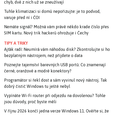
chyb, dvě z nich už se zneužívají
Tuhle klimatizaci si domů nepořizujte: je to podvod,
varuje před ní i ČOI
Nemáte signál? Možná vám právě někdo krade číslo přes
SIM kartu. Nový trik hackerů ohrožuje i Čechy
TIPY A TRIKY
Ajťák radí: Neumírá vám náhodou disk? Zkontrolujte si ho
bezplatným nástrojem, než přijdete o data
Poznejte tajemství barevných USB portů: Co znamenají
černé, oranžové a modré konektory?
Programátor si řekl dost a sám vyvinul nový nástroj. Tak
dobrý čistič Windows tu ještě nebyl
Vypínáte Wi-Fi router při odjezdu na dovolenou? Tohle
jsou důvody, proč byste měli
V říjnu 2026 končí jedna verze Windows 11. Ověřte si, že