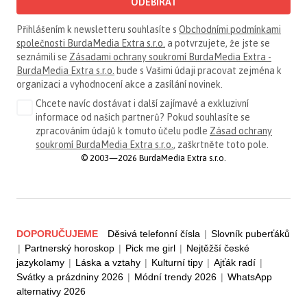
ODEBÍRAT
Přihlášením k newsletteru souhlasíte s
Obchodními podmínkami
společnosti BurdaMedia Extra s.r.o.
a potvrzujete, že jste se
seznámili se
Zásadami ochrany soukromí BurdaMedia Extra -
BurdaMedia Extra s.r.o.
bude s Vašimi údaji pracovat zejména k
organizaci a vyhodnocení akce a zasílání novinek.
Chcete navíc dostávat i další zajímavé a exkluzivní
informace od našich partnerů? Pokud souhlasíte se
zpracováním údajů k tomuto účelu podle
Zásad ochrany
soukromí BurdaMedia Extra s.r.o.
, zaškrtněte toto pole.
© 2003—2026 BurdaMedia Extra s.r.o.
DOPORUČUJEME
Děsivá telefonní čísla
|
Slovník puberťáků
|
Partnerský horoskop
|
Pick me girl
|
Nejtěžší české
jazykolamy
|
Láska a vztahy
|
Kulturní tipy
|
Ajťák radí
|
Svátky a prázdniny 2026
|
Módní trendy 2026
|
WhatsApp
alternativy 2026