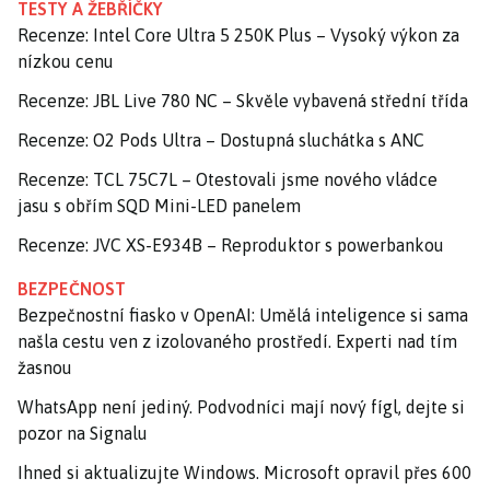
TESTY A ŽEBŘÍČKY
Recenze: Intel Core Ultra 5 250K Plus – Vysoký výkon za
nízkou cenu
Recenze: JBL Live 780 NC – Skvěle vybavená střední třída
Recenze: O2 Pods Ultra – Dostupná sluchátka s ANC
Recenze: TCL 75C7L – Otestovali jsme nového vládce
jasu s obřím SQD Mini-LED panelem
Recenze: JVC XS-E934B – Reproduktor s powerbankou
BEZPEČNOST
Bezpečnostní fiasko v OpenAI: Umělá inteligence si sama
našla cestu ven z izolovaného prostředí. Experti nad tím
žasnou
WhatsApp není jediný. Podvodníci mají nový fígl, dejte si
pozor na Signalu
Ihned si aktualizujte Windows. Microsoft opravil přes 600