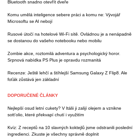
Bluetooth snadno otevřít dveře
Komu umělá inteligence sebere práci a komu ne: Vývojář
Microsoftu se AI nebojí
Rusové útočí na hotelové Wi-Fi sítě. Ovládnou je a nenápadně
se dostanou do vašeho notebooku nebo mobilu
Zombie akce, roztomilá adventura a psychologický horor.
Srpnová nabídka PS Plus je opravdu rozmanitá
Recenze: Ještě lehčí a štíhlejší Samsung Galaxy Z Flip8. Ale
foťák zůstává jen základní
DOPORUČENÉ ČLÁNKY
Nejlepší osud letní cukety? V Itálii ji zalijí olejem a vznikne
sott’olio, které překvapí chutí i využitím
Kvíz: Z receptů na 10 slavných koktejlů jsme odstranili poslední
ingredienci. Zkuste je všechny správně doplnit