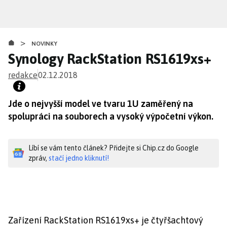
Přejít
k
hlavnímu
>
obsahu
NOVINKY
Synology RackStation RS1619xs+
redakce
02.12.2018
Jde o nejvyšší model ve tvaru 1U zaměřený na
spolupráci na souborech a vysoký výpočetní výkon.
Líbí se vám tento článek? Přidejte si Chip.cz do Google
zpráv,
stačí jedno kliknutí!
Zařízení RackStation RS1619xs+ je čtyřšachtový