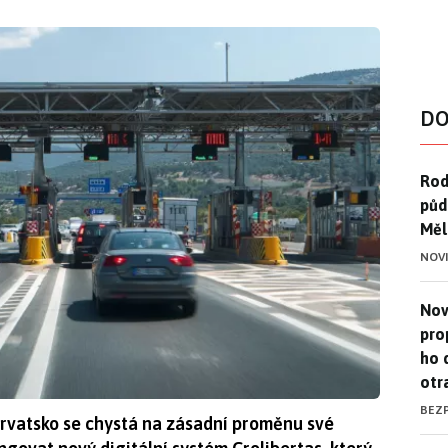
DO
Rod
Rod
půd
Měl
NOV
Nov
Nov
pro
ho 
otr
BEZ
horvatsko se chystá na zásadní proměnu své