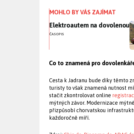
MOHLO BY VÁS ZAJÍMAT
Elektroautem na dovolenou
Elektroautem na dovolenou
ČASOPIS
Co to znamená pro dovolenkář
Cesta k Jadranu bude díky těmto z
turisty to však znamená nutnost mí
stačit zkontrolovat online
registrac
mýtných závor. Modernizace mýtné
přizpůsobí chorvatskou infrastrukt
každoročně míří.