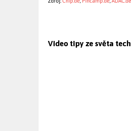
Zdroj:
Chip.de
,
Pincamp.de
,
ADAC.d
Video tipy ze světa tec