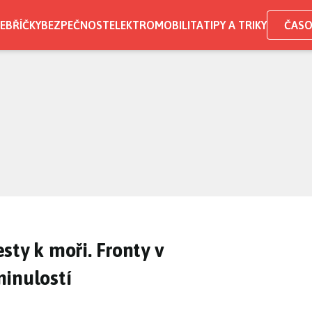
EBŘÍČKY
BEZPEČNOST
ELEKTROMOBILITA
TIPY A TRIKY
ČASO
sty k moři. Fronty v
inulostí