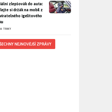
iální zlepšovák do auta: Udělejte si držák na mobil z uzavírat
iální zlepšovák do auta:
lejte si držák na mobil z
víratelného igelitového
ku
 A TRIKY
ŠECHNY NEJNOVĚJŠÍ ZPRÁVY