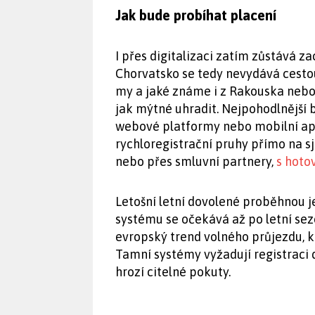
Jak bude probíhat placení
I přes digitalizaci zatím zůstává z
Chorvatsko se tedy nevydává cesto
my a jaké známe i z Rakouska nebo 
jak mýtné uhradit. Nejpohodlnější
webové platformy nebo mobilní apl
rychloregistrační pruhy přímo na s
nebo přes smluvní partnery,
s hoto
Letošní letní dovolené proběhnou j
systému se očekává až po letní se
evropský trend volného průjezdu, kt
Tamní systémy vyžadují registraci 
hrozí citelné pokuty.