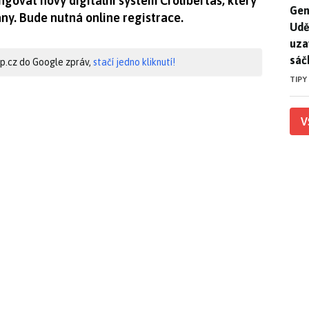
ungovat nový digitální systém Crolibertas, který
Gen
Gen
ny. Bude nutná online registrace.
Udě
uza
sáč
hip.cz do Google zpráv,
stačí jedno kliknutí!
TIPY
V