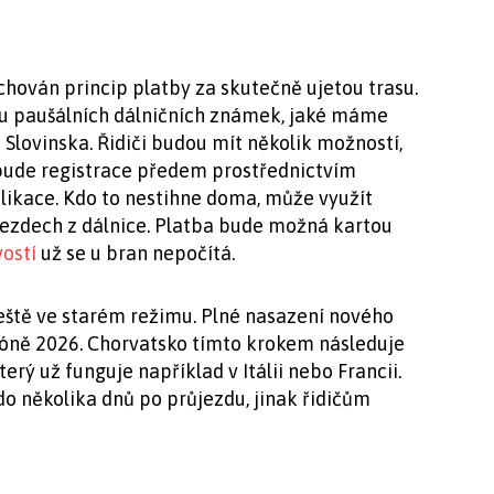
achován princip platby za skutečně ujetou trasu.
u paušálních dálničních známek, jaké máme
Slovinska. Řidiči budou mít několik možností,
 bude registrace předem prostřednictvím
ikace. Kdo to nestihne doma, může využít
jezdech z dálnice. Platba bude možná kartou
vostí
už se u bran nepočítá.
eště ve starém režimu. Plné nasazení nového
zóně 2026. Chorvatsko tímto krokem následuje
erý už funguje například v Itálii nebo Francii.
do několika dnů po průjezdu, jinak řidičům