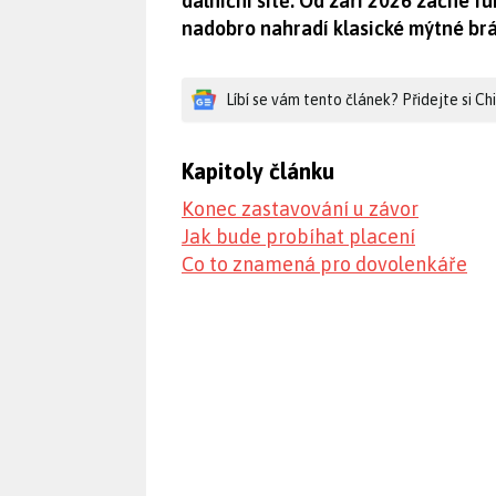
dálniční sítě. Od září 2026 začne f
nadobro nahradí klasické mýtné brá
Líbí se vám tento článek? Přidejte si C
Kapitoly článku
Konec zastavování u závor
Jak bude probíhat placení
Co to znamená pro dovolenkáře