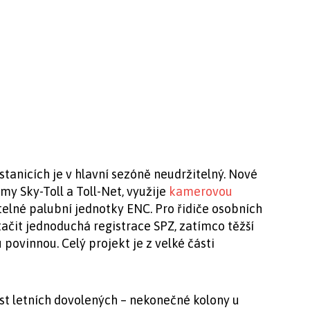
tanicích je v hlavní sezóně neudržitelný. Nové
irmy Sky-Toll a Toll-Net, využije
kamerovou
telné palubní jednotky ENC. Pro řidiče osobních
tačit jednoduchá registrace SPZ, zatímco těžší
povinnou. Celý projekt je z velké části
est letních dovolených – nekonečné kolony u