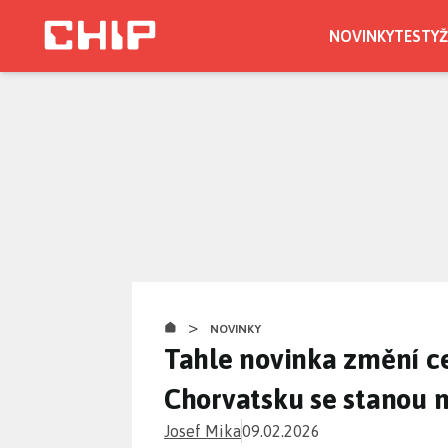
Přejít
k
NOVINKY
TESTY
Ž
hlavnímu
obsahu
>
NOVINKY
Tahle novinka změní ce
Chorvatsku se stanou m
Josef Mika
09.02.2026