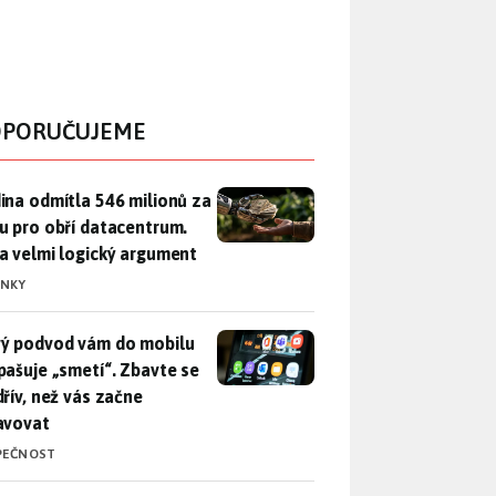
PORUČUJEME
ina odmítla 546 milionů za půdu pro obří datacentrum. Měla 
ina odmítla 546 milionů za
u pro obří datacentrum.
a velmi logický argument
INKY
ý podvod vám do mobilu propašuje „smetí“. Zbavte se ho dřív, 
ý podvod vám do mobilu
pašuje „smetí“. Zbavte se
dřív, než vás začne
avovat
PEČNOST