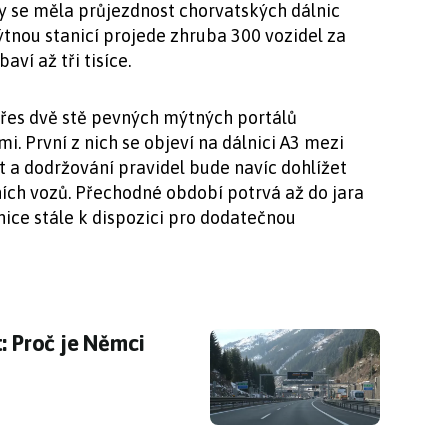
y se měla průjezdnost chorvatských dálnic
tnou stanicí projede zhruba 300 vozidel za
aví až tři tisíce.
přes dvě stě pevných mýtných portálů
. První z nich se objeví na dálnici A3 mezi
 a dodržování pravidel bude navíc dohlížet
ích vozů. Přechodné období potrvá až do jara
ice stále k dispozici pro dodatečnou
: Proč je Němci nemusí platit a Češi ano?
: Proč je Němci