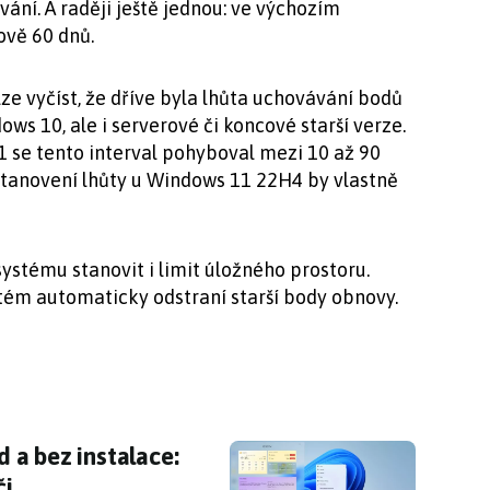
ání. A raději ještě jednou: ve výchozím
ově 60 dnů.
lze vyčíst, že dříve byla lhůta uchovávání bodů
ows 10, ale i serverové či koncové starší verze.
 se tento interval pohyboval mezi 10 až 90
stanovení lhůty u Windows 11 22H4 by vlastně
ystému stanovit i limit úložného prostoru.
tém automaticky odstraní starší body obnovy.
 a bez instalace: jednoduše zdarma v prohlíž
 a bez instalace:
či