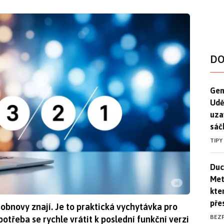
DO
Gen
Gen
Udě
uza
sáč
TIPY
Duck
Duc
Mety
kte
pře
bnovy znají. Je to praktická vychytávka pro
BEZ
otřeba se rychle vrátit k poslední funkční verzi