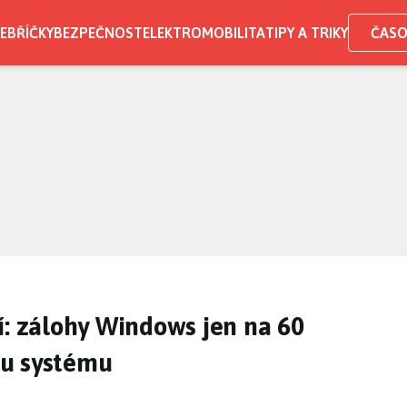
EBŘÍČKY
BEZPEČNOST
ELEKTROMOBILITA
TIPY A TRIKY
ČASO
í: zálohy Windows jen na 60
ou systému