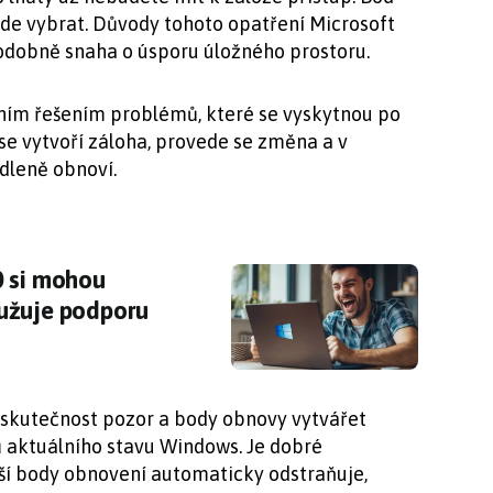
de vybrat. Důvody tohoto opatření Microsoft
odobně snaha o úsporu úložného prostoru.
ním řešením problémů, které se vyskytnou po
e vytvoří záloha, provede se změna a v
dleně obnoví.
0 si mohou oddechnout: Microsoft prodlužuje
0 si mohou
užuje podporu
 skutečnost pozor a body obnovy vytvářet
ů aktuálního stavu Windows. Je dobré
ší body obnovení automaticky odstraňuje,