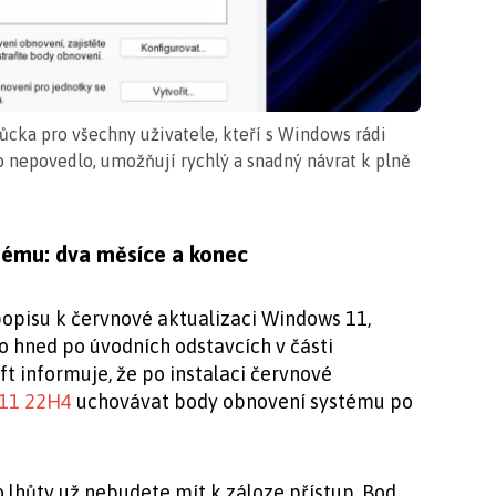
cka pro všechny uživatele, kteří s Windows rádi
o nepovedlo, umožňují rychlý a snadný návrat k plně
tému: dva měsíce a konec
 popisu k červnové aktualizaci Windows 11,
 hned po úvodních odstavcích v části
t informuje, že po instalaci červnové
11 22H4
uchovávat body obnovení systému po
o lhůty už nebudete mít k záloze přístup. Bod