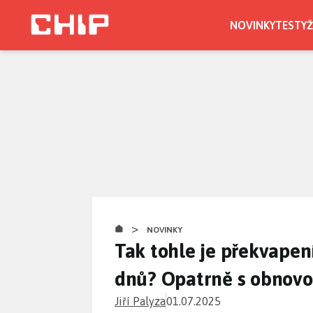
Přejít
k
NOVINKY
TESTY
Ž
hlavnímu
CHIP.CZ
obsahu
>
NOVINKY
Tak tohle je překvapen
dnů? Opatrně s obnov
Jiří Palyza
01.07.2025