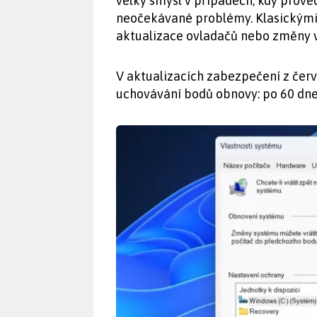
velký smysl v případech, kdy prove
neočekávané problémy. Klasickými 
aktualizace ovladačů nebo změny v
V aktualizacích zabezpečení z červ
uchovávání bodů obnovy: po 60 dn