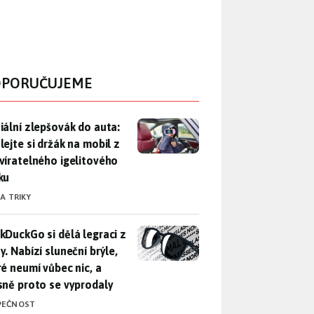
PORUČUJEME
iální zlepšovák do auta: Udělejte si držák na mobil z uzavírat
iální zlepšovák do auta:
lejte si držák na mobil z
víratelného igelitového
ku
 A TRIKY
DuckGo si dělá legraci z Mety. Nabízí sluneční brýle, které n
kDuckGo si dělá legraci z
. Nabízí sluneční brýle,
ré neumí vůbec nic, a
sně proto se vyprodaly
PEČNOST