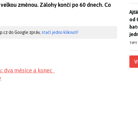
s velkou změnou. Zálohy končí po 60 dnech. Co
Ajť
Ajťá
od 
bat
hip.cz do Google zpráv,
stačí jedno kliknutí!
jed
TIPY
V
u: dva měsíce a konec
y