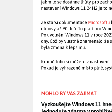
jakmile se dosáhne lhůty pro zachov
nastavení Windows 11 24H2 je to n
Ze starší dokumentace
Microsoftu
obnovy až 90 dnů. To platí pro Wind
Po uvolnění Windows 11 v roce 2021
dny. Což by vlastně znamenalo, že 
byla změna k lepšímu.
Kromě toho si můžete v nastavení s
Pokud je vyhrazené místo plné, sys
MOHLO BY VÁS ZAJÍMAT
Vyzkoušejte Windows 11 hned
Vyzkoušejte Windows 11 hned
jednoduše zdarma v prohlíže