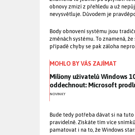
obnovy zmizí z přehledu a už nepůj
nevysvětluje. Důvodem je pravděp
Body obnovení systému jsou tradič
změnách systému. To znamená, že s
případě chyby se pak záloha nepro
MOHLO BY VÁS ZAJÍMAT
Miliony uživatelů Windows 1
Miliony uživatelů Windows 1
oddechnout: Microsoft prodl
NOVINKY
Bude tedy potřeba dávat si na tuto
pravidelně. Získáte tím více snímk
pamatovat i na to, že Windows star