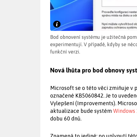
Bod obnovení systému je užitečná pomů
experimentují. V případě, kdyby se něc
funkční verzi.
Nová lhůta pro bod obnovy sys
Microsoft se o této věci zmiňuje v
označené KB5060842. Je to uvedeno
Vylepšení (Improvements). Microsof
aktualizace bude systém
Windows 
dobu 60 dnů.
Znamená to jediné: po uplynutí tét