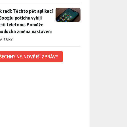
ák radí: Těchto pět aplikací od Googlu potichu vybíjí baterii
k radí: Těchto pět aplikací
Googlu potichu vybíjí
erii telefonu. Pomůže
noduchá změna nastavení
 A TRIKY
ŠECHNY NEJNOVĚJŠÍ ZPRÁVY