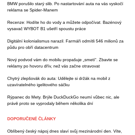
BMW porušilo starý slib. Po nastartování auta na vás vyskočí
reklama se Spider-Manem
Recenze: Hodíte ho do vody a můžete odpočívat. Bazénový
vysavač WYBOT B1 ušetří spoustu práce
Digitální kolonialismus narazil. Farmáři odmítli 546 milionů za
půdu pro obří datacentrum
Nový podvod vám do mobilu propašuje „smetí“. Zbavte se
reklamy po hovoru dřív, než vás začne otravovat
Chytrý zlepšovák do auta: Udělejte si držák na mobil z
uzavíratelného igelitového sáčku
Rýpanec do Mety. Brýle DuckDuckGo neumí vůbec nic, ale
právě proto se vyprodaly během několika dní
DOPORUČENÉ ČLÁNKY
Oblíbený český nápoj dnes slaví svůj mezinárodní den. Víte,