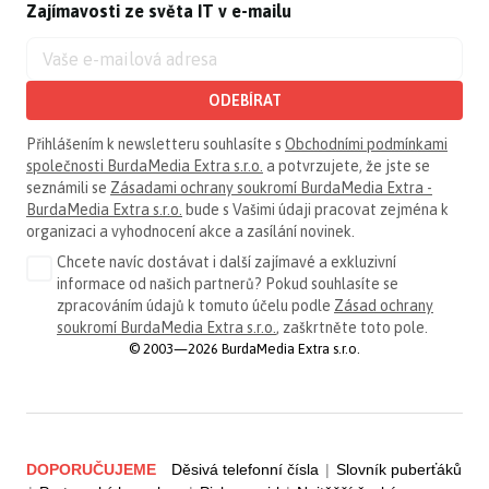
Zajímavosti ze světa IT v e-mailu
ODEBÍRAT
Přihlášením k newsletteru souhlasíte s
Obchodními podmínkami
společnosti BurdaMedia Extra s.r.o.
a potvrzujete, že jste se
seznámili se
Zásadami ochrany soukromí BurdaMedia Extra -
BurdaMedia Extra s.r.o.
bude s Vašimi údaji pracovat zejména k
organizaci a vyhodnocení akce a zasílání novinek.
Chcete navíc dostávat i další zajímavé a exkluzivní
informace od našich partnerů? Pokud souhlasíte se
zpracováním údajů k tomuto účelu podle
Zásad ochrany
soukromí BurdaMedia Extra s.r.o.
, zaškrtněte toto pole.
© 2003—2026 BurdaMedia Extra s.r.o.
DOPORUČUJEME
Děsivá telefonní čísla
|
Slovník puberťáků