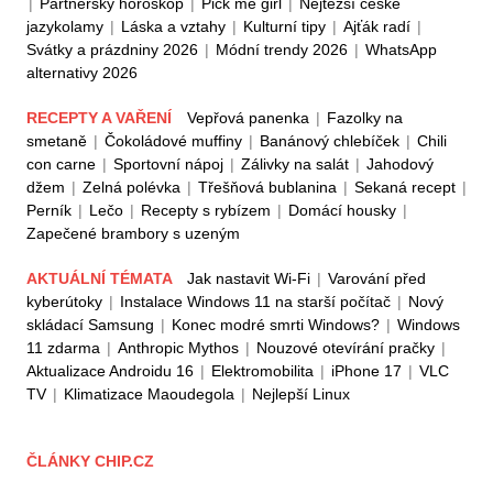
|
Partnerský horoskop
|
Pick me girl
|
Nejtěžší české
jazykolamy
|
Láska a vztahy
|
Kulturní tipy
|
Ajťák radí
|
Svátky a prázdniny 2026
|
Módní trendy 2026
|
WhatsApp
alternativy 2026
RECEPTY A VAŘENÍ
Vepřová panenka
|
Fazolky na
smetaně
|
Čokoládové muffiny
|
Banánový chlebíček
|
Chili
con carne
|
Sportovní nápoj
|
Zálivky na salát
|
Jahodový
džem
|
Zelná polévka
|
Třešňová bublanina
|
Sekaná recept
|
Perník
|
Lečo
|
Recepty s rybízem
|
Domácí housky
|
Zapečené brambory s uzeným
AKTUÁLNÍ TÉMATA
Jak nastavit Wi-Fi
|
Varování před
kyberútoky
|
Instalace Windows 11 na starší počítač
|
Nový
skládací Samsung
|
Konec modré smrti Windows?
|
Windows
11 zdarma
|
Anthropic Mythos
|
Nouzové otevírání pračky
|
Aktualizace Androidu 16
|
Elektromobilita
|
iPhone 17
|
VLC
TV
|
Klimatizace Maoudegola
|
Nejlepší Linux
ČLÁNKY CHIP.CZ