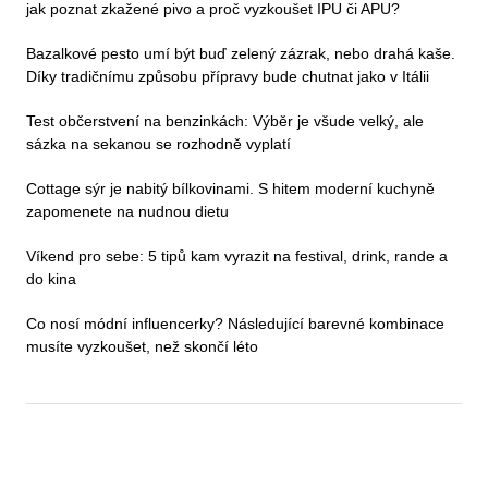
jak poznat zkažené pivo a proč vyzkoušet IPU či APU?
Bazalkové pesto umí být buď zelený zázrak, nebo drahá kaše.
Díky tradičnímu způsobu přípravy bude chutnat jako v Itálii
Test občerstvení na benzinkách: Výběr je všude velký, ale
sázka na sekanou se rozhodně vyplatí
Cottage sýr je nabitý bílkovinami. S hitem moderní kuchyně
zapomenete na nudnou dietu
Víkend pro sebe: 5 tipů kam vyrazit na festival, drink, rande a
do kina
Co nosí módní influencerky? Následující barevné kombinace
musíte vyzkoušet, než skončí léto