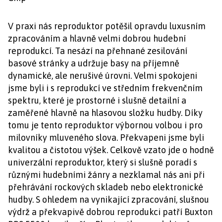
V praxi nás reproduktor potěšil opravdu luxusním
zpracováním a hlavně velmi dobrou hudební
reprodukcí. Ta nesází na přehnané zesilování
basové stránky a udržuje basy na příjemně
dynamické, ale nerušivé úrovni. Velmi spokojeni
jsme byli i s reprodukcí ve středním frekvenčním
spektru, které je prostorné i slušně detailní a
zaměřené hlavně na hlasovou složku hudby. Díky
tomu je tento reproduktor výbornou volbou i pro
milovníky mluveného slova. Překvapeni jsme byli
kvalitou a čistotou výšek. Celkově vzato jde o hodně
univerzální reproduktor, který si slušně poradí s
různými hudebními žánry a nezklamal nás ani při
přehrávání rockových skladeb nebo elektronické
hudby. S ohledem na vynikající zpracování, slušnou
výdrž a překvapivě dobrou reprodukci patří Buxton