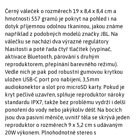
Černý váleček o rozměrech 19 x 8,4 x 8,4 cm a
hmotnosti 557 gramů je pokryt na pohled i na
dotyk příjemnou odolnou tkaninou, jakou známe
například z podobných modelů značky JBL. Na
válečku se nachází dva výrazné regulátory
hlasitosti a poté řada čtyř tlačítek (vypínač,
aktivace Bluetooth, párování s druhým
reproduktorem, přepínání barevného režimu).
Vedle nich je pak pod robustní gumovou krytkou
uložen USB-C port pro nabíjení, 3,5mm
audiokonektor a slot pro microSD karty. Pokud je
kryt pečlivě uzavřen, splňuje reproduktor nároky
standardu IPX7, takže bez problému vydrží i delší
ponoření do vody nebo jakýkoliv déšť. Na bocích
jsou dva pasivní měniče, uvnitř těla se skrývá jeden
reproduktor o rozměrech 9 x 5,2 cm s udávaným
20W výkonem. Plnohodnotné stereo s