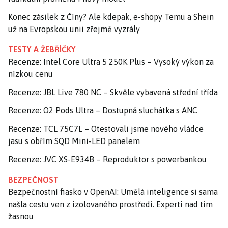
Konec zásilek z Číny? Ale kdepak, e-shopy Temu a Shein
už na Evropskou unii zřejmě vyzrály
TESTY A ŽEBŘÍČKY
Recenze: Intel Core Ultra 5 250K Plus – Vysoký výkon za
nízkou cenu
Recenze: JBL Live 780 NC – Skvěle vybavená střední třída
Recenze: O2 Pods Ultra – Dostupná sluchátka s ANC
Recenze: TCL 75C7L – Otestovali jsme nového vládce
jasu s obřím SQD Mini-LED panelem
Recenze: JVC XS-E934B – Reproduktor s powerbankou
BEZPEČNOST
Bezpečnostní fiasko v OpenAI: Umělá inteligence si sama
našla cestu ven z izolovaného prostředí. Experti nad tím
žasnou