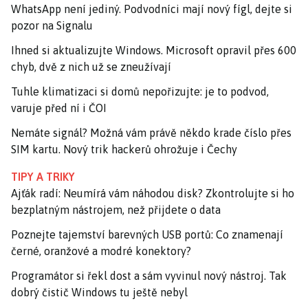
WhatsApp není jediný. Podvodníci mají nový fígl, dejte si
pozor na Signalu
Ihned si aktualizujte Windows. Microsoft opravil přes 600
chyb, dvě z nich už se zneužívají
Tuhle klimatizaci si domů nepořizujte: je to podvod,
varuje před ní i ČOI
Nemáte signál? Možná vám právě někdo krade číslo přes
SIM kartu. Nový trik hackerů ohrožuje i Čechy
TIPY A TRIKY
Ajťák radí: Neumírá vám náhodou disk? Zkontrolujte si ho
bezplatným nástrojem, než přijdete o data
Poznejte tajemství barevných USB portů: Co znamenají
černé, oranžové a modré konektory?
Programátor si řekl dost a sám vyvinul nový nástroj. Tak
dobrý čistič Windows tu ještě nebyl