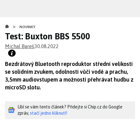
Přejít
k
hlavnímu
>
obsahu
NOVINKY
Test: Buxton BBS 5500
Michal Bareš
30.08.2022
Bezdrátový Bluetooth reproduktor střední velikosti
se solidním zvukem, odolností vůči vodě a prachu,
3,5mm audiovstupem a možností přehrávat hudbu z
microSD slotu.
Líbí se vám tento článek? Přidejte si Chip.cz do Google
zpráv,
stačí jedno kliknutí!