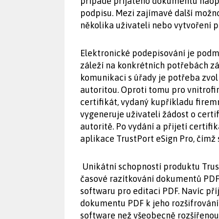
případě přijatého dokumentu naopak
podpisu. Mezi zajímavé další možn
několika uživateli nebo vytvoření
Elektronické podepisování je podmí
záleží na konkrétních potřebách zák
komunikaci s úřady je potřeba zvoli
autoritou. Oproti tomu pro vnitro
certifikát, vydaný kupříkladu firem
vygeneruje uživateli žádost o certif
autoritě. Po vydání a přijetí certi
aplikace TrustPort eSign Pro, čímž s
Unikátní schopností produktu Trust
časové razítkování dokumentů PDF,
softwaru pro editaci PDF. Navíc p
dokumentu PDF k jeho rozšifrování
software než všeobecně rozšířenou