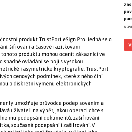
zase
pov
pam
NOV
nostní produkt TrustPort eSign Pro. Jedná se o
V
í, šifrování a časové razítkování
 tohoto produktu mohou ocenit zákazníci ve
 snadné ovládání se pojí s vysokou
etrické i asymetrické kryptografie. TrustPort
nivých cenových podmínek, které z něho činí
dnou a diskrétní výměnu elektronických
umenty umožňuje průvodce podepisováním a
dává uživateli na výběr, jakou operaci chce s
dne mu podepsání dokumentů, zašifrování
tka, současné podepsání i zašifrování. V