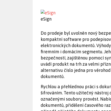
eSign
Do prodeje byl uvolněn nový bezpeč
kompaktní software pro podepisován
elektronických dokumentů. Výhody
firemním i domácím segmentu. Jeho
bezpečností, zajištěnou pomocí sym
uvádí produkt na trh za velmi příz
alternativu číslo jedna pro věroho
dokumentů.
Rychlou a přehlednou práci s dok
šifrováním. Tento užitečný nástroj 
označenými soubory provést. Nabí
dokumentů, přidělení časového razí