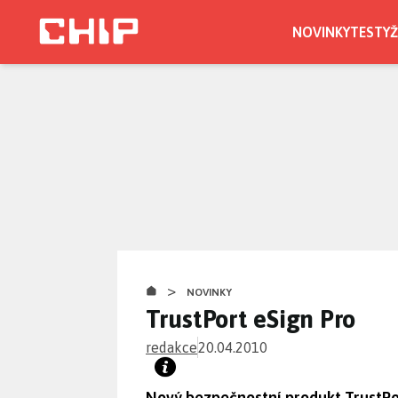
Přejít
k
NOVINKY
TESTY
Ž
hlavnímu
obsahu
>
NOVINKY
TrustPort eSign Pro
redakce
20.04.2010
Nový bezpečnostní produkt TrustPo