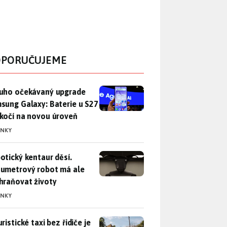
PORUČUJEME
uho očekávaný upgrade Samsung Galaxy: Baterie u S27 poskočí
uho očekávaný upgrade
sung Galaxy: Baterie u S27
kočí na novou úroveň
INKY
otický kentaur děsí. Dvoumetrový robot má ale zachraňovat ži
otický kentaur děsí.
umetrový robot má ale
hraňovat životy
INKY
ristické taxi bez řidiče je zase o krok blíž. Bude si s vámi p
ristické taxi bez řidiče je