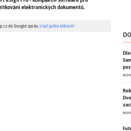
azítkování elektronických dokumentů.
hip.cz do Google zpráv,
stačí jedno kliknutí!
DO
Dlo
Dlo
Sam
pos
NOV
Rob
Rob
Dvo
zac
NOV
Futu
Futu