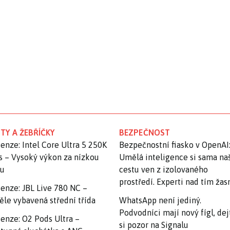
TY A ŽEBŘÍČKY
BEZPEČNOST
enze: Intel Core Ultra 5 250K
Bezpečnostní fiasko v OpenAI
s – Vysoký výkon za nízkou
Umělá inteligence si sama na
nu
cestu ven z izolovaného
prostředí. Experti nad tím ža
enze: JBL Live 780 NC –
ěle vybavená střední třída
WhatsApp není jediný.
Podvodníci mají nový fígl, dej
enze: O2 Pods Ultra –
si pozor na Signalu