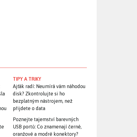
TIPY A TRIKY
:
Ajťák radí: Neumírá vám náhodou
šla
disk? Zkontrolujte si ho
bezplatným nástrojem, než
snou
přijdete o data
Poznejte tajemství barevných
te
USB portů: Co znamenají černé,
oranžové a modré konektory?