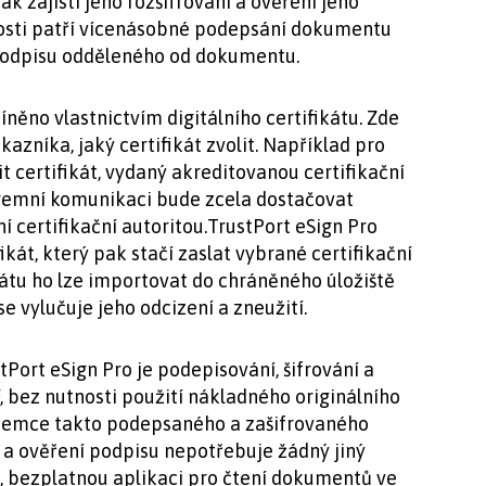
 zajistí jeho rozšifrování a ověření jeho
osti patří vícenásobné podepsání dokumentu
 podpisu odděleného od dokumentu.
něno vlastnictvím digitálního certifikátu. Zde
azníka, jaký certifikát zvolit. Například pro
t certifikát, vydaný akreditovanou certifikační
firemní komunikaci bude zcela dostačovat
ní certifikační autoritou.TrustPort eSign Pro
ikát, který pak stačí zaslat vybrané certifikační
fikátu ho lze importovat do chráněného úložiště
e vylučuje jeho odcizení a zneužití.
Port eSign Pro je podepisování, šifrování a
 bez nutnosti použití nákladného originálního
říjemce takto podepsaného a zašifrovaného
 a ověření podpisu nepotřebuje žádný jiný
, bezplatnou aplikaci pro čtení dokumentů ve