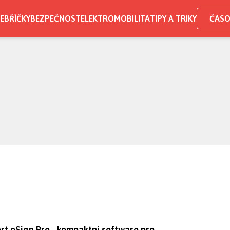
EBŘÍČKY
BEZPEČNOST
ELEKTROMOBILITA
TIPY A TRIKY
ČASO
rt eSign Pro - kompaktní software pro