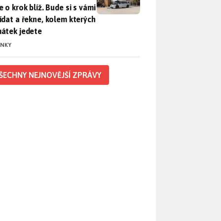
 o krok blíž. Bude si s vámi
ídat a řekne, kolem kterých
átek jedete
INKY
ŠECHNY NEJNOVĚJŠÍ ZPRÁVY