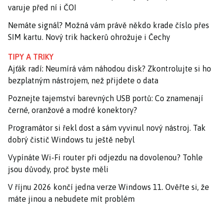
varuje před ní i ČOI
Nemáte signál? Možná vám právě někdo krade číslo přes
SIM kartu. Nový trik hackerů ohrožuje i Čechy
TIPY A TRIKY
Ajťák radí: Neumírá vám náhodou disk? Zkontrolujte si ho
bezplatným nástrojem, než přijdete o data
Poznejte tajemství barevných USB portů: Co znamenají
černé, oranžové a modré konektory?
Programátor si řekl dost a sám vyvinul nový nástroj. Tak
dobrý čistič Windows tu ještě nebyl
Vypínáte Wi-Fi router při odjezdu na dovolenou? Tohle
jsou důvody, proč byste měli
V říjnu 2026 končí jedna verze Windows 11. Ověřte si, že
máte jinou a nebudete mít problém