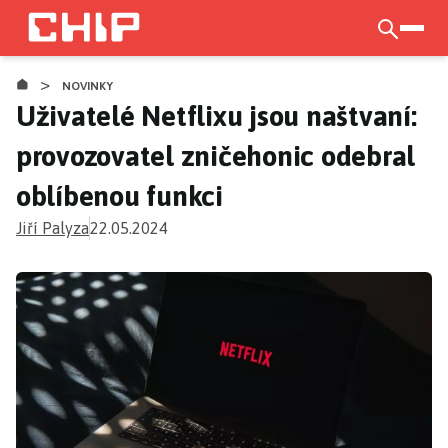
Přejít
k
otevří
hlavnímu
>
obsahu
NOVINKY
Uživatelé Netflixu jsou naštvaní:
provozovatel zničehonic odebral
oblíbenou funkci
Jiří Palyza
22.05.2024