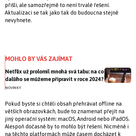
přišli, ale samozřejmě to není trvalé řešení.
Aktualizaci se tak jako tak do budoucna stejně
nevyhnete.
MOHLO BY VÁS ZAJÍMAT
Netflix už prolomil mnohá svá tabu: na co dalšího se
Netflix už prolomil mnohá svá tabu: na co
dalšího se můžeme připravit v roce 2024?
NOVINKY
Pokud byste si chtěli obsah přehrávat offline na
větších obrazovkách, bude to znamenat přejít na
jiný operační systém: macOS, Android nebo iPadOS.
Alespoň dočasně by to mohlo být řešení. Nicméně i
na těchto platformách může časem docházet k