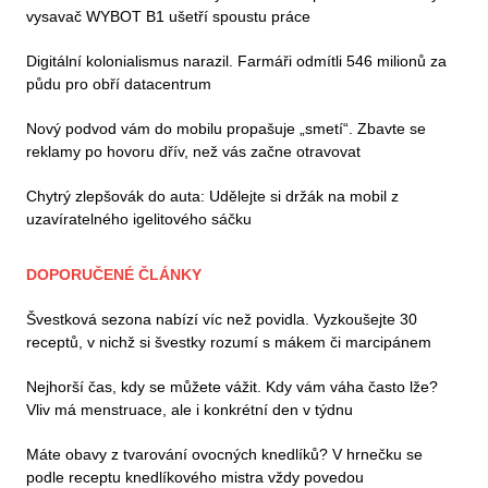
vysavač WYBOT B1 ušetří spoustu práce
Digitální kolonialismus narazil. Farmáři odmítli 546 milionů za
půdu pro obří datacentrum
Nový podvod vám do mobilu propašuje „smetí“. Zbavte se
reklamy po hovoru dřív, než vás začne otravovat
Chytrý zlepšovák do auta: Udělejte si držák na mobil z
uzavíratelného igelitového sáčku
DOPORUČENÉ ČLÁNKY
Švestková sezona nabízí víc než povidla. Vyzkoušejte 30
receptů, v nichž si švestky rozumí s mákem či marcipánem
Nejhorší čas, kdy se můžete vážit. Kdy vám váha často lže?
Vliv má menstruace, ale i konkrétní den v týdnu
Máte obavy z tvarování ovocných knedlíků? V hrnečku se
podle receptu knedlíkového mistra vždy povedou