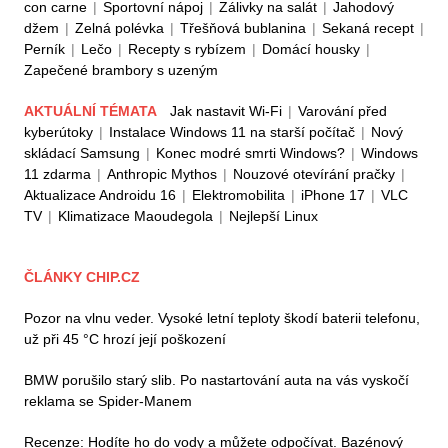
con carne
|
Sportovní nápoj
|
Zálivky na salát
|
Jahodový
džem
|
Zelná polévka
|
Třešňová bublanina
|
Sekaná recept
|
Perník
|
Lečo
|
Recepty s rybízem
|
Domácí housky
|
Zapečené brambory s uzeným
AKTUÁLNÍ TÉMATA
Jak nastavit Wi-Fi
|
Varování před
kyberútoky
|
Instalace Windows 11 na starší počítač
|
Nový
skládací Samsung
|
Konec modré smrti Windows?
|
Windows
11 zdarma
|
Anthropic Mythos
|
Nouzové otevírání pračky
|
Aktualizace Androidu 16
|
Elektromobilita
|
iPhone 17
|
VLC
TV
|
Klimatizace Maoudegola
|
Nejlepší Linux
ČLÁNKY CHIP.CZ
Pozor na vlnu veder. Vysoké letní teploty škodí baterii telefonu,
už při 45 °C hrozí její poškození
BMW porušilo starý slib. Po nastartování auta na vás vyskočí
reklama se Spider-Manem
Recenze: Hodíte ho do vody a můžete odpočívat. Bazénový