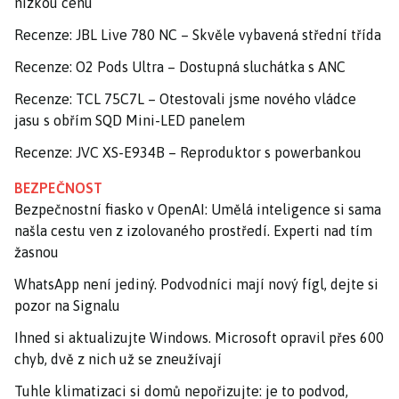
nízkou cenu
Recenze: JBL Live 780 NC – Skvěle vybavená střední třída
Recenze: O2 Pods Ultra – Dostupná sluchátka s ANC
Recenze: TCL 75C7L – Otestovali jsme nového vládce
jasu s obřím SQD Mini-LED panelem
Recenze: JVC XS-E934B – Reproduktor s powerbankou
BEZPEČNOST
Bezpečnostní fiasko v OpenAI: Umělá inteligence si sama
našla cestu ven z izolovaného prostředí. Experti nad tím
žasnou
WhatsApp není jediný. Podvodníci mají nový fígl, dejte si
pozor na Signalu
Ihned si aktualizujte Windows. Microsoft opravil přes 600
chyb, dvě z nich už se zneužívají
Tuhle klimatizaci si domů nepořizujte: je to podvod,