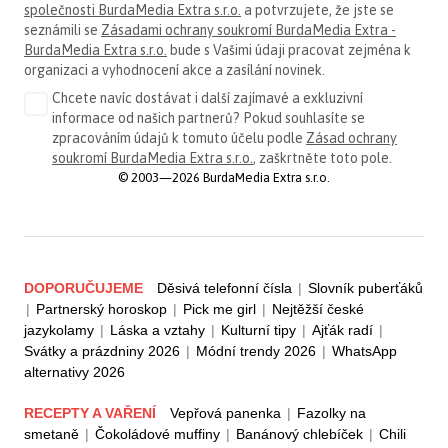
společnosti BurdaMedia Extra s.r.o.
a potvrzujete, že jste se
seznámili se
Zásadami ochrany soukromí BurdaMedia Extra -
BurdaMedia Extra s.r.o.
bude s Vašimi údaji pracovat zejména k
organizaci a vyhodnocení akce a zasílání novinek.
Chcete navíc dostávat i další zajímavé a exkluzivní
informace od našich partnerů? Pokud souhlasíte se
zpracováním údajů k tomuto účelu podle
Zásad ochrany
soukromí BurdaMedia Extra s.r.o.
, zaškrtněte toto pole.
© 2003—2026 BurdaMedia Extra s.r.o.
DOPORUČUJEME
Děsivá telefonní čísla
|
Slovník puberťáků
|
Partnerský horoskop
|
Pick me girl
|
Nejtěžší české
jazykolamy
|
Láska a vztahy
|
Kulturní tipy
|
Ajťák radí
|
Svátky a prázdniny 2026
|
Módní trendy 2026
|
WhatsApp
alternativy 2026
RECEPTY A VAŘENÍ
Vepřová panenka
|
Fazolky na
smetaně
|
Čokoládové muffiny
|
Banánový chlebíček
|
Chili