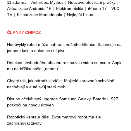
11 zdarma
|
Anthropic Mythos
|
Nouzové otevírání pračky
|
Aktualizace Androidu 16
|
Elektromobilita
|
iPhone 17
|
VLC
TV
|
Klimatizace Maoudegola
|
Nejlepší Linux
ČLÁNKY CHIP.CZ
Neobvyklý robot může nahradit nočního hlídače. Balancuje na
jednom kole a dokonce cítí plyn
Detekce nevhodného obsahu rozmazala video se psem. Apple
mu na bříšku našel „nahotu“
Chytrý trik, jak odradit zloděje: Majitelé karavanů schválně
nechávají v autě svůj starý mobil
Dlouho očekávaný upgrade Samsung Galaxy: Baterie u S27
poskočí na novou úroveň
Robotický kentaur děsí. Dvoumetrový robot má ale
zachraňovat životy