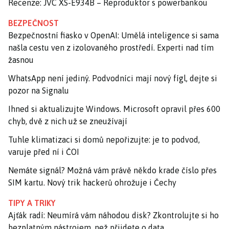
Recenze: JVC XS-E934B – Reproduktor s powerbankou
BEZPEČNOST
Bezpečnostní fiasko v OpenAI: Umělá inteligence si sama
našla cestu ven z izolovaného prostředí. Experti nad tím
žasnou
WhatsApp není jediný. Podvodníci mají nový fígl, dejte si
pozor na Signalu
Ihned si aktualizujte Windows. Microsoft opravil přes 600
chyb, dvě z nich už se zneužívají
Tuhle klimatizaci si domů nepořizujte: je to podvod,
varuje před ní i ČOI
Nemáte signál? Možná vám právě někdo krade číslo přes
SIM kartu. Nový trik hackerů ohrožuje i Čechy
TIPY A TRIKY
Ajťák radí: Neumírá vám náhodou disk? Zkontrolujte si ho
bezplatným nástrojem, než přijdete o data