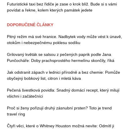
Futuristické taxi bez řidiče je zase o krok blíž. Bude si s vámi
povídat a řekne, kolem kterých památek jedete
DOPORUČENÉ ČLÁNKY
Pitný režim má své hranice. Nadbytek vody může vést k únavě,
otokům i nebezpečnému poklesu sodíku
Grilovaný květák se salsou z pečených paprik podle Jana
Punčocháře: Doby prachsprostého hermelínu skončily, říká
Jak odstranit zápach v lednici přírodně a bez chemie: Pomůže
obyčejný bobkový list, citron i mletá káva
Pečená švestková povidla: Snadný domácí recept, který milují
všichni i začátečníci
Proč si ženy pořizují druhý zásnubní prsten? Toto je trend
travel ring
Čtyři věci, které o Whitney Houston možná nevíte: Odmítl ji