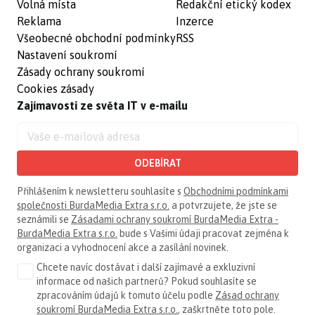
Volná místa
Redakční etický kodex
Reklama
Inzerce
Všeobecné obchodní podmínky
RSS
Nastavení soukromí
Zásady ochrany soukromí
Cookies zásady
Zajímavosti ze světa IT v e-mailu
ODEBÍRAT
Přihlášením k newsletteru souhlasíte s
Obchodními podmínkami
společnosti BurdaMedia Extra s.r.o.
a potvrzujete, že jste se
seznámili se
Zásadami ochrany soukromí BurdaMedia Extra -
BurdaMedia Extra s.r.o.
bude s Vašimi údaji pracovat zejména k
organizaci a vyhodnocení akce a zasílání novinek.
Chcete navíc dostávat i další zajímavé a exkluzivní
informace od našich partnerů? Pokud souhlasíte se
zpracováním údajů k tomuto účelu podle
Zásad ochrany
soukromí BurdaMedia Extra s.r.o.
, zaškrtněte toto pole.