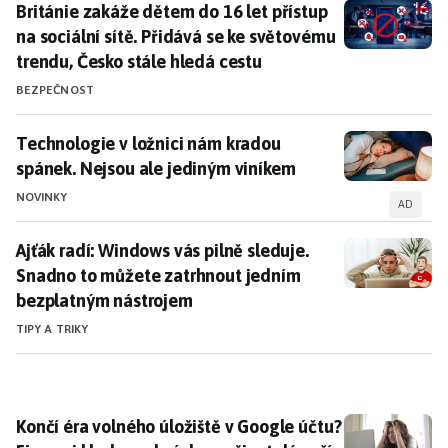
Británie zakáže dětem do 16 let přístup na sociální sí
Británie zakáže dětem do 16 let přístup
na sociální sítě. Přidává se ke světovému
trendu, Česko stále hledá cestu
BEZPEČNOST
Technologie v ložnici nám kradou spánek. Nejsou ale
Technologie v ložnici nám kradou
spánek. Nejsou ale jediným viníkem
NOVINKY
AD
Ajťák radí: Windows vás pilně sleduje. Snadno to mů
Ajťák radí: Windows vás pilně sleduje.
Snadno to můžete zatrhnout jedním
bezplatným nástrojem
TIPY A TRIKY
Končí éra volného úložiště v Google účtu? Firma si kl
Končí éra volného úložiště v Google účtu?