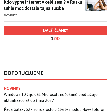
Kdo vypne internet v celé zemi? V Rusku tuhle moc do
Kdo vypne internet v celé zemi? V Rusku
tuhle moc dostala tajná služba
NOVINKY
DALŠÍ ČLÁNKY
1
2
3
DOPORUČUJEME
NOVINKY
Windows 10 žije dál: Microsoft nečekaně prodlužuje
aktualizace až do října 2027
Řada Galaxy S27 se rozroste o čtvrtý model. Nový telefon