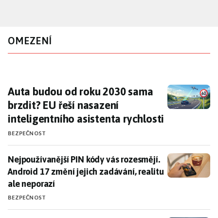
Přejít
k
hlavnímu
OMEZENÍ
obsahu
Auta budou od roku 2030 sama brzdit? EU řeš
Auta budou od roku 2030 sama
brzdit? EU řeší nasazení
inteligentního asistenta rychlosti
BEZPEČNOST
Nejpoužívanější PIN kódy vás rozesmějí. Android 17 zm
Nejpoužívanější PIN kódy vás rozesmějí.
Android 17 změní jejich zadávání, realitu
ale neporazí
BEZPEČNOST