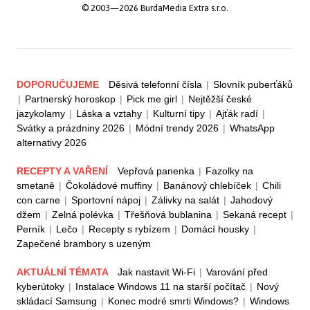
© 2003—2026 BurdaMedia Extra s.r.o.
DOPORUČUJEME
Děsivá telefonní čísla
|
Slovník puberťáků
|
Partnerský horoskop
|
Pick me girl
|
Nejtěžší české
jazykolamy
|
Láska a vztahy
|
Kulturní tipy
|
Ajťák radí
|
Svátky a prázdniny 2026
|
Módní trendy 2026
|
WhatsApp
alternativy 2026
RECEPTY A VAŘENÍ
Vepřová panenka
|
Fazolky na
smetaně
|
Čokoládové muffiny
|
Banánový chlebíček
|
Chili
con carne
|
Sportovní nápoj
|
Zálivky na salát
|
Jahodový
džem
|
Zelná polévka
|
Třešňová bublanina
|
Sekaná recept
|
Perník
|
Lečo
|
Recepty s rybízem
|
Domácí housky
|
Zapečené brambory s uzeným
AKTUÁLNÍ TÉMATA
Jak nastavit Wi-Fi
|
Varování před
kyberútoky
|
Instalace Windows 11 na starší počítač
|
Nový
skládací Samsung
|
Konec modré smrti Windows?
|
Windows