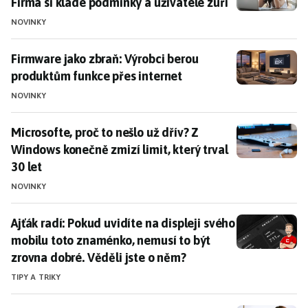
Firma si klade podmínky a uživatelé zuří
NOVINKY
Firmware jako zbraň: Výrobci berou produktům funkce
Firmware jako zbraň: Výrobci berou
produktům funkce přes internet
NOVINKY
Microsofte, proč to nešlo už dřív? Z Windows konečně zm
Microsofte, proč to nešlo už dřív? Z
Windows konečně zmizí limit, který trval
30 let
NOVINKY
Ajťák radí: Pokud uvidíte na displeji svého mobilu to
Ajťák radí: Pokud uvidíte na displeji svého
mobilu toto znaménko, nemusí to být
zrovna dobré. Věděli jste o něm?
TIPY A TRIKY