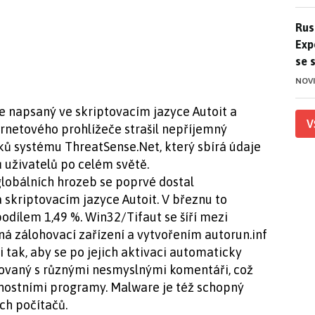
Ruso
Rus
Exp
se 
NOV
 napsaný ve skriptovacím jazyce Autoit a
V
rnetového prohlížeče strašil nepříjemný
ků systému ThreatSense.Net, který sbírá údaje
 uživatelů po celém světě.
 globálních hrozeb se poprvé dostal
skriptovacím jazyce Autoit. V březnu to
podílem 1,49 %. Win32/Tifaut se šíří mezi
á zálohovací zařízení a vytvořením autorun.inf
 tak, aby se po jejich aktivaci automaticky
erovaný s různými nesmyslnými komentáři, což
čnostními programy. Malware je též schopný
ch počítačů.