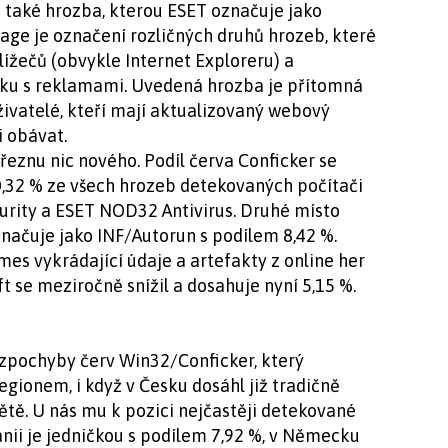
a také hrozba, kterou ESET označuje jako
age je označení rozličných druhů hrozeb, které
ížečů (obvykle Internet Exploreru) a
nku s reklamami. Uvedená hrozba je přítomná
Uživatelé, kteří mají aktualizovaný webový
i obávat.
řeznu nic nového. Podíl červa Conficker se
10,32 % ze všech hrozeb detekovaných počítači
urity a ESET NOD32 Antivirus. Druhé místo
značuje jako INF/Autorun s podílem 8,42 %.
s vykrádající údaje a artefakty z online her
 se meziročně snížil a dosahuje nyní 5,15 %.
ezpochyby červ Win32/Conficker, který
gionem, i když v Česku dosáhl již tradičně
ětě. U nás mu k pozici nejčastěji detekované
tánii je jedničkou s podílem 7,92 %, v Německu