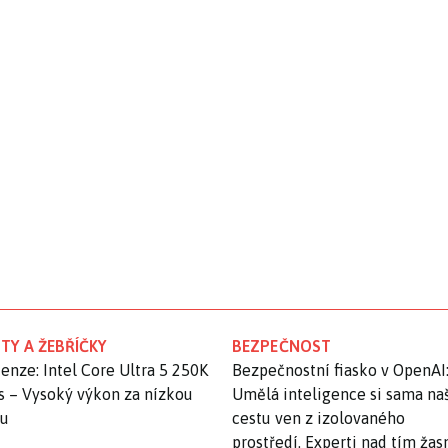
TY A ŽEBŘÍČKY
BEZPEČNOST
enze: Intel Core Ultra 5 250K
Bezpečnostní fiasko v OpenAI
s – Vysoký výkon za nízkou
Umělá inteligence si sama na
nu
cestu ven z izolovaného
prostředí. Experti nad tím ža