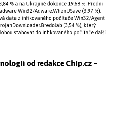
13,84 % a na Ukrajině dokonce 19,68 %. Přední
l adware Win32/Adware.WhenUSave (3,97 %),
ivá data z infikovaného počítače Win32/Agent
TrojanDownloader.Bredolab (3,54 %), který
úlohou stahovat do infikovaného počítače další
hnologií od redakce Chip.cz –