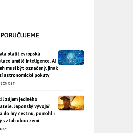
PORUČUJEME
ala platit evropská regulace umělé inteligence. AI obsah musí
ala platit evropská
ulace umělé inteligence. AI
ah musí být označený, jinak
zí astronomické pokuty
PEČNOST
il zájem jediného uživatele. Japonský vývojář přidá do hry češ
čil zájem jediného
vatele. Japonský vývojář
dá do hry češtinu, pomohl i
lý vztah obou zemí
INKY