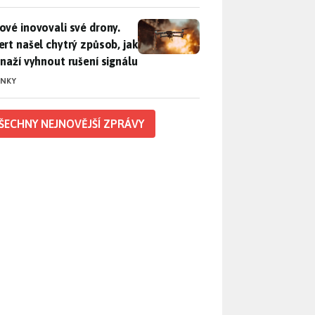
vé inovovali své drony. Expert našel chytrý způsob, jak se sna
ové inovovali své drony.
ert našel chytrý způsob, jak
snaží vyhnout rušení signálu
INKY
ŠECHNY NEJNOVĚJŠÍ ZPRÁVY