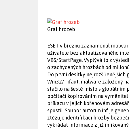
Graf hrozeb
ESET v březnu zaznamenal malware
uživatele bez aktualizovaného inte
VBS/StartPage. Vyplývá to z výsled
o zachycených hrozbách od milionů
Do první desítky nejrozšířenějších
Win32/Tifaut, malware založený na 
stačilo na šesté místo s globálním 
počítači kopírováním na vyměniteln
příkazu v jejich kořenovém adresáři
spustil. Soubor autorun.inf je gen
ztěžuje identifikaci hrozby bezpe
vykrádat informace z již infikovaný