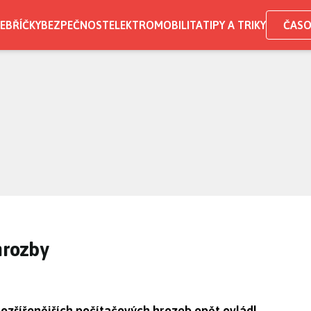
EBŘÍČKY
BEZPEČNOST
ELEKTROMOBILITA
TIPY A TRIKY
ČASO
hrozby
ozšířenějších počítačových hrozeb opět ovládl