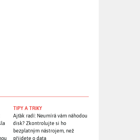
TIPY A TRIKY
:
Ajťák radí: Neumírá vám náhodou
šla
disk? Zkontrolujte si ho
bezplatným nástrojem, než
snou
přijdete o data