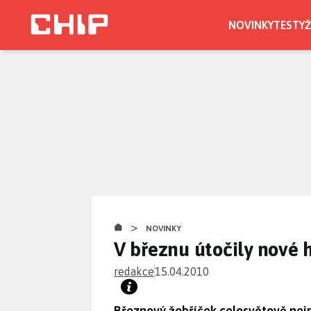
Přejít
k
NOVINKY
TESTY
Ž
hlavnímu
obsahu
>
NOVINKY
V březnu útočily nové 
redakce
15.04.2010
Březnový žebříček celosvětově nejr