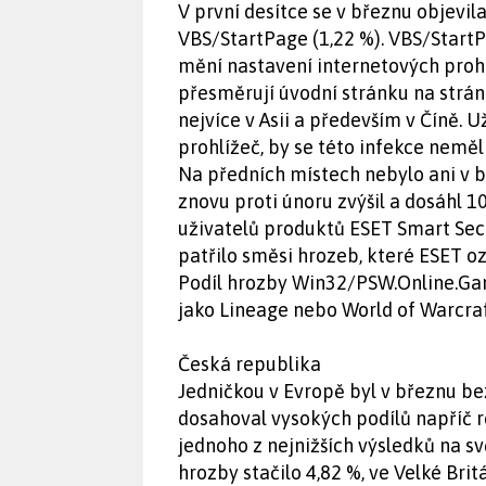
V první desítce se v březnu objevil
VBS/StartPage (1,22 %). VBS/StartP
mění nastavení internetových prohl
přesměrují úvodní stránku na strá
nejvíce v Asii a především v Číně. 
prohlížeč, by se této infekce neměl
Na předních místech nebylo ani v b
znovu proti únoru zvýšil a dosáhl 
uživatelů produktů ESET Smart Sec
patřilo směsi hrozeb, které ESET o
Podíl hrozby Win32/PSW.Online.Game
jako Lineage nebo World of Warcraft
Česká republika
Jedničkou v Evropě byl v březnu b
dosahoval vysokých podílů napříč re
jednoho z nejnižších výsledků na sv
hrozby stačilo 4,82 %, ve Velké Bri