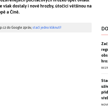
e však dostaly i nové hrozby, útočící většinou na
pě a Číně.
hip.cz do Google zpráv,
stačí jedno kliknutí!
DO
Zač
Zač
reg
obs
hro
BEZ
Stač
Sta
uži
při
vře
NOV