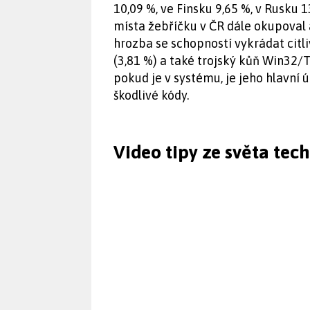
10,09 %, ve Finsku 9,65 %, v Rusku 
místa žebříčku v ČR dále okupova
hrozba se schopností vykrádat citl
(3,81 %) a také trojský kůň Win32/
pokud je v systému, je jeho hlavní 
škodlivé kódy.
Video tipy ze světa tec