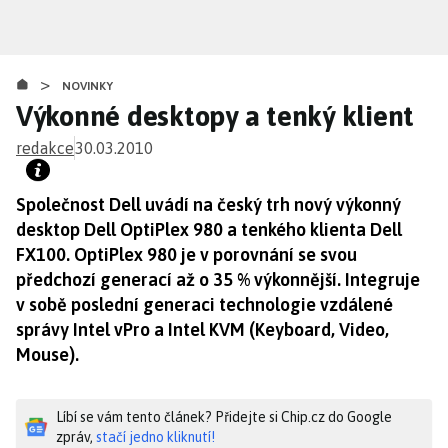
Přejít
k
hlavnímu
>
obsahu
NOVINKY
Výkonné desktopy a tenký klient
redakce
30.03.2010
Společnost Dell uvádí na český trh nový výkonný
desktop Dell OptiPlex 980 a tenkého klienta Dell
FX100. OptiPlex 980 je v porovnání se svou
předchozí generací až o 35 % výkonnější. Integruje
v sobě poslední generaci technologie vzdálené
správy Intel vPro a Intel KVM (Keyboard, Video,
Mouse).
Líbí se vám tento článek? Přidejte si Chip.cz do Google
zpráv,
stačí jedno kliknutí!