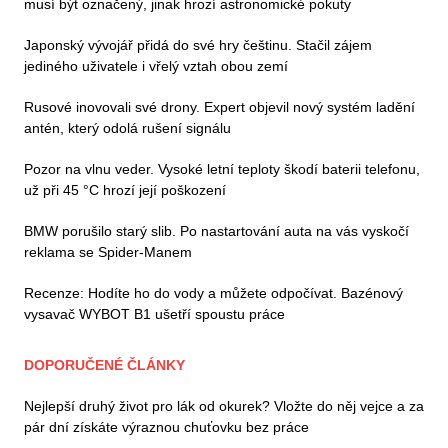
musí být označený, jinak hrozí astronomické pokuty
Japonský vývojář přidá do své hry češtinu. Stačil zájem
jediného uživatele i vřelý vztah obou zemí
Rusové inovovali své drony. Expert objevil nový systém ladění
antén, který odolá rušení signálu
Pozor na vlnu veder. Vysoké letní teploty škodí baterii telefonu,
už při 45 °C hrozí její poškození
BMW porušilo starý slib. Po nastartování auta na vás vyskočí
reklama se Spider-Manem
Recenze: Hodíte ho do vody a můžete odpočívat. Bazénový
vysavač WYBOT B1 ušetří spoustu práce
DOPORUČENÉ ČLÁNKY
Nejlepší druhý život pro lák od okurek? Vložte do něj vejce a za
pár dní získáte výraznou chuťovku bez práce