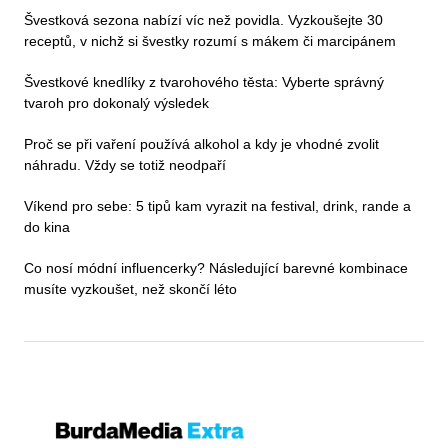
Švestková sezona nabízí víc než povidla. Vyzkoušejte 30
receptů, v nichž si švestky rozumí s mákem či marcipánem
Švestkové knedlíky z tvarohového těsta: Vyberte správný
tvaroh pro dokonalý výsledek
Proč se při vaření používá alkohol a kdy je vhodné zvolit
náhradu. Vždy se totiž neodpaří
Víkend pro sebe: 5 tipů kam vyrazit na festival, drink, rande a
do kina
Co nosí módní influencerky? Následující barevné kombinace
musíte vyzkoušet, než skončí léto