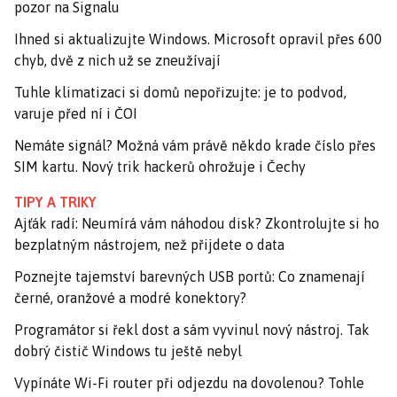
pozor na Signalu
Ihned si aktualizujte Windows. Microsoft opravil přes 600
chyb, dvě z nich už se zneužívají
Tuhle klimatizaci si domů nepořizujte: je to podvod,
varuje před ní i ČOI
Nemáte signál? Možná vám právě někdo krade číslo přes
SIM kartu. Nový trik hackerů ohrožuje i Čechy
TIPY A TRIKY
Ajťák radí: Neumírá vám náhodou disk? Zkontrolujte si ho
bezplatným nástrojem, než přijdete o data
Poznejte tajemství barevných USB portů: Co znamenají
černé, oranžové a modré konektory?
Programátor si řekl dost a sám vyvinul nový nástroj. Tak
dobrý čistič Windows tu ještě nebyl
Vypínáte Wi-Fi router při odjezdu na dovolenou? Tohle