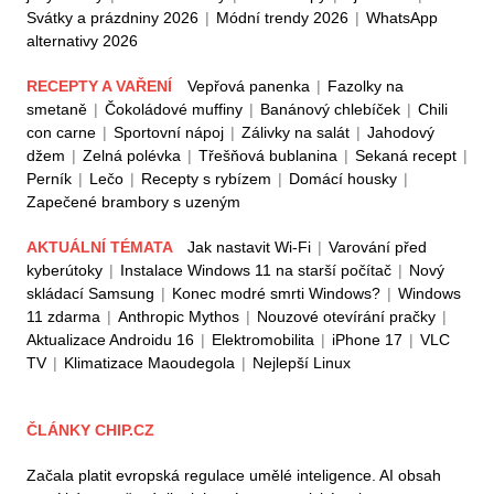
Svátky a prázdniny 2026
|
Módní trendy 2026
|
WhatsApp
alternativy 2026
RECEPTY A VAŘENÍ
Vepřová panenka
|
Fazolky na
smetaně
|
Čokoládové muffiny
|
Banánový chlebíček
|
Chili
con carne
|
Sportovní nápoj
|
Zálivky na salát
|
Jahodový
džem
|
Zelná polévka
|
Třešňová bublanina
|
Sekaná recept
|
Perník
|
Lečo
|
Recepty s rybízem
|
Domácí housky
|
Zapečené brambory s uzeným
AKTUÁLNÍ TÉMATA
Jak nastavit Wi-Fi
|
Varování před
kyberútoky
|
Instalace Windows 11 na starší počítač
|
Nový
skládací Samsung
|
Konec modré smrti Windows?
|
Windows
11 zdarma
|
Anthropic Mythos
|
Nouzové otevírání pračky
|
Aktualizace Androidu 16
|
Elektromobilita
|
iPhone 17
|
VLC
TV
|
Klimatizace Maoudegola
|
Nejlepší Linux
ČLÁNKY CHIP.CZ
Začala platit evropská regulace umělé inteligence. AI obsah