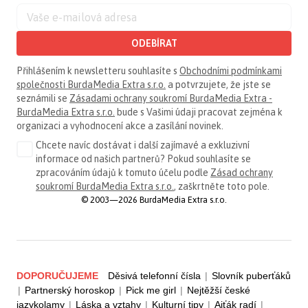
ODEBÍRAT
Přihlášením k newsletteru souhlasíte s
Obchodními podmínkami
společnosti BurdaMedia Extra s.r.o.
a potvrzujete, že jste se
seznámili se
Zásadami ochrany soukromí BurdaMedia Extra -
BurdaMedia Extra s.r.o.
bude s Vašimi údaji pracovat zejména k
organizaci a vyhodnocení akce a zasílání novinek.
Chcete navíc dostávat i další zajímavé a exkluzivní
informace od našich partnerů? Pokud souhlasíte se
zpracováním údajů k tomuto účelu podle
Zásad ochrany
soukromí BurdaMedia Extra s.r.o.
, zaškrtněte toto pole.
© 2003—2026 BurdaMedia Extra s.r.o.
DOPORUČUJEME
Děsivá telefonní čísla
|
Slovník puberťáků
|
Partnerský horoskop
|
Pick me girl
|
Nejtěžší české
jazykolamy
|
Láska a vztahy
|
Kulturní tipy
|
Ajťák radí
|