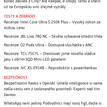
Konec zásilek z Číny? Ale kdepak, e-shopy Temu a Shein
už na Evropskou unii zřejmě vyzrály
TESTY A ŽEBŘÍČKY
Recenze: Intel Core Ultra 5 250K Plus – Vysoký výkon za
nízkou cenu
Recenze: JBL Live 780 NC – Skvěle vybavená střední třída
Recenze: O2 Pods Ultra – Dostupná sluchátka s ANC
Recenze: TCL 75C7L – Otestovali jsme nového vládce
jasu s obřím SQD Mini-LED panelem
Recenze: JVC XS-E934B – Reproduktor s powerbankou
BEZPEČNOST
Bezpečnostní fiasko v OpenAI: Umělá inteligence si sama
našla cestu ven z izolovaného prostředí. Experti nad tím
žasnou
WhatsApp není jediný. Podvodníci mají nový fígl, dejte si