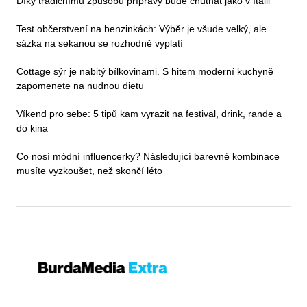
Díky tradičnímu způsobu přípravy bude chutnat jako v Itálii
Test občerstvení na benzinkách: Výběr je všude velký, ale
sázka na sekanou se rozhodně vyplatí
Cottage sýr je nabitý bílkovinami. S hitem moderní kuchyně
zapomenete na nudnou dietu
Víkend pro sebe: 5 tipů kam vyrazit na festival, drink, rande a
do kina
Co nosí módní influencerky? Následující barevné kombinace
musíte vyzkoušet, než skončí léto