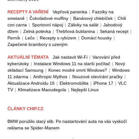
RECEPTY A VAŘENÍ
Vepřová panenka
|
Fazolky na
smetaně
|
Čokoládové muffiny
|
Banánový chlebíček
|
Chili
con carne
|
Sportovní nápoj
|
Zálivky na salát
|
Jahodový
džem
|
Zelná polévka
|
Třešňová bublanina
|
Sekaná recept
|
Perník
|
Lečo
|
Recepty s rybízem
|
Domácí housky
|
Zapečené brambory s uzeným
AKTUÁLNÍ TÉMATA
Jak nastavit Wi-Fi
|
Varování před
kyberútoky
|
Instalace Windows 11 na starší počítač
|
Nový
skládací Samsung
|
Konec modré smrti Windows?
|
Windows
11 zdarma
|
Anthropic Mythos
|
Nouzové otevírání pračky
|
Aktualizace Androidu 16
|
Elektromobilita
|
iPhone 17
|
VLC
TV
|
Klimatizace Maoudegola
|
Nejlepší Linux
ČLÁNKY CHIP.CZ
BMW porušilo starý slib. Po nastartování auta na vás vyskočí
reklama se Spider-Manem