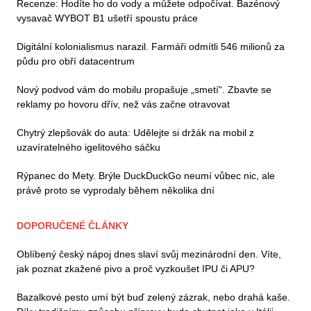
Recenze: Hodíte ho do vody a můžete odpočívat. Bazénový
vysavač WYBOT B1 ušetří spoustu práce
Digitální kolonialismus narazil. Farmáři odmítli 546 milionů za
půdu pro obří datacentrum
Nový podvod vám do mobilu propašuje „smetí“. Zbavte se
reklamy po hovoru dřív, než vás začne otravovat
Chytrý zlepšovák do auta: Udělejte si držák na mobil z
uzavíratelného igelitového sáčku
Rýpanec do Mety. Brýle DuckDuckGo neumí vůbec nic, ale
právě proto se vyprodaly během několika dní
DOPORUČENÉ ČLÁNKY
Oblíbený český nápoj dnes slaví svůj mezinárodní den. Víte,
jak poznat zkažené pivo a proč vyzkoušet IPU či APU?
Bazalkové pesto umí být buď zelený zázrak, nebo drahá kaše.