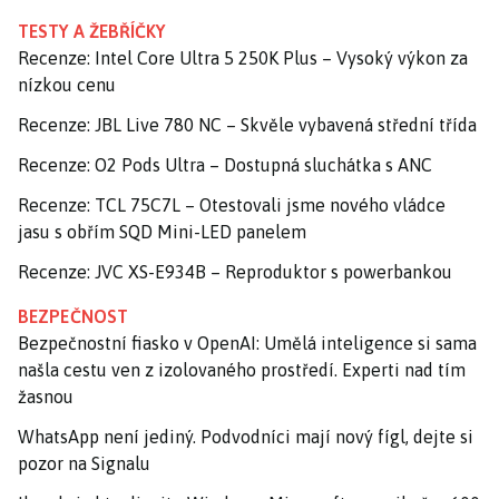
TESTY A ŽEBŘÍČKY
Recenze: Intel Core Ultra 5 250K Plus – Vysoký výkon za
nízkou cenu
Recenze: JBL Live 780 NC – Skvěle vybavená střední třída
Recenze: O2 Pods Ultra – Dostupná sluchátka s ANC
Recenze: TCL 75C7L – Otestovali jsme nového vládce
jasu s obřím SQD Mini-LED panelem
Recenze: JVC XS-E934B – Reproduktor s powerbankou
BEZPEČNOST
Bezpečnostní fiasko v OpenAI: Umělá inteligence si sama
našla cestu ven z izolovaného prostředí. Experti nad tím
žasnou
WhatsApp není jediný. Podvodníci mají nový fígl, dejte si
pozor na Signalu