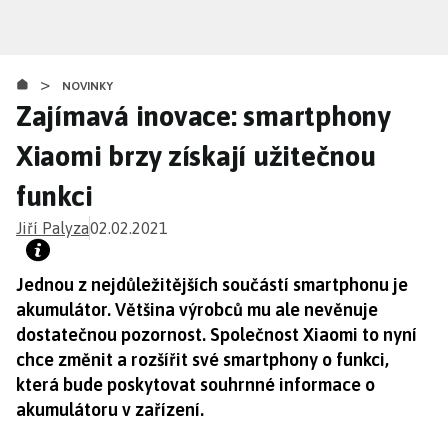
Přejít
k
hlavnímu
>
obsahu
NOVINKY
Zajímavá inovace: smartphony
Xiaomi brzy získají užitečnou
funkci
Jiří Palyza
02.02.2021
Jednou z nejdůležitějších součástí smartphonu je
akumulátor. Většina výrobců mu ale nevěnuje
dostatečnou pozornost. Společnost Xiaomi to nyní
chce změnit a rozšířit své smartphony o funkci,
která bude poskytovat souhrnné informace o
akumulátoru v zařízení.