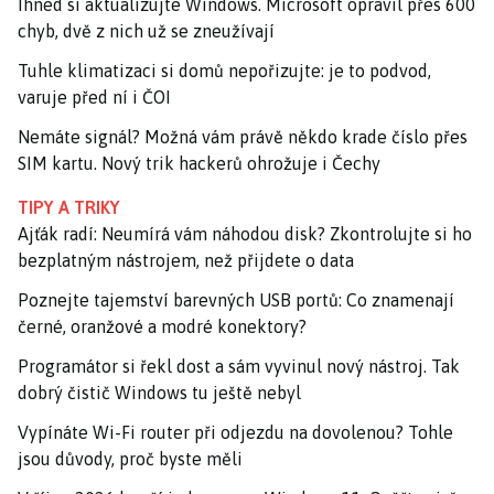
Ihned si aktualizujte Windows. Microsoft opravil přes 600
chyb, dvě z nich už se zneužívají
Tuhle klimatizaci si domů nepořizujte: je to podvod,
varuje před ní i ČOI
Nemáte signál? Možná vám právě někdo krade číslo přes
SIM kartu. Nový trik hackerů ohrožuje i Čechy
TIPY A TRIKY
Ajťák radí: Neumírá vám náhodou disk? Zkontrolujte si ho
bezplatným nástrojem, než přijdete o data
Poznejte tajemství barevných USB portů: Co znamenají
černé, oranžové a modré konektory?
Programátor si řekl dost a sám vyvinul nový nástroj. Tak
dobrý čistič Windows tu ještě nebyl
Vypínáte Wi-Fi router při odjezdu na dovolenou? Tohle
jsou důvody, proč byste měli