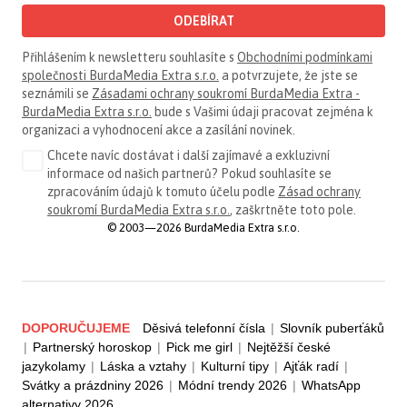
ODEBÍRAT
Přihlášením k newsletteru souhlasíte s
Obchodními podmínkami
společnosti BurdaMedia Extra s.r.o.
a potvrzujete, že jste se
seznámili se
Zásadami ochrany soukromí BurdaMedia Extra -
BurdaMedia Extra s.r.o.
bude s Vašimi údaji pracovat zejména k
organizaci a vyhodnocení akce a zasílání novinek.
Chcete navíc dostávat i další zajímavé a exkluzivní
informace od našich partnerů? Pokud souhlasíte se
zpracováním údajů k tomuto účelu podle
Zásad ochrany
soukromí BurdaMedia Extra s.r.o.
, zaškrtněte toto pole.
© 2003—2026 BurdaMedia Extra s.r.o.
DOPORUČUJEME
Děsivá telefonní čísla
|
Slovník puberťáků
|
Partnerský horoskop
|
Pick me girl
|
Nejtěžší české
jazykolamy
|
Láska a vztahy
|
Kulturní tipy
|
Ajťák radí
|
Svátky a prázdniny 2026
|
Módní trendy 2026
|
WhatsApp
alternativy 2026