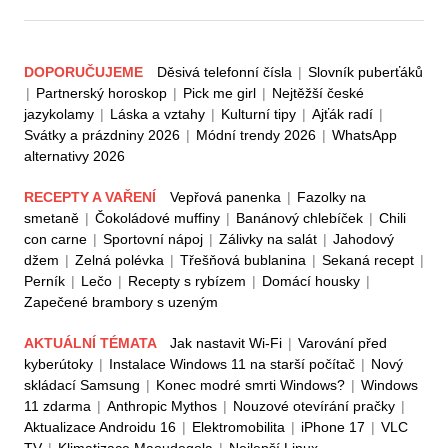
DOPORUČUJEME
Děsivá telefonní čísla
|
Slovník puberťáků
|
Partnerský horoskop
|
Pick me girl
|
Nejtěžší české
jazykolamy
|
Láska a vztahy
|
Kulturní tipy
|
Ajťák radí
|
Svátky a prázdniny 2026
|
Módní trendy 2026
|
WhatsApp
alternativy 2026
RECEPTY A VAŘENÍ
Vepřová panenka
|
Fazolky na
smetaně
|
Čokoládové muffiny
|
Banánový chlebíček
|
Chili
con carne
|
Sportovní nápoj
|
Zálivky na salát
|
Jahodový
džem
|
Zelná polévka
|
Třešňová bublanina
|
Sekaná recept
|
Perník
|
Lečo
|
Recepty s rybízem
|
Domácí housky
|
Zapečené brambory s uzeným
AKTUÁLNÍ TÉMATA
Jak nastavit Wi-Fi
|
Varování před
kyberútoky
|
Instalace Windows 11 na starší počítač
|
Nový
skládací Samsung
|
Konec modré smrti Windows?
|
Windows
11 zdarma
|
Anthropic Mythos
|
Nouzové otevírání pračky
|
Aktualizace Androidu 16
|
Elektromobilita
|
iPhone 17
|
VLC