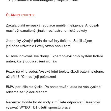
TV
|
Klimatizace Maoudegola
|
Nejlepší Linux
ČLÁNKY CHIP.CZ
Začala platit evropská regulace umělé inteligence. AI obsah
musí být označený, jinak hrozí astronomické pokuty
Japonský vývojář přidá do své hry češtinu. Stačil zájem
jediného uživatele i vřelý vztah obou zemí
Rusové inovovali své drony. Expert objevil nový systém ladění
antén, který odolá rušení signálu
Pozor na vlnu veder. Vysoké letní teploty škodí baterii telefonu,
už při 45 °C hrozí její poškození
BMW porušilo starý slib. Po nastartování auta na vás vyskočí
reklama se Spider-Manem
Recenze: Hodíte ho do vody a můžete odpočívat. Bazénový
vysavač WYBOT B1 ušetří spoustu práce