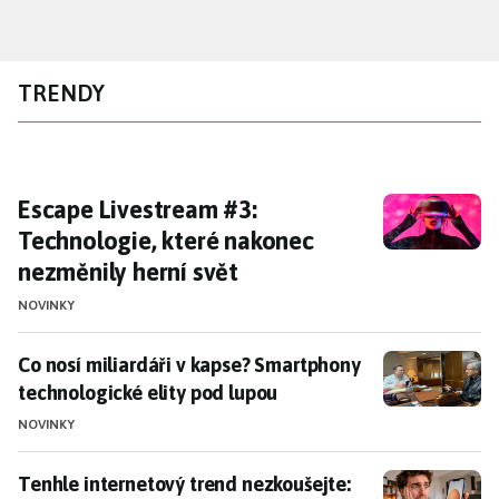
Přejít
k
hlavnímu
TRENDY
obsahu
Escape Livestream #3: Technologie, které n
Escape Livestream #3:
Technologie, které nakonec
nezměnily herní svět
NOVINKY
Co nosí miliardáři v kapse? Smartphony technologické
Co nosí miliardáři v kapse? Smartphony
technologické elity pod lupou
NOVINKY
Tenhle internetový trend nezkoušejte: Může vám přiv
Tenhle internetový trend nezkoušejte: