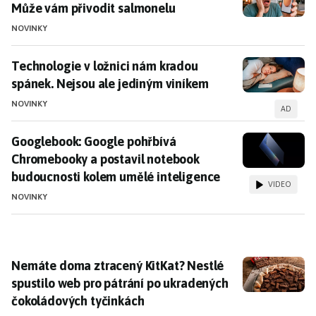
Může vám přivodit salmonelu
NOVINKY
Technologie v ložnici nám kradou spánek. Nejsou ale
Technologie v ložnici nám kradou
spánek. Nejsou ale jediným viníkem
NOVINKY
AD
Googlebook: Google pohřbívá Chromebooky a postavi
Googlebook: Google pohřbívá
Chromebooky a postavil notebook
budoucnosti kolem umělé inteligence
VIDEO
NOVINKY
Nemáte doma ztracený KitKat? Nestlé spustilo web p
Nemáte doma ztracený KitKat? Nestlé
spustilo web pro pátrání po ukradených
čokoládových tyčinkách