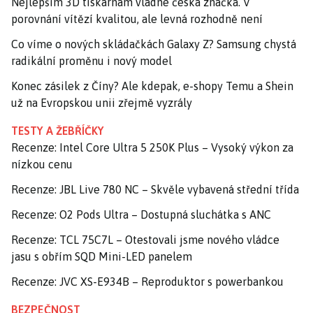
Nejlepším 3D tiskárnám vládne česká značka. V
porovnání vítězí kvalitou, ale levná rozhodně není
Co víme o nových skládačkách Galaxy Z? Samsung chystá
radikální proměnu i nový model
Konec zásilek z Číny? Ale kdepak, e-shopy Temu a Shein
už na Evropskou unii zřejmě vyzrály
TESTY A ŽEBŘÍČKY
Recenze: Intel Core Ultra 5 250K Plus – Vysoký výkon za
nízkou cenu
Recenze: JBL Live 780 NC – Skvěle vybavená střední třída
Recenze: O2 Pods Ultra – Dostupná sluchátka s ANC
Recenze: TCL 75C7L – Otestovali jsme nového vládce
jasu s obřím SQD Mini-LED panelem
Recenze: JVC XS-E934B – Reproduktor s powerbankou
BEZPEČNOST