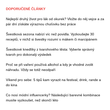
DOPORUČENÉ ČLÁNKY
Nejlepší druhý život pro lák od okurek? Vložte do něj vejce a za
pár dní získáte výraznou chuťovku bez práce
Švestková sezona nabízí víc než povidla. Vyzkoušejte 30
receptů, v nichž si švestky rozumí s mákem či marcipánem
Švestkové knedlíky z tvarohového těsta: Vyberte správný
tvaroh pro dokonalý výsledek
Proč se při vaření používá alkohol a kdy je vhodné zvolit
náhradu. Vždy se totiž neodpaří
Víkend pro sebe: 5 tipů kam vyrazit na festival, drink, rande a
do kina
Co nosí módní influencerky? Následující barevné kombinace
musíte vyzkoušet, než skončí léto