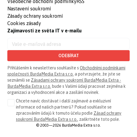
Všeobecné obchodní podmínky
RSS
Nastavení soukromí
Zásady ochrany soukromí
Cookies zásady
Zajímavosti ze světa IT v e-mailu
ODEBÍRAT
Přihlášením k newsletteru souhlasíte s
Obchodními podmínkami
společnosti BurdaMedia Extra s.r.o.
a potvrzujete, že jste se
seznámili se
Zásadami ochrany soukromí BurdaMedia Extra -
BurdaMedia Extra s.r.o.
bude s Vašimi údaji pracovat zejména k
organizaci a vyhodnocení akce a zasílání novinek.
Chcete navíc dostávat i další zajímavé a exkluzivní
informace od našich partnerů? Pokud souhlasíte se
zpracováním údajů k tomuto účelu podle
Zásad ochrany
soukromí BurdaMedia Extra s.r.o.
, zaškrtněte toto pole.
© 2003—2026 BurdaMedia Extra s.r.o.