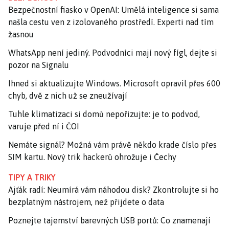
Bezpečnostní fiasko v OpenAI: Umělá inteligence si sama
našla cestu ven z izolovaného prostředí. Experti nad tím
žasnou
WhatsApp není jediný. Podvodníci mají nový fígl, dejte si
pozor na Signalu
Ihned si aktualizujte Windows. Microsoft opravil přes 600
chyb, dvě z nich už se zneužívají
Tuhle klimatizaci si domů nepořizujte: je to podvod,
varuje před ní i ČOI
Nemáte signál? Možná vám právě někdo krade číslo přes
SIM kartu. Nový trik hackerů ohrožuje i Čechy
TIPY A TRIKY
Ajťák radí: Neumírá vám náhodou disk? Zkontrolujte si ho
bezplatným nástrojem, než přijdete o data
Poznejte tajemství barevných USB portů: Co znamenají