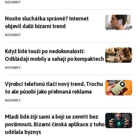
NOVINKY
Nosíte sluchátka správně? Internet objevil další bizar
Nosíte sluchátka správně? Internet
objevil další bizarní trend
NOVINKY
Když lidé touží po nedokonalosti: Odkládají mobily a
Když lidé touží po nedokonalosti:
Odkládají mobily a sahají po kompaktech
NOVINKY
Výrobci telefonů tlačí nový trend. Trochu to ale půso
Výrobci telefonů tlačí nový trend. Trochu
to ale působí jako přehnaná reklama
NOVINKY
Mladí lidé žijí sami a bojí se zemřít bez povšimnutí. B
Mladí lidé žijí sami a bojí se zemřít bez
povšimnutí. Bizarní čínská aplikace z toho
udělala byznys